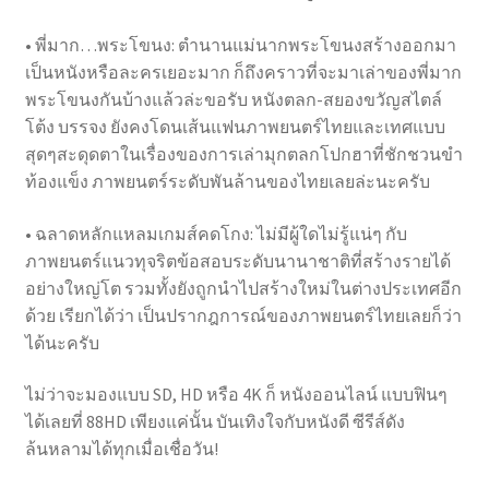
• พี่มาก…พระโขนง: ตำนานแม่นากพระโขนงสร้างออกมา
เป็นหนังหรือละครเยอะมาก ก็ถึงคราวที่จะมาเล่าของพี่มาก
พระโขนงกันบ้างแล้วล่ะขอรับ หนังตลก-สยองขวัญสไตล์
โต้ง บรรจง ยังคงโดนเส้นแฟนภาพยนตร์ไทยและเทศแบบ
สุดๆสะดุดตาในเรื่องของการเล่ามุกตลกโปกฮาที่ชักชวนขำ
ท้องแข็ง ภาพยนตร์ระดับพันล้านของไทยเลยล่ะนะครับ
• ฉลาดหลักแหลมเกมส์คดโกง: ไม่มีผู้ใดไม่รู้แน่ๆ กับ
ภาพยนตร์แนวทุจริตข้อสอบระดับนานาชาติที่สร้างรายได้
อย่างใหญ่โต รวมทั้งยังถูกนำไปสร้างใหม่ในต่างประเทศอีก
ด้วย เรียกได้ว่า เป็นปรากฎการณ์ของภาพยนตร์ไทยเลยก็ว่า
ได้นะครับ
ไม่ว่าจะมองแบบ SD, HD หรือ 4K ก็ หนังออนไลน์ แบบฟินๆ
ได้เลยที่ 88HD เพียงแค่นั้น บันเทิงใจกับหนังดี ซีรีส์ดัง
ล้นหลามได้ทุกเมื่อเชื่อวัน!