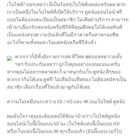
เว็บไซต์? บอกเลยว่า มีเป็นร้อยๆเว็บไซต์เลยล่ะครับผม พวก
เราเป็นหนึ่งในเว็บไซต์ที่เปิดให้บริการ ดูหนังออนไลน์ ฟรี
แบบไม่ต้องลงทะเบียนเป็นสมาชิก ไม่เสียค่าบริการ สามารถ
เข้ามาเลือกรับชมหนังหรือซีรีส์ที่คุณพึงพอใจได้เลยทันที
เป็นแหล่งสรุปความบันเทิงที่ไม่มีราคาหรือค่าครองชีพ
อะไรก็ตามทั้งหมด เว้นแต่หนังหรือซีรีส์แล้ว
พวกเราก็มีทั้งยังรายการสด ทีวีสด ฟุตบอลสด รวมทั้ง
ฯลฯ รับประกันเลยว่า ถูกใจคุณอย่างแน่นอนนะครับ
หากคุณไม่อยากพลาดล่ะก็ มาสนุกกับเว็บ ดูหนัง ดีๆของ
พวกเรากันได้เลย ดูฟรี! ไม่เสียเงินเสียทอง ไม่ต้องสมัครเป็น
สมาชิก เลือกเรื่องที่ใช่แล้วมาดูกันได้เลย
ความไม่เหมือนระหว่าง SD / HD และ 4K บนเว็บไซต์ ดูหนัง
ผมมั่นใจว่าคุณจะต้องเคยได้ฟังมาบ้างว่า เว็บไซต์ดูหนัง
ออนไลน์เว็บนี้เป็นแบบ SD นะ เว็บไซต์แห่งนี้เป็นแบบ HD
หรือเว็บแห่งนี้เป็นแบบ 4K ทุกเรื่องแล้ว (อันนี้แอบเวอร์ไป