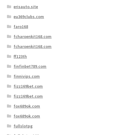
erisauto.site
eu369clubs.com
faro168
fcharoenkit168.com
fcharoenkit168.com
ff123th
finfinbet789.com
finnivips.com
fizz169bet.com
fizz169bet.com
fox689ok.com
fox689ok.com
fullslotpg