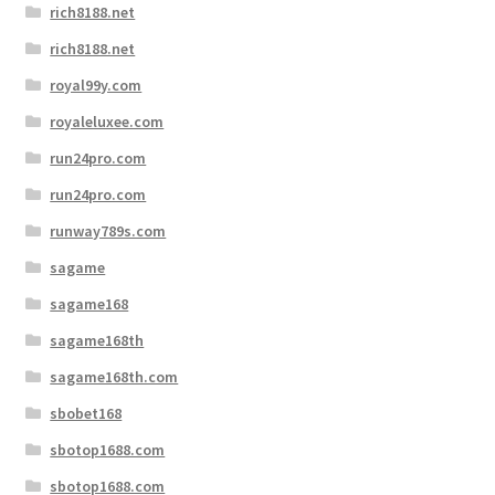
rich8188.net
rich8188.net
royal99y.com
royaleluxee.com
run24pro.com
run24pro.com
runway789s.com
sagame
sagame168
sagame168th
sagame168th.com
sbobet168
sbotop1688.com
sbotop1688.com