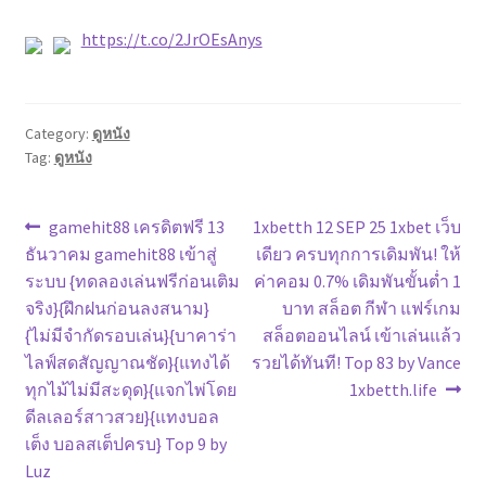
https://t.co/2JrOEsAnys
Category:
ดูหนัง
Tag:
ดูหนัง
แนะแนว
Previous
Next
gamehit88 เครดิตฟรี 13
1xbetth 12 SEP 25 1xbet เว็บ
post:
post:
ธันวาคม gamehit88 เข้าสู่
เดียว ครบทุกการเดิมพัน! ให้
เรื่อง
ระบบ {ทดลองเล่นฟรีก่อนเติม
ค่าคอม 0.7% เดิมพันขั้นต่ำ 1
จริง}{ฝึกฝนก่อนลงสนาม}
บาท สล็อต กีฬา แฟร์เกม
{ไม่มีจำกัดรอบเล่น}{บาคาร่า
สล็อตออนไลน์ เข้าเล่นแล้ว
ไลฟ์สดสัญญาณชัด}{แทงได้
รวยได้ทันที! Top 83 by Vance
ทุกไม้ไม่มีสะดุด}{แจกไพ่โดย
1xbetth.life
ดีลเลอร์สาวสวย}{แทงบอล
เต็ง บอลสเต็ปครบ} Top 9 by
Luz