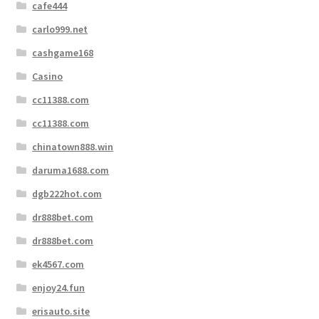
cafe444
carlo999.net
cashgame168
Casino
cc11388.com
cc11388.com
chinatown888.win
daruma1688.com
dgb222hot.com
dr888bet.com
dr888bet.com
ek4567.com
enjoy24.fun
erisauto.site