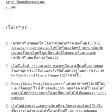
https://hongkong456.me
slot66
เรื่องล่าสุด
เครดิตฟรี หวยออนไลน์ อัตราจ่ายมากที่สุด ของไทย Top 5 by
Tresa hengjing168d.com โปรโมชั่นเครดิตฟรี 100% กล่องสุ่ม
เฮงเฮง รับเครดิตฟรี ยูสเดียว เล่นได้ทุกเกม สล็อต168 แจก
เครดิตฟรี เยอะที่สุด 22 กันยา 26
เว็บเปิดใหม่ jinda888 websiteแจกหนัก เจาะลึก สล็อต เกมยอด
ฮิตแห่งยุค พร้อมวิธีเล่นและสิ่งที่มือใหม่ต้องรู้ ใหม่ล่าสุด Top 86
by Collette Jin888.asia 9 August 2569 คาสิโน
Pussy888play Pussy888play.me 4 กันยายน 69 พุซซี่888 มิติใหม่
แห่ง สล็อตออนไลน์ คืนยอดเสีย 10% เกมสล็อต คาสิโนออนไลน์
คนเล่นไม่ต่ำกว่าแสนทุกวัน พุซซี่888 รอไม่ได้ ต้องลอง Top 67 by
Berniece
เว็บใหญ่ 188bet webแจกหนัก สล็อตเว็บตรง เครดิตฟรี โปรโม
ชั่นแรง เล่นง่าย ถอนได้จริง เครดิตฟรี Top 89 by Johanna