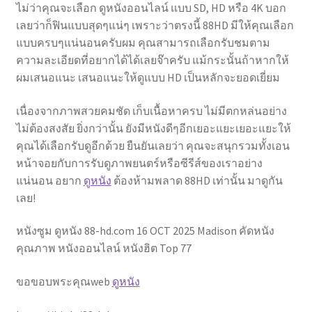
ไม่ว่าคุณจะเลือก ดูหนังออนไลน์ แบบ SD, HD หรือ 4K บอก
เลยว่าก็ฟินแบบสุดๆแน่ๆ เพราะว่าตรงนี้ 88HD มีให้คุณเลือก
แบบครบๆแน่นอนครับผม คุณสามารถเลือกรับชมตาม
ความละเอียดที่อยากได้ได้เลยจ๊าครับ แม้กระนั้นถ้าหากให้
ผมเสนอแนะ เสนอแนะให้ดูแบบ HD เป็นหลักจะยอดเยี่ยม
เนื่องจากภาพสวยคมชัด เก็บเนื้อหาครบ ไม่มีตกหล่นอย่าง
ไม่ต้องสงสัย ยิ่งกว่านั้น ยังมีหนังดีๆอีกเยอะแยะเยอะแยะให้
คุณได้เลือกรับดูอีกด้วย ยืนยันเลยว่า คุณจะสนุกรวมทั้งเอน
หน้าจอยกับการรับดูภาพยนตร์หรือซีรีส์ของเราอย่าง
แน่นอน อยาก
ดูหนัง
ต้องห้ามพลาด 88HD เท่านั้น มาดูกัน
เลย!
หนังซูม ดูหนัง 88-hd.com 16 OCT 2025 Madison คัดหนัง
คุณภาพ หนังออนไลน์ หนังฮิต Top 77
ขอขอบพระคุณweb
ดูหนัง