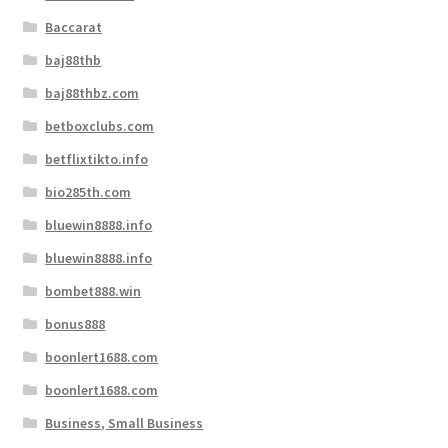
Baccarat
baj88thb
baj88thbz.com
betboxclubs.com
betflixtikto.info
bio285th.com
bluewin8888.info
bluewin8888.info
bombet888.win
bonus888
boonlert1688.com
boonlert1688.com
Business, Small Business