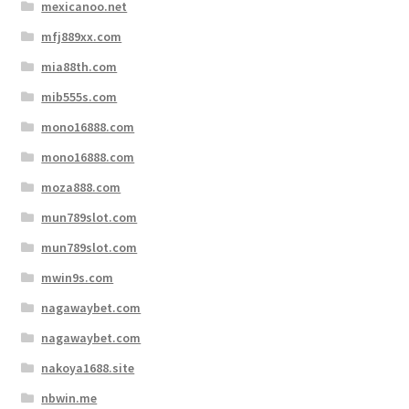
mexicanoo.net
mfj889xx.com
mia88th.com
mib555s.com
mono16888.com
mono16888.com
moza888.com
mun789slot.com
mun789slot.com
mwin9s.com
nagawaybet.com
nagawaybet.com
nakoya1688.site
nbwin.me