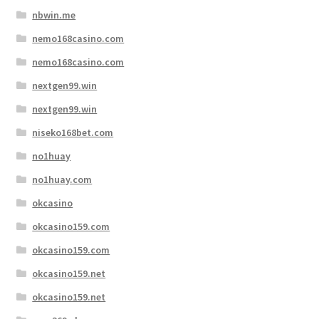
nbwin.me
nemo168casino.com
nemo168casino.com
nextgen99.win
nextgen99.win
niseko168bet.com
no1huay
no1huay.com
okcasino
okcasino159.com
okcasino159.com
okcasino159.net
okcasino159.net