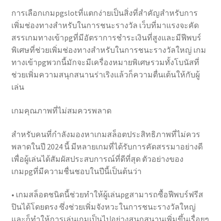
การเลือกเกมpgslotที่แตกง่ายเป็นสิ่งที่สำคัญสำหรับการ
เพิ่มช่องทางสำหรับในการชนะรางวัล เว็บที่มาแรงจะคัด
สรรเกมทางเข้าpgที่มีอัตราการชำระเงินที่สูงและมีฟีพบร์
พิเศษที่ช่วยเพิ่มช่องทางสำหรับในการชนะรางวัลใหญ่ เกม
ทางเข้าpgพวกนี้มักจะมีเครื่องหมายพิเศษรวมทั้งโบนัสที่
ช่วยเพิ่มความสนุกสนานร่าเริงแล้วก็ความตื่นเต้นให้กับผู้
เล่น
เกมคุณภาพที่ไม่สมควรพลาด
สำหรับคนที่กำลังมองหาเกมสล็อตประสิทธิภาพที่ไม่ควร
พลาดในปี 2024 นี้ มีหลายเกมที่ได้รับการคัดสรรมาอย่างดี
เพื่อผู้เล่นได้สัมผัสประสบการณ์ที่ดีที่สุด ตัวอย่างของ
เกมpgที่มีความชื่นชอบในปีนี้เป็นต้นว่า
• เกมสล็อตชนิดนี้ช่วยทำให้ผู้เล่นpgสามารถซื้อฟีพบร์ฟรีส
ปินได้โดยตรง ซึ่งช่วยเพิ่มจังหวะในการชนะรางวัลใหญ่
และก็ทำให้การเล่นเกมเป็นไปอย่างสนุกสนานเพิ่มขึ้นเรื่อยๆ