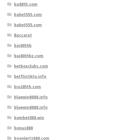
ba88th.com
babet555.com
babet555.com
Baccarat
baj88thb
baj88thbz.com
betboxclubs.com
betflixtikto.info
bio285th.com
bluewin8888.info
bluewin8888.info
bombet888.win
bonus888
boonlert1688.com