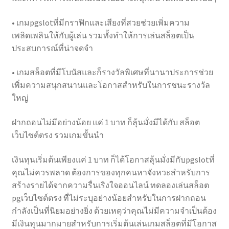
• เกมpgslotที่มีกราฟิกและเสียงที่สวยช่วยเพิ่มความ
เพลิดเพลินให้กับผู้เล่น รวมทั้งทำให้การเล่นสล็อตเป็น
ประสบการณ์ที่น่าจดจำ
• เกมสล็อตที่มีโบนัสและก็รางวัลพิเศษที่นานาประการช่วย
เพิ่มความสนุกสนานและโอกาสสำหรับในการชนะรางวัล
ใหญ่
ฝากถอนไม่มีอย่างน้อย แค่ 1 บาท ก็ลุ้นมั่งมีได้กับ สล็อต
เว็บไซต์ตรง รวมเกมขั้นนำ
เงินทุนเริ่มต้นเพียงแค่ 1 บาท ก็ได้โอกาสลุ้นมั่งมีกับpgslotที่
คุณไม่ควรพลาด ต้องการของทุกคนหาจังหวะสำหรับการ
สร้างรายได้จากความรื่นเริงใจออนไลน์ ทดลองเล่นสล็อต
pgเว็บไซต์ตรง ที่ไม่ระบุอย่างน้อยสำหรับในการฝากถอน
กำลังเป็นที่นิยมอย่างยิ่ง ด้วยเหตุว่าคุณไม่มีความจำเป็นต้อง
มีเงินทุนมากมายสำหรับการเริ่มต้นเล่นเกมสล็อตที่มีโอกาส