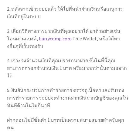
2. หลังจากเข้าระบบแล้ว ให้ไปที่หน้าฝากเงินหรือเมนูการ
เงินที่อยู่ในระบบ
3. เลือกวิถีทางการฝากเงินที่คุณอยากได้ ยกตัวอย่างเช่น
โอนผ่านแบงค์,
barrycomp.com
True Wallet, หรือวิถีทา
งอื่นๆที่เว็บรองรับ
4. เจาะจงจำนวนเงินที่คุณปรารถนาฝาก ซึ่งในที่นี้คุณ
สามารถกรอกจำนวนเงิน 1 บาท หรือมากกว่านั้นตามอยาก
ได้
5. ยืนยันกระบวนการทำรายการ ตรวจดูเนื้อหาและรับรอง
การทำรายการ ระบบจะทำงานฝากเงินฝากบัญชีของคุณใน
ทันทีด้านในไม่กี่นาที
ฝากถอนไม่มีขั้นต่ำ 1 บาทเป็นความสบายสบายสำหรับทุก
คน