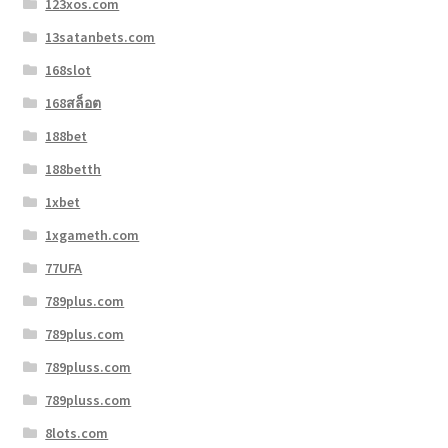
123xos.com
13satanbets.com
168slot
168สล็อต
188bet
188betth
1xbet
1xgameth.com
77UFA
789plus.com
789plus.com
789pluss.com
789pluss.com
8lots.com