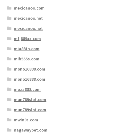
mexicanoo.com
mexicanoo.net
mexicanoo.net
mfj889xx.com
mia88th.com
mib555s.com
mono16888.com
mono16888.com
moza888.com
mun789slot.com
mun789slot.com
mwin9s.com
nagawaybet.com