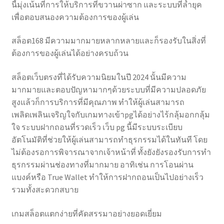
นี้มุ่งเน้นที่การให้บริการที่ขวานผ่าซาก และระบบที่ล้ำยุค
เพื่อตอบสนองความต้องการของผู้เล่น
สล็อต168 มีความมากมายหลากหลายและก็รองรับในสิ่งที่
ต้องการของผู้เล่นได้อย่างครบถ้วน
สล็อตเว็บตรงที่ได้รับความนิยมในปี 2024 นั้นมีความ
มากมายและตอบปัญหามากๆด้วยระบบที่มีความปลอดภัย
สูงแล้วก็การบริการที่มีคุณภาพ ทำให้ผู้เล่นสามารถ
เพลิดเพลินเจริญใจกับเกมทางเข้าpgได้อย่างไร้กลุ้มอกกลุ้ม
ใจ ระบบฝากถอนที่รวดเร็ว เว็บ pg นี้มีระบบระเบียบ
อัตโนมัติที่ช่วยให้ผู้เล่นสามารถทำธุรกรรมได้ในทันที โดย
ไม่ต้องรอการพิจารณาจากเจ้าหน้าที่ ทั้งยังยังรองรับการทำ
ธุรกรรมผ่านช่องทางที่มากมาย อาทิเช่น การโอนผ่าน
แบงค์หรือ True Wallet ทำให้การฝากถอนเป็นไปอย่างเร็ว
รวมทั้งสะดวกสบาย
เกมสล็อตแตกง่ายที่คัดสรรมาอย่างยอดเยี่ยม