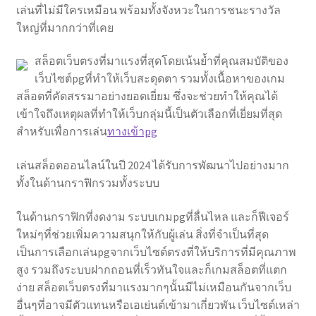
เล่นที่ไม่มีใครเหมือน พร้อมทั้งจังหวะในการชนะรางวัล
ใหญ่ที่มากกว่าที่เคย
สล็อตเว็บตรงที่มาแรงที่สุดโดยเน้นย้ำที่คุณสมบัติของ
เว็บไซต์pgที่ทำให้เว็บสะดุดตา รวมทั้งเนื้อหาของเกม
สล็อตที่คัดสรรมาอย่างยอดเยี่ยม ซึ่งจะช่วยทำให้คุณได้
เข้าใจถึงเหตุผลที่ทำให้เว็บกลุ่มนี้เป็นตัวเลือกที่เยี่ยมที่สุด
สำหรับเพื่อการเล่น
ทางเข้าpg
เล่นสล็อตออนไลน์ในปี 2024 ได้รับการพัฒนาไปอย่างมาก
ทั้งในด้านกราฟิกรวมทั้งระบบ
ในด้านกราฟิกที่งดงาม ระบบเกมpgที่ลื่นไหล และก็ฟีเจอร์
ใหม่ๆที่ช่วยเพิ่มความสนุกให้กับผู้เล่น สิ่งที่จำเป็นที่สุด
เป็นการเลือกเล่นpgจากเว็บไซต์ตรงที่ให้บริการที่มีคุณภาพ
สูง รวมถึงระบบฝากถอนที่เร็วทันใจและก็เกมสล็อตที่แตก
ง่าย สล็อตเว็บตรงที่มาแรงมากๆนั้นมีไม่เหมือนกันจากเว็บ
อื่นๆที่อาจมีตัวแทนหรือเอเย่นต์เข้ามาเกี่ยวพัน เว็บไซต์เหล่า