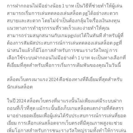
การฝากถอนไม่มีอย่างน้อย 1 บาท เป็นวิธีที่ช่วยทำให้ผู้เล่น
สามารถเริ่มการเล่นทดลองเล่นสล็อต pgได้อย่างสะดวก
สบายและสะดวก โดยไม่จำเป็นต้องกลุ้มใจเรื่องเงินลงทุน
แนวทางการทำธุรกรรมที่รวดเร็วและง่ายทำให้คุณ
สามารถร่วมสนุกสนานกับเกมpgslotได้ในทันที สำหรับผู้ที่
ต้องการสัมผัสประสบการณ์การเล่นทดลองเล่นสล็อต pgที่
น่าสนใจแล้วก็มีโอกาสสำหรับการชนะรางวัลใหญ่ การ
เลือกใช้ระบบฝากถอนไม่มีอย่างต่ำ 1 บาท จะเป็นทางเลือกที่
ดีเยี่ยมที่สุดสำหรับเพื่อการเริ่มการเดิมพันของคุณในวันนี้
สล็อตเว็บตรงมาแรง 2024 คือช่องทางที่ดีเยี่ยมที่สุดสำหรับ
นักเล่นสล็อต
ในปี 2024 สล็อตเว็บตรงที่มาแรงนั้นไม่เพียงแค่มีระบบฝาก
ถอนที่เร็วที่สุด แม้กระนั้นยังเก็บเกมสล็อตแตกง่ายที่คัดสรร
มาอย่างยอดเยี่ยมเพื่อผู้เล่นได้รับประสบการณ์การเล่นที่ยอด
เยี่ยม การเลือกเล่นสล็อตจากเว็บตรงที่มีคุณภาพสูงจะช่วย
เพิ่มโอกาสสำหรับการชนะรางวัลใหญ่รวมทั้งทำให้การเล่น