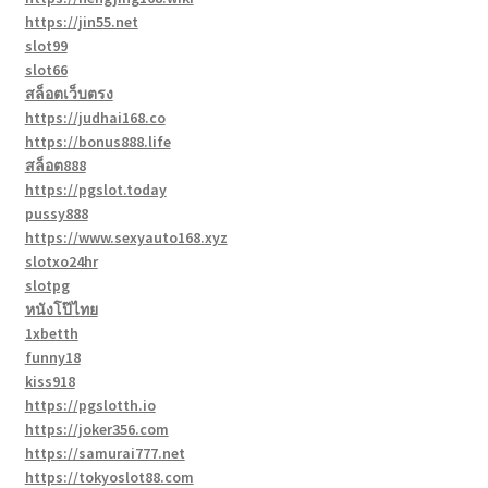
https://jin55.net
slot99
slot66
สล็อตเว็บตรง
https://judhai168.co
https://bonus888.life
สล็อต888
https://pgslot.today
pussy888
https://www.sexyauto168.xyz
slotxo24hr
slotpg
หนังโป๊ไทย
1xbetth
funny18
kiss918
https://pgslotth.io
https://joker356.com
https://samurai777.net
https://tokyoslot88.com