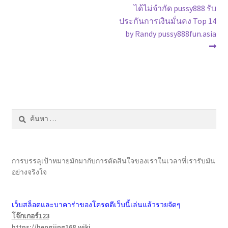
ได้ไม่จำกัด pussy888 รับ
ประกันการเงินมั่นคง Top 14
by Randy pussy888fun.asia
ค้นหา
สำหรับ:
การบรรลุเป้าหมายมักมากับการตัดสินใจของเราในเวลาที่เรารับมัน
อย่างจริงใจ
เว็บสล็อตและบาคาร่าของโครตดีเว็บนี้เล่นแล้วรวยจัดๆ
โจ๊กเกอร์123
https://hengjing168.wiki