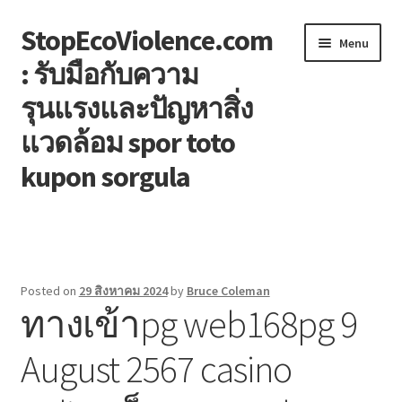
StopEcoViolence.com
Skip
Skip
Menu
to
to
: รับมือกับความ
navigation
content
รุนแรงและปัญหาสิ่ง
แวดล้อม spor toto
kupon sorgula
หน้าแรก
Blog
Posted on
29 สิงหาคม 2024
by
Bruce Coleman
ทางเข้าpg web168pg 9
Contact
August 2567 casino
Welcome to the family!