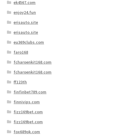
ek4567.com
enjoy24.fun
erisauto.site
erisauto.site
eu369clubs.com
faro168
fcharoenkit168.com
fcharoenkit168.com
ff123th
finfinbet789.com
finnivips.com
fizz169bet.com
fizz169bet.com
fox689ok.com