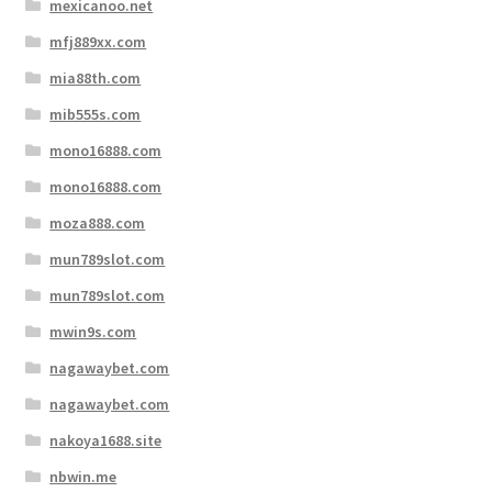
mexicanoo.net
mfj889xx.com
mia88th.com
mib555s.com
mono16888.com
mono16888.com
moza888.com
mun789slot.com
mun789slot.com
mwin9s.com
nagawaybet.com
nagawaybet.com
nakoya1688.site
nbwin.me