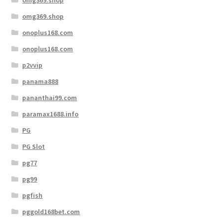
omg369.shop
onoplus168.com
onoplus168.com
p2vvip
panama888
pananthai99.com
paramax1688.info
PG
PG Slot
pg77
pg99
pgfish
pggold168bet.com