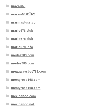
macau69
macau69 สมัคร
marinapluss.com
mario678.club
mario678.club
mario678.info
medee989.com
medee989.com
megawaysbet789.com
mercyrosa168.com
mercyrosa168.com
mexicanoo.com
mexicanoo.net