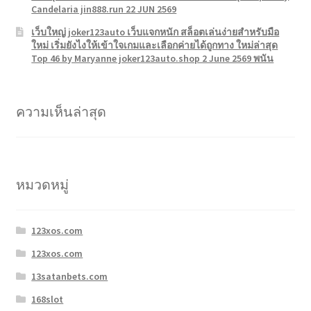
Candelaria jin888.run 22 JUN 2569
เว็บใหญ่ joker123auto เว็บแจกหนัก สล็อตเล่นง่ายสำหรับมือ
ใหม่ เริ่มยังไงให้เข้าใจเกมและเลือกค่ายได้ถูกทาง ใหม่ล่าสุด
Top 46 by Maryanne joker123auto.shop 2 June 2569 พนัน
ความเห็นล่าสุด
หมวดหมู่
123xos.com
123xos.com
13satanbets.com
168slot