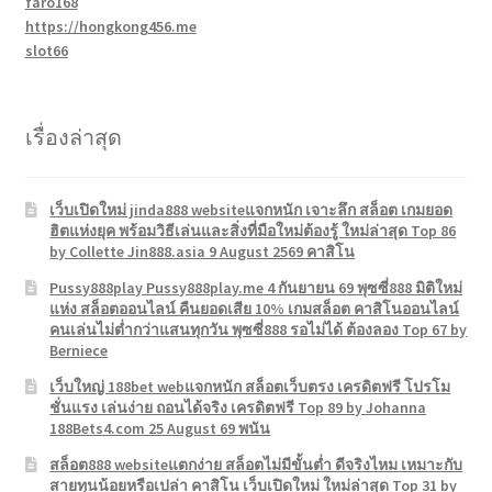
faro168
https://hongkong456.me
slot66
เรื่องล่าสุด
เว็บเปิดใหม่ jinda888 websiteแจกหนัก เจาะลึก สล็อต เกมยอด
ฮิตแห่งยุค พร้อมวิธีเล่นและสิ่งที่มือใหม่ต้องรู้ ใหม่ล่าสุด Top 86
by Collette Jin888.asia 9 August 2569 คาสิโน
Pussy888play Pussy888play.me 4 กันยายน 69 พุซซี่888 มิติใหม่
แห่ง สล็อตออนไลน์ คืนยอดเสีย 10% เกมสล็อต คาสิโนออนไลน์
คนเล่นไม่ต่ำกว่าแสนทุกวัน พุซซี่888 รอไม่ได้ ต้องลอง Top 67 by
Berniece
เว็บใหญ่ 188bet webแจกหนัก สล็อตเว็บตรง เครดิตฟรี โปรโม
ชั่นแรง เล่นง่าย ถอนได้จริง เครดิตฟรี Top 89 by Johanna
188Bets4.com 25 August 69 พนัน
สล็อต888 websiteแตกง่าย สล็อตไม่มีขั้นต่ำ ดีจริงไหม เหมาะกับ
สายทุนน้อยหรือเปล่า คาสิโน เว็บเปิดใหม่ ใหม่ล่าสุด Top 31 by