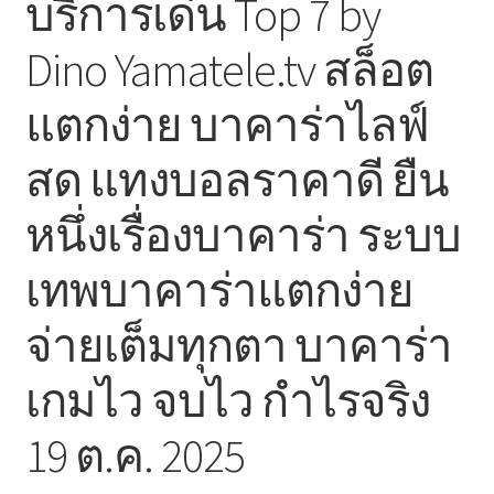
บริการเด่น Top 7 by
Dino Yamatele.tv สล็อต
แตกง่าย บาคาร่าไลฟ์
สด แทงบอลราคาดี ยืน
หนึ่งเรื่องบาคาร่า ระบบ
เทพบาคาร่าแตกง่าย
จ่ายเต็มทุกตา บาคาร่า
เกมไว จบไว กำไรจริง
19 ต.ค. 2025