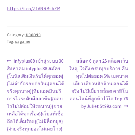
https://t.co/ZfVNRBsbZR
Category:
บาคาร่า
Tag:
sagame
แนะแนว
Previous
Next
infyplus88 เข้าสู่ระบบ 30
สล็อต 6 ตุลา 25 สล็อต เว็บ
post:
post:
สิงหาคม infyplus88 สมัคร
ใหญ่ ใจถึง ครบทุกบริการ คืน
เรื่อง
{โบนัสเติมเงินรับได้ทุกยอด}
ทุนไปต่อยอด 5% เบทบาท
{ไม่จำกัดรอบต่อวัน}{ถอนได้
เดียว เสียวหลักล้าน ถอนได้
จริงทุกบาท}{ทีมแอดมินบริ
จริง ไม่มีเบี้ยว สล็อต คาสิโน
การไวระดับมืออาชีพ}{ตอบ
ออนไลน์ที่ลูกค้าไว้ใจ Top 76
ไวไม่ปล่อยให้รอนาน}{ช่วย
by Juliet St99a.com
เหลือได้ทุกเรื่อง}{เว็บแท้เชื่อ
ถือได้เต็มร้อย}{ไม่มีล็อกยูส}
{จ่ายจริงทุกยอดไม่เคยโกง}