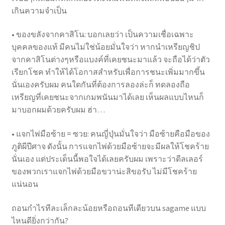
เกินความจำเป็น
• ของขลังจากคาสิโน: บอกเลยว่า เป็นความเชื่อเฉพาะ
บุคคลของแท้ มีคนไม่ใช่น้อยมั่นใจว่า หากนำเหรียญชิป
จากคาสิโนต่างๆหรือแบงค์ที่เคยชนะมาแล้ว จะถือได้ว่าตัว
เรียกโชค ทำให้ได้โอกาสสำหรับเพื่อการชนะเพิ่มมากขึ้น
นั่นเองครับผม คนใดกันที่ต้องการลองล่ะก็ ทดลองถือ
เหรียญที่เคยชนะจากเกมพนันมาได้เลย เห็นผลแบบไหนก็
มาบอกผมด้วยครับผม ฮ่า…
• แจกไพ่มือซ้าย = ซวย: คนญี่ปุ่นมั่นใจว่า มือซ้ายคือมือของ
ภูติผีปีศาจ ดังนั้น การแจกไพ่ด้วยมือซ้ายจะมีผลให้โชคร้าย
นั่นเอง แต่ประเด็นนี้พอใจได้เลยครับผม เพราะว่าดีลเลอร์
ของพวกเราแจกไพ่ด้วยมือขวาน่ะสิขอรับ ไม่มีโชคร้าย
แน่นอน
ถอนกำไรทีละเล็กละน้อยหรือถอนทีเดียวบน sagame แบบ
ไหนดียิ่งกว่ากัน?