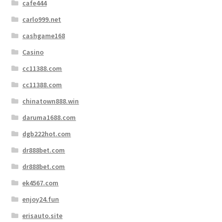
cafe444
carlo999.net
cashgame168
Casino
cc11388.com
cc11388.com
chinatown888.win
daruma1688.com
dgb222hot.com
dr888bet.com
dr888bet.com
ek4567.com
enjoy24.fun
erisauto.site