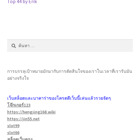
Top 44 by Erik
ค้นหา
สำหรับ:
การบรรลุเป้าหมายมักมากับการตัดสินใจของเราในเวลาที่เรารับมัน
อย่างจริงใจ
เว็บสล็อตและบาคาร่าของโครตดีเว็บนี้เล่นแล้วรวยจัดๆ
โจ๊กเกอร์123
https://hengjing168.wiki
https://jin55.net
slot99
slot66
สล็อตเว็บตรง