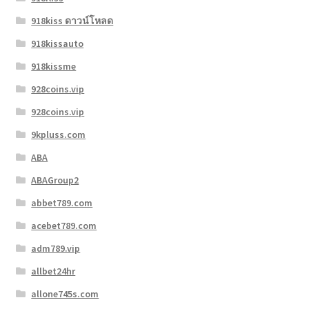
918kiss ดาวน์โหลด
918kissauto
918kissme
928coins.vip
928coins.vip
9kpluss.com
ABA
ABAGroup2
abbet789.com
acebet789.com
adm789.vip
allbet24hr
allone745s.com