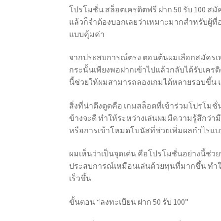
โปรโมชั่น สล็อตเครดิตฟรี ฝาก 50 รับ 100 สม
แล้วก็จำต้องบอกเลยว่าเหมาะมากสำหรับผู้ที
แบบคุ้มค่า
จากประสบการณ์ตรง ตอนต้นผมเลือกสมัครเพราะยอ
กระนั้นเพียงพอฝากเข้าไปแล้วกลับได้รับเครดิ
นี้ช่วยให้ผมสามารถลองเกมได้หลายรอบขึ้น แล
สิ่งที่น่าดึงดูดคือ เกมสล็อตที่เข้าร่วมโปรโม
ข้างจะดี ทำให้ระหว่างเล่นผมมีความรู้สึกว่
หรือการเข้าโหมดโบนัสที่ช่วยเพิ่มผลกำไรแ
ผมเห็นว่าเป็นจุดเด่น คือโปรโมชั่นอย่างนี้ช่
ประสบการณ์เหมือนเล่นด้วยทุนที่มากขึ้น ทำให้
เร็วขึ้น
ขั้นตอน “ลงทะเบียน ฝาก 50 รับ 100”