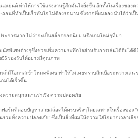
เอเย่นต์ ทำให้การใช้แรงงานรู้สึกมั่นใจยิ่งขึ้น อีกทั้งในเรื่องของ
นที่ทำเป็นเร็วทันใจ ไม่ต้องรอนาน ซึ่งจากที่ผมลอง นับได้ว่าเป็
ประการมาก ไม่ว่าจะเป็นสล็อตยอดนิยม หรือเกมใหม่ๆที่มา
บนัสพิเศษต่างๆซึ่งช่วยเพิ่มความระทึกใจสำหรับการเล่นได้ดิบได้ดี ย
da55 รองรับได้อย่างมีคุณภาพ
นานก็มีโอกาสเข้าโหมดพิเศษ ทำให้ไม่เคยทราบสึกเบื่อระหว่างเล่น 
กมได้เร็วขึ้น
้งยังความสนุกสนานร่าเริง ความปลอดภัย
พลตฟอร์มที่ตอบปัญหาสายสล็อตได้ครบจริงๆโดยเฉพาะในเรื่องของ “
ินรวมทั้งความปลอดภัย” ซึ่งเป็นสิ่งที่ผมให้ความใส่ใจมากเวลาเลือ