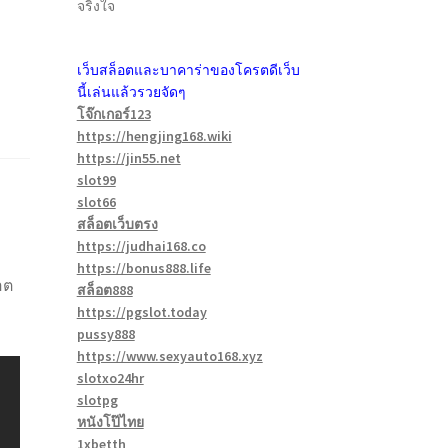
จริงใจ
เว็บสล็อตและบาคาร่าของโครตดีเว็บ
นี้เล่นแล้วรวยจัดๆ
โจ๊กเกอร์123
https://hengjing168.wiki
https://jin55.net
slot99
slot66
สล็อตเว็บตรง
https://judhai168.co
https://bonus888.life
อต
สล็อต888
https://pgslot.today
pussy888
https://www.sexyauto168.xyz
slotxo24hr
slotpg
หนังโป๊ไทย
1xbetth