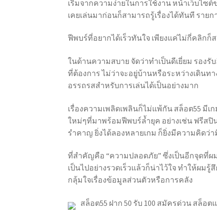
เริ่มจากความง่ายในการใช้งาน หน้าเว็บไซต์ข
เคยเล่นมาก่อนก็สามารถรู้เรื่องได้ทันที รา
ฟีพบร์ที่อยากได้เร็วทันใจ เพียงแค่ไม่กี่คลิกก็
ในด้านความสบาย จัดว่าทำเป็นดีเยี่ยม รองรับอ
ที่ต้องการ ไม่ว่าจะอยู่บ้านหรือระหว่างเดินทาง
อรรถรสสำหรับการเล่นได้เป็นอย่างมาก
เรื่องความเพลิดเพลินก็ไม่แพ้กัน สล็อต55 มี
ใหม่ๆที่มาพร้อมฟีพบร์ล้ำยุค อย่างเช่น ฟรีสป
รำคาญ ยิ่งได้ลองหลายเกม ก็ยิ่งมีความคิดว่
ที่สำคัญคือ “ความปลอดภัย” ซึ่งเป็นอีกจุดที
เป็นไปอย่างรวดเร็วแล้วก็น่าไว้ใจ ทำให้ผมรู้ส
กลุ้มใจเรื่องข้อมูลส่วนตัวหรือการคลัง
สล็อต55 ฝาก 50 รับ 100 สมัครด่วน สล็อต