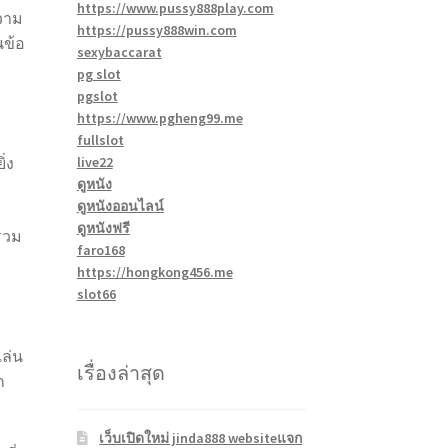
https://www.pussy888play.com
ความ
https://pussy888win.com
นข้อ
sexybaccarat
pg slot
pgslot
https://www.pgheng99.me
fullslot
live22
ิ่ง
ดูหนัง
ดูหนังออนไลน์
ดูหนังฟรี
รวม
faro168
https://hongkong456.me
slot66
เล่น
เรื่องล่าสุด
ก
เว็บเปิดใหม่ jinda888 websiteแจก