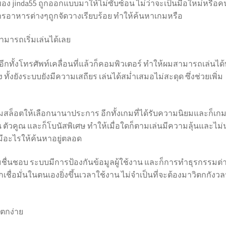
อง jinda55 ถูกออกแบบมาให้ไม่ซับซ้อน ไม่ว่าจะเป็นมือใหม่หรือคน
ยการอาหารต่างๆถูกจัดวางเรียบร้อย ทำให้ค้นหาเกมหรือ
สามารถเริ่มเล่นได้เลย
ีกทั้งโทรศัพท์เคลื่อนที่แล้วก็คอมพิวเตอร์ ทำให้ผมสามารถเล่นได้ท
 ทั้งยังระบบยังมีความเสถียร เล่นได้สม่ำเสมอไม่สะดุด ซึ่งช่วยเพิ่ม
เกมสล็อตให้เลือกนานาประการ อีกทั้งเกมที่ได้รับความนิยมและก็เก
ิน ตัวคูณ และก็โบนัสพิเศษ ทำให้เมื่อใดก็ตามเล่นมีความลุ้นและไม่น
ามีอะไรให้ค้นหาอยู่ตลอด
่ผมชื่นชอบ ระบบมีการป้องกันข้อมูลผู้ใช้งาน และก็การทำธุรกรรมต่
ึกเชื่อมั่นในตนเองยิ่งขึ้นเวลาใช้งาน ไม่จำเป็นที่จะต้องมาวิตกกังว
แตกง่าย