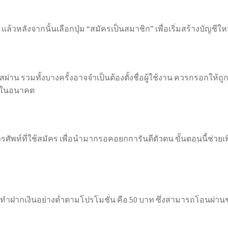
ล้วหลังจากนั้นเลือกปุ่ม “สมัครเป็นสมาชิก” เพื่อเริ่มสร้างบัญชีให
ผ่าน รวมทั้งบางครั้งอาจจำเป็นต้องตั้งชื่อผู้ใช้งาน ควรกรอกให้ถู
รมในอนาคต
ัพท์ที่ใช้สมัคร เพื่อนำมากรอคอยกการันตีตัวตน ขั้นตอนนี้ช่วยเพ
ะทำฝากเงินอย่างต่ำตามโปรโมชั่น คือ 50 บาท ซึ่งสามารถโอนผ่าน