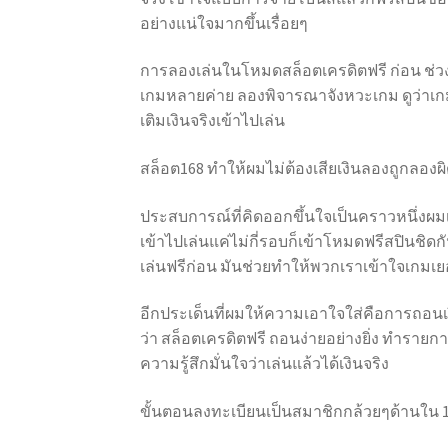
อย่างแน่ใจมากขึ้นเรื่อยๆ
การลองเล่นในโหมดสล็อตเครดิตฟรี ก่อน ช่วงแร
เกมหลายค่าย ลองพิจารณาจังหวะเกม ดูว่าเกม
เติมเงินจริงเข้าไปเล่น
สล็อต168 ทำให้ผมไม่ต้องเสียเงินลองถูกลองผ
ประสบการณ์ที่คิดออกขึ้นใจเป็นคราวหนึ่งผมเ
เข้าไปเล่นแค่ไม่กี่รอบก็เข้าโหมดฟรีสปินชิ
เล่นฟรีก่อน มันช่วยทำให้พวกเราเข้าใจเกมเยอ
อีกประเด็นที่ผมให้ความเอาใจใส่คือการถอนเ
ว่า สล็อตเครดิตฟรี ถอนง่ายอย่างยิ่ง ทำรายกา
ความรู้สึกมั่นใจว่าเล่นแล้วได้เงินจริง
ขั้นตอนลงทะเบียนเป็นสมาชิกกล้วยๆด้านใน 1