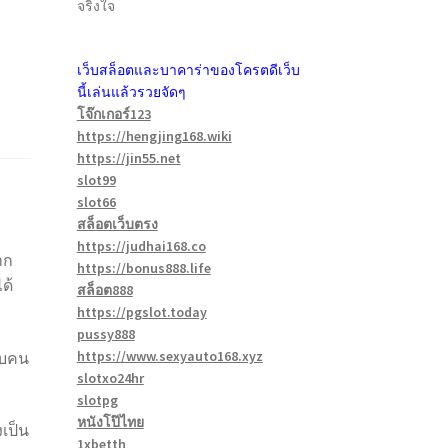
จริงใจ
เว็บสล็อตและบาคาร่าของโครตดีเว็บ
นี้เล่นแล้วรวยจัดๆ
โจ๊กเกอร์123
https://hengjing168.wiki
https://jin55.net
slot99
slot66
สล็อตเว็บตรง
https://judhai168.co
าก
https://bonus888.life
ด้
สล็อต888
https://pgslot.today
pussy888
https://www.sexyauto168.xyz
ับคน
slotxo24hr
slotpg
หนังโป๊ไทย
งเป็น
1xbetth