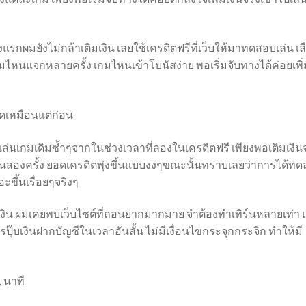
กผมยังไม่กล้าเติมเงิน เลยใช้เครดิตฟรีที่เว็บให้มาทดสอบเล่น เล
ไหนแจกหลายครั้ง เกมไหนเข้าโบนัสง่าย พอเริ่มจับทางได้ค่อยเพิ่
ิดเหมือนแต่ก่อน
ล่นเกมเดิมซ้ำๆจากในช่วงเวลาที่ลองในเครดิตฟรี เพียงพอเติมเงินจ
ดกันสองครั้ง ยอดเครดิตพุ่งขึ้นแบบงงๆขณะนั้นทราบเลยว่าการได้ท
ะขึ้นเรื่อยๆจริงๆ
งิน ผมเคยพบเว็บไซต์ที่ถอนยากมากมาย จำต้องทำเทิร์นหลายเท่า แ
รปุ๊บเงินฝากบัญชีในเวลาอันสั้น ไม่มีเงื่อนไขกระจุกกระจิก ทำให้มี
 นาที