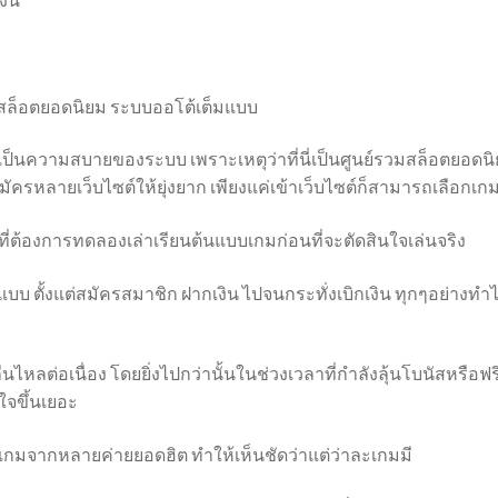
งิน
มสล็อตยอดนิยม ระบบออโต้เต็มแบบ
เลยเป็นความสบายของระบบ เพราะเหตุว่าที่นี่เป็นศูนย์รวมสล็อตยอดน
มัครหลายเว็บไซต์ให้ยุ่งยาก เพียงแค่เข้าเว็บไซต์ก็สามารถเลือกเก
้ที่ต้องการทดลองเล่าเรียนต้นแบบเกมก่อนที่จะตัดสินใจเล่นจริง
บบ ตั้งแต่สมัครสมาชิก ฝากเงิน ไปจนกระทั่งเบิกเงิน ทุกๆอย่างทำไ
่นไหลต่อเนื่อง โดยยิ่งไปกว่านั้นในช่วงเวลาที่กำลังลุ้นโบนัสหรือฟร
งใจขึ้นเยอะ
มจากหลายค่ายยอดฮิต ทำให้เห็นชัดว่าแต่ว่าละเกมมี