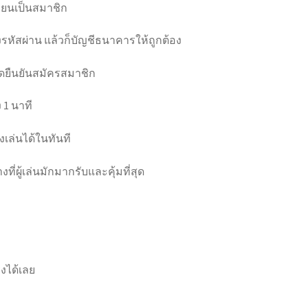
เบียนเป็นสมาชิก
้งรหัสผ่าน แล้วก็บัญชีธนาคารให้ถูกต้อง
กดยืนยันสมัครสมาชิก
 1 นาที
เล่นได้ในทันที
ี่ผู้เล่นมักมากรับและคุ้มที่สุด
ิงได้เลย