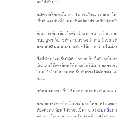
ออโต้ทั้งปวง
สมัครเสร็จเล่นได้เลย ฝากเงินปุ๊บเครดิตเข้าใน
เว็บที่เคยเล่นที่ผ่านมาที่จะต้องฝากสลิป ส
อีกอย่างที่ผมต้องใจคือเรื่อง ปากทางเข้าเว
กับปัญหาเว็บไซต์ล่มระหว่างเล่นเลย ในขณะที่กำ
สล็อต168 ผมเล่นสม่ำเสมอได้ยาวๆแบบไม่มีส
สิ่งที่ทำให้ผมเริ่มได้กำไรจากเว็บนี้จริงๆเป
เงิน เลยใช้เครดิตฟรีที่ทางเว็บให้มาทดลอง
ไหนเข้าโบนัสง่าย พอเริ่มจับทางได้ค่อยเติมเง
ก่อน
สล็อต168 ทางเว็บให้มาทดสอบเล่น เลือกเกม
สล็อตเครดิตฟรี ที่เว็บไซต์มอบให้สำหรับทด
ต้องลงทุนก่อน ไม่ว่าจะเป็น PG, Joker,
สล็อตเ
จริง เข้าใจแบบการจ่ายโบนัสแล้วก็ฟรีสปินของ