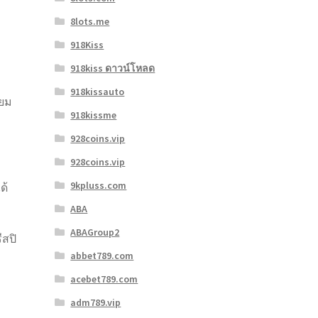
8lots.me
918Kiss
918kiss ดาวน์โหลด
918kissauto
ิยม
918kissme
ม
928coins.vip
928coins.vip
9kpluss.com
ด้
ABA
ABAGroup2
ีสปิ
abbet789.com
acebet789.com
adm789.vip