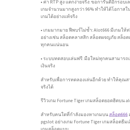
• ค่า RTP สูง แตกง่ายจริง: ขอการันตีอีกรอบเ
เกมจำนวนมากสูงกว่า 96% ทำให้ได้โอกาสในกา
เกมได้อย่างแท้จริง
• เกมมากมาย ฟีพบร์ไม่ซ้ำ: Alot666 มีเกมใ
อย่างเช่น สล็อตคลาสสิก สล็อตผจญภัย สล็อต
ทุกคนแน่นอน
• ระบบทดสอบเล่นฟรี: มือใหม่ทุกคนสามารถเริ
เงินจริง
สำหรับเพื่อการทดลองเล่นอีกด้วย ทำให้คุณส
จริงได้
รีวิวเกม Fortune Tiger เกมสล็อตยอดฮิตบน a
สำหรับคนใดที่กำลังมองหาเกมบน
สล็อต666
ล
pgslot อย่างเกม Fortune Tiger เกมสล็อตธีมเสื
เกมสล็อตแบบ