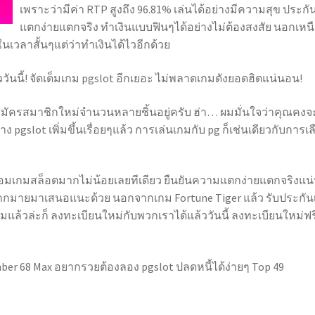
เพราะว่ามีค่า RTP สูงถึง 96.81% เล่นได้อย่างมีความสุข ประก
แตกง่ายแตกจริง ทำเงินแบบฟินๆได้อย่างไม่ต้องสงสัย นอกเหน
ในเวลาสั้นๆแต่ว่าทำเงินได้ไวอีกด้วย
ันนี้! จัดเต็มเกม pgslot อีกเยอะ ไม่พลาดเกมดังยอดฮิตแน่นอน!
ับสมัครสมาชิกใหม่จำนวนหลายชิ้นอยู่ครับ ฮ่า… ผมมั่นใจว่าคุณคงจ
 pgslot เพิ่มขึ้นเรื่อยๆแล้ว การเล่นเกมกับ pg ก็เช่นเดียวกับการเ
าพร้อมเกมสล็อตมากไม่น้อยเลยทีเดียว ยืนยันความแตกง่ายแตกจริงแ
กมากมายมาเสนอแนะด้วย นอกจากเกม Fortune Tiger แล้ว รับประกัน
อมแล้วล่ะก็ ลงทะเบียนใหม่กับพวกเราได้แล้ววันนี้ ลงทะเบียนใหม่ฟร
mber 68 Max อยากรวยต้องลอง pgslot ปลดหนี้ได้ง่ายๆ Top 49