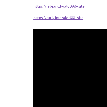
https://rebrand.ly/alot666-site
https://cutly.info/alot666-site