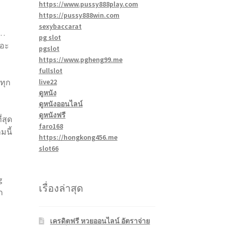
https://www.pussy888play.com
https://pussy888win.com
sexybaccarat
า…
pg slot
ยอะ
pgslot
https://www.pgheng99.me
fullslot
live22
่ทุก
ดูหนัง
ดูหนังออนไลน์
ดูหนังฟรี
่สุด
faro168
มนี้
https://hongkong456.me
slot66
g
เรื่องล่าสุด
ก
เครดิตฟรี หวยออนไลน์ อัตราจ่าย