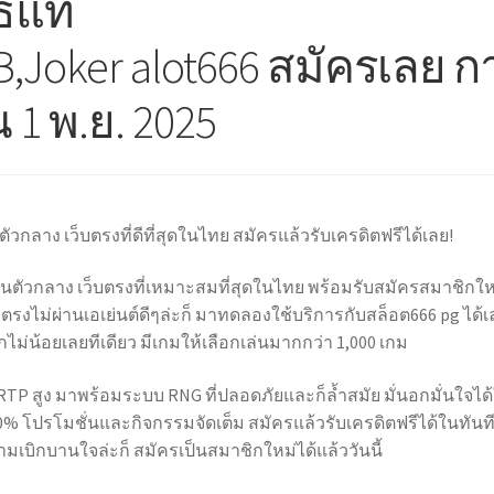
ิ์แท้
B,Joker alot666 สมัครเลย ก
1 พ.ย. 2025
ตัวกลาง เว็บตรงที่ดีที่สุดในไทย สมัครแล้วรับเครดิตฟรีได้เลย!
ผ่านตัวกลาง เว็บตรงที่เหมาะสมที่สุดในไทย พร้อมรับสมัครสมาชิกให
ตรงไม่ผ่านเอเย่นต์ดีๆล่ะก็ มาทดลองใช้บริการกับสล็อต666 pg ได้เ
ไม่น้อยเลยทีเดียว มีเกมให้เลือกเล่นมากกว่า 1,000 เกม
 RTP สูง มาพร้อมระบบ RNG ที่ปลอดภัยและก็ล้ำสมัย มั่นอกมั่นใจได
 โปรโมชั่นและกิจกรรมจัดเต็ม สมัครแล้วรับเครดิตฟรีได้ในทันที
บิกบานใจล่ะก็ สมัครเป็นสมาชิกใหม่ได้แล้ววันนี้