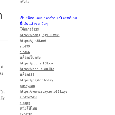
จริงใจ
า
เว็บสล็อตและบาคาร่าของโครตดีเว็บ
นี้เล่นแล้วรวยจัดๆ
โจ๊กเกอร์123
https://hengjing168.wiki
https://jin55.net
slot99
slot66
สล็อตเว็บตรง
https://judhai168.co
ม่
https://bonus888.life
ลย
สล็อต888
https://pgslot.today
pussy888
https://www.sexyauto168.xyz
้ใน
slotxo24hr
อีก
slotpg
หนังโป๊ไทย
1xbetth