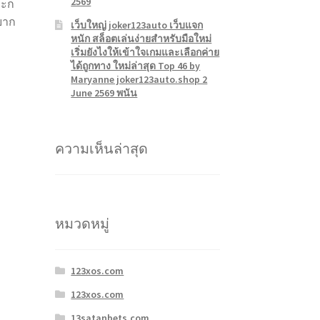
2569
ะก็
ยาก
เว็บใหญ่ joker123auto เว็บแจก
หนัก สล็อตเล่นง่ายสำหรับมือใหม่
เริ่มยังไงให้เข้าใจเกมและเลือกค่าย
ได้ถูกทาง ใหม่ล่าสุด Top 46 by
Maryanne joker123auto.shop 2
June 2569 พนัน
ความเห็นล่าสุด
หมวดหมู่
123xos.com
123xos.com
13satanbets.com