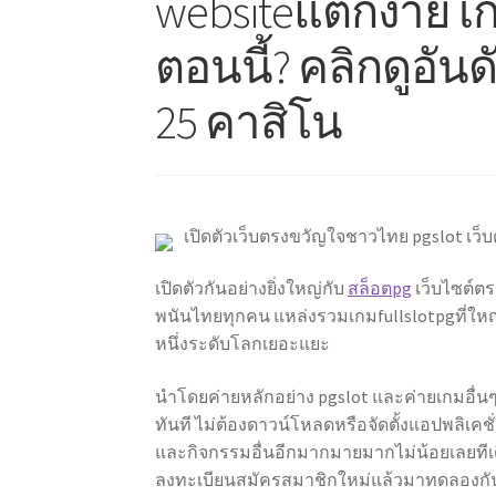
websiteแตกง่าย เ
ตอนนี้? คลิกดูอัน
25 คาสิโน
เปิดตัวเว็บตรงขวัญใจชาวไทย pgslot เว็บ
เปิดตัวกันอย่างยิ่งใหญ่กับ
สล็อตpg
เว็บไซต์ตรง
พนันไทยทุกคน แหล่งรวมเกมfullslotpgที่ใหญ่ที่
หนึ่งระดับโลกเยอะแยะ
นำโดยค่ายหลักอย่าง pgslot และค่ายเกมอื่นๆอี
ทันที ไม่ต้องดาวน์โหลดหรือจัดตั้งแอปพลิเคชั
และกิจกรรมอื่นอีกมากมายมากไม่น้อยเลยทีเดี
ลงทะเบียนสมัครสมาชิกใหม่แล้วมาทดลองกั