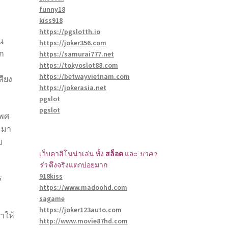
funny18
kiss918
https://pgslotth.io
น
https://joker356.com
เก
https://samurai777.net
https://tokyoslot88.com
https://betwayvietnam.com
สียง
https://jokerasia.net
pgslot
pgslot
เพศ
 มา
บ
เว็บคาสิโนน่าเล่น ทั้ง
สล็อต
และ
บาคา
ร่า
ตึงจริงแตกบ่อยมาก
918kiss
ร
https://www.madoohd.com
sagame
https://joker123auto.com
ทำให้
http://www.movie87hd.com