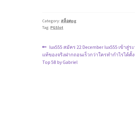
Category:
สล็อตpg
Tag:
PGSlot
แนะแนว
Previous
lux555 สมัคร 22 December lux555 เข้าสู่ร
post:
แท้ของจริงฝากถอนเร็วกว่าใครทำกำไรได้ตั้ง
เรื่อง
Top 58 by Gabriel