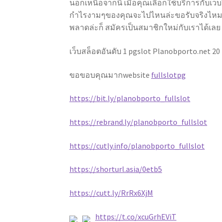
นอกเหนือจากนี้ เมื่อคุณเลือกใช้บริการกับเว
กำไรงามๆของคุณจะไปไหนล่ะขอรับจริงไหม? เป
พลาดล่ะก็ สมัครเป็นสมาชิกใหม่กับเราได้เลย
เว็บสล็อตอันดับ 1 pgslot Planobporto.net 2
ขอขอบคุณมากwebsite
fullslotpg
https://bit.ly/planobporto_fullslot
https://rebrand.ly/planobporto_fullslot
https://cutly.info/planobporto_fullslot
https://shorturl.asia/0etb5
https://cutt.ly/RrRx6XjM
https://t.co/xcuGrhEViT