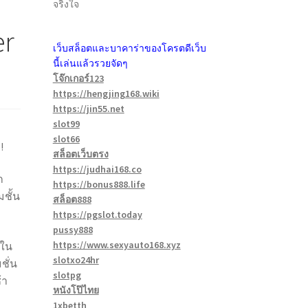
จริงใจ
er
เว็บสล็อตและบาคาร่าของโครตดีเว็บ
นี้เล่นแล้วรวยจัดๆ
โจ๊กเกอร์123
https://hengjing168.wiki
https://jin55.net
slot99
slot66
!
สล็อตเว็บตรง
https://judhai168.co
ก
https://bonus888.life
มชั้น
สล็อต888
https://pgslot.today
pussy888
https://www.sexyauto168.xyz
้ใน
slotxo24hr
ชั่น
slotpg
้า
หนังโป๊ไทย
1xbetth