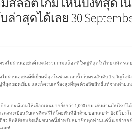
กมสล็อต เกมไหนปังที่สุดใน
ดับล่าสุดได้เลย 30 Septemb
ตรงไม่ผ่านเอเย่นต์ แหล่งรวมเกมสล็อตที่ใหญ่ที่สุดในไทย สมัครเลย
ไม่ผ่านเอเย่นต์ที่เยี่ยมที่สุดในช่วงเวลานี้ เว็บตรงอันดับ 1 ขวัญใจนั
สุด ยอดเยี่ยม และก็ครบเครื่องสูงที่สุด ด้วยลิขสิทธิ์แท้จากค่ายเก
กเยอะ มีเกมให้เลือกเล่นมากยิ่งกว่า 1,000 เกม เล่นผ่านเว็บไซต์ได
่น ลงทะเบียนรับเครดิตฟรีได้โดยทันทีอีกด้วย บอกเลยว่า ยังมีโปรโม
ยว สิทธิพิเศษจัดเต็มขนาดนี้สำหรับสมาชิกทุกท่านแค่นั้น อย่ารอช
นเลย!