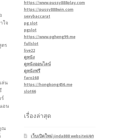
https://www.pussy888play.com
https://pussy888win.com
ือ
sexybaccarat
้าใจ
pg slot
pgslot
https://www.pgheng99.me
fullslot
สูตร
live22
ดูหนัง
ดูหนังออนไลน์
ดูหนังฟรี
faro168
เล่น
https://hongkong456.me
ี
slot66
ร์
น่นอน
เรื่องล่าสุด
คุณ
็
เว็บเปิดใหม่ jinda888 websiteแจก