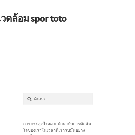
วดล้อม spor toto
ค้นหา
สำหรับ:
การบรรลุเป้าหมายมักมากับการตัดสิน
ใจของเราในเวลาที่เรารับมันอย่าง