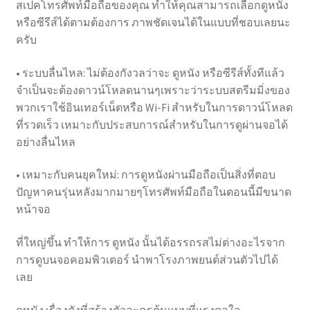
สเปคโทรศัพท์มือถือของคุณ ทำให้คุณสามารถเลือกดูหนัง
หรือซีรีส์ได้ตามต้องการ ภาพชัดเจนได้ในแบบที่ชอบเลยนะ
ครับ
• ระบบลื่นไหล: ไม่ต้องกังวลว่าจะ ดูหนัง หรือซีรีส์ทั้งทีแล้ว
จำเป็นจะต้องดาวน์โหลดนานๆเพราะว่าระบบสตรีมมิ่งของ
พวกเราใช้อินเทอร์เน็ตหรือ Wi-Fi สำหรับในการดาวน์โหลด
ที่รวดเร็ว เหมาะกับประสบการณ์สำหรับในการดูผ่านจอได้
อย่างลื่นไหล
• เหมาะกับคนยุคใหม่: การดูหนังผ่านมือถือเป็นสิ่งที่ตอบ
ปัญหาคนรุ่นหลังมากมายๆโทรศัพท์มือถือในตอนนี้มีขนาด
หน้าจอ
ที่ใหญ่ขึ้น ทำให้การ ดูหนัง นั้นได้อรรถรสไม่ต่างอะไรจาก
การดูบนจอคอมพิวเตอร์ นำพาโรงภาพยนต์ส่วนตัวไปได้
เลย
ดูหนัง เรื่องดังที่สร้างตัวละครต้นแบบที่แรงดลใจ