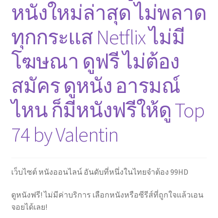
หนังใหม่ล่าสุด ไม่พลาด
ทุกกระแส Netflix ไม่มี
โฆษณา ดูฟรี ไม่ต้อง
สมัคร ดูหนัง อารมณ์
ไหน ก็มีหนังฟรีให้ดู Top
74 by Valentin
เว็บไซต์ หนังออนไลน์ อันดับที่หนึ่งในไทยจำต้อง 99HD
ดูหนังฟรี! ไม่มีค่าบริการ เลือกหนังหรือซีรีส์ที่ถูกใจแล้วเอน
จอยได้เลย!