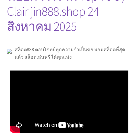
Clair jin888.shop 24
สิงหาคม 2025
สล็อต888 ตอบโจทย์ทุกความจำเป็นของเกมสล็อตที่สุด
แล้ว สล็อตเล่นฟรี ได้ทุกแห่ง