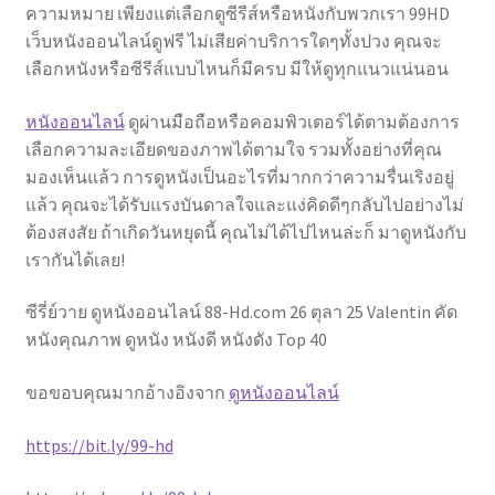
ความหมาย เพียงแต่เลือกดูซีรีส์หรือหนังกับพวกเรา 99HD
เว็บหนังออนไลน์ดูฟรี ไม่เสียค่าบริการใดๆทั้งปวง คุณจะ
เลือกหนังหรือซีรีส์แบบไหนก็มีครบ มีให้ดูทุกแนวแน่นอน
หนังออนไลน์
ดูผ่านมือถือหรือคอมพิวเตอร์ได้ตามต้องการ
เลือกความละเอียดของภาพได้ตามใจ รวมทั้งอย่างที่คุณ
มองเห็นแล้ว การดูหนังเป็นอะไรที่มากกว่าความรื่นเริงอยู่
แล้ว คุณจะได้รับแรงบันดาลใจและแง่คิดดีๆกลับไปอย่างไม่
ต้องสงสัย ถ้าเกิดวันหยุดนี้ คุณไม่ได้ไปไหนล่ะก็ มาดูหนังกับ
เรากันได้เลย!
ซีรี่ย์วาย ดูหนังออนไลน์ 88-Hd.com 26 ตุลา 25 Valentin คัด
หนังคุณภาพ ดูหนัง หนังดี หนังดัง Top 40
ขอขอบคุณมากอ้างอิงจาก
ดูหนังออนไลน์
https://bit.ly/99-hd