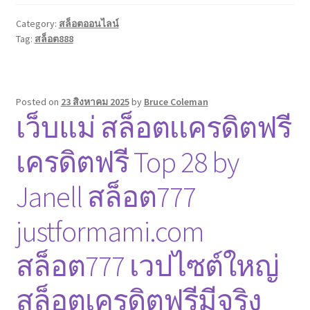
Category:
สล็อตออนไลน์
Tag:
สล็อต888
Posted on
23 สิงหาคม 2025
by
Bruce Coleman
เว็บแม่ สล็อตเเครดิตฟรี
เครดิตฟรี Top 28 by
Janell สล็อต777
justformami.com
สล็อต777 เวปไซต์ใหญ่
สล็อตเครดิตฟรีมีจริง