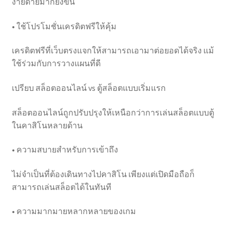
ง่ายดายมากยิ่งขึ้น
• ใช้โปรโมชั่นเครดิตฟรีให้คุ้ม
เครดิตฟรีที่เว็บตรงแจกให้สามารถเอามาต่อยอดได้จริง แม้
ใช้ร่วมกับการวางแผนที่ดี
เปรียบ สล็อตออนไลน์ vs ตู้สล็อตแบบเริ่มแรก
สล็อตออนไลน์ถูกปรับปรุงให้เหนือกว่าการเล่นสล็อตแบบตู้
ในคาสิโนหลายด้าน
• ความสบายสำหรับการเข้าถึง
ไม่จำเป็นที่ต้องเดินทางไปคาสิโน เพียงแต่เปิดมือถือก็
สามารถเล่นสล็อตได้ในทันที
• ความมากมายหลากหลายของเกม