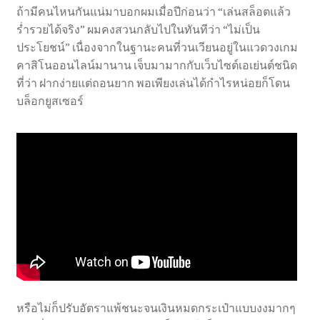
ถ้ามีคนไหนกันแน่มาบอกผมเมื่อปีก่อนว่า “เล่นสล็อตแล้ว
ร่ำรวยได้จริง” ผมคงสวนกลับไปในทันทีว่า “ไม่เป็น
ประโยชน์” เนื่องจากในฐานะคนที่วนเวียนอยู่ในแวดวงเกม
คาสิโนออนไลน์มานาน เจ็บมามากกับเว็บไซต์เอเย่นต์ชนิด
ที่ว่า ฝากง่ายแต่ถอนยาก พอเพียงเล่นได้กำไรหน่อยก็โดน
บล็อกยูสเซอร์
หรือไม่ก็ปรับอัตราแพ้ชนะจนเงินหมดกระเป๋าแบบงงมากๆ