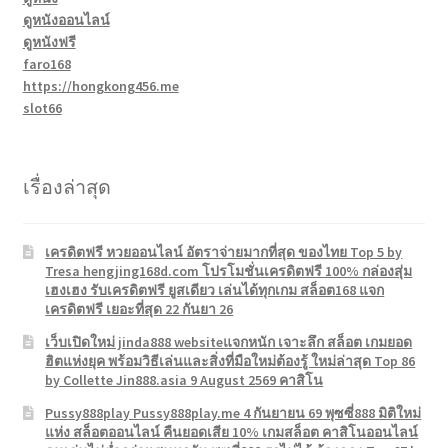
ดูหนังออนไลน์
ดูหนังฟรี
faro168
https://hongkong456.me
slot66
เรื่องล่าสุด
เครดิตฟรี หวยออนไลน์ อัตราจ่ายมากที่สุด ของไทย Top 5 by
Tresa hengjing168d.com โปรโมชั่นเครดิตฟรี 100% กล่องสุ่ม
เฮงเฮง รับเครดิตฟรี ยูสเดียว เล่นได้ทุกเกม สล็อต168 แจก
เครดิตฟรี เยอะที่สุด 22 กันยา 26
เว็บเปิดใหม่ jinda888 websiteแจกหนัก เจาะลึก สล็อต เกมยอด
ฮิตแห่งยุค พร้อมวิธีเล่นและสิ่งที่มือใหม่ต้องรู้ ใหม่ล่าสุด Top 86
by Collette Jin888.asia 9 August 2569 คาสิโน
Pussy888play Pussy888play.me 4 กันยายน 69 พุซซี่888 มิติใหม่
แห่ง สล็อตออนไลน์ คืนยอดเสีย 10% เกมสล็อต คาสิโนออนไลน์