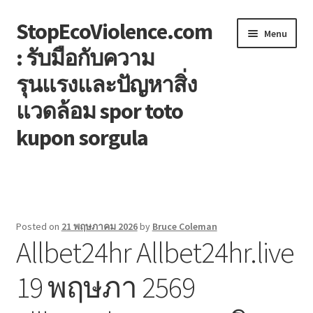
StopEcoViolence.com
Skip
Skip
Menu
to
to
: รับมือกับความ
navigation
content
รุนแรงและปัญหาสิ่ง
แวดล้อม spor toto
kupon sorgula
หน้าแรก
Blog
Posted on
21 พฤษภาคม 2026
by
Bruce Coleman
Allbet24hr Allbet24hr.live
Contact
19 พฤษภา 2569
Welcome to the family!