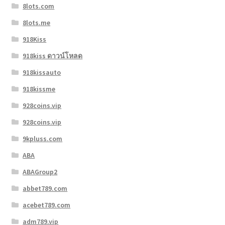
8lots.com
8lots.me
918Kiss
918kiss ดาวน์โหลด
918kissauto
918kissme
928coins.vip
928coins.vip
9kpluss.com
ABA
ABAGroup2
abbet789.com
acebet789.com
adm789.vip