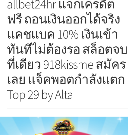
allbet24hr แจกเครดิต
ฟรี ถอนเงินออกได้จริง
แคชแบค 10% เงินเข้า
ทันทีไม่ต้องรอ สล็อตจบ
ที่เดียว 918kissme สมัคร
เลย แจ็คพอตกำลังแตก
Top 29 by Alta