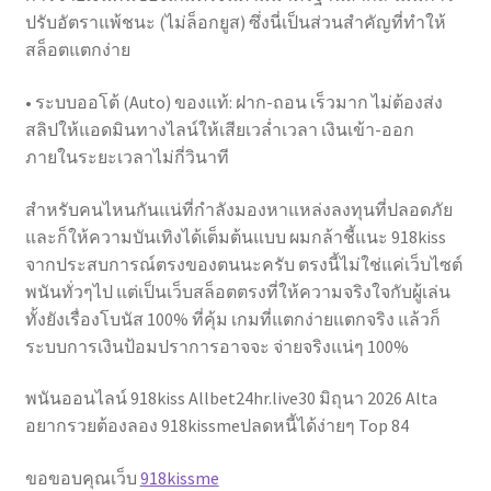
ปรับอัตราแพ้ชนะ (ไม่ล็อกยูส) ซึ่งนี่เป็นส่วนสำคัญที่ทำให้
สล็อตแตกง่าย
• ระบบออโต้ (Auto) ของแท้: ฝาก-ถอน เร็วมาก ไม่ต้องส่ง
สลิปให้แอดมินทางไลน์ให้เสียเวล่ำเวลา เงินเข้า-ออก
ภายในระยะเวลาไม่กี่วินาที
สำหรับคนไหนกันแน่ที่กำลังมองหาแหล่งลงทุนที่ปลอดภัย
และก็ให้ความบันเทิงได้เต็มต้นแบบ ผมกล้าชี้แนะ 918kiss
จากประสบการณ์ตรงของตนนะครับ ตรงนี้ไม่ใช่แค่เว็บไซต์
พนันทั่วๆไป แต่เป็นเว็บสล็อตตรงที่ให้ความจริงใจกับผู้เล่น
ทั้งยังเรื่องโบนัส 100% ที่คุ้ม เกมที่แตกง่ายแตกจริง แล้วก็
ระบบการเงินป้อมปราการอาจจะ จ่ายจริงแน่ๆ 100%
พนันออนไลน์ 918kiss Allbet24hr.live30 มิถุนา 2026 Alta
อยากรวยต้องลอง 918kissmeปลดหนี้ได้ง่ายๆ Top 84
ขอขอบคุณเว็บ
918kissme