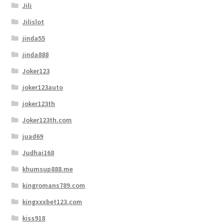
Jili
Jilislot
jinda55
jinda888
Joker123
joker123auto
joker123th
Joker123th.com
juad69
Judhai168
khumsup888.me
kingromans789.com
kingxxxbet123.com
kiss918