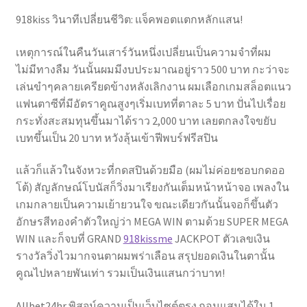
918kiss วินาทีเปลี่ยนชีวิต: แจ็คพอตแตกหลักแสน!
เหตุการณ์ในคืนวันเสาร์วันหนึ่งเปลี่ยนเป็นความจำที่ผม
ไม่มีทางลืม วันนั้นผมมีงบประมาณอยู่ราว 500 บาท กะว่าจะ
เล่นขำๆคลายเครียดข้างหลังเลิกงาน ผมเลือกเกมสล็อตแนว
แฟนตาซีที่มีอัตราคูณสูงๆเริ่มเบทที่ตาละ 5 บาท ปั่นไปเรื่อย
กระทั่งสะสมทุนขึ้นมาได้ราว 2,000 บาท เลยตกลงใจขยับ
เบทขึ้นเป็น 20 บาท หวังลุ้นเข้าฟีพบร์ฟรีสปิน
แล้วก็แล้วในจังหวะที่กดสปินด้วยมือ (ผมไม่ค่อยชอบกดออ
โต้) สัญลักษณ์โบนัสก็วิ่งมาเรียงกันเต็มหน้าหน้าจอ เพลงใน
เกมกลายเป็นความเย้ายวนใจ ขณะเดียวกันนั้นจอก็ขึ้นตัว
อักษรสีทองคำตัวใหญ่ว่า MEGA WIN ตามด้วย SUPER MEGA
WIN และก็จบที่ GRAND
918kissme
JACKPOT ตัวเลขเงิน
รางวัลวิ่งไวมากจนตาผมพร่าเลือน สรุปยอดเงินในตานั้น
คูณไปหลายพันเท่า รวมเป็นเงินแสนกว่าบาท!
Allbet24hr พิสูจน์ความเป็นเว็บไซต์ตรง ถอนแสนได้ใน 1