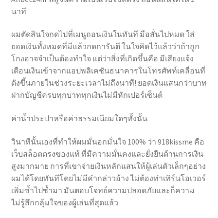
นาที
ผมตัดสินใจกดไปที่เมนูถอนเงินในทันที มือสั่นไปหมด ใส่
ยอดเงินทั้งหมดที่มีแล้วกดการันตี ในใจคิดไว้แล้วว่าถ้าถูก
โกงอาจจำเป็นต้องทำใจ แต่ว่าสิ่งที่เกิดขึ้นคือ มีเสียงแจ้ง
เตือนเงินเข้าจากแอปพลิเคชันธนาคารในโทรศัพท์เคลื่อนที่
ดังขึ้นภายในช่วงระยะเวลาไม่ถึงนาที! ยอดเงินแสนกว่าบาท
ฝากบัญชีครบทุกบาททุกเงินไม่มีหักเปอร์เซ็นต์
ค่าน้ำประปาหรือค่าธรรมเนียมใดๆทั้งนั้น
วินาทีนั้นเองที่ทำให้ผมมั่นอกมั่นใจ 100% ว่า 918kissme คือ
เว็บสล็อตตรงของแท้ ที่มีความมั่นคงและยั่งยืนด้านการเงิน
สูงมากมาย การที่เขาจ่ายเงินหลักแสนให้ผู้เล่นตัวเล็กๆอย่าง
ผมได้โดยทันทีโดยไม่มีคำกล่าวอ้าง ไม่ต้องทำเทิร์นโอเวอร์
เพิ่มซ้ำไปซ้ำมา มันตอบโจทย์ความปลอดภัยและก็ความ
ไม่รู้สึกกลุ้มใจของผู้เล่นที่สุดแล้ว