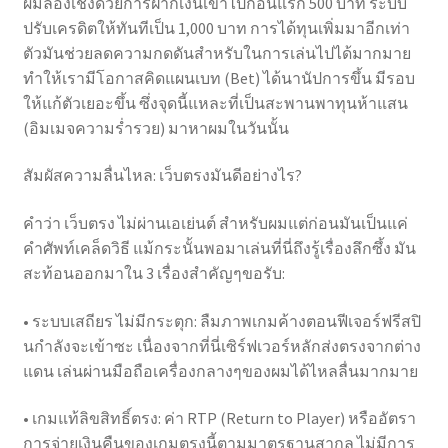
ผมลองเชิงด้วยการฝากเงินเข้าไปก้อนแรก 500 บาท ระบบ
ปรับเครดิตให้ทันทีเป็น 1,000 บาท การได้ทุนเพิ่มมาอีกเท่า
ตัวมันช่วยลดความกดดันสำหรับในการเล่นไปได้มากมาย
ทำให้เรามีโอกาสคิดแผนเบท (Bet) ได้นานัปการขึ้น มีรอบ
ให้แก้ตัวเยอะขึ้น ซึ่งจุดนี้แหละที่เป็นสะพานพาทุนห้าแสน
(อิมเมจความร่ำรวย) มาหาผมในวันนั้น
สัมผัสความลื่นไหล: เว็บตรงมันดีอย่างไร?
คำว่า เว็บตรง ไม่ผ่านเอเย่นต์ สำหรับผมแต่ก่อนมันเป็นแค่
คำศัพท์เคล็ดวิธี แม้กระนั้นพอมาเล่นที่นี่ถึงรู้เรื่องลึกซึ้ง มัน
สะท้อนออกมาใน 3 เรื่องสำคัญๆขอรับ:
• ระบบเสถียร ไม่มีกระตุก: ลืมภาพเกมค้างตอนฟีเจอร์ฟรีสปิ
นกำลังจะเข้าซะ เนื่องจากที่นี่เซิร์ฟเวอร์หลักส่งตรงจากต่าง
แดน เล่นผ่านมือถือเครื่องกลางๆของผมได้ไหลลื่นมากมาย
• เกมแท้ลิขสิทธิ์ตรง: ค่า RTP (Return to Player) หรืออัตรา
การจ่ายเงินคืนของเกมตรงนี้ตามมาตรฐานสากล ไม่มีการ