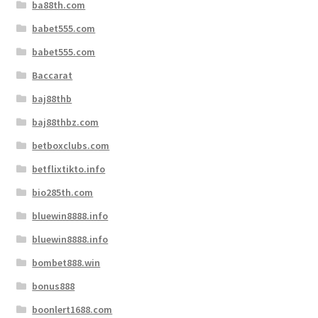
ba88th.com
babet555.com
babet555.com
Baccarat
baj88thb
baj88thbz.com
betboxclubs.com
betflixtikto.info
bio285th.com
bluewin8888.info
bluewin8888.info
bombet888.win
bonus888
boonlert1688.com