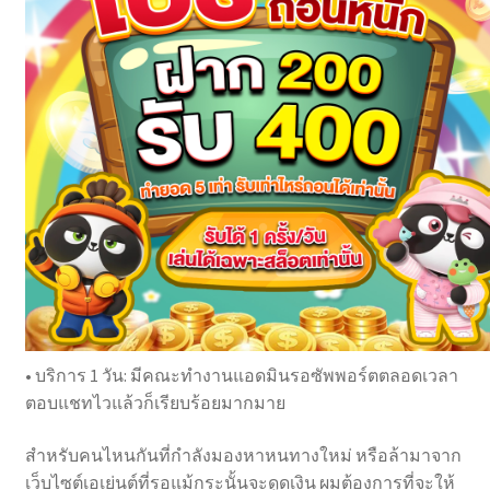
• บริการ 1 วัน: มีคณะทำงานแอดมินรอซัพพอร์ตตลอดเวลา
ตอบแชทไวแล้วก็เรียบร้อยมากมาย
สำหรับคนไหนกันที่กำลังมองหาหนทางใหม่ หรือล้ามาจาก
เว็บไซต์เอเย่นต์ที่รอแม้กระนั้นจะดูดเงิน ผมต้องการที่จะให้