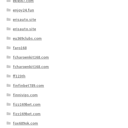
ek4567.com
enjoy24.fun
erisauto.site
erisauto.site
eu369clubs.com
faro168
fcharoenkit168.com
fcharoenkit168.com
ff123th
finfinbet789.com
finnivips.com
fizz169bet.com
fizz169bet.com
fox689ok.com