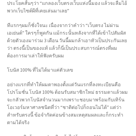
ประโยคสั้นๆว่า “แกลองเว็บตรงเว็บแห่งนี้มอง แล้วจะลืมไอ้
พวกเว็บไซต์ผีที่เคยเล่นมาเลย”
ทีแรกๆผมก็ชั่งใจนะ เนื่องจากว่าคำว่า “เว็บตรง ไม่ผ่าน
เอเย่นต์” ใครๆก็พูดกัน แม้กระนั้นหลังจากที่ได้เข้าไปสัมผัส
ด้วยตัวเองมาร่วม 3 เดือน วันนี้ผมกล้าเอาหัวเป็นประกันเลย
ว่า ตรงนี้เป็นของแท้ แล้วก็นี่เป็นประสบการณ์ตรงที่ผม
ต้องการมาเล่าให้ฟังครับผม
โบนัส 100% ที่ไม่ได้มาแค่ตัวเลข
อย่างแรกที่ทำให้ผมตาพองตั้งแต่วันแรกที่ลงทะเบียนคือ
โปรโมชั่น โบนัส 100% ต้อนรับสมาชิกใหม่ ธรรมดาแล้วผม
จะกลัวพวกโบนัสจำนวนมากเพราะชอบมาพร้อมกับเทิร์น
โอเวอร์มหาศาลชนิดที่ว่า “ชาติต่อไปก็ถอนไม่ได้” แต่ว่า
สำหรับตรงนี้ ข้อจำกัดค่อนข้างสมเหตุสมผลและก็กระทำ
ตามได้จริง