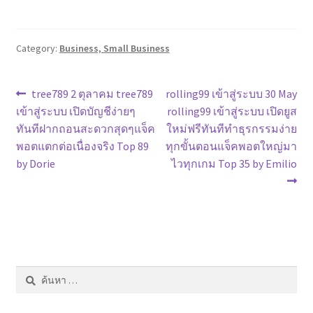
Category:
Business, Small Business
แนะแนว
Previous
Next
tree789 2 ตุลาคม tree789
rolling99 เข้าสู่ระบบ 30 May
post:
post:
เข้าสู่ระบบ เปิดบัญชีง่ายๆ
rolling99 เข้าสู่ระบบ เปิดยูส
เรื่อง
ทันทีฝากถอนสะดวกสุดๆแจ็ค
ใหม่ฟรีทันทีทำธุรกรรมง่าย
พอตแตกต่อเนื่องจริง Top 89
ทุกขั้นตอนแจ็คพอตใหญ่มา
by Dorie
ไวทุกเกม Top 35 by Emilio
ค้นหา
สำหรับ: