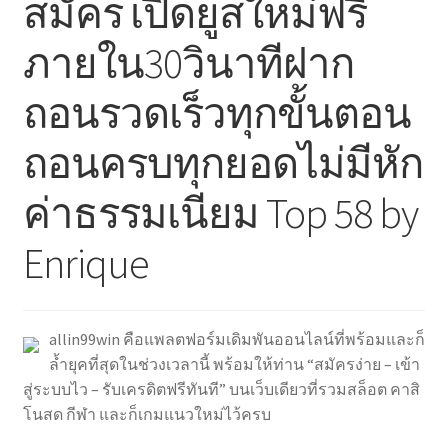
สมัคร เปิดยูสใหม่ฟรี
ภายใน30วินาทีฝาก
ถอนรวดเร็วทุกขั้นตอน
ถอนครบทุกยอดไม่มีหัก
ค่าธรรมเนียม Top 58 by
Enrique
allin99win คือแพลตฟอร์มเดิมพันออนไลน์ที่พร้อมและก็
ล้ำยุคที่สุดในช่วงเวลานี้ พร้อมให้ท่าน “สมัครง่าย – เข้า
สู่ระบบไว – รับเครดิตฟรีทันที” บนเว็บเดียวที่รวมสล็อต คาสิ
โนสด กีฬา และก็เกมแนวใหม่ไว้ครบ