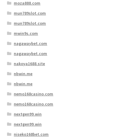
moza888.com
mun789slot.com
mun789slot.com
mwin9s.com
nagawaybet.com
nagawaybet.com
nakoya1688.site
nbwin.me
nbwin.me
nemo168casino.com
nemo168casino.com
nextgen99.win
nextgen99.win
niseko168bet.com