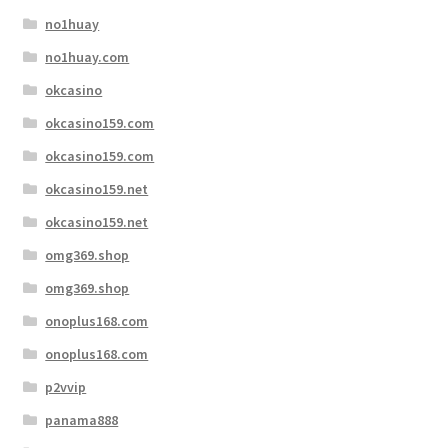
no1huay
no1huay.com
okcasino
okcasino159.com
okcasino159.com
okcasino159.net
okcasino159.net
omg369.shop
omg369.shop
onoplus168.com
onoplus168.com
p2vvip
panama888