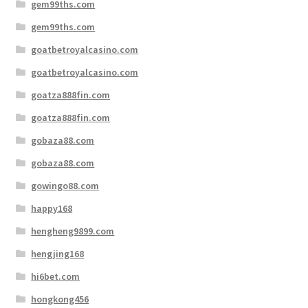
gem99ths.com
gem99ths.com
goatbetroyalcasino.com
goatbetroyalcasino.com
goatza888fin.com
goatza888fin.com
gobaza88.com
gobaza88.com
gowingo88.com
happy168
hengheng9899.com
hengjing168
hi6bet.com
hongkong456