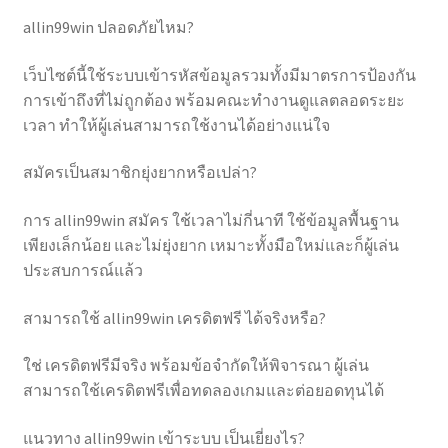
allin99win ปลอดภัยไหม?
เว็บไซต์นี้ใช้ระบบเข้ารหัสข้อมูลรวมทั้งมีมาตรการป้องกัน
การเข้าถึงที่ไม่ถูกต้อง พร้อมคณะทำงานดูแลตลอดระยะ
เวลา ทำให้ผู้เล่นสามารถใช้งานได้อย่างแน่ใจ
สมัครเป็นสมาชิกยุ่งยากหรือเปล่า?
การ allin99win สมัคร ใช้เวลาไม่กี่นาที ใช้ข้อมูลพื้นฐาน
เพียงเล็กน้อย และไม่ยุ่งยาก เหมาะทั้งมือใหม่และก็ผู้เล่น
ประสบการณ์แล้ว
สามารถใช้ allin99win เครดิตฟรี ได้จริงหรือ?
ใช่ เครดิตฟรีมีจริง พร้อมข้อจำกัดให้พิจารณา ผู้เล่น
สามารถใช้เครดิตฟรีเพื่อทดลองเกมและต่อยอดทุนได้
แนวทาง allin99win เข้าระบบ เป็นเยี่ยงไร?