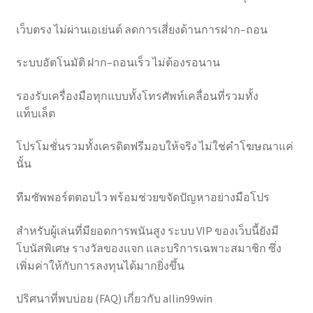
เว็บตรง ไม่ผ่านเอเย่นต์ ลดการเสี่ยงด้านการฝาก–ถอน
ระบบอัตโนมัติ ฝาก–ถอนเร็ว ไม่ต้องรอนาน
รองรับเครื่องมือทุกแบบทั้งโทรศัพท์เคลื่อนที่รวมทั้ง
แท็บเล็ต
โปรโมชั่นรวมทั้งเครดิตฟรีมอบให้จริง ไม่ใช่คำโฆษณาแค่
นั้น
ทีมซัพพอร์ตตอบไว พร้อมช่วยขจัดปัญหาอย่างมือโปร
สำหรับผู้เล่นที่มียอดการพนันสูง ระบบ VIP ของเว็บนี้ยังมี
โบนัสพิเศษ รางวัลของแจก และบริการเฉพาะสมาชิก ซึ่ง
เพิ่มค่าให้กับการลงทุนได้มากยิ่งขึ้น
ปริศนาที่พบบ่อย (FAQ) เกี่ยวกับ allin99win