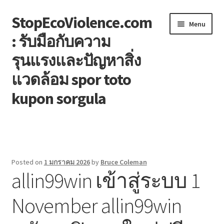
StopEcoViolence.com
Skip
Skip
Menu
to
to
: รับมือกับความ
navigation
content
รุนแรงและปัญหาสิ่ง
แวดล้อม spor toto
kupon sorgula
หน้าแรก
Blog
Posted on
1 มกราคม 2026
by
Bruce Coleman
allin99win เข้าสู่ระบบ 1
Contact
November allin99win
Welcome to the family!