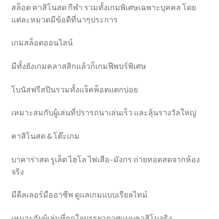
สล็อต คาสิโนสด กีฬา รวมทั้งเกมพิเศษเฉพาะบุคคล โดย
แต่ละหมวดมีข้อดีที่นาๆประการ
เกมสล็อตออนไลน์
มีทั้งยังเกมคลาสสิกแล้วก็เกมฟีพบร์พิเศษ
โบนัสฟรีสปินรวมทั้งแจ็คพ็อตแตกบ่อย
เหมาะสมกับผู้เล่นที่ปรารถนาเล่นเร็ว และลุ้นรางวัลใหญ่
คาสิโนสด & โต๊ะเกม
บาคาร่าสด รูเล็ต ไฮโล ไพ่เสือ–มังกร ถ่ายทอดสดจากห้อง
จริง
มีดีลเลอร์มืออาชีพ ดูแลเกมแบบเรียลไทม์
เหมาะกับผู้เล่นที่ถูกใจบรรยากาศแบบคาสิโนจริง