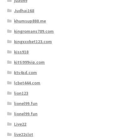
juad69
Judhai168
khumsup888.me
kingromans789.com
kingxxxbet123.com
kiss918
kitti999vip.com
ktv4sd.com
lcbet444.com
lion123
lionel99.fun
lionel99.fun
Live22
live22slot