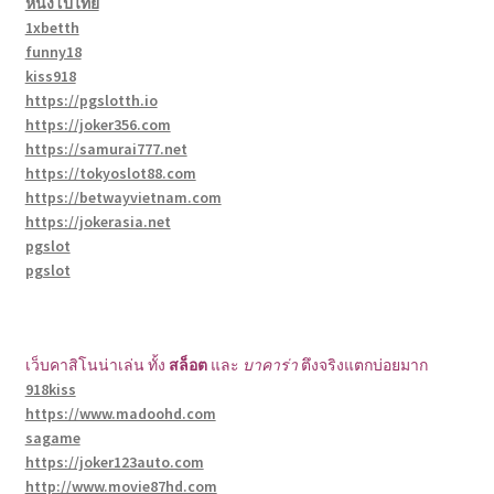
หนังโป๊ไทย
1xbetth
funny18
kiss918
https://pgslotth.io
https://joker356.com
https://samurai777.net
https://tokyoslot88.com
https://betwayvietnam.com
https://jokerasia.net
pgslot
pgslot
เว็บคาสิโนน่าเล่น ทั้ง
สล็อต
และ
บาคาร่า
ตึงจริงแตกบ่อยมาก
918kiss
https://www.madoohd.com
sagame
https://joker123auto.com
http://www.movie87hd.com