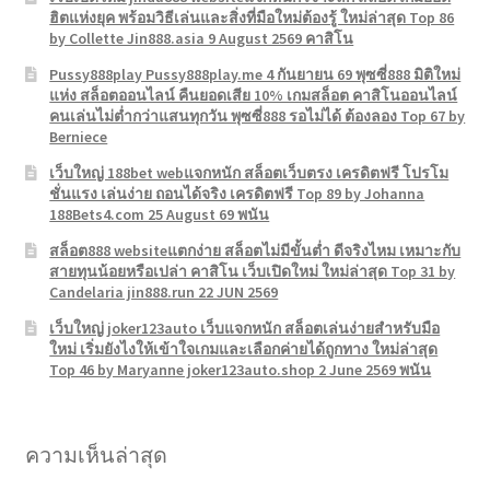
ฮิตแห่งยุค พร้อมวิธีเล่นและสิ่งที่มือใหม่ต้องรู้ ใหม่ล่าสุด Top 86
by Collette Jin888.asia 9 August 2569 คาสิโน
Pussy888play Pussy888play.me 4 กันยายน 69 พุซซี่888 มิติใหม่
แห่ง สล็อตออนไลน์ คืนยอดเสีย 10% เกมสล็อต คาสิโนออนไลน์
คนเล่นไม่ต่ำกว่าแสนทุกวัน พุซซี่888 รอไม่ได้ ต้องลอง Top 67 by
Berniece
เว็บใหญ่ 188bet webแจกหนัก สล็อตเว็บตรง เครดิตฟรี โปรโม
ชั่นแรง เล่นง่าย ถอนได้จริง เครดิตฟรี Top 89 by Johanna
188Bets4.com 25 August 69 พนัน
สล็อต888 websiteแตกง่าย สล็อตไม่มีขั้นต่ำ ดีจริงไหม เหมาะกับ
สายทุนน้อยหรือเปล่า คาสิโน เว็บเปิดใหม่ ใหม่ล่าสุด Top 31 by
Candelaria jin888.run 22 JUN 2569
เว็บใหญ่ joker123auto เว็บแจกหนัก สล็อตเล่นง่ายสำหรับมือ
ใหม่ เริ่มยังไงให้เข้าใจเกมและเลือกค่ายได้ถูกทาง ใหม่ล่าสุด
Top 46 by Maryanne joker123auto.shop 2 June 2569 พนัน
ความเห็นล่าสุด