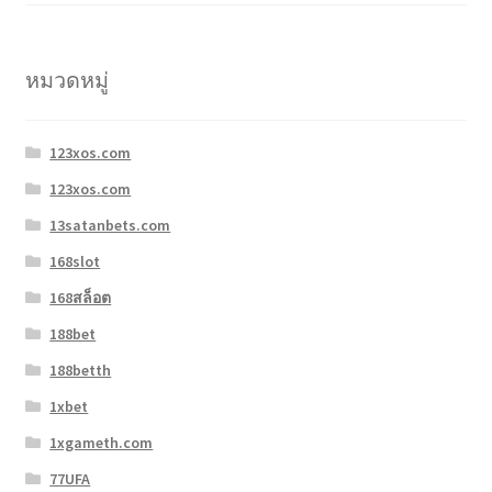
หมวดหมู่
123xos.com
123xos.com
13satanbets.com
168slot
168สล็อต
188bet
188betth
1xbet
1xgameth.com
77UFA