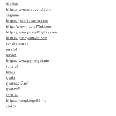
918kiss
https://www.madoohd.com
sagame
https://joker123auto.com
http://www.movie87hd.com
https://www.pussy888play.com
https://pussy888win.com
sexybaccarat
pg slot
pgslot
https://www.pgheng99.me
fullslot
live22
ดูหนัง
ดูหนังออนไลน์
ดูหนังฟรี
faro168
https://hongkong456.me
slot66