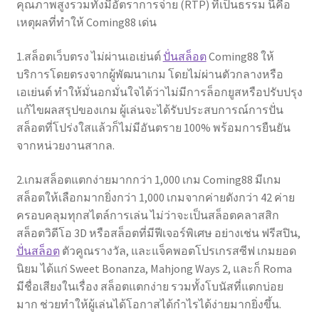
คุณภาพสูงรวมทั้งมีอัตราการจ่าย (RTP) ที่เป็นธรรม นี่คือ
เหตุผลที่ทำให้ Coming88 เด่น
1.สล็อตเว็บตรง ไม่ผ่านเอเย่นต์
ปั่นสล็อต
Coming88 ให้
บริการโดยตรงจากผู้พัฒนาเกม โดยไม่ผ่านตัวกลางหรือ
เอเย่นต์ ทำให้มั่นอกมั่นใจได้ว่าไม่มีการล็อกยูสหรือปรับปรุง
แก้ไขผลสรุปของเกม ผู้เล่นจะได้รับประสบการณ์การปั่น
สล็อตที่โปร่งใสแล้วก็ไม่มีอันตราย 100% พร้อมการยืนยัน
จากหน่วยงานสากล.
2.เกมสล็อตแตกง่ายมากกว่า 1,000 เกม Coming88 มีเกม
สล็อตให้เลือกมากยิ่งกว่า 1,000 เกมจากค่ายดังกว่า 42 ค่าย
ครอบคลุมทุกสไตล์การเล่น ไม่ว่าจะเป็นสล็อตคลาสสิก
สล็อตวิดีโอ 3D หรือสล็อตที่มีฟีเจอร์พิเศษ อย่างเช่น ฟรีสปิน,
ปั่นสล็อต
ตัวคูณรางวัล, และแจ็คพอตโปรเกรสซีฟ เกมยอด
นิยม ได้แก่ Sweet Bonanza, Mahjong Ways 2, และก็ Roma
มีชื่อเสียงในเรื่อง สล็อตแตกง่าย รวมทั้งโบนัสที่แตกบ่อย
มาก ช่วยทำให้ผู้เล่นได้โอกาสได้กำไรได้ง่ายมากยิ่งขึ้น.