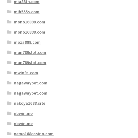
mia88th.com
mib555s.com
mono16888.com
mono16888.com
moza888.com
mun789slot.com
mun789slot.com
mwin9s.com
nagawaybet.com
nagawaybet.com
nakoya1688.site
nbwin.me
nbwin.me
nemo168casino.com