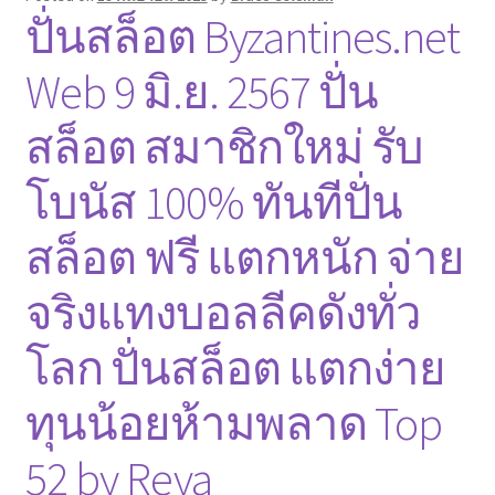
ปั่นสล็อต Byzantines.net
Web 9 มิ.ย. 2567 ปั่น
สล็อต สมาชิกใหม่ รับ
โบนัส 100% ทันทีปั่น
สล็อต ฟรี แตกหนัก จ่าย
จริงแทงบอลลีคดังทั่ว
โลก ปั่นสล็อต แตกง่าย
ทุนน้อยห้ามพลาด Top
52 by Reva