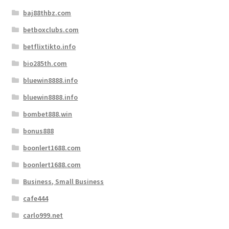
baj88thbz.com
betboxclubs.com
betflixtikto.info
bio285th.com
bluewin8888.info
bluewin8888.info
bombet888.win
bonus888
boonlert1688.com
boonlert1688.com
Business, Small Business
cafe444
carlo999.net