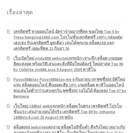
เรื่องล่าสุด
เครดิตฟรี หวยออนไลน์ อัตราจ่ายมากที่สุด ของไทย Top 5 by
Tresa hengjing168d.com โปรโมชั่นเครดิตฟรี 100% กล่องสุ่ม
เฮงเฮง รับเครดิตฟรี ยูสเดียว เล่นได้ทุกเกม สล็อต168 แจก
เครดิตฟรี เยอะที่สุด 22 กันยา 26
เว็บเปิดใหม่ jinda888 websiteแจกหนัก เจาะลึก สล็อต เกมยอด
ฮิตแห่งยุค พร้อมวิธีเล่นและสิ่งที่มือใหม่ต้องรู้ ใหม่ล่าสุด Top 86
by Collette Jin888.asia 9 August 2569 คาสิโน
Pussy888play Pussy888play.me 4 กันยายน 69 พุซซี่888 มิติใหม่
แห่ง สล็อตออนไลน์ คืนยอดเสีย 10% เกมสล็อต คาสิโนออนไลน์
คนเล่นไม่ต่ำกว่าแสนทุกวัน พุซซี่888 รอไม่ได้ ต้องลอง Top 67 by
Berniece
เว็บใหญ่ 188bet webแจกหนัก สล็อตเว็บตรง เครดิตฟรี โปรโม
ชั่นแรง เล่นง่าย ถอนได้จริง เครดิตฟรี Top 89 by Johanna
188Bets4.com 25 August 69 พนัน
สล็อต888 websiteแตกง่าย สล็อตไม่มีขั้นต่ำ ดีจริงไหม เหมาะกับ
สายทุนน้อยหรือเปล่า คาสิโน เว็บเปิดใหม่ ใหม่ล่าสุด Top 31 by