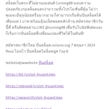
สล็อตเว็บตรง ที่ไม่ผ่านเอเย่นต์ Coming88 มอบความ
ปลอดภัย เกมสล็อตแตกง่าย รวมทั้งโปรโมชั่นที่คุ้ม ไม่ว่า
คุณจะมีทุนน้อยหรือมากมาย ก็สามารถเริ่มต้นปั่นสล็อตได้
เพียงแค่ 1 บาท พร้อมลุ้นแจ็คพอตหลักล้าน สมัครสมาชิกวัน
นี้ที่ หรือติดต่อผ่าน LINE @coming88 เพื่อรับโบนัสพิเศษและ
ก็เริ่มการปั่นสล็อตที่เปลี่ยนแปลงชีวิตได้ในทันที!
สมัครสมาชิกใหม่ ปั่นสล็อต colions.org 7 พฤษภา 2024
Reva โอนไว ปั่นสล็อตไม่ล็อคยูส Top 8
ขอขอบคุณwebsite
ปั่นสล็อต
https://bit.ly/slot-byzantines
https://rebrand.ly/slot-byzantines
https://wow.in.th/slot-byzantines
https://shorturl.asia/KQjpC