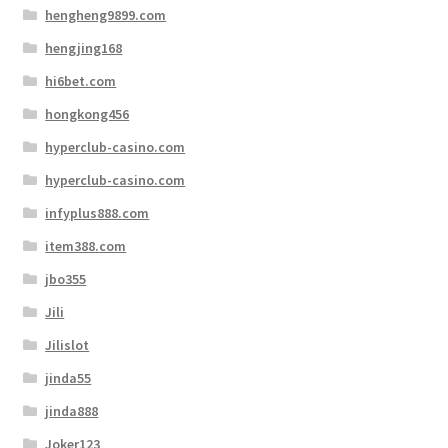
hengheng9899.com
hengjing168
hi6bet.com
hongkong456
hyperclub-casino.com
hyperclub-casino.com
infyplus888.com
item388.com
jbo355
Jili
Jilislot
jinda55
jinda888
Joker123