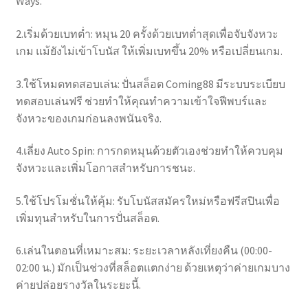
Ways.
2.เริ่มด้วยเบทต่ำ: หมุน 20 ครั้งด้วยเบทต่ำสุดเพื่อจับจังหวะ
เกม แม้ยังไม่เข้าโบนัส ให้เพิ่มเบทขึ้น 20% หรือเปลี่ยนเกม.
3.ใช้โหมดทดสอบเล่น: ปั่นสล็อต Coming88 มีระบบระเบียบ
ทดสอบเล่นฟรี ช่วยทำให้คุณทำความเข้าใจฟีพบร์และ
จังหวะของเกมก่อนลงพนันจริง.
4.เลี่ยง Auto Spin: การกดหมุนด้วยตัวเองช่วยทำให้ควบคุม
จังหวะและเพิ่มโอกาสสำหรับการชนะ.
5.ใช้โปรโมชั่นให้คุ้ม: รับโบนัสสมัครใหม่หรือฟรีสปินเพื่อ
เพิ่มทุนสำหรับในการปั่นสล็อต.
6.เล่นในตอนที่เหมาะสม: ระยะเวลาหลังเที่ยงคืน (00:00-
02:00 น.) มักเป็นช่วงที่สล็อตแตกง่าย ด้วยเหตุว่าค่ายเกมบาง
ค่ายปล่อยรางวัลในระยะนี้.