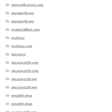
nemo168casino.com
nextgen99.win
nextgen99.win
niseko168bet.com
no1huay
no1huay.com
okcasino
okcasino159.com
okcasino159.com
okcasino159.net
okcasino159.net
omg369.shop
omg369.shop