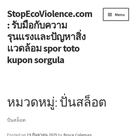
StopEcoViolence.com
Skip
Skip
Menu
to
to
: รับมือกับความ
navigation
content
รุนแรงและปัญหาสิ่ง
แวดล้อม spor toto
kupon sorgula
หน้าแรก
Blog
หมวดหมู่:
ปั่นสล็อต
Contact
ปั่นสล็อต
Welcome to the family!
Posted on
19 กันยายน 2025
by
Bruce Coleman