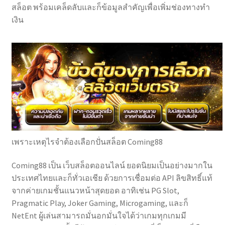
สล็อต พร้อมเคล็ดลับและก็ข้อมูลสำคัญเพื่อเพิ่มช่องทางทำ
เงิน
เพราะเหตุไรจำต้องเลือกปั่นสล็อต Coming88
Coming88 เป็น เว็บสล็อตออนไลน์ ยอดนิยมเป็นอย่างมากใน
ประเทศไทยและก็ทั่วเอเชีย ด้วยการเชื่อมต่อ API ลิขสิทธิ์แท้
จากค่ายเกมชั้นแนวหน้าสุดยอด อาทิเช่น PG Slot,
Pragmatic Play, Joker Gaming, Microgaming, และก็
NetEnt ผู้เล่นสามารถมั่นอกมั่นใจได้ว่าเกมทุกเกมมี