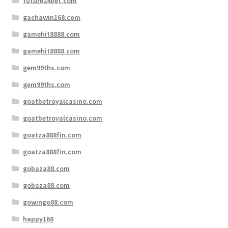
future24bet.com
gachawin168.com
gamehit8888.com
gamehit8888.com
gem99ths.com
gem99ths.com
goatbetroyalcasino.com
goatbetroyalcasino.com
goatza888fin.com
goatza888fin.com
gobaza88.com
gobaza88.com
gowingo88.com
happy168