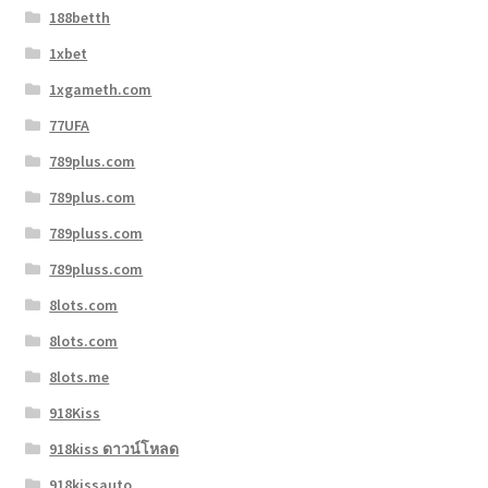
188betth
1xbet
1xgameth.com
77UFA
789plus.com
789plus.com
789pluss.com
789pluss.com
8lots.com
8lots.com
8lots.me
918Kiss
918kiss ดาวน์โหลด
918kissauto