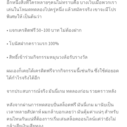
อีกหนึ่งสิ่งที่ใครหลายๆคนไม่ทราบคือ บางเว็บเมื่อพวกเรา
เล่นในโหมดทดลองไปครู่หนึ่ง แล้วสมัครจริง เขาจะมีโปร
พิเศษให้ เป็นต้นว่า
• แจกเครดิตฟรี 50–100 บาท ไม่ต้องฝาก
• โบนัสฝากคราวแรก 100%
• สิทธิ์เข้าร่วมกิจกรรมหมุนวงล้อรับรางวัล
ผมเองก็เคยได้เครดิตฟรีจากกิจกรรมนี้เช่นกัน ซึ่งใช้ต่อยอด
ได้กำไรจริงได้อีก
จากประสบการณ์จริง มันนี่เกม ทดลองก่อน รวยคราวหลัง
หลังจากผ่านการทดสอบปั่นสล็อตฟรี มันนี่เกม มานับเป็น
เวลาหลายสัปดาห์ ผมกล้าบอกเลยว่า มันคุ้มค่าแน่ๆ สำหรับ
คนไหนกันแน่ที่ต้องการเริ่มเล่นสล็อตออนไลน์แต่ว่ายังไม่
กล้าเสียเงินเสียทอง