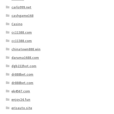
carlo999.net
cashgame168
Casino
cc11388.com
cc11388.com
chinatown888.win
daruma1688.com
dgb222hot.com
dr888bet.com
dr888bet.com
ek4567.com
enjoy24.fun
erisauto.site