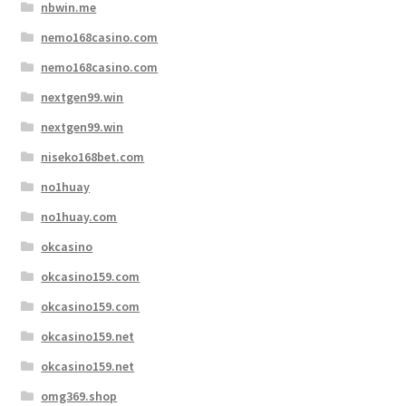
nbwin.me
nemo168casino.com
nemo168casino.com
nextgen99.win
nextgen99.win
niseko168bet.com
no1huay
no1huay.com
okcasino
okcasino159.com
okcasino159.com
okcasino159.net
okcasino159.net
omg369.shop