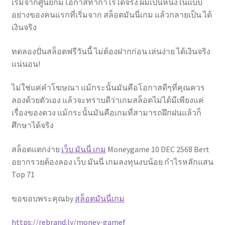
เริ่มจากศูนย์ก็มีโอกาสทำกำไรได้จริง ผมเป็นหนึ่งในแบบ
อย่างของคนแรกที่เริ่มจาก สล็อตมันนี่เกม แล้วกลายเป็น ได้
เงินจริง
ทดลองปั่นสล็อตฟรีวันนี้ ไม่ต้องฝากก่อน เล่นง่าย ได้เงินจริง
แน่นอน!
ไม่ใช่แค่คำโฆษณา แม้กระนั้นมันคือโอกาสดีๆที่คุณควร
ลองด้วยตัวเอง แล้วจะทราบดีว่าเกมสล็อตไม่ได้มีเพียงแค่
เรื่องของดวง แม้กระนั้นมันคือเกมที่สามารถฝึกฝนแล้วก็
ศึกษาได้จริง
สล็อตแตกง่าย
เว็บ มันนี่ เกม
Moneygame 10 DEC 2568 Bert
อยากรวยต้องลอง เว็บ มันนี่ เกมลงทุนงบน้อย กำไรหลักแสน
Top 71
ขอขอบพระคุณby
สล็อตมันนี่เกม
https://rebrand.ly/money-gamef