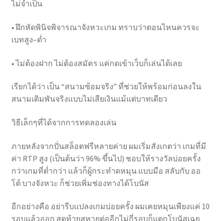
ไม่จำเป็น
• ฝึกหัดพินิจพิจารณาจังหวะเกม ทราบว่าตอนไหนควรจะ
เบทสูง–ต่ำ
• ไม่ต้องฝาก ไม่ต้องสมัคร แค่กดเข้าเว็บก็เล่นได้เลย
เรียกได้ว่า เป็น “สนามซ้อมจริง” ที่ช่วยให้พร้อมก่อนลงใน
สนามเดิมพันจริงแบบไม่เสียเงินแม้แต่บาทเดียว
วิธีเล็กๆที่ได้จากการทดลองเล่น
ภายหลังจากปั่นสล็อตฟรีหลายค่าย ผมเริ่มสังเกตว่า เกมที่มี
ค่า RTP สูง (เป็นต้นว่า 96% ขึ้นไป) ชอบให้รางวัลบ่อยครั้ง
กว่าเกมที่ต่ำกว่า แล้วก็ผู้กระทำดหมุน แบบมือ สลับกับ ออ
โต้ บางจังหวะ ก็ช่วยเพิ่มช่องทางได้โบนัส
อีกอย่างคือ อย่ารีบแปลงเกมบ่อยครั้ง ผมเคยหมุนเพียงแค่ 10
รอบแล้วออก สุดท้ายสหายต่ออีกไม่กี่รอบก็แตกโบนัสเฉย