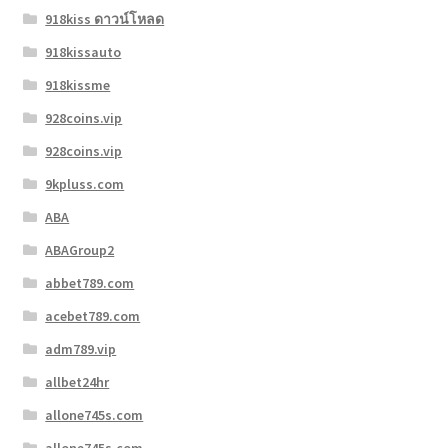
918kiss ดาวน์โหลด
918kissauto
918kissme
928coins.vip
928coins.vip
9kpluss.com
ABA
ABAGroup2
abbet789.com
acebet789.com
adm789.vip
allbet24hr
allone745s.com
allone745s.com