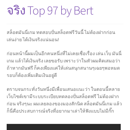
จริง Top 97 by Bert
สล็อตมันนี่เกม ทดสอบปั่นสล็อตฟรีวันนี้ ไม่ต้องฝากก่อน
เล่นง่าย ได้เงินจริงแน่นอน!
ก่อนหน้านี้ผมเป็นอีกคนหนึ่งที่ไม่เคยเชื่อเรื่อง เล่น เว็บ มันนี่
เกม แล้วได้เงินจริง เลยขอรับ เพราะว่าในหัวผมคิดเสมอว่า
ถ้าหากมันฟรี ก็คงเพียงแค่ให้เล่นสนุกสนานๆเฉยๆพอหมด
รอบก็ต้องเพิ่มเติมเงินอยู่ดี
ตราบจนกระทั่งวันหนึ่งมีเพื่อนเสนอแนะว่า ในตอนนี้หลาย
เว็บไซต์เขามีระบบระเบียบทดลองปั่นสล็อตฟรี ไม่ต้องฝาก
ก่อน จริงๆนะ ผมเลยลองของมองสักนิด สล็อตมันนี่เกม แล้ว
ก็นี่คือประสบการณ์จริงที่อยากมาเล่าให้ฟังแบบไม่มีกั๊ก