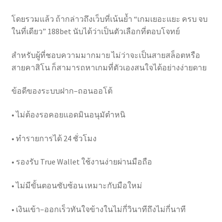
โดยรวมแล้ว ถ้ากล่าวถึงเว็บที่เน้นย้ำ “เกมเยอะแยะ ครบ จบ
ในที่เดียว” 188bet นับได้ว่าเป็นตัวเลือกที่ตอบโจทย์
สำหรับผู้ที่ชอบความมากมาย ไม่ว่าจะเป็นสายสล็อตหรือ
สายคาสิโน ก็สามารถหาเกมที่ตัวเองสนใจได้อย่างง่ายดาย
ข้อดีของระบบฝาก–ถอนออโต้
• ไม่ต้องรอคอยแอดมินอนุมัตำหนิ
• ทำรายการได้ 24 ชั่วโมง
• รองรับ True Wallet ใช้งานง่ายผ่านมือถือ
• ไม่มีขั้นตอนซับซ้อน เหมาะกับมือใหม่
• เงินเข้า–ออกเร็วทันใจข้างในไม่กี่วินาทีถึงไม่กี่นาที