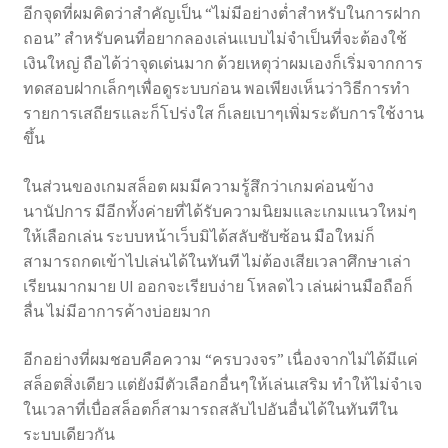
อีกจุดที่ผมคิดว่าสำคัญเป็น “ไม่มีอย่างต่ำสำหรับในการฝาก
ถอน” สำหรับคนที่อยากลองเล่นแบบไม่จำเป็นที่จะต้องใช้
เงินใหญ่ ถือได้ว่าจุดเด่นมาก ด้วยเหตุว่าผมเองก็เริ่มจากการ
ทดสอบฝากเล็กๆเพื่อดูระบบก่อน พอเพียงเห็นว่าวิธีการทำ
รายการเสถียรและก็โปร่งใส ก็เลยเบาๆเพิ่มระดับการใช้งาน
ขึ้น
ในส่วนของเกมสล็อต ผมมีความรู้สึกว่าเกมค่อนข้าง
นานัปการ มีอีกทั้งค่ายที่ได้รับความนิยมและเกมแนวใหม่ๆ
ให้เลือกเล่น ระบบหน้าเว็บมิได้สลับซับซ้อน มือใหม่ก็
สามารถกดเข้าไปเล่นได้ในทันที ไม่ต้องเสียเวลาศึกษาเล่า
เรียนมากมาย UI ออกจะเรียบง่าย โหลดไว เล่นผ่านมือถือก็
ลื่น ไม่มีอาการค้างบ่อยมาก
อีกอย่างที่ผมชอบคือความ “ครบวงจร” เนื่องจากไม่ได้มีแค่
สล็อตสิ่งเดียว แต่ยังมีตัวเลือกอื่นๆให้เล่นเสริม ทำให้ไม่จำเจ
ในเวลาที่เบื่อสล็อตก็สามารถสลับไปอันอื่นได้ในทันทีใน
ระบบเดียวกัน