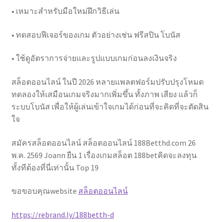
• เหมาะสำหรับมือใหม่ฝึกวิธีเล่น
• ทดสอบฟีเจอร์ของเกม ตัวอย่างเช่น ฟรีสปิน โบนัส
• ใช้ดูอัตราการจ่ายและรูปแบบเกมก่อนลงเงินจริง
สล็อตออนไลน์ ในปี 2026 หลายแพลตฟอร์มปรับปรุงโหมด
ทดลองให้เสมือนเกมจริงมากเพิ่มขึ้น ทั้งภาพ เสียง แล้วก็
ระบบโบนัส เพื่อให้ผู้เล่นเข้าใจเกมได้ก่อนที่จะคิดที่จะตัดสิน
ใจ
สมัครสล็อตออนไลน์ สล็อตออนไลน์ 188Betthd.com 26
พ.ค. 2569 Joann ยืน 1 เรื่องเกมสล็อต 188betคิดจะลงทุน
ทั้งทีต้องที่นี่เท่านั้น Top 19
ขอขอบคุณwebsite
สล็อตออนไลน์
https://rebrand.ly/188betth-d