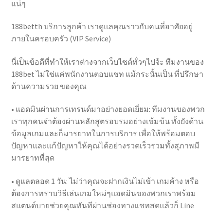
แน่ๆ
188betth บริการลูกค้า เราดูแลคุณราวกับคนที่อาศัยอยู่
ภายในครอบครัว (VIP Service)
นี่เป็นข้อดีที่ทำให้เราต่างจากเว็บไซต์ทั่วๆไปจ้ะ ทีมงานของ
188bet ไม่ใช่แค่พนักงานตอบแชท แม้กระนั้นเป็น ที่ปรึกษา
ด้านความรวย ของคุณ
• แอดมินผ่านการเทรนด์มาอย่างยอดเยี่ยม: ทีมงานของพวก
เราทุกคนจำต้องผ่านหลักสูตรอบรมอย่างเข้มข้น ทั้งยังด้าน
ข้อมูลเกมและก็มารยาทในการบริการ เพื่อให้พร้อมตอบ
ปัญหาและแก้ปัญหาให้คุณได้อย่างรวดเร็วรวมทั้งสุภาพมี
มารยาทที่สุด
• ดูแลตลอด 1 วัน: ไม่ว่าคุณจะฝากเงินไม่เข้า เกมค้าง หรือ
ต้องการทราบวิธีเล่นเกมใหม่ๆแอดมินของพวกเราพร้อม
สแตนด์บายช่วยคุณทันทีผ่านช่องทางแชทสดแล้วก็ Line