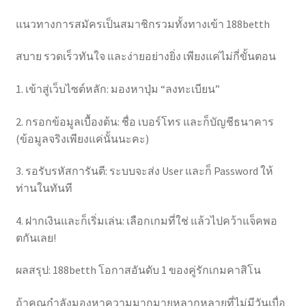
แนวทางการสมัครเป็นสมาชิกรวมทั้งทางเข้า 188betth
สบาย รวดเร็วทันใจ และง่ายอย่างยิ่ง เพียงแค่ไม่กี่ขั้นตอน
1. เข้าสู่เว็บไซต์หลัก: มองหาปุ่ม “ลงทะเบียน”
2. กรอกข้อมูลเบื้องต้น: ชื่อ เบอร์โทร และก็บัญชีธนาคาร
(ข้อมูลจริงเพียงแค่นั้นนะคะ)
3. รอรับรหัสการันตี: ระบบจะส่ง User และก็ Password ให้
ท่านในทันที
4. ฝากเงินและก็เริ่มเล่น: เลือกเกมที่ใช่ แล้วไปคว้าแจ็คพอ
ตกันเลย!
ผลสรุป: 188betth โอกาสอันดับ 1 ของคู่รักเกมคาสิโน
ถ้าคุณกำลังมองหาความมากมายหลากหลายที่ไม่มีวันเบื่อ