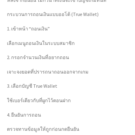
กระบวนการถอนเงินแบบออโต้ (True Wallet)
1. เข้าหน้า “ถอนเงิน”
เลือกเมนูถอนเงินในระบบสมาชิก
2. กรอกจำนวนเงินที่อยากถอน
เจาะจงยอดที่ปรารถนาถอนออกจากเกม
3. เลือกบัญชี True Wallet
ใช้เบอร์เดียวกับที่ผูกไว้ตอนฝาก
4. ยืนยันการถอน
ตรวจทานข้อมูลให้ถูกก่อนกดยืนยัน