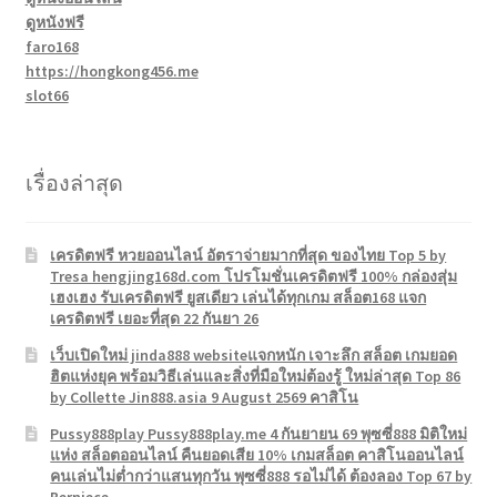
ดูหนังฟรี
faro168
https://hongkong456.me
slot66
เรื่องล่าสุด
เครดิตฟรี หวยออนไลน์ อัตราจ่ายมากที่สุด ของไทย Top 5 by
Tresa hengjing168d.com โปรโมชั่นเครดิตฟรี 100% กล่องสุ่ม
เฮงเฮง รับเครดิตฟรี ยูสเดียว เล่นได้ทุกเกม สล็อต168 แจก
เครดิตฟรี เยอะที่สุด 22 กันยา 26
เว็บเปิดใหม่ jinda888 websiteแจกหนัก เจาะลึก สล็อต เกมยอด
ฮิตแห่งยุค พร้อมวิธีเล่นและสิ่งที่มือใหม่ต้องรู้ ใหม่ล่าสุด Top 86
by Collette Jin888.asia 9 August 2569 คาสิโน
Pussy888play Pussy888play.me 4 กันยายน 69 พุซซี่888 มิติใหม่
แห่ง สล็อตออนไลน์ คืนยอดเสีย 10% เกมสล็อต คาสิโนออนไลน์
คนเล่นไม่ต่ำกว่าแสนทุกวัน พุซซี่888 รอไม่ได้ ต้องลอง Top 67 by