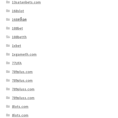
13satanbets.com
168slot
168สล็อต
188bet
188betth
1xbet
1xgameth.com
77UFA
789plus.com
789plus.com
789pluss.com
789pluss.com
8lots.com
8lots.com