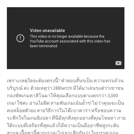
เพราะเหตุใดจะต้องตรงนี้? คำตอบสั้นๆเป็น ความครบถ้วน
บริบูรณ์ ค่ะ ด้วยเหตุว่า 188betth มิได้มาเล่นๆแต่ว่าเขาขน
กองทัพเกมคาสิโนมาให้คุณเลือกแบบตาแตกกว่า 3,000
เกม! ใช่ค่ะ อ่านไม่ผิด สามพันเกมเน้นย้ำๆ! ไม่ว่าคุณจะเป็น
คอสล็อตตัวยง สายวิธีการในโต๊ะบาคาร่า หรือชอบความ
ระทึกใจในเกมยิงปลา ที่นี่มีทุกสิ่งทุกอย่างที่คุณโหยหา ภาย
ใต้ระบบที่เสถียรที่สุดแล้วก็มีความเป็นมืออาชีพสูงระดับ
สากล เนื้อหานี้พวกเราจะไปเจาะลึกกันว่า ในบรรดาเกม