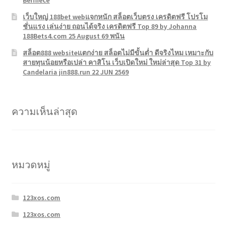
Berniece
เว็บใหญ่ 188bet webแจกหนัก สล็อตเว็บตรง เครดิตฟรี โปรโม
ชั่นแรง เล่นง่าย ถอนได้จริง เครดิตฟรี Top 89 by Johanna
188Bets4.com 25 August 69 พนัน
สล็อต888 websiteแตกง่าย สล็อตไม่มีขั้นต่ำ ดีจริงไหม เหมาะกับ
สายทุนน้อยหรือเปล่า คาสิโน เว็บเปิดใหม่ ใหม่ล่าสุด Top 31 by
Candelaria jin888.run 22 JUN 2569
ความเห็นล่าสุด
หมวดหมู่
123xos.com
123xos.com