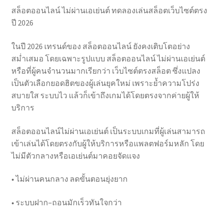
สล็อตออนไลน์ ไม่ผ่านเอเย่นต์ ทดลองเล่นสล็อตเว็บไซต์ตรง
ปี 2026
ในปี 2026 เทรนด์ของ สล็อตออนไลน์ ยังคงเติบโตอย่าง
สม่ำเสมอ โดยเฉพาะรูปแบบ สล็อตออนไลน์ ไม่ผ่านเอเย่นต์
หรือที่ผู้คนจำนวนมากเรียกว่า เว็บไซต์ตรงสล็อต ซึ่งแปลง
เป็นตัวเลือกยอดฮิตของผู้เล่นยุคใหม่ เพราะย้ำความโปร่ง
สบายใส ระบบไว แล้วก็เข้าถึงเกมได้โดยตรงจากค่ายผู้ให้
บริการ
สล็อตออนไลน์ไม่ผ่านเอเย่นต์ เป็นระบบเกมที่ผู้เล่นสามารถ
เข้าเล่นได้โดยตรงกับผู้ให้บริการหรือแพลตฟอร์มหลัก โดย
ไม่มีตัวกลางหรือเอเย่นต์มาคอยจัดแจง
• ไม่ผ่านคนกลาง ลดขั้นตอนยุ่งยาก
• ระบบฝาก–ถอนมักเร็วทันใจกว่า