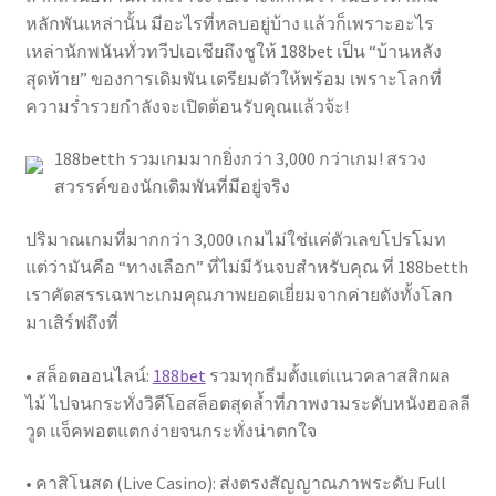
หลักพันเหล่านั้น มีอะไรที่หลบอยู่บ้าง แล้วก็เพราะอะไร
เหล่านักพนันทั่วทวีปเอเชียถึงชูให้ 188bet เป็น “บ้านหลัง
สุดท้าย” ของการเดิมพัน เตรียมตัวให้พร้อม เพราะโลกที่
ความร่ำรวยกำลังจะเปิดต้อนรับคุณแล้วจ้ะ!
188betth รวมเกมมากยิ่งกว่า 3,000 กว่าเกม! สรวง
สวรรค์ของนักเดิมพันที่มีอยู่จริง
ปริมาณเกมที่มากกว่า 3,000 เกมไม่ใช่แค่ตัวเลขโปรโมท
แต่ว่ามันคือ “ทางเลือก” ที่ไม่มีวันจบสำหรับคุณ ที่ 188betth
เราคัดสรรเฉพาะเกมคุณภาพยอดเยี่ยมจากค่ายดังทั้งโลก
มาเสิร์ฟถึงที่
• สล็อตออนไลน์:
188bet
รวมทุกธีมตั้งแต่แนวคลาสสิกผล
ไม้ ไปจนกระทั่งวิดีโอสล็อตสุดล้ำที่ภาพงามระดับหนังฮอลลี
วูด แจ็คพอตแตกง่ายจนกระทั่งน่าตกใจ
• คาสิโนสด (Live Casino): ส่งตรงสัญญาณภาพระดับ Full