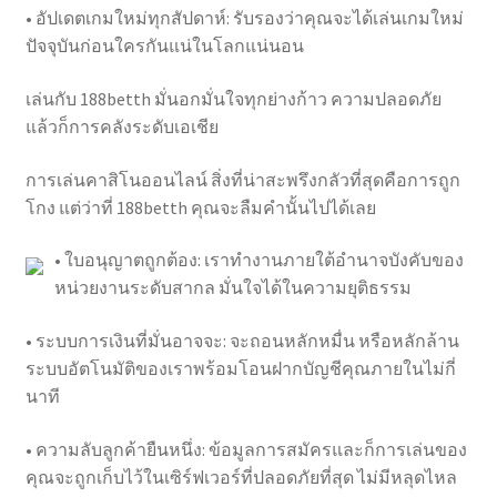
• อัปเดตเกมใหม่ทุกสัปดาห์: รับรองว่าคุณจะได้เล่นเกมใหม่
ปัจจุบันก่อนใครกันแน่ในโลกแน่นอน
เล่นกับ 188betth มั่นอกมั่นใจทุกย่างก้าว ความปลอดภัย
แล้วก็การคลังระดับเอเชีย
การเล่นคาสิโนออนไลน์ สิ่งที่น่าสะพรึงกลัวที่สุดคือการถูก
โกง แต่ว่าที่ 188betth คุณจะลืมคำนั้นไปได้เลย
• ใบอนุญาตถูกต้อง: เราทำงานภายใต้อำนาจบังคับของ
หน่วยงานระดับสากล มั่นใจได้ในความยุติธรรม
• ระบบการเงินที่มั่นอาจจะ: จะถอนหลักหมื่น หรือหลักล้าน
ระบบอัตโนมัติของเราพร้อมโอนฝากบัญชีคุณภายในไม่กี่
นาที
• ความลับลูกค้ายืนหนึ่ง: ข้อมูลการสมัครและก็การเล่นของ
คุณจะถูกเก็บไว้ในเซิร์ฟเวอร์ที่ปลอดภัยที่สุด ไม่มีหลุดไหล