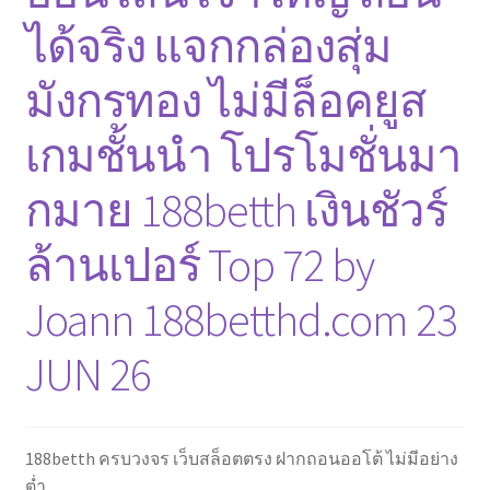
ได้จริง แจกกล่องสุ่ม
มังกรทอง ไม่มีล็อคยูส
เกมชั้นนำ โปรโมชั่นมา
กมาย 188betth เงินชัวร์
ล้านเปอร์ Top 72 by
Joann 188betthd.com 23
JUN 26
188betth ครบวงจร เว็บสล็อตตรง ฝากถอนออโต้ ไม่มีอย่าง
ต่ำ