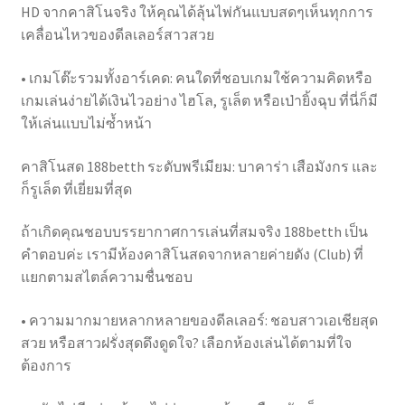
HD จากคาสิโนจริง ให้คุณได้ลุ้นไพ่กันแบบสดๆเห็นทุกการ
เคลื่อนไหวของดีลเลอร์สาวสวย
• เกมโต๊ะรวมทั้งอาร์เคด: คนใดที่ชอบเกมใช้ความคิดหรือ
เกมเล่นง่ายได้เงินไวอย่าง ไฮโล, รูเล็ต หรือเป่ายิ้งฉุบ ที่นี่ก็มี
ให้เล่นแบบไม่ซ้ำหน้า
คาสิโนสด 188betth ระดับพรีเมียม: บาคาร่า เสือมังกร และ
ก็รูเล็ต ที่เยี่ยมที่สุด
ถ้าเกิดคุณชอบบรรยากาศการเล่นที่สมจริง 188betth เป็น
คำตอบค่ะ เรามีห้องคาสิโนสดจากหลายค่ายดัง (Club) ที่
แยกตามสไตล์ความชื่นชอบ
• ความมากมายหลากหลายของดีลเลอร์: ชอบสาวเอเชียสุด
สวย หรือสาวฝรั่งสุดดึงดูดใจ? เลือกห้องเล่นได้ตามที่ใจ
ต้องการ