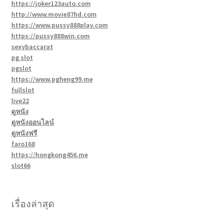
https://joker123auto.com
http://www.movie87hd.com
https://www.pussy888play.com
https://pussy888win.com
sexybaccarat
pg slot
pgslot
https://www.pgheng99.me
fullslot
live22
ดูหนัง
ดูหนังออนไลน์
ดูหนังฟรี
faro168
https://hongkong456.me
slot66
เรื่องล่าสุด