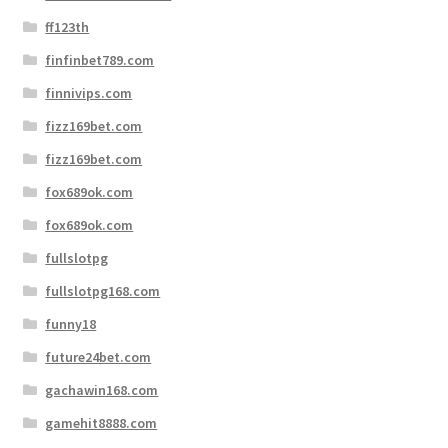
ff123th
finfinbet789.com
finnivips.com
fizz169bet.com
fizz169bet.com
fox689ok.com
fox689ok.com
fullslotpg
fullslotpg168.com
funny18
future24bet.com
gachawin168.com
gamehit8888.com