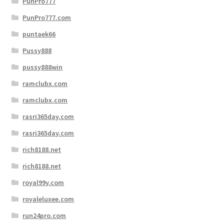
PunPro777
PunPro777.com
puntaek66
Pussy888
pussy888win
ramclubx.com
ramclubx.com
rasri365day.com
rasri365day.com
rich8188.net
rich8188.net
royal99y.com
royaleluxee.com
run24pro.com