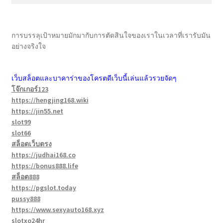
สำหรับ:
การบรรลุเป้าหมายมักมากับการตัดสินใจของเราในเวลาที่เรารับมัน
อย่างจริงใจ
เว็บสล็อตและบาคาร่าของโครตดีเว็บนี้เล่นแล้วรวยจัดๆ
โจ๊กเกอร์123
https://hengjing168.wiki
https://jin55.net
slot99
slot66
สล็อตเว็บตรง
https://judhai168.co
https://bonus888.life
สล็อต888
https://pgslot.today
pussy888
https://www.sexyauto168.xyz
slotxo24hr