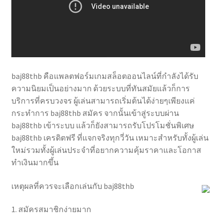
baj88thb คือแพลตฟอร์มเกมสล็อตออนไลน์ที่กำลังได้รับ
ความนิยมเป็นอย่างมาก ด้วยระบบที่ทันสมัยแล้วก็การ
บริการที่ครบวงจร ผู้เล่นสามารถเริ่มต้นได้ง่ายๆเพียงแค่
กระทำการ baj88thb สมัคร จากนั้นเข้าสู่ระบบผ่าน
baj88thb เข้าระบบ แล้วก็ยังสามารถรับโปรโมชั่นพิเศษ
baj88thb เครดิตฟรี ที่แจกจริงทุกวี่วัน เหมาะสำหรับทั้งผู้เล่น
ใหม่รวมทั้งผู้เล่นประจำที่อยากความคุ้มราคาและโอกาส
ทำเงินมากขึ้น
เหตุผลที่ควรจะเลือกเล่นกับ baj88thb
1. สมัครสมาชิกง่ายมาก