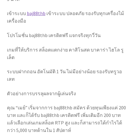
เข้าระบบ
baj88thb
เข้าระบบ ปลอดภัย รองรับทุกเครื่องไม้
เครื่องมือ
โปรโมชั่น baj88thb เครดิตฟรี แจกจริงทุกวี่วัน
เกมที่ให้บริการ สล็อตแตกง่าย คาสิโนสด บาคาร่า ไฮโล รู
เล็ต
ระบบฝากถอน อัตโนมัติ 1 วัน ไม่มีอย่างน้อย รองรับทรูวอ
เลท
ตัวอย่างการบรรลุผลจากผู้เล่นจริง
คุณ “เมย์” เริ่มจากการ baj88thb สมัคร ด้วยทุนเพียงแค่ 200
บาท และก็ได้รับ baj88thb เครดิตฟรี เพิ่มเติมอีก 200 บาท
แล้วเลือกเล่นเกมสล็อต RTP สูง และก็สามารถได้กำไรได้
กว่า 5,000 บาทด้านใน 1 สัปดาห์