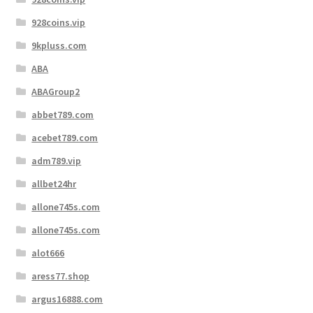
928coins.vip
9kpluss.com
ABA
ABAGroup2
abbet789.com
acebet789.com
adm789.vip
allbet24hr
allone745s.com
allone745s.com
alot666
aress77.shop
argus16888.com