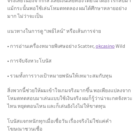
จริงเลย เนื่องจากกลัวเสียเงินเสียทองโดยไม่ได้อะไรกลับมา
แม้กระนั้นพอใช้เล่นโหมดทดลอง ผมได้ศึกษาหลายอย่าง
มาก ไม่ว่าจะเป็น
แนวทางในการดู “เพย์ไลน์” หรือเส้นการจ่าย
• การอ่านเครื่องหมายพิเศษอย่าง Scatter,
okcasino
Wild
• การจับจังหวะโบนัส
• รวมทั้งการวางเป้าหมายพนันให้เหมาะสมกับทุน
สิ่งพวกนี้ช่วยให้ผมเข้าใจเกมจริงมากขึ้น พอเพียงแปลงจาก
โหมดทดสอบมาเล่นแบบใช้เงินจริง ผมก็รู้ว่าน่าจะกดจังหวะ
ไหน หยุดตอนไหน และก็เล่นยังไงไม่ให้ขาดทุน
โบนัสแจกหนักทุกเมื่อเชื่อวัน เรื่องจริงไม่ใช่แค่คำ
โฆษณาชวนเชื่อ