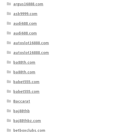
argus16888.com
asb9999.com
audi688.com
audi688.com
autoslot16888.com
autoslot16888.com
ba88th.com
ba88th.com
babet555.com
babet555.com
Baccarat
baj88thb
baj88thbz.com
betboxclubs.com