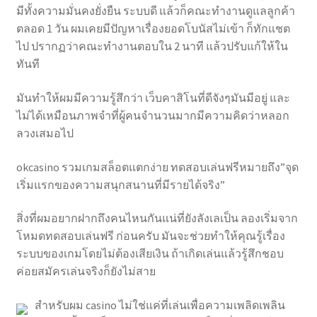
มีทั้งความมั่นคงยั่งยืน ระบบดี แล้วก็คณะทำงานดูแลลูกค้า
ตลอด 1 วัน ผมเคยมีปัญหาเรื่องยอดโบนัสไม่เข้า ก็ทักแชต
ไป ปรากฏว่าคณะทำงานตอบใน 2 นาที แล้วปรับแก้ให้ใน
ทันที
มันทำให้ผมมีความรู้สึกว่า เว็บคาสิโนที่ดีจังๆมันมีอยู่ และ
ไม่ได้เหมือนภาพจำที่ผู้คนจำนวนมากมีความคิดว่าหลอก
ลวงเสมอไป
okcasino รวมเกมสล็อตแตกง่าย ทดสอบเล่นฟรีหมายถึง”จุด
เริ่มแรกของความสนุกสนานที่มีรายได้จริง”
สิ่งที่ผมอยากฝากถึงคนไหนกันแน่ที่ยังลังเลเป็น ลองเริ่มจาก
โหมดทดสอบเล่นฟรี ก่อนครับ มันจะช่วยทำให้คุณรู้เรื่อง
ระบบของเกมโดยไม่ต้องเสียเงิน ถ้าเกิดเล่นแล้วรู้สึกชอบ
ค่อยสมัครเล่นจริงก็ยังไม่สาย
สำหรับผม casino ไม่ใช่แค่ที่เล่นเพื่อความเพลิดเพลิน