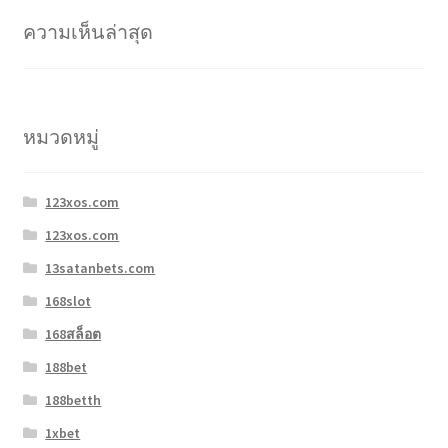
ความเห็นล่าสุด
หมวดหมู่
123xos.com
123xos.com
13satanbets.com
168slot
168สล็อต
188bet
188betth
1xbet