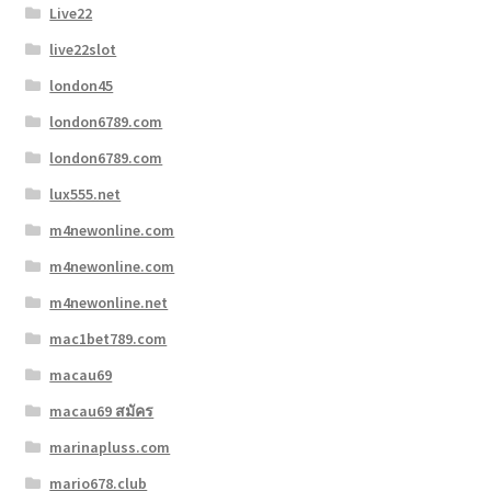
Live22
live22slot
london45
london6789.com
london6789.com
lux555.net
m4newonline.com
m4newonline.com
m4newonline.net
mac1bet789.com
macau69
macau69 สมัคร
marinapluss.com
mario678.club