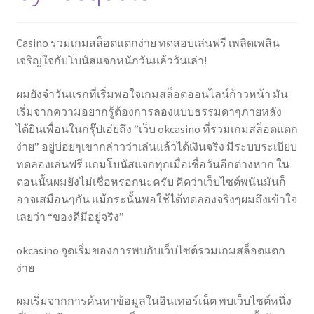
Casino รวมเกมสล็อตแตกง่าย ทดสอบเล่นฟรี เพลิดเพลิน
เจริญใจกับโบนัสแจกหนักวันแล้ววันเล่า!
ผมยังจำวันแรกที่เริ่มพอใจเกมสล็อตออนไลน์ก้าวหน้า มัน
เริ่มจากความอยากรู้ต้องการลองแบบธรรมดาๆภายหลัง
ได้ยินเพื่อนในกรุ๊ปเอ๋ยถึง “เว็บ okcasino ที่รวมเกมสล็อตแตก
ง่าย” อยู่บ่อยๆเขากล่าวว่าเล่นแล้วได้เงินจริง มีระบบระเบียบ
ทดลองเล่นฟรี แถมโบนัสแจกทุกเมื่อเชื่อวันอีกต่างหาก ใน
ตอนนั้นผมยังไม่เชื่อหรอกนะครับ คิดว่าเว็บไซต์พนันมันก็
อาจเสมือนๆกัน แม้กระนั้นพอใช้ได้ทดลองจริงๆผมถึงเข้าใจ
เลยว่า “ของดีมีอยู่จริง”
okcasino จุดเริ่มของการพบกับเว็บไซต์รวมเกมสล็อตแตก
ง่าย
ผมเริ่มจากการค้นหาข้อมูลในอินเทอร์เน็ต พบเว็บไซต์หนึ่ง