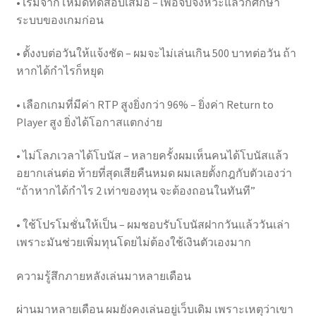
• เริ่มจากโหมดทดสอบเสมอ – เพื่อจับจังหวะแล้วก็ศึกษา
ระบบของเกมก่อน
• ตั้งงบต่อวันให้แจ้งชัด – ผมจะไม่เล่นเกิน 500 บาทต่อวัน ถ้า
หากได้กำไรก็หยุด
• เลือกเกมที่มีค่า RTP สูงยิ่งกว่า 96% – ยิ่งค่า Return to
Player สูง ยิ่งได้โอกาสแตกง่าย
• ไม่โลภเวลาได้โบนัส – หลายครั้งผมเห็นคนได้โบนัสแล้ว
อยากเล่นต่อ ท้ายที่สุดเสียคืนหมด ผมเลยตั้งกฎกับตัวเองว่า
“ถ้าหากได้กำไร 2 เท่าของทุน จะต้องถอนในทันที”
• ใช้โปรโมชั่นให้เป็น – ผมชอบรับโบนัสฝากวันแล้ววันเล่า
เพราะมันช่วยเพิ่มทุนโดยไม่ต้องใช้เงินตัวเองมาก
ความรู้สึกภายหลังเล่นมาหลายเดือน
ผ่านมาหลายเดือน ผมยังคงเล่นอยู่เว็บเดิม เพราะเหตุว่าเขา