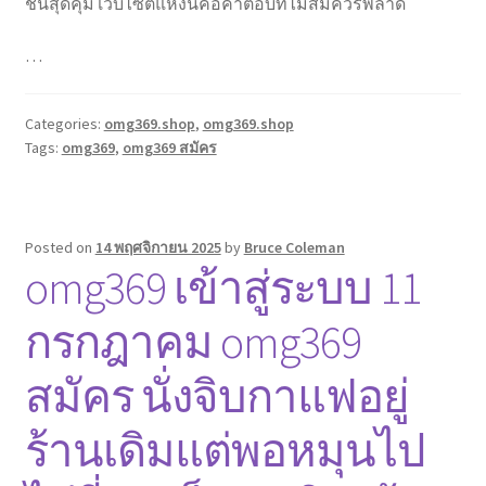
ชั่นสุดคุ้ม เว็บไซต์แห่งนี้คือคำตอบที่ไม่สมควรพลาด
…
Categories:
omg369.shop
,
omg369.shop
Tags:
omg369
,
omg369 สมัคร
Posted on
14 พฤศจิกายน 2025
by
Bruce Coleman
omg369 เข้าสู่ระบบ 11
กรกฎาคม omg369
สมัคร นั่งจิบกาแฟอยู่
ร้านเดิมแต่พอหมุนไป