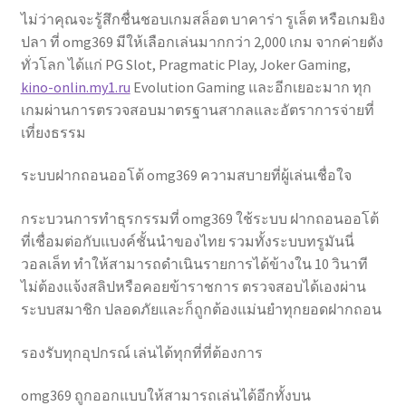
ไม่ว่าคุณจะรู้สึกชื่นชอบเกมสล็อต บาคาร่า รูเล็ต หรือเกมยิง
ปลา ที่ omg369 มีให้เลือกเล่นมากกว่า 2,000 เกม จากค่ายดัง
ทั่วโลก ได้แก่ PG Slot, Pragmatic Play, Joker Gaming,
kino-onlin.my1.ru
Evolution Gaming และอีกเยอะมาก ทุก
เกมผ่านการตรวจสอบมาตรฐานสากลและอัตราการจ่ายที่
เที่ยงธรรม
ระบบฝากถอนออโต้ omg369 ความสบายที่ผู้เล่นเชื่อใจ
กระบวนการทำธุรกรรมที่ omg369 ใช้ระบบ ฝากถอนออโต้
ที่เชื่อมต่อกับแบงค์ชั้นนำของไทย รวมทั้งระบบทรูมันนี่
วอลเล็ท ทำให้สามารถดำเนินรายการได้ข้างใน 10 วินาที
ไม่ต้องแจ้งสลิปหรือคอยข้าราชการ ตรวจสอบได้เองผ่าน
ระบบสมาชิก ปลอดภัยและก็ถูกต้องแม่นยำทุกยอดฝากถอน
รองรับทุกอุปกรณ์ เล่นได้ทุกที่ที่ต้องการ
omg369 ถูกออกแบบให้สามารถเล่นได้อีกทั้งบน