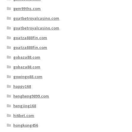
gem99ths.com
goatbetroyalcasino.com
goatbetroyalcasino.com
goatza888fin.com
goatza888fin.com
gobaza88.com
gobaza88.com
gowingo88.com
happy168
hengheng9899.com
hengjing168
hi6bet.com
hongkong456