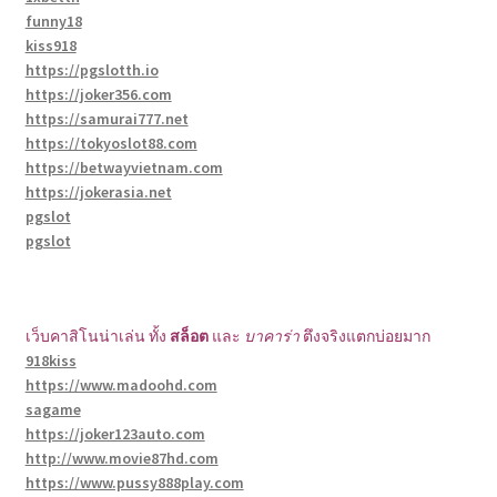
funny18
kiss918
https://pgslotth.io
https://joker356.com
https://samurai777.net
https://tokyoslot88.com
https://betwayvietnam.com
https://jokerasia.net
pgslot
pgslot
เว็บคาสิโนน่าเล่น ทั้ง
สล็อต
และ
บาคาร่า
ตึงจริงแตกบ่อยมาก
918kiss
https://www.madoohd.com
sagame
https://joker123auto.com
http://www.movie87hd.com
https://www.pussy888play.com