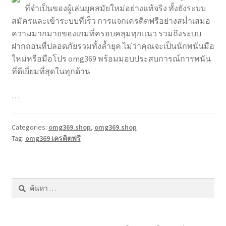
ที่จำเป็นของผู้เล่นยุคสมัยใหม่อย่างแท้จริง ทั้งยังระบบ
สมัครและเข้าระบบที่เร็ว การแจกเครดิตฟรีอย่างสม่ำเสมอ
ความมากมายของเกมที่ครอบคลุมทุกแนว รวมถึงระบบ
ฝากถอนที่ปลอดภัยรวมทั้งล้ำยุค ไม่ว่าคุณจะเป็นนักพนันมือ
ใหม่หรือมือโปร omg369 พร้อมมอบประสบการณ์การพนัน
ที่ดีเยี่ยมที่สุดในทุกด้าน
…
Categories:
omg369.shop
,
omg369.shop
Tag:
omg369 เครดิตฟรี
ค้นหา
สำหรับ: