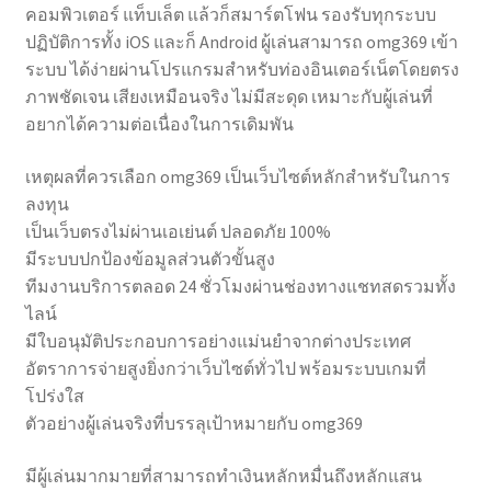
คอมพิวเตอร์ แท็บเล็ต แล้วก็สมาร์ตโฟน รองรับทุกระบบ
ปฏิบัติการทั้ง iOS และก็ Android ผู้เล่นสามารถ omg369 เข้า
ระบบ ได้ง่ายผ่านโปรแกรมสำหรับท่องอินเตอร์เน็ตโดยตรง
ภาพชัดเจน เสียงเหมือนจริง ไม่มีสะดุด เหมาะกับผู้เล่นที่
อยากได้ความต่อเนื่องในการเดิมพัน
เหตุผลที่ควรเลือก omg369 เป็นเว็บไซต์หลักสำหรับในการ
ลงทุน
เป็นเว็บตรงไม่ผ่านเอเย่นต์ ปลอดภัย 100%
มีระบบปกป้องข้อมูลส่วนตัวขั้นสูง
ทีมงานบริการตลอด 24 ชั่วโมงผ่านช่องทางแชทสดรวมทั้ง
ไลน์
มีใบอนุมัติประกอบการอย่างแม่นยำจากต่างประเทศ
อัตราการจ่ายสูงยิ่งกว่าเว็บไซต์ทั่วไป พร้อมระบบเกมที่
โปร่งใส
ตัวอย่างผู้เล่นจริงที่บรรลุเป้าหมายกับ omg369
มีผู้เล่นมากมายที่สามารถทำเงินหลักหมื่นถึงหลักแสน