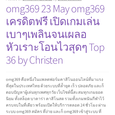
omg369 23 May omg369
เครดิตฟรี เปิดเกมเล่น
เบาๆเพลินจนเผลอ
หัวเราะโอนไวสุดๆ Top
36 by Christen
omg369 คือหนึ่งในแพลตฟอร์มคาสิโนออนไลน์ที่มาแรง
ที่สุดในประเทศไทย ด้วยระบบที่ล้ำยุค เร็ว ปลอดภัย และก็
ตอบปัญหาผู้เล่นทุกเพศทุกวัย เว็บไซต์นี้สะสมทุกเกมยอด
นิยม ทั้งสล็อต บาคาร่า คาสิโนสด รวมทั้งเกมพนันกีฬาไว้
ครบจบในที่เดียว พร้อมเปิดให้บริการตลอด 24 ชั่วโมง ผ่าน
ระบบ omg369 สมัคร ที่ง่าย และก็ omg369 เข้าสู่ระบบ ที่