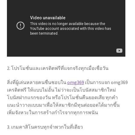
2. โปรโมชั่นและเครดิตฟรีที่แจกจริงทุกเมื่อเชื่อวัน
สิ่งที่ผู้เล่นหลายคนชื่นชอบใน
omg369
เป็นการแจก omg369
เครดิตฟรี ให้แบบไม่อั้น ไม่ว่าจะเป็นโบนัสสมาชิกใหม่
โบนัสฝากแรกของวัน หรือโปรโมชั่นคืนยอดเสีย ทุกคำ
แนะนำวางแบบมาเพื่อให้สมาชิกมีทุนต่อยอดได้มากขึ้น
เพิ่มจังหวะในการสร้างกำไรจากทุกการพนัน
3. เกมคาสิโนครบทุกจำพวกในที่เดียว