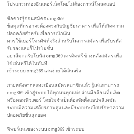
โปรแกรมท่องอินเตอร์เน็ตโดยไม่ต้องดาวน์โหลดแอป
ข้อควรรู้ก่อนสมัคร omg369
ข้อมูลที่กรอกจะต้องตรงกับบัญชีธนาคาร เพื่อให้เกิดความ
ปลอดภัยสำหรับเพื่อการเบิกเงิน
ควรใช้เบอร์โทรศัพท์จริงสำหรับในการสมัคร เพื่อรับรหัส
รับรองและก็โปรโมชั่น
อย่าลืมกดรับโบนัส omg369 เครดิตฟรี ข้างหลังสมัคร เพื่อ
ใช้เล่นฟรีได้ในทันที
เข้าระบบ omg369 เล่นง่าย ได้เงินจริง
ภายหลังจากลงทะเบียนสมัครสมาชิกแล้ว ผู้เล่นสามารถ
omg369 เข้าสู่ระบบ ได้ทุกหนทุกแห่ง ผ่านมือถือ แท็บเล็ต
หรือคอมพิวเตอร์ โดยไม่จำเป็นต้องจัดตั้งแอปพลิเคชัน
ระบบมีความเสถียรภาพสูง และมีระบบระเบียบรักษาความ
ปลอดภัยขั้นสุดยอด
ฟีพบร์เด่นของระบบ omg369 เข้าระบบ