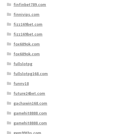
finfinbet789.com
finnivips.com
fizz169bet.com
fizz169bet.com
fox689ok.com
fox689ok.com
fullslotpg
fullslotpg168.com
funny18
future24bet.com
gachawin168.com
gamehit8888.com
gamehit8888.com
gem99ths.com