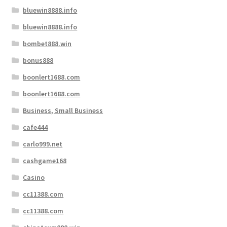
bluewin8888.info
bluewin8888.info
bombet888.win
bonus888
boonlert1688.com
boonlert1688.com
Business, Small Business
cafe444
carlo999.net
cashgame168
Casino
cc11388.com
cc11388.com