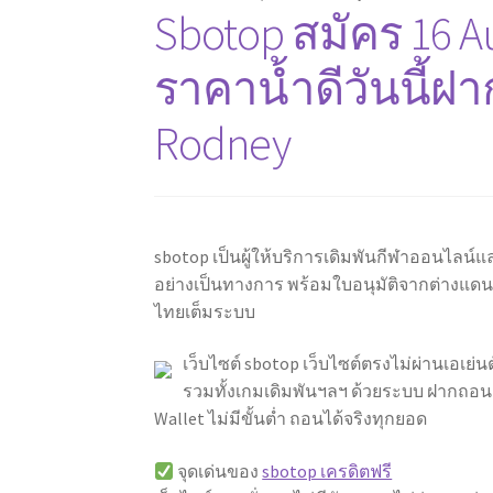
Sbotop สมัคร 16 Au
ราคาน้ำดีวันนี้ฝา
Rodney
sbotop เป็นผู้ให้บริการเดิมพันกีฬาออนไลน์
อย่างเป็นทางการ พร้อมใบอนุมัติจากต่างแด
ไทยเต็มระบบ
เว็บไซต์ sbotop เว็บไซต์ตรงไม่ผ่านเอเย
รวมทั้งเกมเดิมพันฯลฯ ด้วยระบบ ฝากถอนอ
Wallet ไม่มีขั้นต่ำ ถอนได้จริงทุกยอด
จุดเด่นของ
sbotop เครดิตฟรี