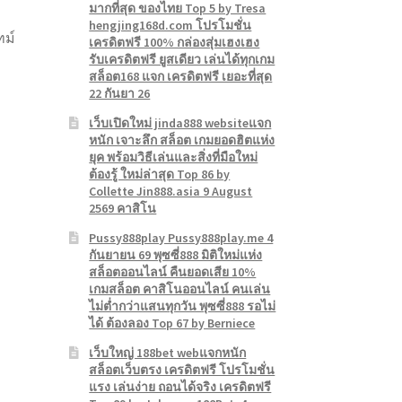
มากที่สุด ของไทย Top 5 by Tresa
hengjing168d.com โปรโมชั่น
ทม์
เครดิตฟรี 100% กล่องสุ่มเฮงเฮง
รับเครดิตฟรี ยูสเดียว เล่นได้ทุกเกม
สล็อต168 แจก เครดิตฟรี เยอะที่สุด
22 กันยา 26
เว็บเปิดใหม่ jinda888 websiteแจก
หนัก เจาะลึก สล็อต เกมยอดฮิตแห่ง
ยุค พร้อมวิธีเล่นและสิ่งที่มือใหม่
ต้องรู้ ใหม่ล่าสุด Top 86 by
Collette Jin888.asia 9 August
2569 คาสิโน
Pussy888play Pussy888play.me 4
กันยายน 69 พุซซี่888 มิติใหม่แห่ง
สล็อตออนไลน์ คืนยอดเสีย 10%
เกมสล็อต คาสิโนออนไลน์ คนเล่น
ไม่ต่ำกว่าแสนทุกวัน พุซซี่888 รอไม่
ได้ ต้องลอง Top 67 by Berniece
เว็บใหญ่ 188bet webแจกหนัก
สล็อตเว็บตรง เครดิตฟรี โปรโมชั่น
แรง เล่นง่าย ถอนได้จริง เครดิตฟรี