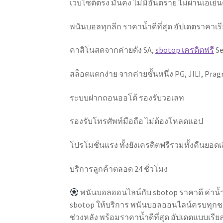
เว็บไซต์ตรง มั่นคง ไม่มีอันตราย ไม่ผ่านเอเย่น
พนันบอลทุกลีก ราคาน้ำดีที่สุด อัปเดตราคาเร
คาสิโนสดจากค่ายดัง SA,
sbotop เครดิตฟรี
Se
สล็อตแตกง่าย จากค่ายชั้นหนึ่ง PG, JILI, Pra
ระบบฝากถอนออโต้ รองรับวอเลท
รองรับโทรศัพท์มือถือ ไม่ต้องโหลดแอป
โปรโมชั่นแรง ทั้งยังเครดิตฟรีรวมทั้งคืนยอดเ
บริการลูกค้าตลอด 24 ชั่วโมง
พนันบอลออนไลน์กับ sbotop ราคาดี ค่า
sbotop ให้บริการ พนันบอลออนไลน์ครบทุกชนิ
ช่วงหลัง พร้อมราคาน้ำดีที่สุด อัปเดตแบบเรีย