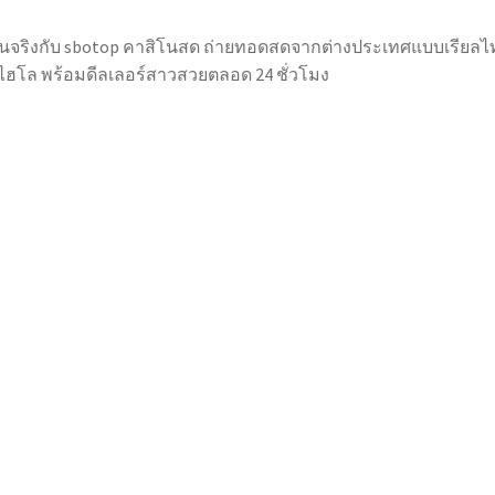
นจริงกับ sbotop คาสิโนสด ถ่ายทอดสดจากต่างประเทศแบบเรียลไ
ล็ต, ไฮโล พร้อมดีลเลอร์สาวสวยตลอด 24 ชั่วโมง