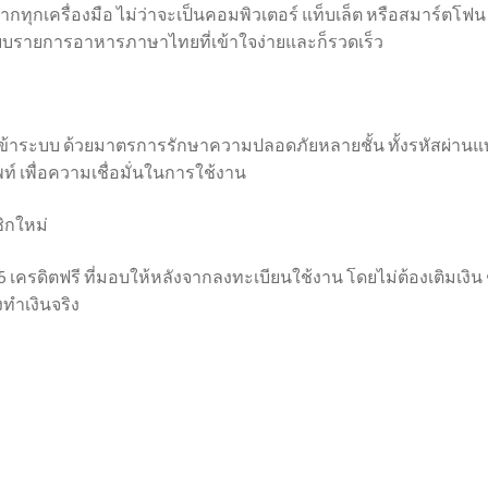
ทุกเครื่องมือ ไม่ว่าจะเป็นคอมพิวเตอร์ แท็บเล็ต หรือสมาร์ตโฟน
ะบบรายการอาหารภาษาไทยที่เข้าใจง่ายและก็รวดเร็ว
 เข้าระบบ ด้วยมาตรการรักษาความปลอดภัยหลายชั้น ทั้งรหัสผ่าน
์ เพื่อความเชื่อมั่นในการใช้งาน
ิกใหม่
555 เครดิตฟรี ที่มอบให้หลังจากลงทะเบียนใช้งาน โดยไม่ต้องเติมเงิน 
ทำเงินจริง