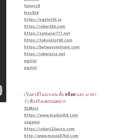
funny18
kiss918
https://pgslotth.io
https://joker356.com
https://samurai777.net
https://tokyoslot88.com
https://betwayvietnam.com
https://jokerasia.net
pgslot
pgslot
เว็บคาสิโนน่าเล่น ทั้ง
สล็อต
และ
บาคา
ร่า
ตึงจริงแตกบ่อยมาก
918kiss
https://www.madoohd.com
sagame
https://joker123auto.com
http://www.movie87hd.com