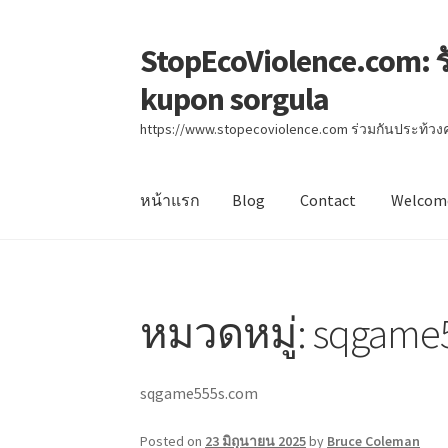
StopEcoViolence.com: 
Skip
Skip
to
to
kupon sorgula
navigation
content
https://www.stopecoviolence.com ร่วมกันประท้
หน้าแรก
Blog
Contact
Welcome
หน้าแรก
Blog
Contact
Welcome to the famil
หมวดหมู่:
sqgame
sqgame555s.com
Posted on
23 มิถุนายน 2025
by
Bruce Coleman