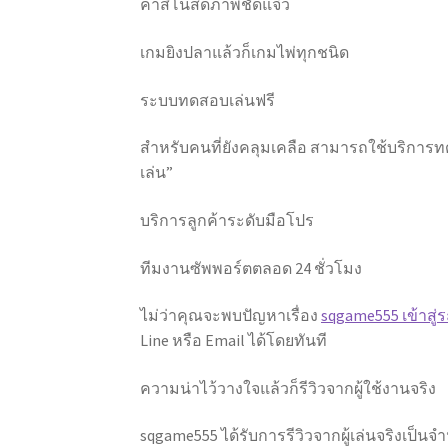
คาสิโนสดภาพชัดแจ๋ว
เกมยิงปลาแล้วก็เกมไพ่ทุกชนิด
ระบบทดสอบเล่นฟรี
สำหรับคนที่ยังคลุมเคลือ สามารถใช้บริการท
เล่น”
บริการลูกค้าระดับมือโปร
ทีมงานซัพพอร์ตตลอด 24 ชั่วโมง
ไม่ว่าคุณจะพบปัญหาเรื่อง
sqgame555 เข้าสู่
Line หรือ Email ได้โดยทันที
ความน่าไว้วางใจแล้วก็รีวิวจากผู้ใช้งานจริง
sqgame555 ได้รับการรีวิวจากผู้เล่นจริงเป็นจ