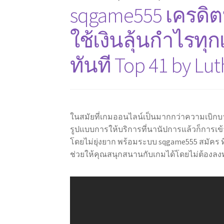
sqgame555 เครดิตฟ
ใช้เงินลุ้นกำไรท
ทันที Top 41 by Lut
ในสมัยที่เกมออนไลน์เป็นมากกว่าความเบิกบ
รูปแบบการให้บริการที่นานัปการแล้วก็การเข้าถึ
โดยไม่ยุ่งยาก พร้อมระบบ sqgame555 สมัคร ที
ช่วยให้คุณสนุกสนานกับเกมได้โดยไม่ต้องล