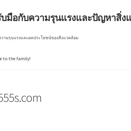
รับมือกับความรุนแรงและปัญหาสิ่งแ
วงความรุนแรงและผลประโยชน์ของสิ่งแวดล้อม
 to the family!
y!
555s.com