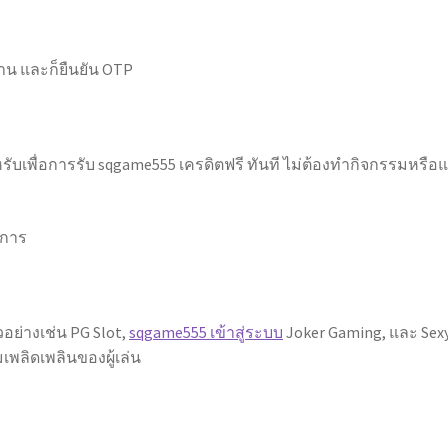
ผ่าน และก็ยืนยัน OTP
สำหรับเพื่อการรับ sqgame555 เครดิตฟรี ทันที ไม่ต้องทำกิจกรรมหรือแ
ิการ
ย่างเช่น PG Slot,
sqgame555 เข้าสู่ระบบ
Joker Gaming, และ Sex
เพลิดเพลินของผู้เล่น