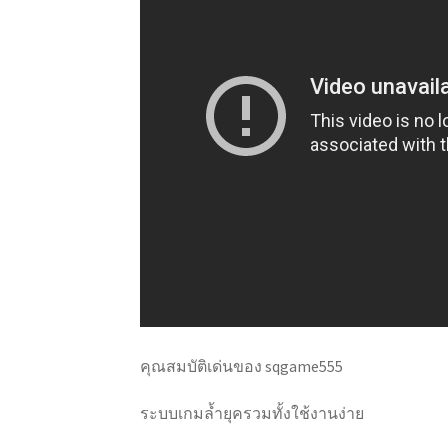
คุณสมบัติเด่นของ sqgame555
ระบบเกมล้ำยุครวมทั้งใช้งานง่าย