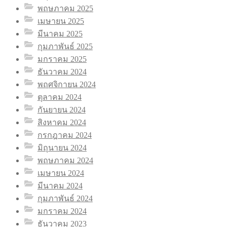
พฤษภาคม 2025
เมษายน 2025
มีนาคม 2025
กุมภาพันธ์ 2025
มกราคม 2025
ธันวาคม 2024
พฤศจิกายน 2024
ตุลาคม 2024
กันยายน 2024
สิงหาคม 2024
กรกฎาคม 2024
มิถุนายน 2024
พฤษภาคม 2024
เมษายน 2024
มีนาคม 2024
กุมภาพันธ์ 2024
มกราคม 2024
ธันวาคม 2023