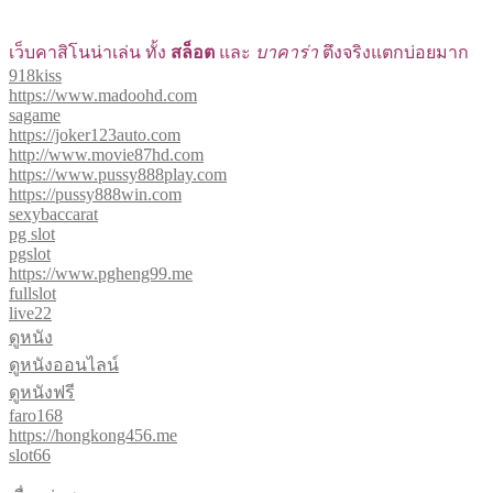
เว็บคาสิโนน่าเล่น ทั้ง
สล็อต
และ
บาคาร่า
ตึงจริงแตกบ่อยมาก
918kiss
https://www.madoohd.com
sagame
https://joker123auto.com
http://www.movie87hd.com
https://www.pussy888play.com
https://pussy888win.com
sexybaccarat
pg slot
pgslot
https://www.pgheng99.me
fullslot
live22
ดูหนัง
ดูหนังออนไลน์
ดูหนังฟรี
faro168
https://hongkong456.me
slot66