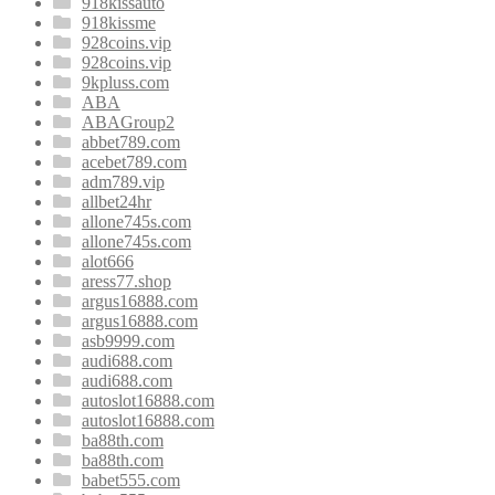
918kissauto
918kissme
928coins.vip
928coins.vip
9kpluss.com
ABA
ABAGroup2
abbet789.com
acebet789.com
adm789.vip
allbet24hr
allone745s.com
allone745s.com
alot666
aress77.shop
argus16888.com
argus16888.com
asb9999.com
audi688.com
audi688.com
autoslot16888.com
autoslot16888.com
ba88th.com
ba88th.com
babet555.com