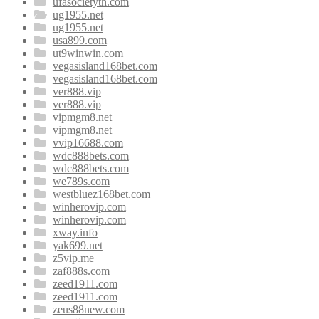
ufasocietyth.com
ug1955.net
ug1955.net
usa899.com
ut9winwin.com
vegasisland168bet.com
vegasisland168bet.com
ver888.vip
ver888.vip
vipmgm8.net
vipmgm8.net
vvip16688.com
wdc888bets.com
wdc888bets.com
we789s.com
westbluez168bet.com
winherovip.com
winherovip.com
xway.info
yak699.net
z5vip.me
zaf888s.com
zeed1911.com
zeed1911.com
zeus88new.com