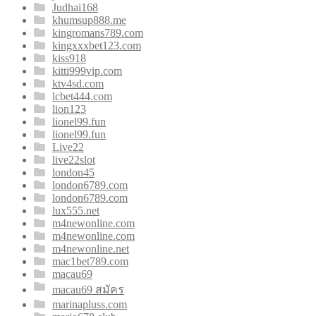
Judhai168
khumsup888.me
kingromans789.com
kingxxxbet123.com
kiss918
kitti999vip.com
ktv4sd.com
lcbet444.com
lion123
lionel99.fun
lionel99.fun
Live22
live22slot
london45
london6789.com
london6789.com
lux555.net
m4newonline.com
m4newonline.com
m4newonline.net
mac1bet789.com
macau69
macau69 สมัคร
marinapluss.com