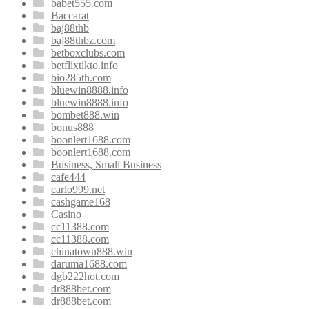
babet555.com
Baccarat
baj88thb
baj88thbz.com
betboxclubs.com
betflixtikto.info
bio285th.com
bluewin8888.info
bluewin8888.info
bombet888.win
bonus888
boonlert1688.com
boonlert1688.com
Business, Small Business
cafe444
carlo999.net
cashgame168
Casino
cc11388.com
cc11388.com
chinatown888.win
daruma1688.com
dgb222hot.com
dr888bet.com
dr888bet.com