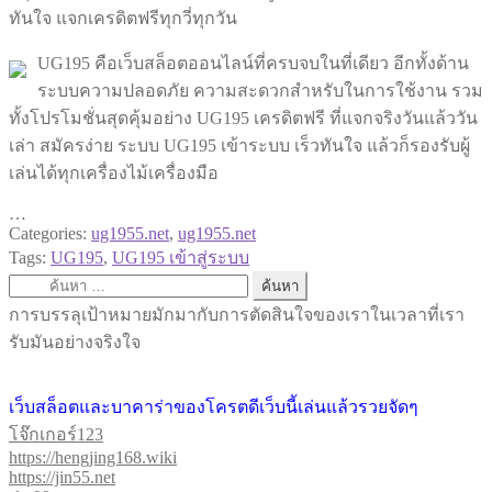
ทันใจ แจกเครดิตฟรีทุกวี่ทุกวัน
UG195 คือเว็บสล็อตออนไลน์ที่ครบจบในที่เดียว อีกทั้งด้าน
ระบบความปลอดภัย ความสะดวกสำหรับในการใช้งาน รวม
ทั้งโปรโมชั่นสุดคุ้มอย่าง UG195 เครดิตฟรี ที่แจกจริงวันแล้ววัน
เล่า สมัครง่าย ระบบ UG195 เข้าระบบ เร็วทันใจ แล้วก็รองรับผู้
เล่นได้ทุกเครื่องไม้เครื่องมือ
…
Categories:
ug1955.net
,
ug1955.net
Tags:
UG195
,
UG195 เข้าสู่ระบบ
ค้นหา
สำหรับ:
การบรรลุเป้าหมายมักมากับการตัดสินใจของเราในเวลาที่เรา
รับมันอย่างจริงใจ
เว็บสล็อตและบาคาร่าของโครตดีเว็บนี้เล่นแล้วรวยจัดๆ
โจ๊กเกอร์123
https://hengjing168.wiki
https://jin55.net