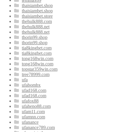
temmax69
thaisiambet.shop
thaisiambet.shop
thaisiambet.store
thehulk888.com
thehulk888.net
thehulk888.net
thorin99.shop
thorin99.shop
tia8kingbet.com
tia8kingbet.com
tong168win.com
tong168win.com
topstar359win.com
tree78999.com
ufa
ufabombx
ufad168.com
ufad168.com
ufafox88
ufaheno88.com
ufam11.com
ufamnn.com
ufanance
ufanance789.com