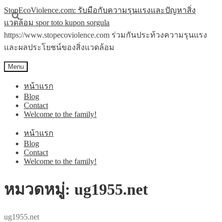
Skip
Skip
StopEcoViolence.com: รับมือกับความรุนแรงและปัญหาสิ่ง
to
to
แวดล้อม spor toto kupon sorgula
navigation
content
https://www.stopecoviolence.com ร่วมกันประท้วงความรุนแรง
และผลประโยชน์ของสิ่งแวดล้อม
Menu
หน้าแรก
Blog
Contact
Welcome to the family!
หน้าแรก
Blog
Contact
Welcome to the family!
หมวดหมู่:
ug1955.net
ug1955.net