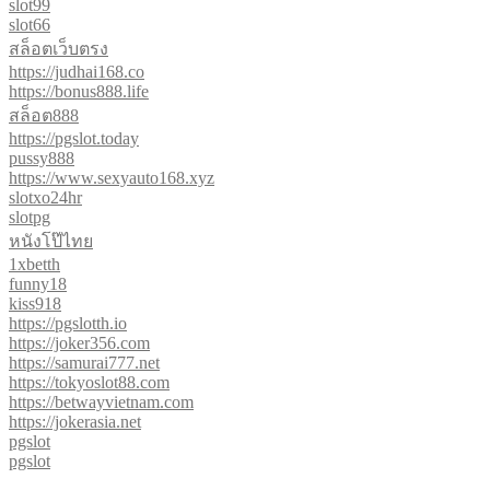
slot99
slot66
สล็อตเว็บตรง
https://judhai168.co
https://bonus888.life
สล็อต888
https://pgslot.today
pussy888
https://www.sexyauto168.xyz
slotxo24hr
slotpg
หนังโป๊ไทย
1xbetth
funny18
kiss918
https://pgslotth.io
https://joker356.com
https://samurai777.net
https://tokyoslot88.com
https://betwayvietnam.com
https://jokerasia.net
pgslot
pgslot