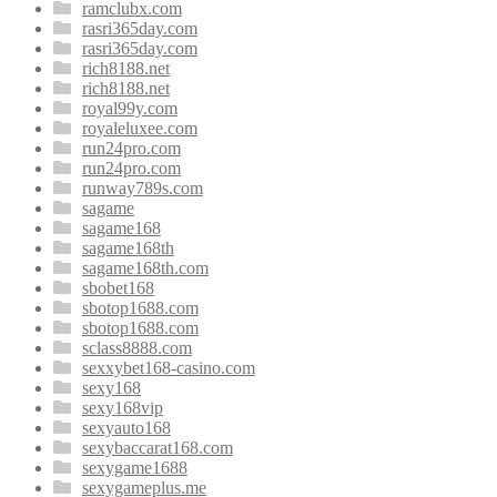
ramclubx.com
rasri365day.com
rasri365day.com
rich8188.net
rich8188.net
royal99y.com
royaleluxee.com
run24pro.com
run24pro.com
runway789s.com
sagame
sagame168
sagame168th
sagame168th.com
sbobet168
sbotop1688.com
sbotop1688.com
sclass8888.com
sexxybet168-casino.com
sexy168
sexy168vip
sexyauto168
sexybaccarat168.com
sexygame1688
sexygameplus.me