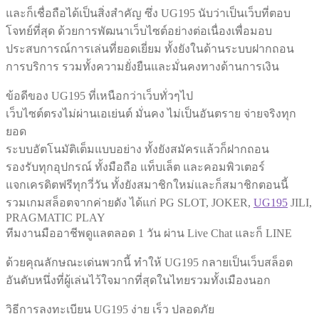
และก็เชื่อถือได้เป็นสิ่งสำคัญ ซึ่ง UG195 นับว่าเป็นเว็บที่ตอบ
โจทย์ที่สุด ด้วยการพัฒนาเว็บไซต์อย่างต่อเนื่องเพื่อมอบ
ประสบการณ์การเล่นที่ยอดเยี่ยม ทั้งยังในด้านระบบฝากถอน
การบริการ รวมทั้งความยั่งยืนและมั่นคงทางด้านการเงิน
ข้อดีของ UG195 ที่เหนือกว่าเว็บทั่วๆไป
เว็บไซต์ตรงไม่ผ่านเอเย่นต์ มั่นคง ไม่เป็นอันตราย จ่ายจริงทุก
ยอด
ระบบอัตโนมัติเต็มแบบอย่าง ทั้งยังสมัครแล้วก็ฝากถอน
รองรับทุกอุปกรณ์ ทั้งมือถือ แท็บเล็ต และคอมพิวเตอร์
แจกเครดิตฟรีทุกวี่วัน ทั้งยังสมาชิกใหม่และก็สมาชิกตอนนี้
รวมเกมสล็อตจากค่ายดัง ได้แก่ PG SLOT, JOKER,
UG195
JILI,
PRAGMATIC PLAY
ทีมงานมืออาชีพดูแลตลอด 1 วัน ผ่าน Live Chat และก็ LINE
ด้วยคุณลักษณะเด่นพวกนี้ ทำให้ UG195 กลายเป็นเว็บสล็อต
อันดับหนึ่งที่ผู้เล่นไว้ใจมากที่สุดในไทยรวมทั้งเมืองนอก
วิธีการลงทะเบียน UG195 ง่าย เร็ว ปลอดภัย