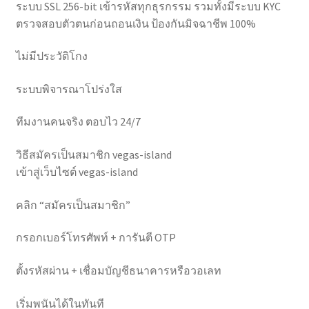
ระบบ SSL 256-bit เข้ารหัสทุกธุรกรรม รวมทั้งมีระบบ KYC
ตรวจสอบตัวตนก่อนถอนเงิน ป้องกันมิจฉาชีพ 100%
ไม่มีประวัติโกง
ระบบพิจารณาโปร่งใส
ทีมงานคนจริง ตอบไว 24/7
วิธีสมัครเป็นสมาชิก vegas-island
เข้าสู่เว็บไซต์ vegas-island
คลิก “สมัครเป็นสมาชิก”
กรอกเบอร์โทรศัพท์ + การันตี OTP
ตั้งรหัสผ่าน + เชื่อมบัญชีธนาคารหรือวอเลท
เริ่มพนันได้ในทันที