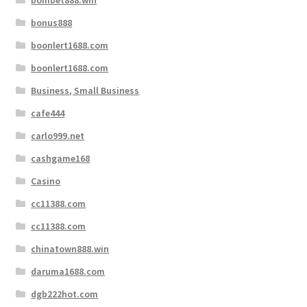
bonus888
boonlert1688.com
boonlert1688.com
Business, Small Business
cafe444
carlo999.net
cashgame168
Casino
cc11388.com
cc11388.com
chinatown888.win
daruma1688.com
dgb222hot.com