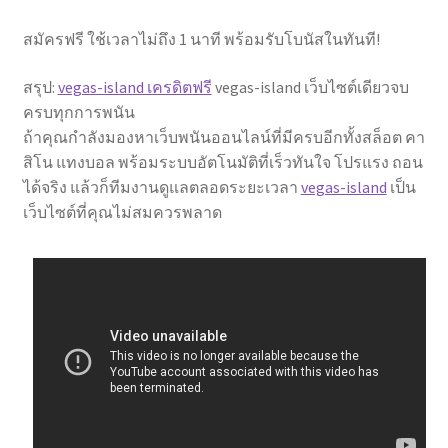
สมัครฟรี ใช้เวลาไม่ถึง 1 นาที พร้อมรับโบนัสในทันที!
สรุป:
vegas-island เครดิตฟรี
vegas-island เว็บไซต์เดียวจบ
ครบทุกการพนัน
ถ้าคุณกำลังมองหาเว็บพนันออนไลน์ที่มีครบอีกทั้งสล็อต คา
สิโน แทงบอล พร้อมระบบอัตโนมัติที่เร็วทันใจ โปรแรง ถอน
ได้จริง แล้วก็ทีมงานดูแลตลอดระยะเวลา
vegas-island
เป็น
เว็บไซต์ที่คุณไม่สมควรพลาด