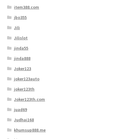
item388.com
jbo355
Jili
Jilislot
jinda55
jinda888
Joker123
joker123auto
joker123th
Joker123th.com
juad69
Judhai168
khumsup888.me