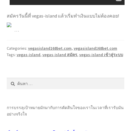
สมัครวันนี้ที่ vegas-island แล้วเริ่มทำเงินแบบไม่ต้องคอย!
…
Categories:
vegasisland168bet.com
,
vegasisland168bet.com
Tags:
vegas-island
,
vegas-island สมัคร
,
vegas-island เข้าสู่ระบบ
ค้นหา
สำหรับ:
การบรรลุเป้าหมายมักมากับการตัดสินใจของเราในเวลาที่เรารับมัน
อย่างจริงใจ