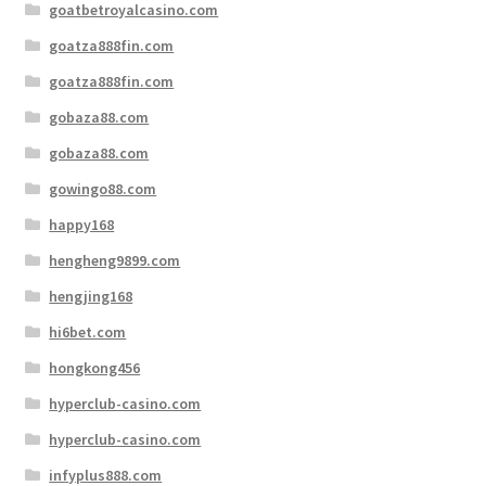
goatbetroyalcasino.com
goatza888fin.com
goatza888fin.com
gobaza88.com
gobaza88.com
gowingo88.com
happy168
hengheng9899.com
hengjing168
hi6bet.com
hongkong456
hyperclub-casino.com
hyperclub-casino.com
infyplus888.com