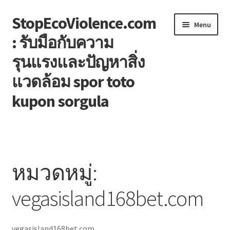
StopEcoViolence.com
Skip
Skip
Menu
to
to
: รับมือกับความ
navigation
content
รุนแรงและปัญหาสิ่ง
แวดล้อม spor toto
kupon sorgula
หน้าแรก
Blog
หมวดหมู่:
Contact
vegasisland168bet.com
Welcome to the family!
vegasisland168bet.com