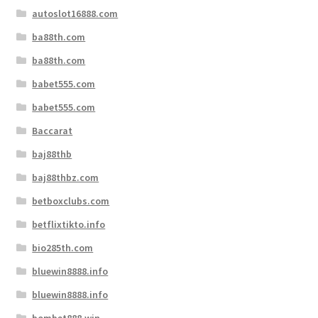
autoslot16888.com
ba88th.com
ba88th.com
babet555.com
babet555.com
Baccarat
baj88thb
baj88thbz.com
betboxclubs.com
betflixtikto.info
bio285th.com
bluewin8888.info
bluewin8888.info
bombet888.win