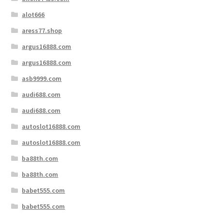
alot666
aress77.shop
argus16888.com
argus16888.com
asb9999.com
audi688.com
audi688.com
autoslot16888.com
autoslot16888.com
ba88th.com
ba88th.com
babet555.com
babet555.com