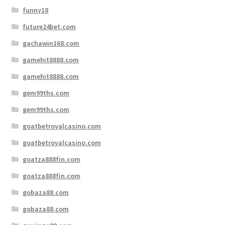
funny18
future24bet.com
gachawin168.com
gamehit8888.com
gamehit8888.com
gem99ths.com
gem99ths.com
goatbetroyalcasino.com
goatbetroyalcasino.com
goatza888fin.com
goatza888fin.com
gobaza88.com
gobaza88.com