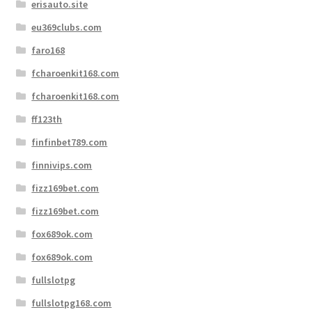
erisauto.site
eu369clubs.com
faro168
fcharoenkit168.com
fcharoenkit168.com
ff123th
finfinbet789.com
finnivips.com
fizz169bet.com
fizz169bet.com
fox689ok.com
fox689ok.com
fullslotpg
fullslotpg168.com