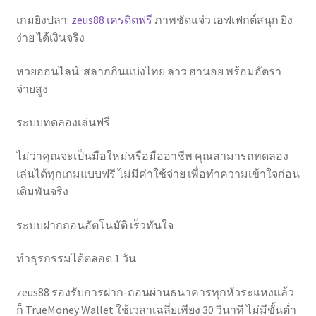
เกมยิงปลา:
zeus88 เครดิตฟรี
ภาพชัดแจ๋ว เอฟเฟกต์สนุก ยิง
ง่าย ได้เงินจริง
หวยออนไลน์: สลากกินแบ่งไทย ลาว ฮานอย พร้อมอัตรา
จ่ายสูง
ระบบทดลองเล่นฟรี
ไม่ว่าคุณจะเป็นมือใหม่หรือมืออาชีพ คุณสามารถทดลอง
เล่นได้ทุกเกมแบบฟรี ไม่มีค่าใช้จ่าย เพื่อทำความเข้าใจก่อน
เดิมพันจริง
ระบบฝากถอนอัตโนมัติ เร็วทันใจ
ทำธุรกรรมได้ตลอด 1 วัน
zeus88 รองรับการฝาก-ถอนผ่านธนาคารทุกหัวระแหงแล้ว
ก็ TrueMoney Wallet ใช้เวลาเฉลี่ยเพียง 30 วินาที ไม่มีขั้นต่ำ