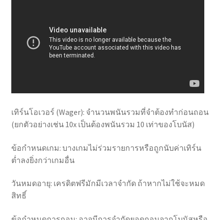
เทิร์นโอเวอร์ (Wager): จำนวนพนันรวมที่จำต้องทำก่อนถอน
(ยกตัวอย่างเช่น 10x เป็นต้องพนันรวม 10 เท่าของโบนัส)
ข้อกำหนดเกม: บางเกมไม่ร่วมรายการหรือถูกนับค่าเทิร์น
ต่ำลงยิ่งกว่าเกมอื่น
วันหมดอายุ: เครดิตฟรีมักมีเวลาจำกัด ถ้าหากไม่ใช้จะหมด
สิทธิ์
ข้อกำหนดการถอน: อาจมีการจำกัดยอดถอนจากโบนัสหรือ