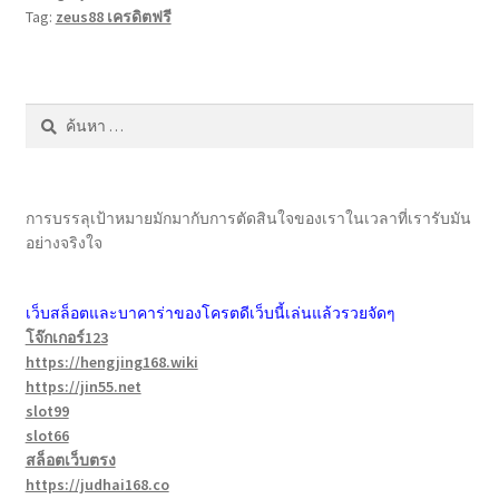
Tag:
zeus88 เครดิตฟรี
ค้นหา
สำหรับ:
การบรรลุเป้าหมายมักมากับการตัดสินใจของเราในเวลาที่เรารับมัน
อย่างจริงใจ
เว็บสล็อตและบาคาร่าของโครตดีเว็บนี้เล่นแล้วรวยจัดๆ
โจ๊กเกอร์123
https://hengjing168.wiki
https://jin55.net
slot99
slot66
สล็อตเว็บตรง
https://judhai168.co