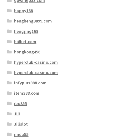
gowingo88.com
happy168
hengheng9899.com
hengjing168
hi6bet.com
hongkong456
hyperclub-casino.com
hyperclub-casino.com
infyplus888.com
item388.com
jbo355
Jili
Jilislot
jinda55