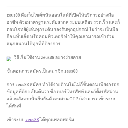
zeus88 คือเว็บไซต์พนันออนไลน์ที่เปิดให้บริการอย่างมือ
อาชีพ ด้วยมาตรฐานระดับสากล ระบบเสถียร รวดเร็ว และก็
ตอบโจทย์ผู้เล่นทุกระดับ รองรับทุกอุปกรณ์ ไม่ว่าจะเป็นมือ
ถือ แท็บเล็ต หรือคอมพิวเตอร์ ทำให้คุณสามารถเข้าร่วม
สนุกสนานได้ทุกที่ที่ต้องการ
วิธีเริ่มใช้งาน zeus88 อย่างง่ายดาย
ขั้นตอนการสมัครเป็นสมาชิก zeus88
การ zeus88 สมัคร ทำได้ง่ายด้านในไม่กี่ขั้นตอน เพียงกรอก
ข้อมูลที่ต้อง เป็นต้นว่า ชื่อ เบอร์โทรศัพท์ และก็ตั้งรหัสผ่าน
แล้วหลังจากนั้นยืนยันตัวตนผ่าน OTP ก็สามารถเข้าระบบ
ได้ทันที
เข้าระบบ
zeus88
ได้ทุกแพลตฟอร์ม