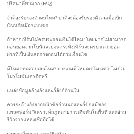
ปริศนาที่พบมาก (FAQ)
จำต้องรับรองตัวตนไหม? ปกติจะต้องรับรองตัวตนเมื่อเบิก
เงินหรือเมื่อระบบขอ
ถ้าหากเทิร์นไม่ครบจะถอนเงินได้ไหม? โดยมากไม่สามารถ
ถอนยอดจากโบนัสจวบจนกระทั่งเทิร์นจะครบ แต่ว่ายอด
ฝากที่เป็นเงินสดอาจถอนได้ตามเงื่อนไข
มีโหมดทดสอบเล่นไหม? บางเกมมีโหมดเดโม แต่ว่าไม่ร่วม
โปรโมชั่นเครดิตฟรี
แหล่งข้อมูลอ้างอิงและก็ลิงก์ด้านใน
ควรจะอ้างอิงจากหน้าข้อกำหนดและก็ข้อแม้ของ
แพลตฟอร์ม วิเคราะห์กฎหมายการเดิมพันในพื้นที่ และอ่าน
รีวิวจากแหล่งเชื่อถือได้
รายละเอียดการ zeus88 สมัคร