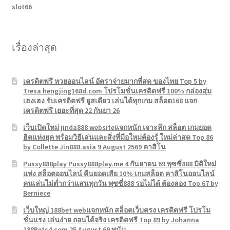
slot66
เรื่องล่าสุด
เครดิตฟรี หวยออนไลน์ อัตราจ่ายมากที่สุด ของไทย Top 5 by
Tresa hengjing168d.com โปรโมชั่นเครดิตฟรี 100% กล่องสุ่ม
เฮงเฮง รับเครดิตฟรี ยูสเดียว เล่นได้ทุกเกม สล็อต168 แจก
เครดิตฟรี เยอะที่สุด 22 กันยา 26
เว็บเปิดใหม่ jinda888 websiteแจกหนัก เจาะลึก สล็อต เกมยอด
ฮิตแห่งยุค พร้อมวิธีเล่นและสิ่งที่มือใหม่ต้องรู้ ใหม่ล่าสุด Top 86
by Collette Jin888.asia 9 August 2569 คาสิโน
Pussy888play Pussy888play.me 4 กันยายน 69 พุซซี่888 มิติใหม่
แห่ง สล็อตออนไลน์ คืนยอดเสีย 10% เกมสล็อต คาสิโนออนไลน์
คนเล่นไม่ต่ำกว่าแสนทุกวัน พุซซี่888 รอไม่ได้ ต้องลอง Top 67 by
Berniece
เว็บใหญ่ 188bet webแจกหนัก สล็อตเว็บตรง เครดิตฟรี โปรโม
ชั่นแรง เล่นง่าย ถอนได้จริง เครดิตฟรี Top 89 by Johanna
188Bets4.com 25 August 69 พนัน