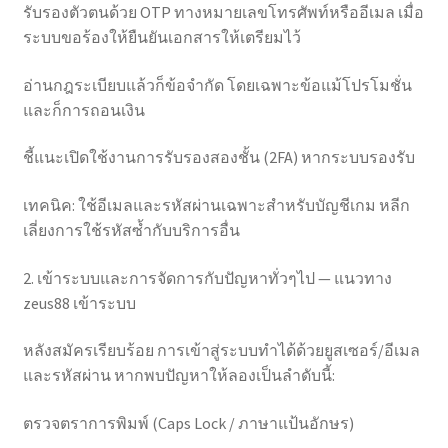
รับรองตัวตนด้วย OTP ทางหมายเลขโทรศัพท์หรืออีเมล เมื่อ
ระบบขอร้องให้ยืนยันเอกสารให้เตรียมไว้
อ่านกฎระเบียบแล้วก็ข้อจำกัด โดยเฉพาะข้อแม้โปรโมชั่น
และก็การถอนเงิน
ชี้แนะเปิดใช้งานการรับรองสองชั้น (2FA) หากระบบรองรับ
เทคนิค: ใช้อีเมลและรหัสผ่านเฉพาะสำหรับบัญชีเกม หลีก
เลี่ยงการใช้รหัสซ้ำกับบริการอื่น
2. เข้าระบบและการจัดการกับปัญหาทั่วๆไป — แนวทาง
zeus88 เข้าระบบ
หลังสมัครเรียบร้อย การเข้าสู่ระบบทำได้ด้วยยูสเซอร์/อีเมล
และรหัสผ่าน หากพบปัญหาให้ลองเป็นลำดับนี้:
ตรวจตราการพิมพ์ (Caps Lock / ภาษาแป้นอักษร)