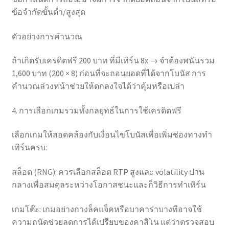
ข้อจำกัดขั้นต่ำ/สูงสุด
ตัวอย่างการคำนวณ
ถ้าเกิดรับเครดิตฟรี 200 บาท ที่มีเทิร์น 8x → จำต้องพนันรวม
1,600 บาท (200 × 8) ก่อนที่จะถอนยอดที่ได้จากโบนัส การ
คำนวณล่วงหน้าช่วยให้ตกลงใจได้ว่าคุ้มหรือเปล่า
4. การเลือกเกมรวมทั้งกลยุทธ์ในการใช้เครดิตฟรี
เลือกเกมให้สอดคล้องกับเงื่อนไขโบนัสเพื่อเพิ่มช่องทางทำ
เทิร์นครบ:
สล็อต (RNG): ควรเลือกสล็อต RTP สูงและ volatility ปาน
กลางเพื่อสมดุลระหว่างโอกาสชนะและก็วิธีการทำเทิร์น
เกมโต๊ะ: เกมอย่างกางล็คแจ็คหรือบาคาร่าบางทีอาจใช้
ความถนัดช่วยลดการได้เปรียบของคาสิโน แต่ว่าตรวจสอบ