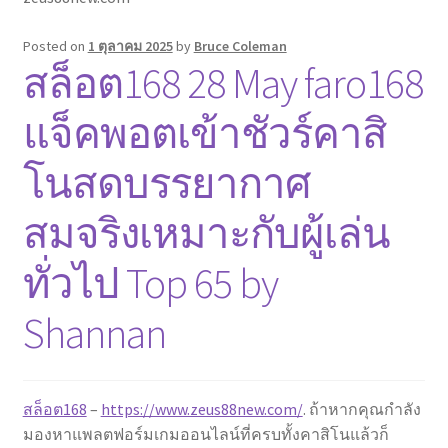
Posted on
1 ตุลาคม 2025
by
Bruce Coleman
สล็อต168 28 May faro168
แจ็คพอตเข้าชัวร์คาสิ
โนสดบรรยากาศ
สมจริงเหมาะกับผู้เล่น
ทั่วไป Top 65 by
Shannan
สล็อต168
–
https://www.zeus88new.com/
. ถ้าหากคุณกำลัง
มองหาแพลตฟอร์มเกมออนไลน์ที่ครบทั้งคาสิโนแล้วก็