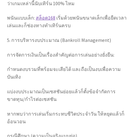
ว่าเกมเหล่านี้นับเทิร์น 100% ไหม
พนันแบบเล็ก:
สล็อต168
เริ่มด้วยพนันขนาดเล็กเพื่อยืดเวลา
เล่นและก็ช่องทางทำเทิร์นครบ
5. การบริหารงบประมาณ (Bankroll Management)
การจัดการเงินเป็นเรื่องสำคัญต่อการเล่นอย่างยั่งยืน:
กำหนดงบรวมที่พร้อมจะเสียได้ และถือเป็นงบเพื่อความ
บันเทิง
แบ่งงบประมาณเป็นเซสชันย่อยแล้วก็ตั้งข้อจำกัดการ
ขาดทุน/กำไรต่อเซสชัน
หากพบว่าการเล่นเริ่มกระทบชีวิตประจำวัน ให้หยุดแล้วก็
อ้อนวอน
กรณีศึกษา (ความเป็นจริงแบบย่อ)