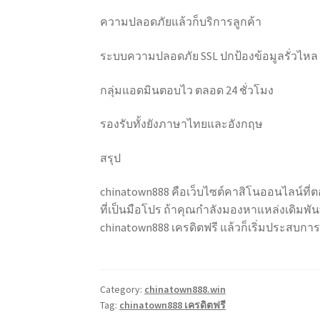
ความปลอดภัยแล้วก็บริการลูกค้า
ระบบความปลอดภัย SSL ปกป้องข้อมูลรั่วไหล
กลุ่มแอดมินตอบไว ตลอด 24 ชั่วโมง
รองรับทั้งยังภาษาไทยและอังกฤษ
สรุป
chinatown888 คือเว็บไซต์คาสิโนออนไลน์ที
ที่เป็นมือโปร ถ้าคุณกำลังมองหาแหล่งเดิมพันที
chinatown888 เครดิตฟรี แล้วก็เริ่มประสบก
Category:
chinatown888.win
Tag:
chinatown888 เครดิตฟรี