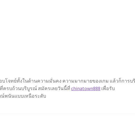
่ตอบโจทย์ทั้งในด้านความมั่นคง ความมากมายของเกม แล้วก็การบร
่ครบถ้วนบริบูรณ์ สมัครเลยวันนี้ที่
chinatown888
เพื่อรับ
ารณ์พนันแบบเหนือระดับ