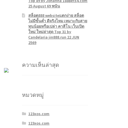
Top 89 by Johanna 188Bets4.com
25 August 69 พนัน
สล็อต888 websiteแตกง่าย สล็อต
ไม่มีขั้นต่ำ ดีจริงไหม เหมาะกับสาย
ทุนน้อยหรือเปล่า คาสิโน เว็บเปิด
ใหม่ ใหม่ล่าสุด Top 31 by
Candelaria jin888.run 22 JUN
2569
ความเห็นล่าสุด
หมวดหมู่
123xos.com
123xos.com