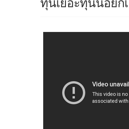
ทุนเยอะทุนน้อยก็เล