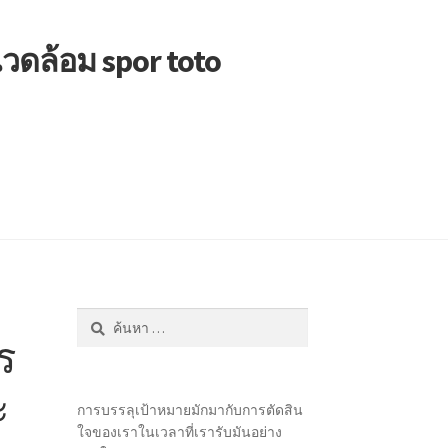
วดล้อม spor toto
ค้นหา
สำหรับ:
ร
ะ
การบรรลุเป้าหมายมักมากับการตัดสิน
ใจของเราในเวลาที่เรารับมันอย่าง