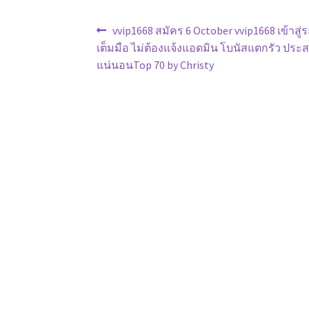
แนะแนว
Previous
vvip1668 สมัคร 6 October vvip1668 เข้าสู
post:
เต็มมือ ไม่ต้องแจ้งแอดมิน โบนัสแตกรัว ประ
เรื่อง
แน่นอนTop 70 by Christy