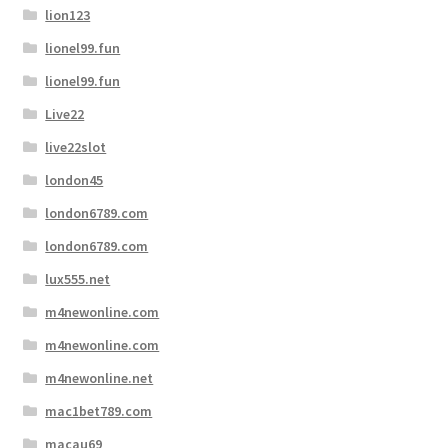
lion123
lionel99.fun
lionel99.fun
Live22
live22slot
london45
london6789.com
london6789.com
lux555.net
m4newonline.com
m4newonline.com
m4newonline.net
mac1bet789.com
macau69