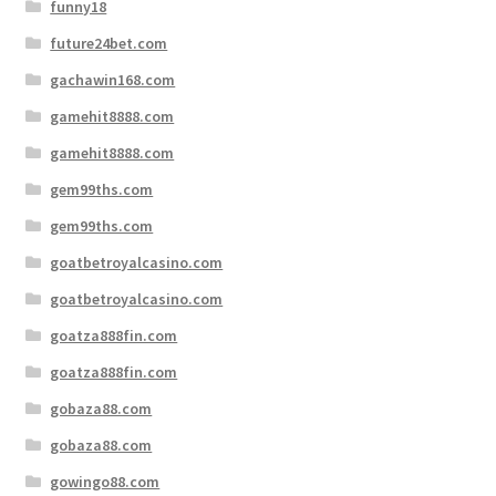
funny18
future24bet.com
gachawin168.com
gamehit8888.com
gamehit8888.com
gem99ths.com
gem99ths.com
goatbetroyalcasino.com
goatbetroyalcasino.com
goatza888fin.com
goatza888fin.com
gobaza88.com
gobaza88.com
gowingo88.com