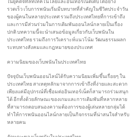
ในยุคดิจิทัลที่เทคโนโลยีและอินเทอร์เน็ตเติบโตอย่าง
รวดเร็ว เว็บการพนันเริ่มมีบทบาทที่สำคัญในชีวิตประจำวัน
ของผู้คนในหลายประเทศ รวมถึงประเทศไทยที่การเข้าถึง
และการมีส่วนร่วมในการเดิมพันออนไลน์กลายเป็นเรื่อง
ปกติ บทความนี้จะนำเสนอข้อมูลเกี่ยวกับเว็บพนันใน
ประเทศไทย รวมถึงการวิเคราะห์แนวโน้ม วัฒนธรรมผลก
ระทบทางสังคมและกฎหมายของประเทศ
ความนิยมของเว็บพนันในประเทศไทย
ปัจจุบันเว็บพนันออนไลน์ได้รับความนิยมเพิ่มขึ้นเรื่อยๆ ใน
ประเทศไทย สาเหตุหลักมาจากการเข้าถึงที่ง่ายและสะดวก
เพียงแค่มีอุปกรณ์ที่เชื่อมต่ออินเทอร์เน็ตก็สามารถร่วมสนุก
ได้ อีกทั้งด้วยลักษณะของเกมและการเดิมพันที่หลากหลาย
ที่สามารถตอบสนองความต้องการของผู้เล่นหลายกลุ่มได้
ทำให้การพนันออนไลน์กลายเป็นกิจกรรมที่น่าสนใจสำหรับ
หลายคน
ลักษณะของเว็บพนันในประเทศไทย