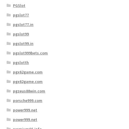
PGSlot
pgslot77
pgslot77.in
pgslot99
pgslot99.in
pgslot999bets.com
pgslotth
pgx62game.com
pgx62game.com
pgzeus88win.com
porsche999.com
power999.net
power999.net
premium66.info