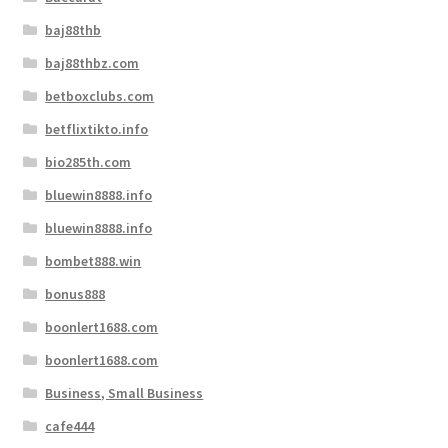
baj88thb
baj88thbz.com
betboxclubs.com
betflixtikto.info
bio285th.com
bluewin8888.info
bluewin8888.info
bombet888.win
bonus888
boonlert1688.com
boonlert1688.com
Business, Small Business
cafe444