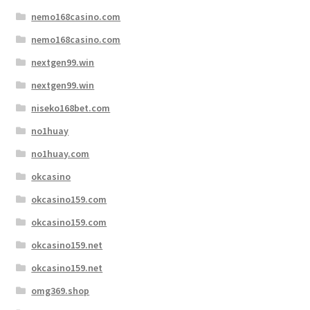
nemo168casino.com
nemo168casino.com
nextgen99.win
nextgen99.win
niseko168bet.com
no1huay
no1huay.com
okcasino
okcasino159.com
okcasino159.com
okcasino159.net
okcasino159.net
omg369.shop