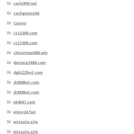
carlo999.net
cashgame168
Casino
cc11388.com
cc11388.com
chinatown888.win
daruma1688.com
dgb222hot.com
dr888bet.com
dr888bet.com
ek4567.com
enjoy24.fun
erisauto.site
erisauto.site