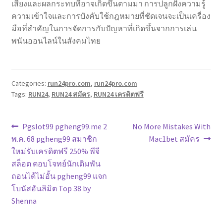
เสี่ยงและผลกระทบที่อาจเกิดขึ้นตามมา การปลูกฝังความรู้
ความเข้าใจและการบังคับใช้กฎหมายที่ชัดเจนจะเป็นเครื่อง
มือที่สำคัญในการจัดการกับปัญหาที่เกิดขึ้นจากการเล่น
พนันออนไลน์ในสังคมไทย
Categories:
run24pro.com
,
run24pro.com
Tags:
RUN24
,
RUN24 สมัคร
,
RUN24 เครดิตฟรี
แนะแนว
Previous
Next
Pgslot99 pgheng99.me 2
No More Mistakes With
post:
post:
พ.ค. 68 pgheng99 สมาชิก
Mac1bet สมัคร
เรื่อง
ใหม่รับเครดิตฟรี 250% พีจี
สล็อต ตอบโจทย์นักเดิมพัน
ถอนได้ไม่อั้น pgheng99 แจก
โบนัสอันลิมิต Top 38 by
Shenna