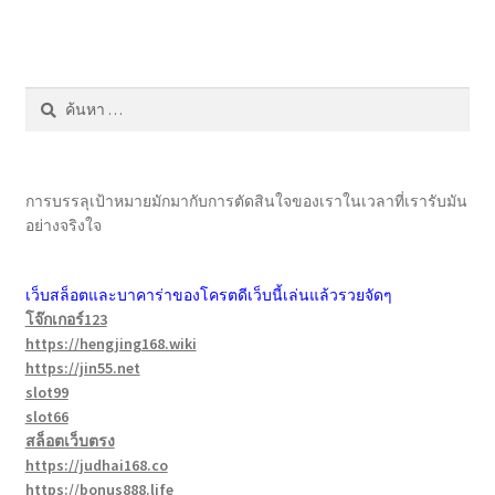
ค้นหา
สำหรับ:
การบรรลุเป้าหมายมักมากับการตัดสินใจของเราในเวลาที่เรารับมัน
อย่างจริงใจ
เว็บสล็อตและบาคาร่าของโครตดีเว็บนี้เล่นแล้วรวยจัดๆ
โจ๊กเกอร์123
https://hengjing168.wiki
https://jin55.net
slot99
slot66
สล็อตเว็บตรง
https://judhai168.co
https://bonus888.life