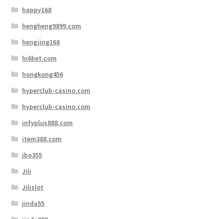
happy168
hengheng9899.com
hengjing168
hi6bet.com
hongkong456
hyperclub-casino.com
hyperclub-casino.com
infyplus888.com
item388.com
jbo355
Jili
Jilislot
jinda55