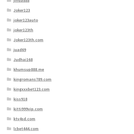
jinda888
Joker123
joker123auto
joker123th
Joker123th.com
juad69
Judhai168
khumsup888.me
kingromans789.com
kingxxxbet123.com
kiss918
kitti999vip.com
ktv4sd.com
lcbet444.com