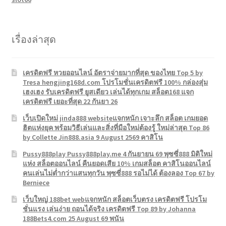
เรื่องล่าสุด
เครดิตฟรี หวยออนไลน์ อัตราจ่ายมากที่สุด ของไทย Top 5 by
Tresa hengjing168d.com โปรโมชั่นเครดิตฟรี 100% กล่องสุ่ม
เฮงเฮง รับเครดิตฟรี ยูสเดียว เล่นได้ทุกเกม สล็อต168 แจก
เครดิตฟรี เยอะที่สุด 22 กันยา 26
เว็บเปิดใหม่ jinda888 websiteแจกหนัก เจาะลึก สล็อต เกมยอด
ฮิตแห่งยุค พร้อมวิธีเล่นและสิ่งที่มือใหม่ต้องรู้ ใหม่ล่าสุด Top 86
by Collette Jin888.asia 9 August 2569 คาสิโน
Pussy888play Pussy888play.me 4 กันยายน 69 พุซซี่888 มิติใหม่
แห่ง สล็อตออนไลน์ คืนยอดเสีย 10% เกมสล็อต คาสิโนออนไลน์
คนเล่นไม่ต่ำกว่าแสนทุกวัน พุซซี่888 รอไม่ได้ ต้องลอง Top 67 by
Berniece
เว็บใหญ่ 188bet webแจกหนัก สล็อตเว็บตรง เครดิตฟรี โปรโม
ชั่นแรง เล่นง่าย ถอนได้จริง เครดิตฟรี Top 89 by Johanna
188Bets4.com 25 August 69 พนัน