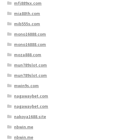
mfj889xx.com
mia88th.com
mib555s.com
mono16888.com
mono16888.com
moza888.com
mun789slot.com
mun789slot.com
mwin9s.com
nagawaybet.com
nagawaybet.com
nakoya1688.site
nbwin.me
nbwin.me