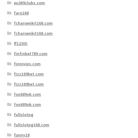
eu369clubs.com
faro168
fcharoenkit168.com
fcharoenkit168.com
ff123th
finfinbet789.com
finnivips.com
fizz169bet.com
fizz169bet.com
fox689ok.com
fox689ok.com
fullslotpg
fullslotpg168.com
funny18