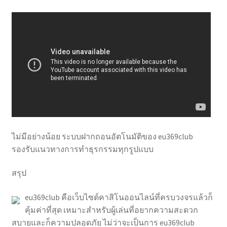
ไม่มีอย่างน้อย ระบบฝากถอนอัตโนมัติของ eu369club
รองรับแนวทางการทำธุรกรรมทุกรูปแบบ
สรุป
eu369club คือเว็บไซต์คาสิโนออนไลน์ที่ครบวงจรแล้วก็
คุ้มค่าที่สุด เหมาะสำหรับผู้เล่นที่อยากความสะดวก
สบายและก็ความปลอดภัย ไม่ว่าจะเป็นการ eu369club