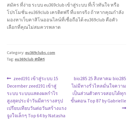
สมัคร ที่ง่าย ระบบ eu369club เข้าสู่ระบบ ที่เร็วทันใจ หรือ
โปรโมชั่น eu369club เครดิตฟรี ที่แจกจริง ถ้าหากคุณกำลัง
มองหาเว็บคาสิโนออนไลน์ที่เชื่อถือได้ eu369club คือตัว
เลือกที่คุณไม่สมควรพลาด
Category:
eu369clubs.com
Tag:
eu369club สมัคร
แนะแนว
Previous
Next
zeed191 เข้าสู่ระบบ 15
bio285 25 สิงหาคม bio285
post:
post:
December zeed191 เข้าสู่
ไม่มีทางรั่วไหลมั่นใจความ
เรื่อง
ระบบ ระบบแสดงผลกำไร
เป็นส่วนตัวตรวจสอบได้ทุก
สูงสุดประจำวันมีตารางสรุป
ขั้นตอน Top 87 by Gabrielle
เปรียบเทียบวันต่อวันสร้างแรง
จูงใจเล็กๆ Top 64 by Natasha