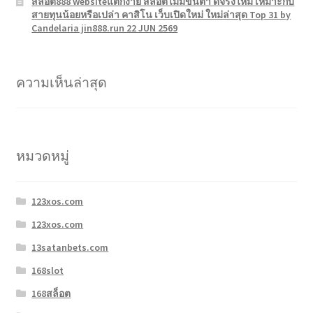
สล็อต888 websiteแตกง่าย สล็อตไม่มีขั้นต่ำ ดีจริงไหม เหมาะกับ
สายทุนน้อยหรือเปล่า คาสิโน เว็บเปิดใหม่ ใหม่ล่าสุด Top 31 by
Candelaria jin888.run 22 JUN 2569
ความเห็นล่าสุด
หมวดหมู่
123xos.com
123xos.com
13satanbets.com
168slot
168สล็อต