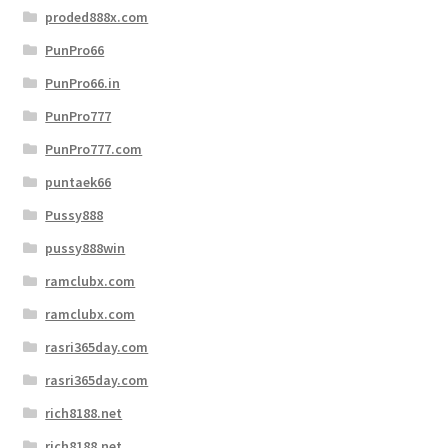
proded888x.com
PunPro66
PunPro66.in
PunPro777
PunPro777.com
puntaek66
Pussy888
pussy888win
ramclubx.com
ramclubx.com
rasri365day.com
rasri365day.com
rich8188.net
rich8188.net