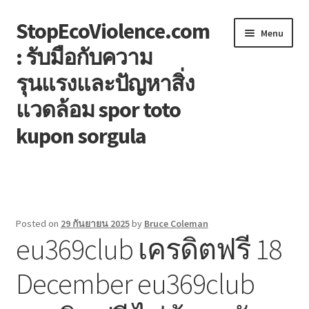
StopEcoViolence.com
Skip
Skip
Menu
to
to
: รับมือกับความ
navigation
content
รุนแรงและปัญหาสิ่ง
แวดล้อม spor toto
kupon sorgula
หน้าแรก
Blog
Posted on
29 กันยายน 2025
by
Bruce Coleman
eu369club เครดิตฟรี 18
Contact
December eu369club
Welcome to the family!