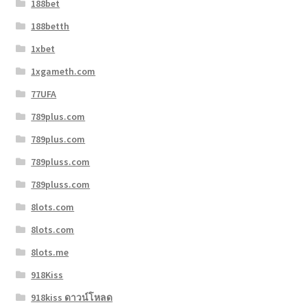
188bet
188betth
1xbet
1xgameth.com
77UFA
789plus.com
789plus.com
789pluss.com
789pluss.com
8lots.com
8lots.com
8lots.me
918Kiss
918kiss ดาวน์โหลด