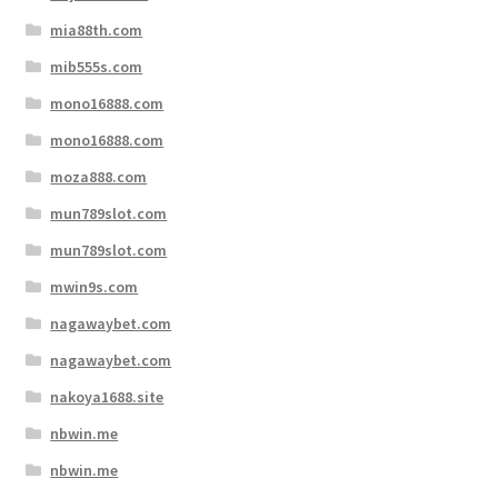
mia88th.com
mib555s.com
mono16888.com
mono16888.com
moza888.com
mun789slot.com
mun789slot.com
mwin9s.com
nagawaybet.com
nagawaybet.com
nakoya1688.site
nbwin.me
nbwin.me