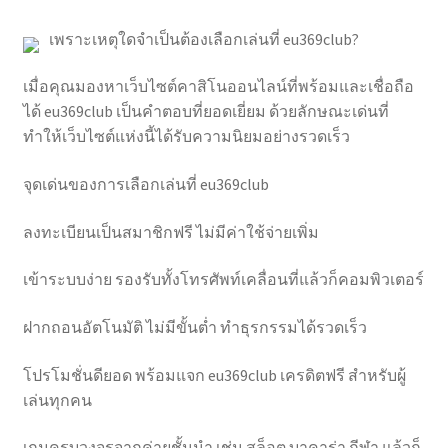
เพราะเหตุใดจำเป็นต้องเลือกเล่นที่ eu369club?
เมื่อคุณมองหาเว็บไซต์คาสิโนออนไลน์ที่พร้อมและเชื่อถือ
ได้ eu369club เป็นคำตอบที่ยอดเยี่ยม ด้วยลักษณะเด่นที่
ทำให้เว็บไซต์แห่งนี้ได้รับความนิยมอย่างรวดเร็ว
จุดเด่นของการเลือกเล่นที่ eu369club
ลงทะเบียนเป็นสมาชิกฟรี ไม่มีค่าใช้จ่ายเพิ่ม
เข้าระบบง่าย รองรับทั้งโทรศัพท์เคลื่อนที่แล้วก็คอมพิวเตอร์
ฝากถอนอัตโนมัติ ไม่มีขั้นต่ำ ทำธุรกรรมได้รวดเร็ว
โปรโมชั่นดียอด พร้อมแจก eu369club เครดิตฟรี สำหรับผู้
เล่นทุกคน
เกมครบวงจรจากค่ายชั้นนำ เช่น สล็อต บาคาร่า กีฬา แล้วก็