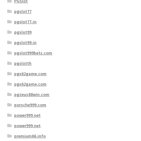
PGSlot
pgslot77
pgslot77.in
pgslot99
pgslot99.in
pgslot999bets.com
pgslotth
pgx62game.com
pgx62game.com
pgzeus88win.com
porsche999.com
power999.net
power999.net
premium66.info