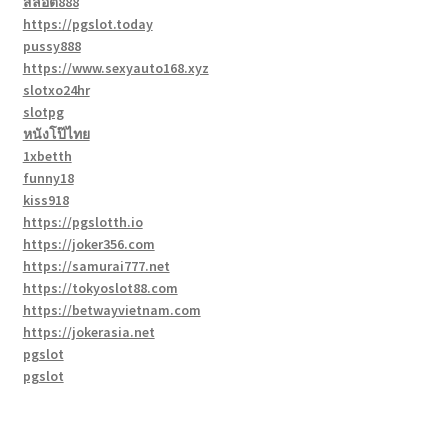
สล็อต888
https://pgslot.today
pussy888
https://www.sexyauto168.xyz
slotxo24hr
slotpg
หนังโป๊ไทย
1xbetth
funny18
kiss918
https://pgslotth.io
https://joker356.com
https://samurai777.net
https://tokyoslot88.com
https://betwayvietnam.com
https://jokerasia.net
pgslot
pgslot