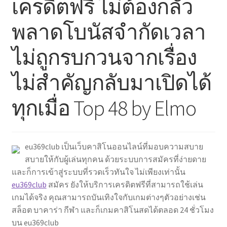
เครดิตฟรี ไม่ต้องกลัว
พลาดโบนัสจำกัดเวลา
ไม่ถูกรบกวนจากเรื่อง
ไม่สำคัญกลับมาเปิดได้
ทุกเมื่อ Top 48 by Elmo
eu369club เป็นเว็บคาสิโนออนไลน์ที่มอบความสบาย
สบายให้กับผู้เล่นทุกคน ด้วยระบบการสมัครที่ง่ายดาย
และก็การเข้าสู่ระบบที่รวดเร็วทันใจ ไม่เพียงเท่านั้น
eu369club
สมัคร ยังให้บริการเครดิตฟรีที่สามารถใช้เล่น
เกมได้จริง คุณสามารถบันเทิงใจกับเกมต่างๆตัวอย่างเช่น
สล็อต บาคาร่า กีฬา และก็เกมคาสิโนสดได้ตลอด 24 ชั่วโมง
บน eu369club