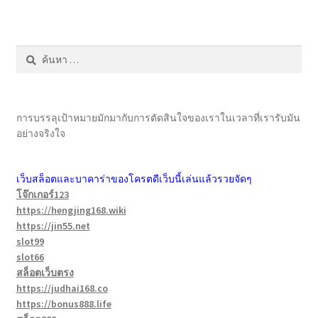
ค้นหา
สำหรับ:
การบรรลุเป้าหมายมักมากับการตัดสินใจของเราในเวลาที่เรารับมัน
อย่างจริงใจ
เว็บสล็อตและบาคาร่าของโครตดีเว็บนี้เล่นแล้วรวยจัดๆ
โจ๊กเกอร์123
https://hengjing168.wiki
https://jin55.net
slot99
slot66
สล็อตเว็บตรง
https://judhai168.co
https://bonus888.life