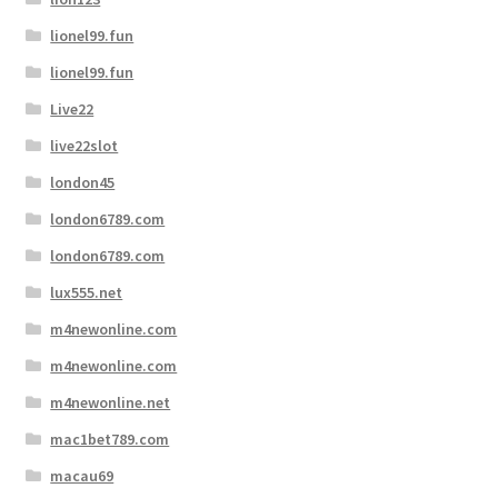
lionel99.fun
lionel99.fun
Live22
live22slot
london45
london6789.com
london6789.com
lux555.net
m4newonline.com
m4newonline.com
m4newonline.net
mac1bet789.com
macau69