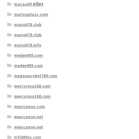
macau69 สมัคร
marinapluss.com
mario678.club
mario678.club
mario678.info
medee989.com
medee989.com
megawaysbet789.com
mercyrosa168.com
mercyrosa168.com
mexicanoo.com
mexicanoo.net
mexicanoo.net
mfj889xx.com