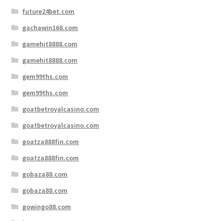
future24bet.com
gachawin168.com
gamehit8888.com
gamehit8888.com
gem99ths.com
gem99ths.com
goatbetroyalcasino.com
goatbetroyalcasino.com
goatza888fin.com
goatza888fin.com
gobaza88.com
gobaza88.com
gowingo88.com