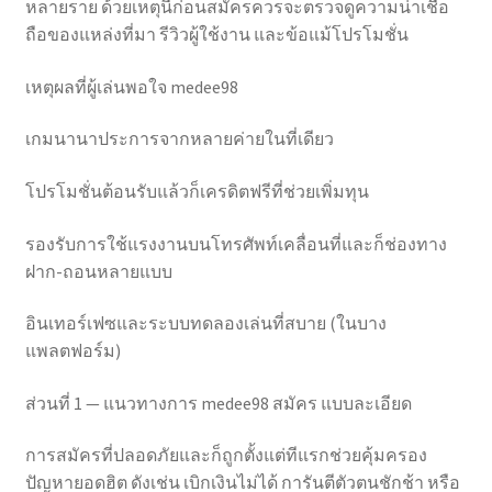
หลายราย ด้วยเหตุนี้ก่อนสมัครควรจะตรวจดูความน่าเชื่อ
ถือของแหล่งที่มา รีวิวผู้ใช้งาน และข้อแม้โปรโมชั่น
เหตุผลที่ผู้เล่นพอใจ medee98
เกมนานาประการจากหลายค่ายในที่เดียว
โปรโมชั่นต้อนรับแล้วก็เครดิตฟรีที่ช่วยเพิ่มทุน
รองรับการใช้แรงงานบนโทรศัพท์เคลื่อนที่และก็ช่องทาง
ฝาก-ถอนหลายแบบ
อินเทอร์เฟซและระบบทดลองเล่นที่สบาย (ในบาง
แพลตฟอร์ม)
ส่วนที่ 1 — แนวทางการ medee98 สมัคร แบบละเอียด
การสมัครที่ปลอดภัยและก็ถูกตั้งแต่ทีแรกช่วยคุ้มครอง
ปัญหายอดฮิต ดังเช่น เบิกเงินไม่ได้ การันตีตัวตนชักช้า หรือ