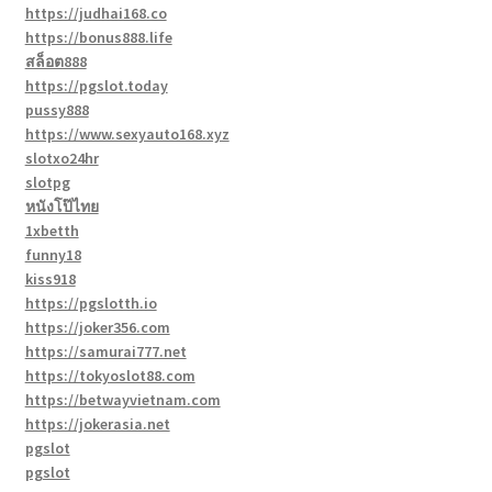
https://judhai168.co
https://bonus888.life
สล็อต888
https://pgslot.today
pussy888
https://www.sexyauto168.xyz
slotxo24hr
slotpg
หนังโป๊ไทย
1xbetth
funny18
kiss918
https://pgslotth.io
https://joker356.com
https://samurai777.net
https://tokyoslot88.com
https://betwayvietnam.com
https://jokerasia.net
pgslot
pgslot