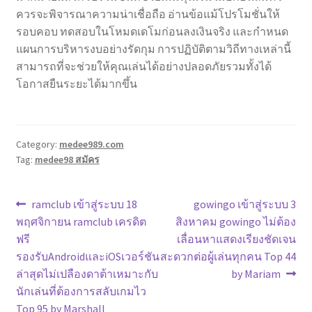
ควรจะพิจารณาความน่าเชื่อถือ อ่านข้อแม้โปรโมชั่นให้
รอบคอบ ทดสอบในโหมดเดโมก่อนลงเงินจริง และกำหนด
แผนการบริหารงบอย่างรัดกุม การปฏิบัติตามวิถีทางเหล่านี้
สามารถที่จะช่วยให้คุณเล่นได้อย่างปลอดภัยรวมทั้งได้
โอกาสยืนระยะได้มากขึ้น
Category:
medee989.com
Tag:
medee98 สมัคร
แนะแนว
Previous
Next
ramclub เข้าสู่ระบบ 18
gowingo เข้าสู่ระบบ 3
post:
post:
พฤศจิกายน ramclub เครดิต
สิงหาคม gowingo ไม่ต้อง
เรื่อง
ฟรี
เลื่อนหาแสดงเรียงชัดเจน
รองรับAndroidและiOSเวอร์ชัน
สะดวกต่อผู้เล่นทุกคน Top 44
ล่าสุดไม่เปลืองดาต้าเหมาะกับ
by Mariam
นักเล่นที่ต้องการสลับเกมไว
Top 95 by Marshall