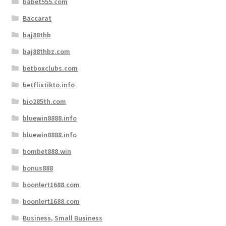
babet555.com
Baccarat
baj88thb
baj88thbz.com
betboxclubs.com
betflixtikto.info
bio285th.com
bluewin8888.info
bluewin8888.info
bombet888.win
bonus888
boonlert1688.com
boonlert1688.com
Business, Small Business