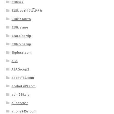
918Kiss
918kiss ดาวน์โหลด
918kissauto
918kissme
928coins.vip
928coins.vip
9kpluss.com
ABA
ABAGroup2
abbet789.com
acebet789.com
adm789.vip
allbet24hr
allone745s.com