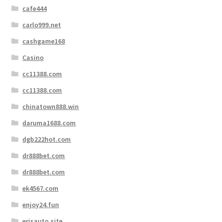
cafe444
carlo999.net
cashgame168
Casino
cc11388.com
cc11388.com
chinatown888.win
daruma1688.com
dgb222hot.com
dr888bet.com
dr888bet.com
ek4567.com
enjoy24.fun
erisauto.site