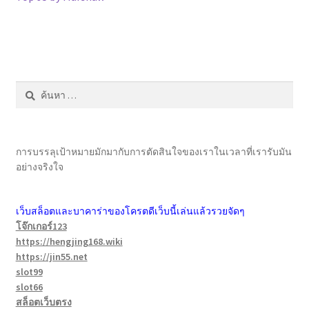
ค้นหา
สำหรับ:
การบรรลุเป้าหมายมักมากับการตัดสินใจของเราในเวลาที่เรารับมัน
อย่างจริงใจ
เว็บสล็อตและบาคาร่าของโครตดีเว็บนี้เล่นแล้วรวยจัดๆ
โจ๊กเกอร์123
https://hengjing168.wiki
https://jin55.net
slot99
slot66
สล็อตเว็บตรง