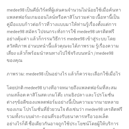
medee98 เป็นคีย์เวิร์ดที่ผู้เล่นคนจำนวนไม่น้อยใช้เมื่อค้นหา
แพลตฟอร์มเกมออนไลน์หรือคาสิโนรวมค่าย เนื้อหานี้เป็น
คู่มือแบบก้าวต่อก้าวที่วางแบบมาให้ท่านรู้เรื่องตั้งแต่การ
medee98 สมัคร ไปจนกระทั่งการใช้ medee98 เครดิตฟรี
อย่างคุ้มค่า แล้วก็กรรมวิธีการ medee98 เข้าสู่ระบบ โดย
สวัสดิภาพ อ่านบทนำนี้แล้วคุณจะได้ภาพรวม รู้เรื่องความ
เสี่ยง แล้วก็พร้อมนำหนทางไปใช้จริงบนหน้า /medee98
ของคุณ
ภาพรวม: medee98 เป็นอย่างไร แล้วก็ควรจะเลือกใช้เมื่อไร
โดยปกติ medee98 บางทีอาจหมายถึงแพลตฟอร์มที่สะสม
เกมสล็อต คาสิโนสด เกมโต๊ะ เกมยิงปลา และโปรโมชั่น
ต่างๆข้อดีของแพลตฟอร์มอย่างนี้เป็นความมากมายหลาย
ของเกม โปรโมชั่นที่ยั่วยวนใจ ดังเช่นว่า medee98 เครดิตฟรี
รวมทั้งระบบฝาก–ถอนที่รองรับธนาคารหรือวอลเล็ต
อย่างไรก็ดี ชื่อเดียวกันอาจถูกใช้ประโยชน์โดยผู้ให้บริการ