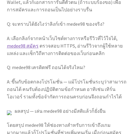
Wallet, แล้วก็เอกสารการันตีตัวตน (ถ้าระบบร้องขอ) เพื่อ
การสมัครและการถอนเป็นไปอย่างราบรื่น
Q: จะทราบได้ยังไงว่าลิงก์เข้า medee98 ของจริง?
A: เลือกลิงก์จากหน้าเว็บไซต์ทางการหรือรีวิวที่ไว้ใจได้,
medee98 สมัคร
ตรวจสอบ HTTPS, อ่านรีวิวจากผู้ใช้หลาย
แหล่ง และเช็กวิถีทางการติดต่อของเว็บก่อนคลิก
Q: medee98 เครดิตฟรี ถอนได้จริงไหม?
A: ขึ้นกับข้อตกลงโปรโมชั่น — แม้โปรโมชั่นระบุว่าสามารถ
ถอนได้ คนรับต้องปฏิบัติตามข้อกำหนด อาทิเช่น เทิร์น
โอเวอร์ รวมทั้งข้อจำกัดการถอนครบก่อนจึงถอนกำไรได้
ผลสรุป — เล่น medee98 อย่างมีสติแล้วก็ยั่งยืน
โดยสรุป medee98 ให้ช่องทางสำหรับการเข้าถึงเกม
มากมายแล้วก็โปรโมชั่นที่ช่วยเพิ่มทุนเริ่ม เมื่อก่อนสมัคร