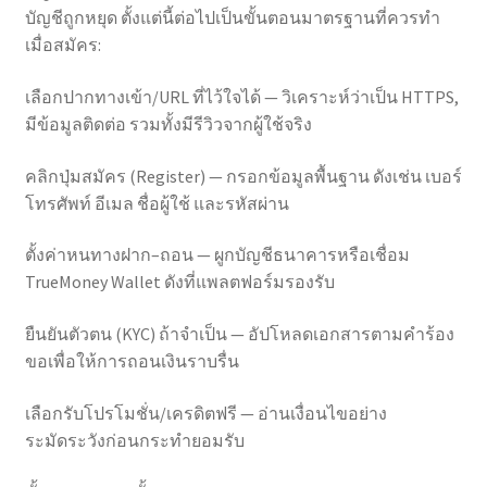
บัญชีถูกหยุด ตั้งแต่นี้ต่อไปเป็นขั้นตอนมาตรฐานที่ควรทำ
เมื่อสมัคร:
เลือกปากทางเข้า/URL ที่ไว้ใจได้ — วิเคราะห์ว่าเป็น HTTPS,
มีข้อมูลติดต่อ รวมทั้งมีรีวิวจากผู้ใช้จริง
คลิกปุ่มสมัคร (Register) — กรอกข้อมูลพื้นฐาน ดังเช่น เบอร์
โทรศัพท์ อีเมล ชื่อผู้ใช้ และรหัสผ่าน
ตั้งค่าหนทางฝาก–ถอน — ผูกบัญชีธนาคารหรือเชื่อม
TrueMoney Wallet ดังที่แพลตฟอร์มรองรับ
ยืนยันตัวตน (KYC) ถ้าจำเป็น — อัปโหลดเอกสารตามคำร้อง
ขอเพื่อให้การถอนเงินราบรื่น
เลือกรับโปรโมชั่น/เครดิตฟรี — อ่านเงื่อนไขอย่าง
ระมัดระวังก่อนกระทำยอมรับ