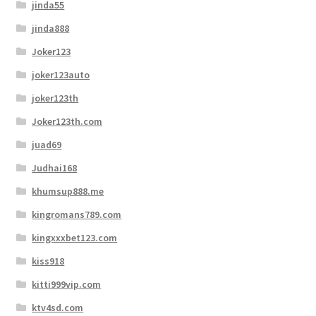
jinda55
jinda888
Joker123
joker123auto
joker123th
Joker123th.com
juad69
Judhai168
khumsup888.me
kingromans789.com
kingxxxbet123.com
kiss918
kitti999vip.com
ktv4sd.com