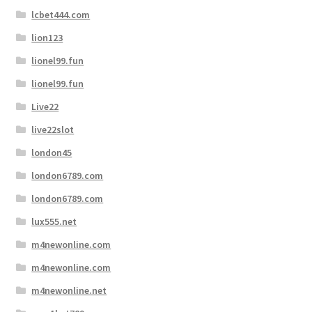
lcbet444.com
lion123
lionel99.fun
lionel99.fun
Live22
live22slot
london45
london6789.com
london6789.com
lux555.net
m4newonline.com
m4newonline.com
m4newonline.net