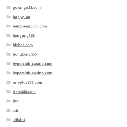
gowingo88.com
happy168
hengheng9899.com
hengjing168
hi6bet.com
hongkong456
hyperclub-casino.com
hyperclub-casino.com
infyplus888.com
item388.com
jbo355
Jili
Jilislot