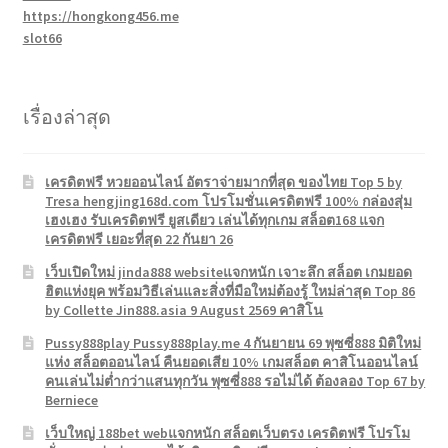
https://hongkong456.me
slot66
เรื่องล่าสุด
เครดิตฟรี หวยออนไลน์ อัตราจ่ายมากที่สุด ของไทย Top 5 by
Tresa hengjing168d.com โปรโมชั่นเครดิตฟรี 100% กล่องสุ่ม
เฮงเฮง รับเครดิตฟรี ยูสเดียว เล่นได้ทุกเกม สล็อต168 แจก
เครดิตฟรี เยอะที่สุด 22 กันยา 26
เว็บเปิดใหม่ jinda888 websiteแจกหนัก เจาะลึก สล็อต เกมยอด
ฮิตแห่งยุค พร้อมวิธีเล่นและสิ่งที่มือใหม่ต้องรู้ ใหม่ล่าสุด Top 86
by Collette Jin888.asia 9 August 2569 คาสิโน
Pussy888play Pussy888play.me 4 กันยายน 69 พุซซี่888 มิติใหม่
แห่ง สล็อตออนไลน์ คืนยอดเสีย 10% เกมสล็อต คาสิโนออนไลน์
คนเล่นไม่ต่ำกว่าแสนทุกวัน พุซซี่888 รอไม่ได้ ต้องลอง Top 67 by
Berniece
เว็บใหญ่ 188bet webแจกหนัก สล็อตเว็บตรง เครดิตฟรี โปรโม