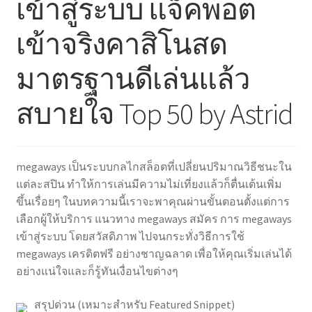
เข้าสู่ระบบ แจ็คพอต
เข้าจริงคาสิโนสด
มาตรฐานดีเล่นแล้ว
สบายใจ Top 50 by Astrid
megaways เป็นระบบกลไกสล็อตที่เปลี่ยนปริมาณวิธีชนะใน
แต่ละสปิน ทำให้การเล่นมีความไม่เที่ยงแล้วก็ตื่นเต้นเพิ่ม
ขึ้นเรื่อยๆ ในบทความนี้เราจะพาคุณผ่านขั้นตอนตั้งแต่การ
เลือกผู้ให้บริการ แนวทาง megaways สมัคร การ megaways
เข้าสู่ระบบ โดยสวัสดิภาพ ไปจนกระทั่งวิธีการใช้
megaways เครดิตฟรี อย่างชาญฉลาด เพื่อให้คุณเริ่มเล่นได้
อย่างแน่ใจและก็รู้ทันเงื่อนไขต่างๆ
สรุปด่วน (เหมาะสำหรับ Featured Snippet)