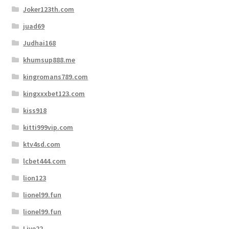
Joker123th.com
juad69
Judhai168
khumsup888.me
kingromans789.com
kingxxxbet123.com
kiss918
kitti999vip.com
ktv4sd.com
lcbet444.com
lion123
lionel99.fun
lionel99.fun
Live22