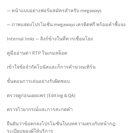
— หน้าแบบอย่างฟอร์มสมัครสำหรับ megaways
— ภาพแสดงโปรโมชั่น megaways เครดิตฟรี พร้อมคำชี้แจง
Internal links — ลิงก์ข้างในที่ควรเชื่อมโยง
คู่มืออ่านค่า RTP ในเกมสล็อต
เข้าใจข้อจำกัดโบนัสและก็การคำนวณเทิร์น
ขั้นตอนการเล่นอย่างรับผิดชอบ
ตรวจดูก่อนเผยแพร่ (Editing & QA)
ตรวจไวยากรณ์และการสะกดคำ
ยืนยันว่าข้อตกลงโปรโมชั่นในบทความตรงกับหน้ากฎ
ระเบียบของผู้ให้บริการ