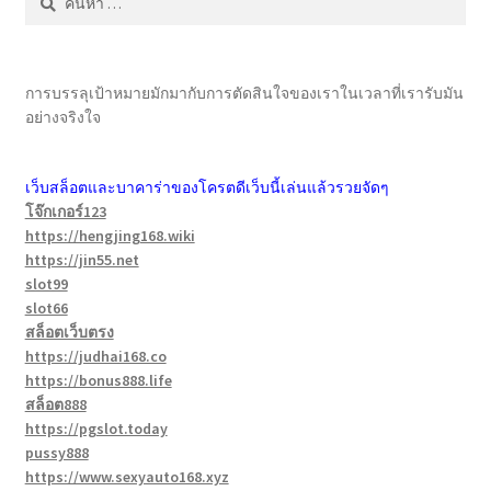
สำหรับ:
การบรรลุเป้าหมายมักมากับการตัดสินใจของเราในเวลาที่เรารับมัน
อย่างจริงใจ
เว็บสล็อตและบาคาร่าของโครตดีเว็บนี้เล่นแล้วรวยจัดๆ
โจ๊กเกอร์123
https://hengjing168.wiki
https://jin55.net
slot99
slot66
สล็อตเว็บตรง
https://judhai168.co
https://bonus888.life
สล็อต888
https://pgslot.today
pussy888
https://www.sexyauto168.xyz