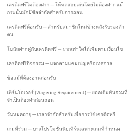
เครดิตฟรีไม่ต้องฝาก — ให้ทดสอบเล่นโดยไม่ต้องฝาก แม้
กระนั้นมักมีข้อจำกัดสำหรับการถอน
เครดิตฟรีต้อนรับ — สำหรับสมาชิกใหม่ข้างหลังรับรองตัว
ตน
โบนัสฝากคู่กับเครดิตฟรี — ฝากเท่าใดได้เพิ่มตามเงื่อนไข
เครดิตฟรีกิจกรรม — แจกตามแคมเปญหรือเทศกาล
ข้อแม้ที่ต้องอ่านก่อนรับ
เทิร์นโอเวอร์ (Wagering Requirement) — ยอดเดิมพันรวมที่
จำเป็นต้องทำก่อนถอน
วันหมดอายุ — เวลาจำกัดสำหรับเพื่อการใช้เครดิตฟรี
เกมที่ร่วม — บางโปรโมชั่นนับเทิร์นเฉพาะเกมที่กำหนด