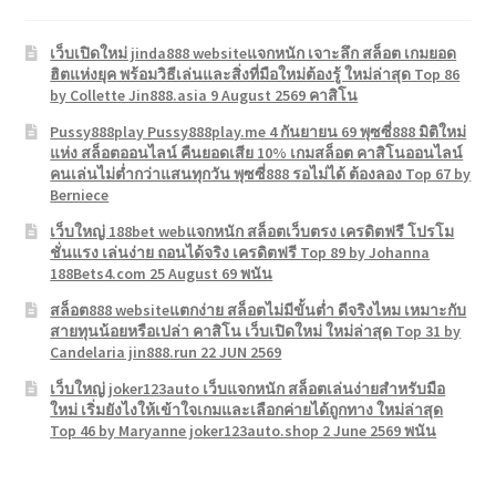
เว็บเปิดใหม่ jinda888 websiteแจกหนัก เจาะลึก สล็อต เกมยอด
ฮิตแห่งยุค พร้อมวิธีเล่นและสิ่งที่มือใหม่ต้องรู้ ใหม่ล่าสุด Top 86
by Collette Jin888.asia 9 August 2569 คาสิโน
Pussy888play Pussy888play.me 4 กันยายน 69 พุซซี่888 มิติใหม่
แห่ง สล็อตออนไลน์ คืนยอดเสีย 10% เกมสล็อต คาสิโนออนไลน์
คนเล่นไม่ต่ำกว่าแสนทุกวัน พุซซี่888 รอไม่ได้ ต้องลอง Top 67 by
Berniece
เว็บใหญ่ 188bet webแจกหนัก สล็อตเว็บตรง เครดิตฟรี โปรโม
ชั่นแรง เล่นง่าย ถอนได้จริง เครดิตฟรี Top 89 by Johanna
188Bets4.com 25 August 69 พนัน
สล็อต888 websiteแตกง่าย สล็อตไม่มีขั้นต่ำ ดีจริงไหม เหมาะกับ
สายทุนน้อยหรือเปล่า คาสิโน เว็บเปิดใหม่ ใหม่ล่าสุด Top 31 by
Candelaria jin888.run 22 JUN 2569
เว็บใหญ่ joker123auto เว็บแจกหนัก สล็อตเล่นง่ายสำหรับมือ
ใหม่ เริ่มยังไงให้เข้าใจเกมและเลือกค่ายได้ถูกทาง ใหม่ล่าสุด
Top 46 by Maryanne joker123auto.shop 2 June 2569 พนัน