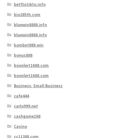
betflixtikto.info
bio285th.com
bluewin8888.info
bluewin8888.info
bombet888.win
bonus888
boonlert1688.com
boonlert1688.com
Business, Small Business
cafe444
carlo999.net
cashgame168
Casino
cc11388.com