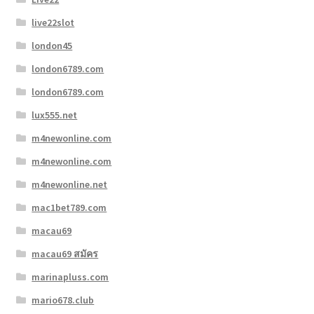
live22slot
london45
london6789.com
london6789.com
lux555.net
m4newonline.com
m4newonline.com
m4newonline.net
mac1bet789.com
macau69
macau69 สมัคร
marinapluss.com
mario678.club