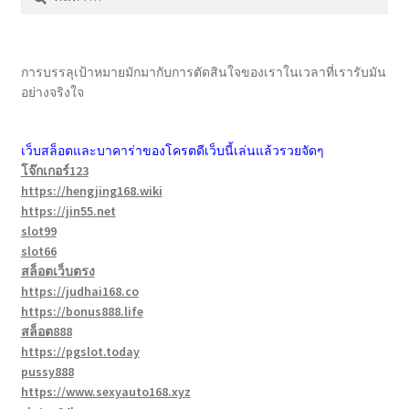
สำหรับ:
การบรรลุเป้าหมายมักมากับการตัดสินใจของเราในเวลาที่เรารับมัน
อย่างจริงใจ
เว็บสล็อตและบาคาร่าของโครตดีเว็บนี้เล่นแล้วรวยจัดๆ
โจ๊กเกอร์123
https://hengjing168.wiki
https://jin55.net
slot99
slot66
สล็อตเว็บตรง
https://judhai168.co
https://bonus888.life
สล็อต888
https://pgslot.today
pussy888
https://www.sexyauto168.xyz