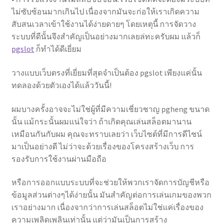
ไม่ซับซ้อนมากเกินไป เนื่องจากมันจะก่อให้เราเกิดความ
สับสนเวลาเข้าใช้งานได้ง่ายดายๆ โดยเหตุนี้ การจัดวาง
ระบบที่ดีนั้นจึงสำคัญเป็นอย่างมากเลยล่ทะครับผม แล้วก็
pgslot
ก็ทำได้ดีเยี่ยม
วางแบบเว็บตรงที่เยี่ยมที่สุดจำเป็นต้อง pgslot เพียงแค่นั้น
ทดลองด้วยตัวเองได้แล้ววันนี้!
ผมบางครั้งอาจจะไม่ใช่ผู้ที่มีความเชี่ยวชาญ pgheng ขนาด
นั้น แม้กระนั้นผมแน่ใจว่า ถ้าเกิดคุณเล่นสล็อตมานาน
เหมือนกันกับผม คุณจะทราบเลยว่า เว็บไซต์ที่มีการดีไซน์
มาเป็นอย่างดี ไม่ว่าจะด้วยเรื่องของโครงสร้างเว็บ การ
รองรับการใช้งานผ่านมือถือ
หรือการออกแบบระบบที่จะช่วยให้พวกเราจัดการบัญชีหรือ
ข้อมูลส่วนต่างๆได้ง่ายนั้น มันสำคัญต่อการเล่นเกมของพวก
เราอย่างมาก เนื่องจากว่าการเล่นสล็อตไม่ใช่แค่เรื่องของ
ความเพลิดเพลินเท่านั้น แต่ว่ามันเป็นการสร้าง