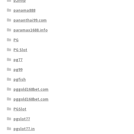
p2vvip
panama888
pananthai99.com
paramax1688.info
PG
PG Slot
pg77
pg99
pgfish
pggold168bet.com
pggold168bet.com
PGSlot
pgslot77
pgslot77.in