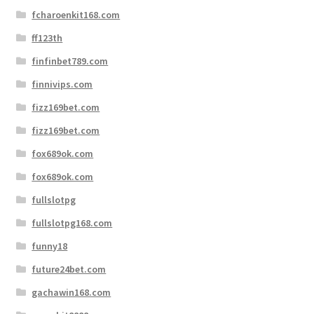
fcharoenkit168.com
ff123th
finfinbet789.com
finnivips.com
fizz169bet.com
fizz169bet.com
fox689ok.com
fox689ok.com
fullslotpg
fullslotpg168.com
funny18
future24bet.com
gachawin168.com