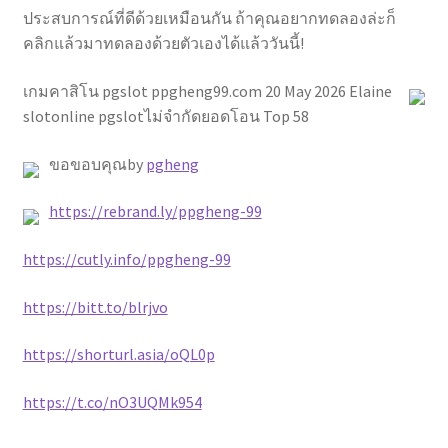
ประสบการณ์ที่ดีด้วยเหมือนกัน ถ้าคุณอยากทดลองล่ะก็
คลิกแล้วมาทดลองด้วยตัวเองได้แล้ววันนี้!
เกมคาสิโน pgslot ppgheng99.com 20 May 2026 Elaine
slotonline pgslotไม่จำกัดยอดโอน Top 58
ขอขอบคุณby
pgheng
https://rebrand.ly/ppgheng-99
https://cutly.info/ppgheng-99
https://bitt.to/blrjvo
https://shorturl.asia/oQL0p
https://t.co/nO3UQMk954