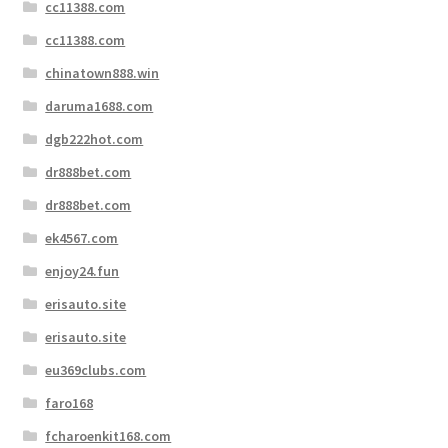
cc11388.com
cc11388.com
chinatown888.win
daruma1688.com
dgb222hot.com
dr888bet.com
dr888bet.com
ek4567.com
enjoy24.fun
erisauto.site
erisauto.site
eu369clubs.com
faro168
fcharoenkit168.com