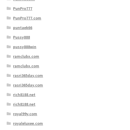
PunPro777
PunPro777.com
puntaek66
Pussy888
pussy888win
ramclubx.com
ramclubx.com
rasri365day.com
rasri365day.com
rich8188.net
rich8188.net
royal99y.com
royaleluxee.com