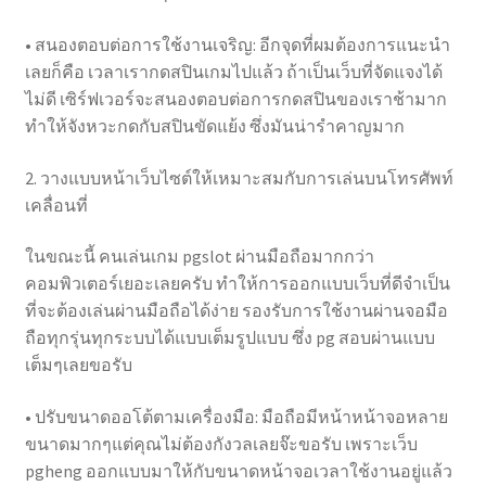
• สนองตอบต่อการใช้งานเจริญ: อีกจุดที่ผมต้องการแนะนำ
เลยก็คือ เวลาเรากดสปินเกมไปแล้ว ถ้าเป็นเว็บที่จัดแจงได้
ไม่ดี เซิร์ฟเวอร์จะสนองตอบต่อการกดสปินของเราช้ามาก
ทำให้จังหวะกดกับสปินขัดแย้ง ซึ่งมันน่ารำคาญมาก
2. วางแบบหน้าเว็บไซต์ให้เหมาะสมกับการเล่นบนโทรศัพท์
เคลื่อนที่
ในขณะนี้ คนเล่นเกม pgslot ผ่านมือถือมากกว่า
คอมพิวเตอร์เยอะเลยครับ ทำให้การออกแบบเว็บที่ดีจำเป็น
ที่จะต้องเล่นผ่านมือถือได้ง่าย รองรับการใช้งานผ่านจอมือ
ถือทุกรุ่นทุกระบบได้แบบเต็มรูปแบบ ซึ่ง pg สอบผ่านแบบ
เต็มๆเลยขอรับ
• ปรับขนาดออโต้ตามเครื่องมือ: มือถือมีหน้าหน้าจอหลาย
ขนาดมากๆแต่คุณไม่ต้องกังวลเลยจ๊ะขอรับ เพราะเว็บ
pgheng ออกแบบมาให้กับขนาดหน้าจอเวลาใช้งานอยู่แล้ว