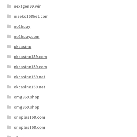
nextgen99.win
niseko168bet.com
no1huay
no1huay.com
okcasino
okcasino159.com
okcasino159.com
okcasino159.net
okcasino159.net
omg369.shop
omg369.shop
onoplus168.com
onoplus168.com