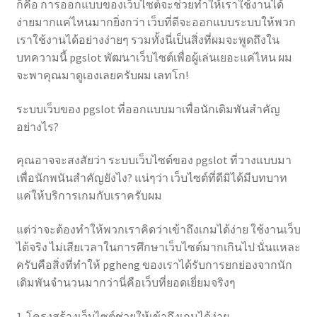
ก็คือ การออกแบบของเว็บไซต์จะช่วยทำให้เราใช้งานได้
ง่ายมากแค่ไหนมากยิ่งกว่า เว็บที่ดีจะออกแบบระบบให้พวก
เราใช้งานได้อย่างง่ายๆ รวมทั้งนี่เป็นสิ่งที่ผมจะพูดถึงใน
บทความนี้ pgslot พัฒนาเว็บไซต์เพื่อผู้เล่นเยอะแค่ไหน ผม
จะพาคุณมาดูเองเลยครับผม เลทโก!
ระบบเว็บของ pgslot ที่ออกแบบมาเพื่อนักเดิมพันสำคัญ
อย่างไร?
คุณอาจจะสงสัยว่า ระบบเว็บไซต์ของ pgslot ที่วางแบบมา
เพื่อนักพนันสำคัญยังไง? แน่ๆว่า เว็บไซต์ที่ดีมิได้มีบทบาท
แค่ให้บริการเกมกับเราครับผม
แต่ว่าจะต้องทำให้พวกเราคิดว่าเข้าถึงเกมได้ง่าย ใช้งานเว็บ
ได้จริง ไม่เสียเวลาในการศึกษาเว็บไซต์มากเกินไป นั่นแหละ
ครับคือสิ่งที่ทำให้ pgheng ของเราได้รับการยกย่องจากนัก
เดิมพันจำนวนมากว่านี่คือเว็บที่ยอดเยี่ยมจริงๆ
1. โครงสร้างเว็บไซต์ช่วยให้เข้าถึงเกมได้ง่าย