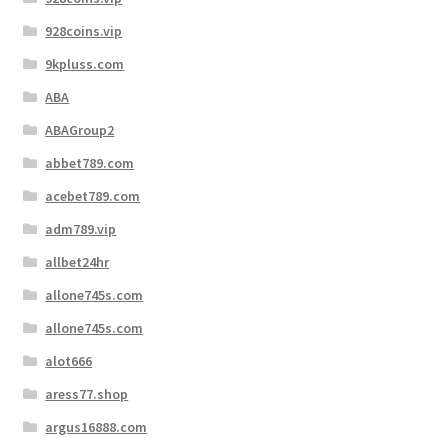
928coins.vip
9kpluss.com
ABA
ABAGroup2
abbet789.com
acebet789.com
adm789.vip
allbet24hr
allone745s.com
allone745s.com
alot666
aress77.shop
argus16888.com