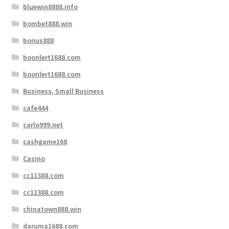
bluewin8888.info
bombet888.win
bonus888
boonlert1688.com
boonlert1688.com
Business, Small Business
cafe444
carlo999.net
cashgame168
Casino
cc11388.com
cc11388.com
chinatown888.win
daruma1688.com