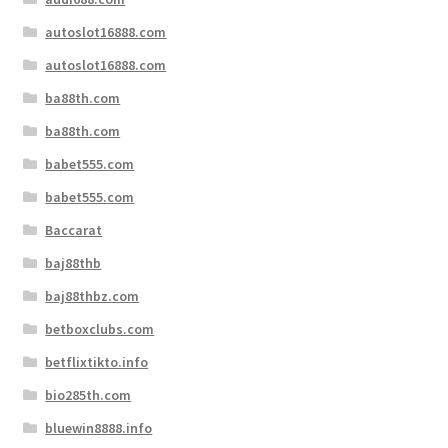
autoslot16888.com
autoslot16888.com
ba88th.com
ba88th.com
babet555.com
babet555.com
Baccarat
baj88thb
baj88thbz.com
betboxclubs.com
betflixtikto.info
bio285th.com
bluewin8888.info