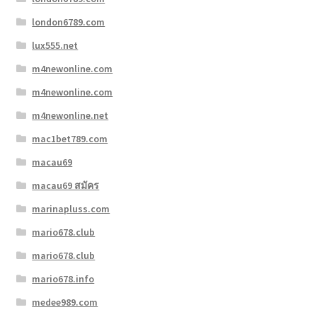
london6789.com
lux555.net
m4newonline.com
m4newonline.com
m4newonline.net
mac1bet789.com
macau69
macau69 สมัคร
marinapluss.com
mario678.club
mario678.club
mario678.info
medee989.com