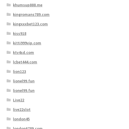
khumsup888.me
kingromans789.com
kingxxxbet123.com
kiss918
kitti999vip.com
ktv4sd.com
lcbet444.com
lion123
lionel99.fun
lionel99.fun
Live22
live22slot
london45
london6789.com