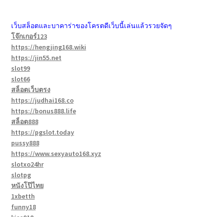
เว็บสล็อตและบาคาร่าของโครตดีเว็บนี้เล่นแล้วรวยจัดๆ
โจ๊กเกอร์123
https://hengjing168.wiki
https://jin55.net
slot99
slot66
สล็อตเว็บตรง
https://judhai168.co
https://bonus888.life
สล็อต888
https://pgslot.today
pussy888
https://www.sexyauto168.xyz
slotxo24hr
slotpg
หนังโป๊ไทย
1xbetth
funny18