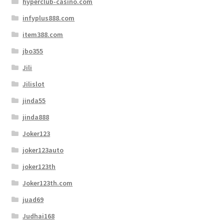
hyperclub-casino.com
infyplus888.com
item388.com
jbo355
Jili
Jilislot
jinda55
jinda888
Joker123
joker123auto
joker123th
Joker123th.com
juad69
Judhai168