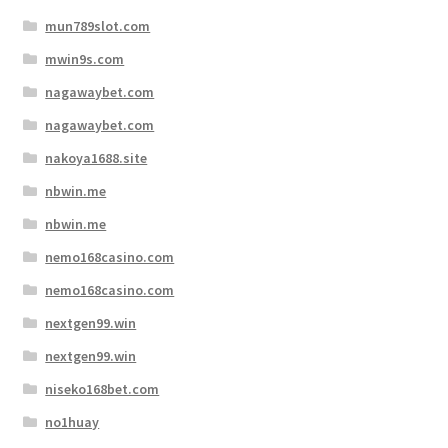
mun789slot.com
mwin9s.com
nagawaybet.com
nagawaybet.com
nakoya1688.site
nbwin.me
nbwin.me
nemo168casino.com
nemo168casino.com
nextgen99.win
nextgen99.win
niseko168bet.com
no1huay