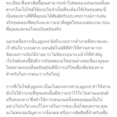
ทะเบียน ซึ่งเครดิตนี้คุณสามารถนำไปทดลองเล่นเกมสล็อต
ต่างๆในเว็บไซต์ได้แบบไม่จำเป็นที่จะต้องใช้เงินของตน นี่
เป็นช่องทางที่ดีที่คุณจะได้สัมผัสกับประสบการณ์การเล่น
จริงๆทดลองฟีพบร์และความน่าดึงดูดใจของแต่ละเกม ก่อน
ที่คุณจะตกลงใจลงเงินพนันจริง
นอกเหนือจากนั้น pgslot ยังมีระบบการทำงานที่สบายและ
เร็วทันใจ ระบบฝาก-ถอนอัตโนมัติที่ทำให้ท่านสามารถ
จัดแจงการเงินได้ง่ายมาก ไม่ต้องรอนาน แล้วก็ที่สำคัญ
เว็บไซต์แห่งนี้ยังมีการอัปเดตเกมใหม่ๆอย่างต่อเนื่อง คุณจะ
ไม่พลาดเกมสล็อตปัจจุบันที่มีการแก้ไขเพื่อเพิ่มช่องทาง
สำหรับในการชนะรางวัลใหญ่
การที่เว็บไซต์ pgslot เป็นเว็บตรงจากค่าย pgslot ทำให้ท่าน
มั่นใจได้ว่าเกมที่คุณเล่นนั้นมีความน่าไว้ใจ ไม่ผ่านเอเย่นต์
หรือคนกลาง ซึ่งทำให้การเล่นเกมสล็อตของคุณเป็นไป
อย่างโปร่งใส และก็โอกาสในการชนะนั้นก็ชอบธรรม คุณ
จะไม่พบเจอปัญหาการล็อกผล หรือการตัดสิทธิ์สำหรับเพื่อ