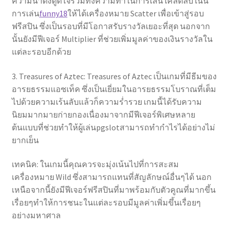
ความน่าดึงดูดใจรวมทั้งความท้าในการเล่น เคล็ดลับ เน้น
การเล่น
funny18
ให้ได้เครื่องหมาย Scatter เพื่อเข้าสู่รอบ
ฟรีสปิน ซึ่งเป็นรอบที่มีโอกาสรับรางวัลเยอะที่สุด นอกจาก
นั้นยังมีฟีเจอร์ Multiplier ที่ช่วยเพิ่มมูลค่าของเงินรางวัลใน
แต่ละรอบอีกด้วย
3. Treasures of Aztec: Treasures of Aztec เป็นเกมที่มีธีมของ
อารยธรรมแอซเท็ค ซึ่งเป็นเยี่ยมในอารยธรรมโบราณที่เต็ม
ไปด้วยความเร้นลับแล้วก็ความร่ำรวย เกมนี้ได้รับความ
นิยมมากมายก่ายกองเนื่องมาจากมีฟีเจอร์พิเศษหลาย
ต้นแบบที่ช่วยทำให้ผู้เล่นpgslotสามารถทำกำไรได้อย่างไม่
ยากเย็น
เทคนิค: ในเกมนี้คุณควรจะมุ่งเน้นไปที่การสะสม
เครื่องหมาย Wild ซึ่งสามารถแทนที่สัญลักษณ์อื่นๆได้ นอก
เหนือจากนี้ยังมีฟีเจอร์ฟรีสปินที่มาพร้อมกับตัวคูณที่มากขึ้น
เรื่อยๆทำให้การชนะในแต่ละรอบมีมูลค่าเพิ่มขึ้นเรื่อยๆ
อย่างมหาศาล