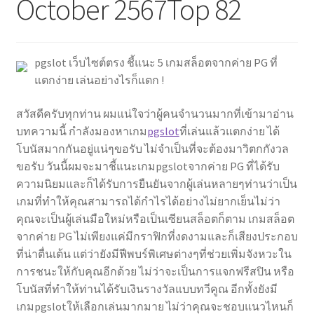
October 2567Top 82
pgslot เว็บไซต์ตรง ชี้แนะ 5 เกมสล็อตจากค่าย PG ที่
แตกง่าย เล่นอย่างไรก็แตก !
สวัสดีครับทุกท่าน ผมแน่ใจว่าผู้คนจำนวนมากที่เข้ามาอ่าน
บทความนี้ กำลังมองหาเกม
pgslot
ที่เล่นแล้วแตกง่าย ได้
โบนัสมากกันอยู่แน่ๆขอรับ ไม่จำเป็นที่จะต้องมาวิตกกังวล
ขอรับ วันนี้ผมจะมาชี้แนะเกมpgslotจากค่าย PG ที่ได้รับ
ความนิยมและก็ได้รับการยืนยันจากผู้เล่นหลายๆท่านว่าเป็น
เกมที่ทำให้คุณสามารถได้กำไรได้อย่างไม่ยากเย็นไม่ว่า
คุณจะเป็นผู้เล่นมือใหม่หรือเป็นเซียนสล็อตก็ตาม เกมสล็อต
จากค่าย PG ไม่เพียงแค่มีกราฟิกที่งดงามและก็เสียงประกอบ
ที่น่าตื่นเต้น แต่ว่ายังมีฟีพบร์พิเศษต่างๆที่ช่วยเพิ่มจังหวะใน
การชนะให้กับคุณอีกด้วย ไม่ว่าจะเป็นการแจกฟรีสปิน หรือ
โบนัสที่ทำให้ท่านได้รับเงินรางวัลแบบทวีคูณ อีกทั้งยังมี
เกมpgslotให้เลือกเล่นมากมาย ไม่ว่าคุณจะชอบแนวไหนก็