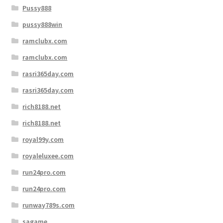
Pussy888
pussy888win
ramclubx.com
ramclubx.com
rasri365day.com
rasri365day.com
rich8188.net
rich8188.net
royal99y.com
royaleluxee.com
run24pro.com
run24pro.com
runway789s.com
sagame