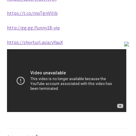
https://t.co/mqTgnVlllb
http://gg.gg/funny18-vip
https://shorturl.asia/vYauX