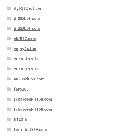
dgb222hot.com
dr888bet.com
dr888bet.com
ek4567.com
enjoy24.fun
erisauto.site
erisauto.site
eu369clubs.com
faro168
fcharoenkit168.com
fcharoenkit168.com
ff123th
finfinbet789.com