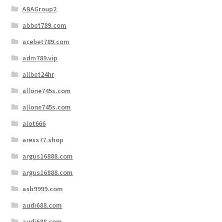
ABAGroup2
abbet789.com
acebet789.com
adm789.vip
allbet24hr
allone745s.com
allone745s.com
alot666
aress77.shop
argus16888.com
argus16888.com
asb9999.com
audi688.com
audi688.com