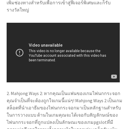
เพิ่มช่องทางสำหรับเพื่อการเข้าสู่ฟีเจอร์พิเศษและก็รับ
รางวัลใหญ่
2. Mahjong Ways 2: หากคุณเป็นแฟนของเกมไพ่นกกระจอก
คุณจำเป็นที่จะต้องถูกใจเกมนี้แน่ๆ! Mahjong Ways 2 เป็นเกม
สล็อตที่นำเอาธีมของไพ่นกกระจอกมาเป็นหลักฐานสำหรับ
ในการวางแบบ ด้านในเกมคุณจะได้เจอกับสัญลักษณ์ของ
ไพ่นกกระจอกที่ถูกแปลงเป็นลักษณะของเกมpgslotที่มี