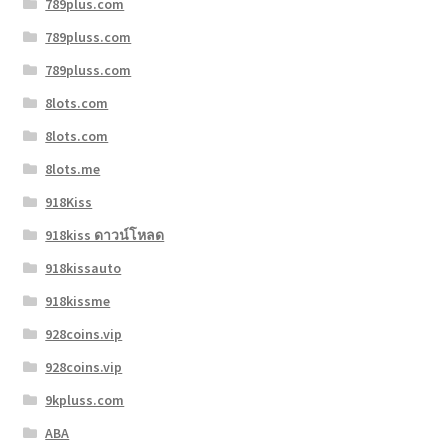
789plus.com
789pluss.com
789pluss.com
8lots.com
8lots.com
8lots.me
918Kiss
918kiss ดาวน์โหลด
918kissauto
918kissme
928coins.vip
928coins.vip
9kpluss.com
ABA