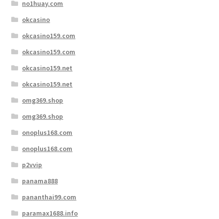
no1huay.com
okcasino
okcasino159.com
okcasino159.com
okcasino159.net
okcasino159.net
omg369.shop
omg369.shop
onoplus168.com
onoplus168.com
p2vvip
panama888
pananthai99.com
paramax1688.info