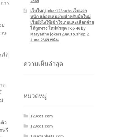
2569
ับการ
เว็บใหญ่ joker123auto เว็บแจก
หนัก สล็อตเล่นง่ายสำหรับมือใหม่
เริ่มยังไงให้เข้าใจเกมและเลือกค่าย
รวม
ได้ถูกทาง ใหม่ล่าสุด Top 46 by
นวน
Maryanne joker123auto.shop 2
June 2569 พนัน
นได้
ความเห็นล่าสุด
ลาด
ี
หมวดหมู่
ม่
123xos.com
อตัว
123xos.com
ตฟรี
13satanbets.com