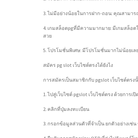
3. ไม่มีอย่างน้อยในการฝาก-ถอน: คุณสามารถเ
4. เกมสล็อตpgที่มีความมากมาย: มีเกมสล็อต
สวย
5. โปรโมชั่นพิเศษ: มีโปรโมชั่นมากไม่น้อยเล
สมัคร pg slot เว็บไซต์ตรงได้ยังไง
การสมัครเป็นสมาชิกกับ pgslot เว็บไซต์ตรงนั้
1. ไปสู่เว็บไซต์ pgslot เว็บไซต์ตรง ด้วยการเปิ
2. คลิกที่ปุ่มลงทะเบียน
3. กรอกข้อมูลส่วนตัวที่จำเป็น ยกตัวอย่างเช่น