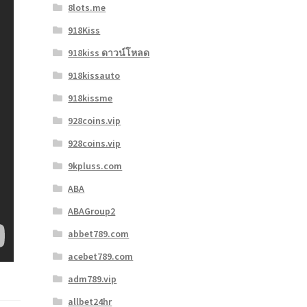
8lots.me
918Kiss
918kiss ดาวน์โหลด
918kissauto
918kissme
928coins.vip
928coins.vip
9kpluss.com
ABA
ABAGroup2
abbet789.com
acebet789.com
adm789.vip
allbet24hr