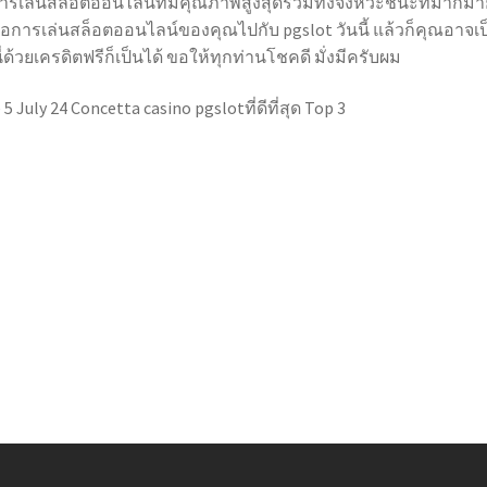
ับการเล่นสล็อตออนไลน์ที่มีคุณภาพสูงสุดรวมทั้งจังหวะชนะที่มากมา
่อการเล่นสล็อตออนไลน์ของคุณไปกับ pgslot วันนี้ แล้วก็คุณอาจเป็
่ด้วยเครดิตฟรีก็เป็นได้ ขอให้ทุกท่านโชคดี มั่งมีครับผม
 July 24 Concetta casino pgslotที่ดีที่สุด Top 3