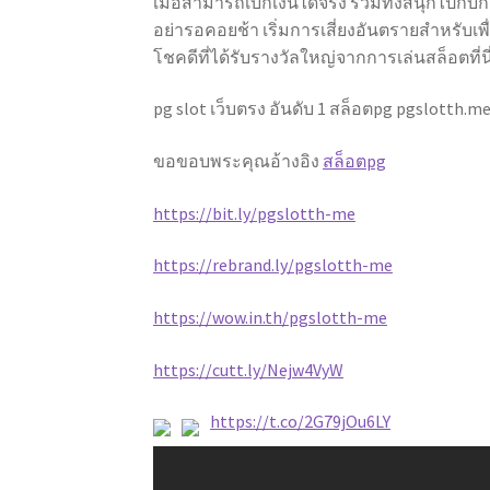
เมื่อสามารถเบิกเงินได้จริง รวมทั้งสนุกไปก
อย่ารอคอยช้า เริ่มการเสี่ยงอันตรายสำหรับเพื
โชคดีที่ได้รับรางวัลใหญ่จากการเล่นสล็อตที่นี
pg slot เว็บตรง อันดับ 1 สล็อตpg pgslotth.me 5
ขอขอบพระคุณอ้างอิง
สล็อตpg
https://bit.ly/pgslotth-me
https://rebrand.ly/pgslotth-me
https://wow.in.th/pgslotth-me
https://cutt.ly/Nejw4VyW
https://t.co/2G79jOu6LY