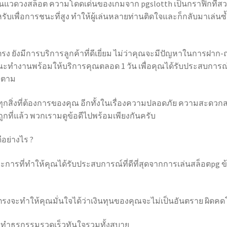
ุดในแวดวงสล็อต ความโดดเด่นของเกมจาก pgslotth เป็นกราฟิกที่ส
บเพื่อการชนะที่สูง ทำให้ผู้เล่นหลายท่านติดใจและก็กลับมาเล่นซ้
รง ยังมีการบริการลูกค้าที่ดีเยี่ยม ไม่ว่าคุณจะมีปัญหาในการฝาก
ๆคณะทำงานพร้อมให้บริการคุณตลอด 1 วัน เพื่อคุณได้รับประสบการณ
ก็ตาม
ุกสิ่งที่ต้องการของคุณ อีกทั้งในเรื่องความปลอดภัย ความสะดวก
กที่แล้ว พวกเรามดูข้อดีไปพร้อมเพียงกันครับ
ีอย่างไร ?
ะการที่ทำให้คุณได้รับประสบการณ์ที่ดีที่สุดจากการเล่นสล็อตpg ข้
ตรงจะทำให้คุณมั่นใจได้ว่าเงินทุนของคุณจะไม่เป็นอันตราย ผิดค
รทำธุรกรรมรวดเร็วทันใจรวมทั้งสบาย