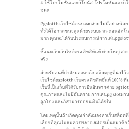
4. ใช้โปรโมชั่นและก็โบนัส: โปรโมชั่นและก็โ
ชนะ
Pgslotth เว็บไซต์ตรง แตกง่าย ไม่มีอย่างน้อย 
ทั้งได้โอกาสชนะสูง ด้วยระบบฝาก-ถอนอัตโน
มาก คุณจะได้รับประสบการณ์การเล่นpgslotที่
ชี้แนะเว็บเว็บไซต์ตรง ลิขสิท็แท้ ค่ายใหญ่ 
จริง
สำหรับคนที่กำลังมองหาเว็บสล็อตpgที่น่าไว้
เว็บไซต์pgslotth เว็บตรง ลิขสิทธิ์แท้ 100
เว็บนี้เป็นเว็บที่ได้รับการยืนยันจากค่าย pgslo
คุณภาพและไม่มีอันตราย การเล่นpg slotผ่านเว
ถูกโกง และก็สามารถถอนเงินได้จริง
โดยเหตุนั้นถ้าเกิดคุณกำลังมองหาเว็บสล็อตที
เลือกที่คุณไม่สมควรพลาด สมัครเป็นสมาชิกวั