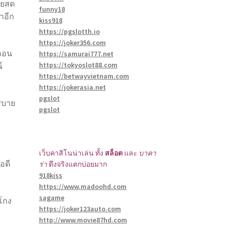
วยสด
funny18
ำอีก
kiss918
https://pgslotth.io
https://joker356.com
-ถอน
https://samurai777.net
https://tokyoslot88.com
์
https://betwayvietnam.com
https://jokerasia.net
pgslot
สบาย
pgslot
เว็บคาสิโนน่าเล่น ทั้ง
สล็อต
และ
บาคา
อดี
ร่า
ตึงจริงแตกบ่อยมาก
918kiss
https://www.madoohd.com
sagame
ดโกง
https://joker123auto.com
http://www.movie87hd.com