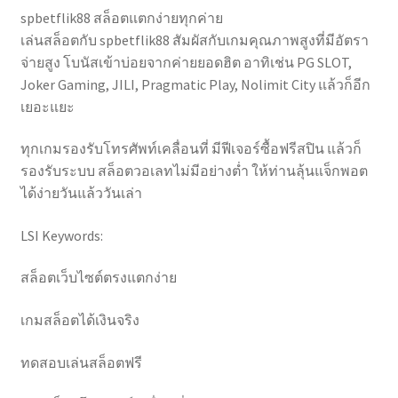
spbetflik88 สล็อตแตกง่ายทุกค่าย
เล่นสล็อตกับ spbetflik88 สัมผัสกับเกมคุณภาพสูงที่มีอัตรา
จ่ายสูง โบนัสเข้าบ่อยจากค่ายยอดฮิต อาทิเช่น PG SLOT,
Joker Gaming, JILI, Pragmatic Play, Nolimit City แล้วก็อีก
เยอะแยะ
ทุกเกมรองรับโทรศัพท์เคลื่อนที่ มีฟีเจอร์ซื้อฟรีสปิน แล้วก็
รองรับระบบ สล็อตวอเลทไม่มีอย่างต่ำ ให้ท่านลุ้นแจ็กพอต
ได้ง่ายวันแล้ววันเล่า
LSI Keywords:
สล็อตเว็บไซต์ตรงแตกง่าย
เกมสล็อตได้เงินจริง
ทดสอบเล่นสล็อตฟรี