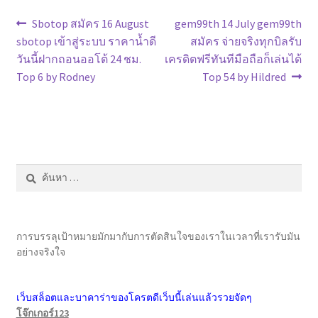
แนะแนว
Previous
Next
Sbotop สมัคร 16 August
gem99th 14 July gem99th
post:
post:
sbotop เข้าสู่ระบบ ราคาน้ำดี
สมัคร จ่ายจริงทุกบิลรับ
เรื่อง
วันนี้ฝากถอนออโต้ 24 ชม.
เครดิตฟรีทันทีมือถือก็เล่นได้
Top 6 by Rodney
Top 54 by Hildred
ค้นหา
สำหรับ:
การบรรลุเป้าหมายมักมากับการตัดสินใจของเราในเวลาที่เรารับมัน
อย่างจริงใจ
เว็บสล็อตและบาคาร่าของโครตดีเว็บนี้เล่นแล้วรวยจัดๆ
โจ๊กเกอร์123