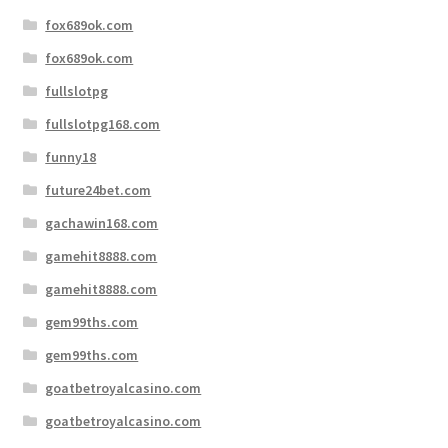
fox689ok.com
fox689ok.com
fullslotpg
fullslotpg168.com
funny18
future24bet.com
gachawin168.com
gamehit8888.com
gamehit8888.com
gem99ths.com
gem99ths.com
goatbetroyalcasino.com
goatbetroyalcasino.com