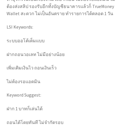
ต้องส่งสลิป รองรับอีกทั้งบัญชีธนาคารแล้วก็ TrueMoney
Wallet สะดวก ไม่เป็นอันตราย ทำรายการได้ตลอด 1 วัน
LSI Keywords:
ระบบออโต้เต็มแบบ
ฝากถอนวอเลท ไม่มีอย่างน้อย
เพิ่มเติมเงินไว ถอนเงินเร็ว
ไม่ต้องรอแอดมิน
Keyword Suggest:
ฝาก 1 บาทก็เล่นได้
ถอนได้โดยทันที ไม่จำกัดรอบ