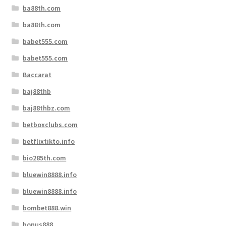
ba88th.com
ba88th.com
babet555.com
babet555.com
Baccarat
baj88thb
baj88thbz.com
betboxclubs.com
betflixtikto.info
bio285th.com
bluewin8888.info
bluewin8888.info
bombet888.win
bonus888