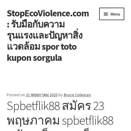
StopEcoViolence.com
Skip
Skip
Menu
to
to
: รับมือกับความ
navigation
content
รุนแรงและปัญหาสิ่ง
แวดล้อม spor toto
kupon sorgula
หน้าแรก
Blog
Posted on
21 พฤษภาคม 2025
by
Bruce Coleman
Spbetflik88 สมัคร 23
Contact
พฤษภาคม spbetflik88
Welcome to the family!