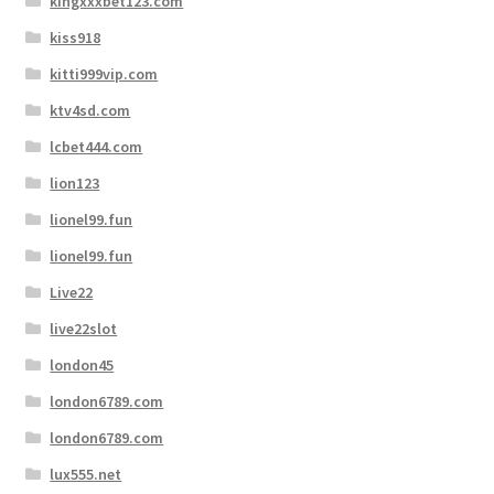
kingxxxbet123.com
kiss918
kitti999vip.com
ktv4sd.com
lcbet444.com
lion123
lionel99.fun
lionel99.fun
Live22
live22slot
london45
london6789.com
london6789.com
lux555.net