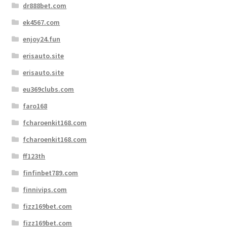
dr888bet.com
ek4567.com
enjoy24.fun
erisauto.site
erisauto.site
eu369clubs.com
faro168
fcharoenkit168.com
fcharoenkit168.com
ff123th
finfinbet789.com
finnivips.com
fizz169bet.com
fizz169bet.com