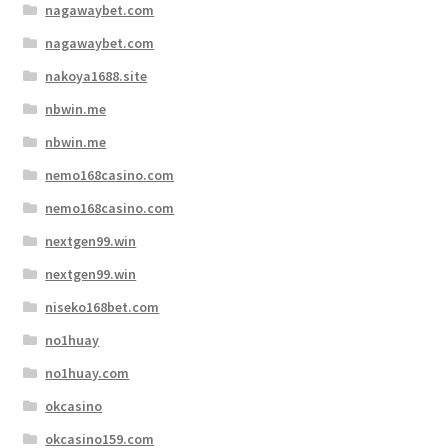
nagawaybet.com
nagawaybet.com
nakoya1688.site
nbwin.me
nbwin.me
nemo168casino.com
nemo168casino.com
nextgen99.win
nextgen99.win
niseko168bet.com
no1huay
no1huay.com
okcasino
okcasino159.com