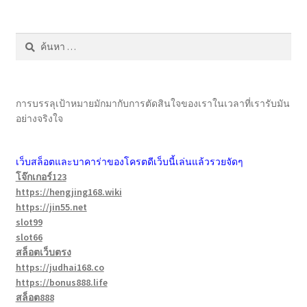
ค้นหา
สำหรับ:
การบรรลุเป้าหมายมักมากับการตัดสินใจของเราในเวลาที่เรารับมัน
อย่างจริงใจ
เว็บสล็อตและบาคาร่าของโครตดีเว็บนี้เล่นแล้วรวยจัดๆ
โจ๊กเกอร์123
https://hengjing168.wiki
https://jin55.net
slot99
slot66
สล็อตเว็บตรง
https://judhai168.co
https://bonus888.life
สล็อต888