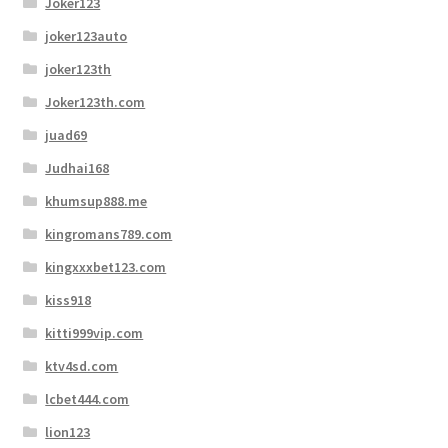
Joker123
joker123auto
joker123th
Joker123th.com
juad69
Judhai168
khumsup888.me
kingromans789.com
kingxxxbet123.com
kiss918
kitti999vip.com
ktv4sd.com
lcbet444.com
lion123