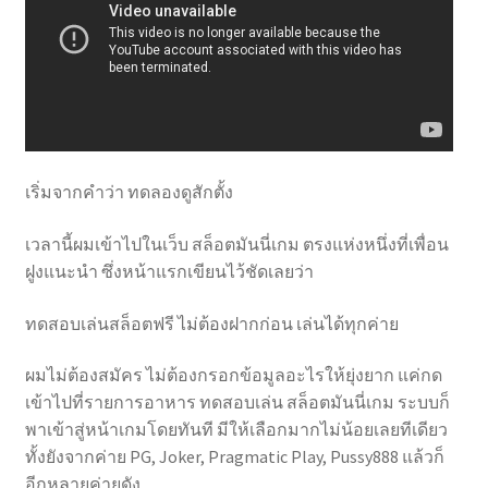
เริ่มจากคำว่า ทดลองดูสักตั้ง
เวลานี้ผมเข้าไปในเว็บ สล็อตมันนี่เกม ตรงแห่งหนึ่งที่เพื่อน
ฝูงแนะนำ ซึ่งหน้าแรกเขียนไว้ชัดเลยว่า
ทดสอบเล่นสล็อตฟรี ไม่ต้องฝากก่อน เล่นได้ทุกค่าย
ผมไม่ต้องสมัคร ไม่ต้องกรอกข้อมูลอะไรให้ยุ่งยาก แค่กด
เข้าไปที่รายการอาหาร ทดสอบเล่น สล็อตมันนี่เกม ระบบก็
พาเข้าสู่หน้าเกมโดยทันที มีให้เลือกมากไม่น้อยเลยทีเดียว
ทั้งยังจากค่าย PG, Joker, Pragmatic Play, Pussy888 แล้วก็
อีกหลายค่ายดัง