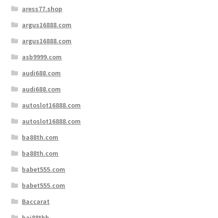
aress77.shop
argus16888.com
argus16888.com
asb9999.com
audi688.com
audi688.com
autoslot16888.com
autoslot16888.com
ba88th.com
ba88th.com
babet555.com
babet555.com
Baccarat
baj88thb