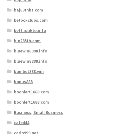
baj88thbz.com
betboxclubs.com
betflixtikto.info
bio285th.com
bluewin8888.info
bluewin8888.info
bombet888.win
bonus888
boonlert1688.com
boonlert1688.com
Business, Small Business
cafe444
carlo999.net