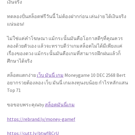
เงินจริง
ทดลองปั่นสล็อตฟรีวันนี้ ไม่ต้องฝากก่อน เล่นง่าย ได้เงินจริง
แน่นอน!
ไม่ใช่แค่คำโฆษณา แม้กระนั้นมันคือโอกาสดีๆที่คุณควร
ลองด้วยตัวเอง แล้วจะทราบดีว่าเกมสล็อตไม่ได้มีเพียงแค่
เรื่องของดวง แม้กระนั้นมันคือเกมที่สามารถฝึกฝนแล้วก็
ศึกษาได้จริง
สล็อตแตกง่าย
เว็บ มันนี่ เกม
Moneygame 10 DEC 2568 Bert
อยากรวยต้องลอง เว็บ มันนี่ เกมลงทุนงบน้อย กำไรหลักแสน
Top 71
ขอขอบพระคุณby
สล็อตมันนี่เกม
https://rebrand.ly/money-gamef
https://cutt.ly/btwfBCrU