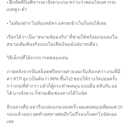
• ฝึกหัดพินิจพิจารณาจังหวะเกม ทราบว่าตอนไหนควรจะ
เบทสูง–ต่ำ
• ไม่ต้องฝาก ไม่ต้องสมัคร แค่กดเข้าเว็บก็เล่นได้เลย
เรียกได้ว่า เป็น “สนามซ้อมจริง” ที่ช่วยให้พร้อมก่อนลงใน
สนามเดิมพันจริงแบบไม่เสียเงินแม้แต่บาทเดียว
วิธีเล็กๆที่ได้จากการทดลองเล่น
ภายหลังจากปั่นสล็อตฟรีหลายค่าย ผมเริ่มสังเกตว่า เกมที่มี
ค่า RTP สูง (เป็นต้นว่า 96% ขึ้นไป) ชอบให้รางวัลบ่อยครั้ง
กว่าเกมที่ต่ำกว่า แล้วก็ผู้กระทำดหมุน แบบมือ สลับกับ ออ
โต้ บางจังหวะ ก็ช่วยเพิ่มช่องทางได้โบนัส
อีกอย่างคือ อย่ารีบแปลงเกมบ่อยครั้ง ผมเคยหมุนเพียงแค่ 10
รอบแล้วออก สุดท้ายสหายต่ออีกไม่กี่รอบก็แตกโบนัสเฉย
เลย