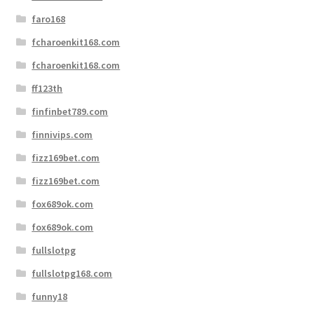
faro168
fcharoenkit168.com
fcharoenkit168.com
ff123th
finfinbet789.com
finnivips.com
fizz169bet.com
fizz169bet.com
fox689ok.com
fox689ok.com
fullslotpg
fullslotpg168.com
funny18