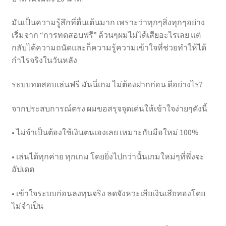
มันเป็นความรู้สึกที่ตื่นเต้นมาก เพราะว่าทุกๆสิ่งทุกๆอย่าง
เริ่มจาก “การทดสอบฟรี” ล้วนๆผมไม่ได้เสียอะไรเลย แต่
กลับได้ความถนัดและก็ความรู้ความเข้าใจที่ช่วยทำให้ได้
กำไรจริงในวันหลัง
ระบบทดสอบเล่นฟรี มันนี่เกม ไม่ต้องฝากก่อน ดีอย่างไร?
จากประสบการณ์ตรง ผมขอสรุจจุดเด่นให้เข้าใจง่ายๆดังนี้
• ไม่จำเป็นต้องใช้เงินตนเองเลย เหมาะกับมือใหม่ 100%
• เล่นได้ทุกค่าย ทุกเกม โดยยิ่งไปกว่านั้นเกมใหม่ๆที่พึ่งจะ
อัปเดต
• เข้าใจระบบก่อนลงทุนจริง ลดจังหวะเสียเงินเสียทองโดย
ไม่จำเป็น