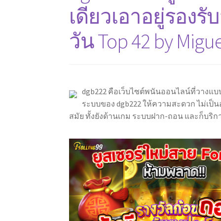
เดียวเอาอยู่รองร
วัน Top 42 by Migue
dgb222 คือเว็บไซต์พนันออนไลน์ที่วางแบบม
ระบบของ dgb222 ให้ความสะดวก ไม่เป็นอั
สมัย ทั้งยังด้านเกม ระบบฝาก-ถอน และก็บริก