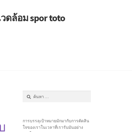
วดล้อม spor toto
ค้นหา
สำหรับ:
การบรรลุเป้าหมายมักมากับการตัดสิน
็บ
ใจของเราในเวลาที่เรารับมันอย่าง