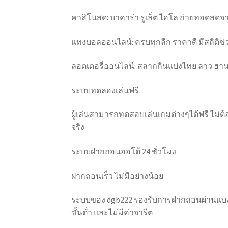
คาสิโนสด: บาคาร่า รูเล็ต ไฮโล ถ่ายทอดสดจ
แทงบอลออนไลน์: ครบทุกลีก ราคาดี มีสถิติช่
ลอตเตอรี่ออนไลน์: สลากกินแบ่งไทย ลาว ฮานอ
ระบบทดลองเล่นฟรี
ผู้เล่นสามารถทดสอบเล่นเกมต่างๆได้ฟรี ไม่ต
จริง
ระบบฝากถอนออโต้ 24 ชั่วโมง
ฝากถอนเร็ว ไม่มีอย่างน้อย
ระบบของ dgb222 รองรับการฝากถอนผ่านแบงค์ช
ขั้นต่ำ และไม่มีค่าจารีต