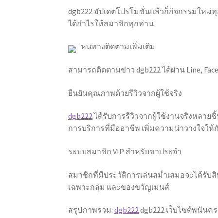
dgb222 อัปเดตโปรโมชั่นแล้วก็กิจกรรมใหม่ทุกส
ได้กำไรให้สมาชิกทุกท่าน
หนทางติดตามเพิ่มเติม
สามารถติดตามข่าว dgb222 ได้ผ่าน Line, Fac
ยืนยันคุณภาพด้วยรีวิวจากผู้ใช้จริง
dgb222
ได้รับการรีวิวจากผู้ใช้งานจริงหลา
การบริการที่มืออาชีพ เพิ่มความน่าวางใจให้กั
ระบบสมาชิก VIP สำหรับขาประจำ
สมาชิกที่มีประวัติการเล่นสม่ำเสมอจะได้รับส
เฉพาะกลุ่ม และของขวัญเมนส์
สรุปภาพรวม:
dgb222
dgb222 เว็บไซต์พนันคร