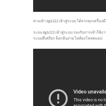
ทางเข้า dgb222 เข้าสู่ระบบ ได้จากทุกเครื่องม
ระบบ dgb222 เข้าสู่ระบบ รองรับการเข้าใช้งาน
ระบบที่เสถียร ล็อกอินง่าย ไม่ต้องโหลดแอป