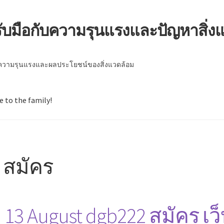
รับมือกับความรุนแรงและปัญหาสิ่งแ
วงความรุนแรงและผลประโยชน์ของสิ่งแวดล้อม
 to the family!
y!
 สมัคร
 13 August dgb222 สมัคร เว