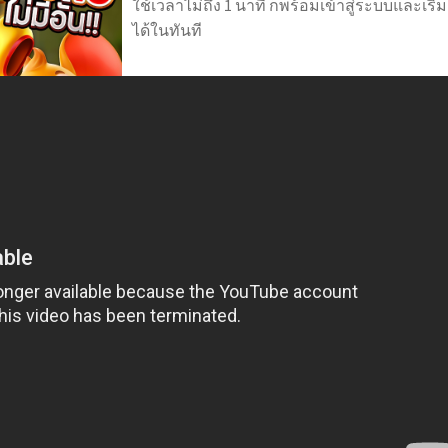
ใช้เวลาไม่ถึง 1 นาที ก็พร้อมเข้าสู่ระบบและเริ่ม
ได้ในทันที