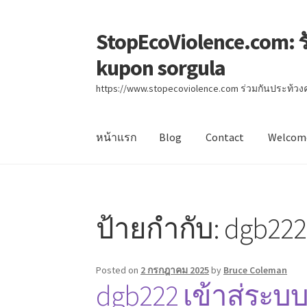
StopEcoViolence.com: 
Skip
Skip
to
to
kupon sorgula
navigation
content
https://www.stopecoviolence.com ร่วมกันประท้
หน้าแรก
Blog
Contact
Welcome
หน้าแรก
Blog
Contact
Welcome to the famil
ป้ายกำกับ:
dgb222
Posted on
2 กรกฎาคม 2025
by
Bruce Coleman
dgb222 เข้าสู่ระบบ