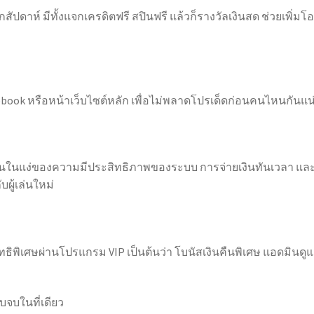
ัปดาห์ มีทั้งแจกเครดิตฟรี สปินฟรี แล้วก็รางวัลเงินสด ช่วยเพิ่ม
ebook หรือหน้าเว็บไซต์หลัก เพื่อไม่พลาดโปรเด็ดก่อนคนไหนกันแน
ยชิ้นในแง่ของความมีประสิทธิภาพของระบบ การจ่ายเงินทันเวลา แล
บผู้เล่นใหม่
ิทธิพิเศษผ่านโปรแกรม VIP เป็นต้นว่า โบนัสเงินคืนพิเศษ แอดมินดู
บจบในที่เดียว