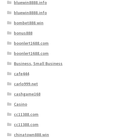
bluewin8888.info
bluewin8888.info
bombet888.win
bonus888
boonlert1688.com
boonlert1688.com
Business, Small Business
cafe444
carlo999.net
cashgame168
Casino
cc11388.com
cc11388.com
chinatown888.win