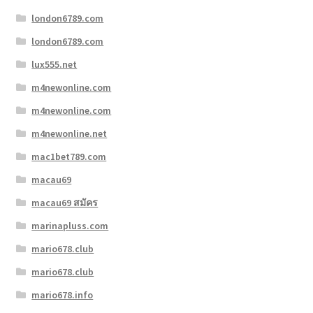
london6789.com
london6789.com
lux555.net
m4newonline.com
m4newonline.com
m4newonline.net
mac1bet789.com
macau69
macau69 สมัคร
marinapluss.com
mario678.club
mario678.club
mario678.info