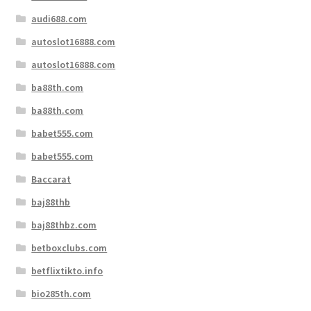
audi688.com
autoslot16888.com
autoslot16888.com
ba88th.com
ba88th.com
babet555.com
babet555.com
Baccarat
baj88thb
baj88thbz.com
betboxclubs.com
betflixtikto.info
bio285th.com