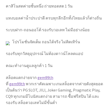
คาสิโนสดค่ายชั้นหนึ่ง ถ่ายทอดสด 1 วัน
แทงบอลค่าน้ำประปาดี ครบทุกลีกอีกทั้งไทยแล้วก็ต่างถิ่น
ระบบฝาก-ถอนออโต้ รองรับวอเลท ไม่มีอย่างน้อย
โปรโมชั่นจัดเต็ม ถอนได้จริง ไม่ติดเทิร์น
รองรับทุกวัสดุอุปกรณ์ ไม่ต้องดาวน์โหลดแอป
คณะทำงานดูแลลูกค้า 1 วัน
สล็อตแตกง่ายจาก
gem99th
ที่
gem99th
พวกเราคัดเฉพาะเกมสล็อตจากค่ายดังสุดยอด
เป็นต้นว่า PG SLOT, JILI, Joker Gaming, Pragmatic Play,
CQ9 ทุกเกมมีโบนัสแตกง่าย สามารถ ซื้อฟรีสปิน ได้ และ
รองรับ สล็อตวอเลทไม่มีขั้นต่ำ