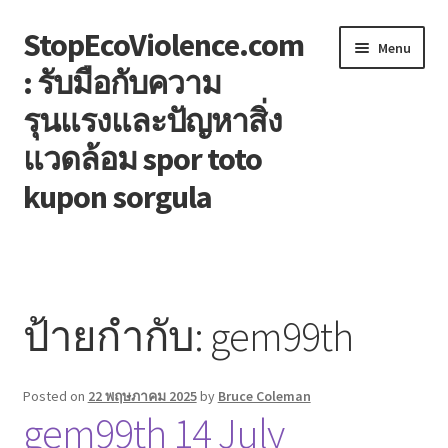
StopEcoViolence.com
Skip
Skip
Menu
to
to
: รับมือกับความ
navigation
content
รุนแรงและปัญหาสิ่ง
แวดล้อม spor toto
kupon sorgula
หน้าแรก
Blog
ป้ายกำกับ:
gem99th
Contact
Posted on
22 พฤษภาคม 2025
by
Bruce Coleman
Welcome to the family!
gem99th 14 July