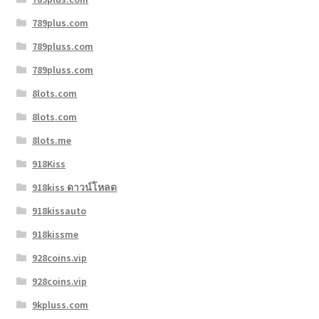
789plus.com
789pluss.com
789pluss.com
8lots.com
8lots.com
8lots.me
918Kiss
918kiss ดาวน์โหลด
918kissauto
918kissme
928coins.vip
928coins.vip
9kpluss.com