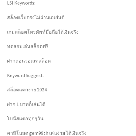
LSI Keywords:
สล็อตเว็บตรงไม่ผ่านเอเย่นต์
เกมสล็อตโทรศัพท์มือถือได้เงินจริง
ทดสอบเล่นสล็อตฟรี
ฝากถอนวอเลทสล็อต
Keyword Suggest:
สล็อตแตกง่าย 2024
ฝาก 1 บาทก็เล่นได้
โบนัสแตกทุกๆวัน
คาสิโนสด gem99th เล่นง่าย ได้เงินจริง