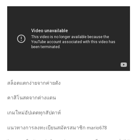
สล็อตแตกง่ายจากค่ายดัง
คาสิโนสดจากต่างแดน
เกมใหม่อัปเดตทุกสัปดาห์
แนวทางการลงทะเบียนสมัครสมาชิก mario678