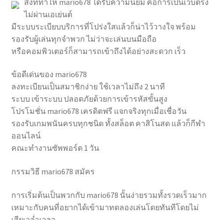
สิ่งที่ทำให้ mario678 ได้รับความนิยม คือการเป็นเว็บตรง
ไม่ผ่านเอเย่นต์
มีระบบระเบียบบริการที่โปร่งใสแล้วก็น่าไว้วางใจ พร้อม
รองรับผู้เล่นทุกจำพวก ไม่ว่าจะเล่นบนมือถือ
หรือคอมพิวเตอร์ก็สามารถเข้าถึงได้อย่างสะดวก เร็ว
ข้อดีเด่นของ mario678
ลงทะเบียนเป็นสมาชิกง่าย ใช้เวลาไม่ถึง 2 นาที
ระบบ เข้าระบบ ปลอดภัยด้วยการเข้ารหัสขั้นสูง
โปรโมชั่น mario678 เครดิตฟรี แจกจริงทุกเมื่อเชื่อวัน
รองรับเกมพนันครบทุกชนิด ทั้งสล็อต คาสิโนสด แล้วก็กีฬา
ออนไลน์
คณะทำงานซัพพอร์ต 1 วัน
กรรมวิธี mario678 สมัคร
การเริ่มต้นเป็นพวกกับ mario678 นั้นง่ายรวมทั้งรวดเร็วมาก
เหมาะกับคนที่อยากได้เข้ามาทดลองเล่นโดยทันทีโดยไม่
เสียเวล่ำเวลา