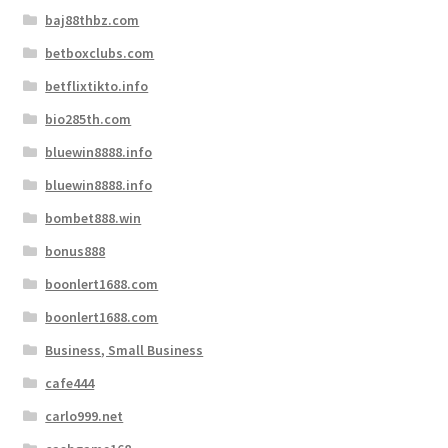
baj88thbz.com
betboxclubs.com
betflixtikto.info
bio285th.com
bluewin8888.info
bluewin8888.info
bombet888.win
bonus888
boonlert1688.com
boonlert1688.com
Business, Small Business
cafe444
carlo999.net