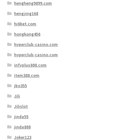
hengheng9899.com
hengjing168
hi6bet.com
hongkong456
hyperclub-casino.com
hyperclub-casino.com
infyplus888.com
item388.com
jbo355
Jili
Jilislot
jinda55
jinda888
Joker123