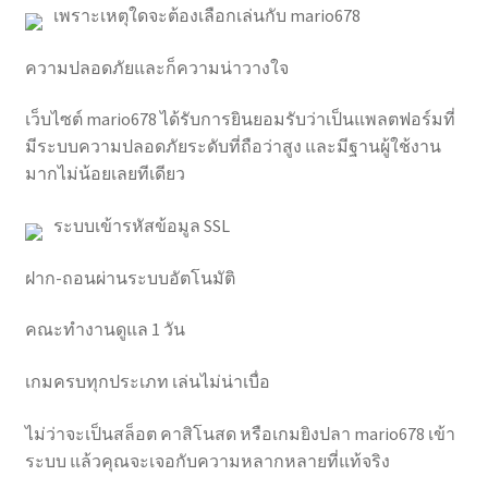
เพราะเหตุใดจะต้องเลือกเล่นกับ mario678
ความปลอดภัยและก็ความน่าวางใจ
เว็บไซต์ mario678 ได้รับการยินยอมรับว่าเป็นแพลตฟอร์มที่
มีระบบความปลอดภัยระดับที่ถือว่าสูง และมีฐานผู้ใช้งาน
มากไม่น้อยเลยทีเดียว
ระบบเข้ารหัสข้อมูล SSL
ฝาก-ถอนผ่านระบบอัตโนมัติ
คณะทำงานดูแล 1 วัน
เกมครบทุกประเภท เล่นไม่น่าเบื่อ
ไม่ว่าจะเป็นสล็อต คาสิโนสด หรือเกมยิงปลา mario678 เข้า
ระบบ แล้วคุณจะเจอกับความหลากหลายที่แท้จริง