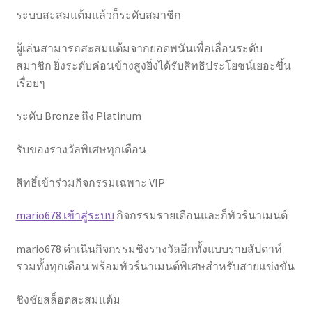
ระบบสะสมแต้มแล้วก็ระดับสมาชิก
ผู้เล่นสามารถสะสมแต้มจากยอดพนันเพื่อเลื่อนระดับ
สมาชิก ยิ่งระดับค่อนข้างสูงยิ่งได้รับสิทธิประโยชน์เยอะขึ้น
เรื่อยๆ
ระดับ Bronze ถึง Platinum
รับของรางวัลพิเศษทุกเดือน
สิทธิ์เข้าร่วมกิจกรรมเฉพาะ VIP
mario678 เข้าสู่ระบบ
กิจกรรมรายเดือนและก็ทัวร์นาเมนต์
mario678 ดำเนินกิจกรรมชิงรางวัลอีกทั้งแบบรายสัปดาห์
รวมทั้งทุกเดือน พร้อมทัวร์นาเมนต์พิเศษสำหรับสายแข่งขัน
ชิงชัยสล็อตสะสมแต้ม