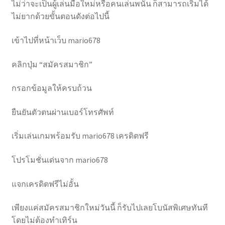
ไม่ว่าจะเป็นผู้เล่นมือใหม่หรือคนเล่นพนัน ก็สามารถเริ่มได้
ไม่ยากด้วยขั้นตอนดังต่อไปนี้
เข้าไปที่หน้าเว็บ mario678
คลิกปุ่ม “สมัครสมาชิก”
กรอกข้อมูลให้ครบถ้วน
ยืนยันตัวตนผ่านเบอร์โทรศัพท์
เริ่มเล่นเกมพร้อมรับ mario678 เครดิตฟรี
โปรโมชั่นเด่นจาก mario678
แจกเครดิตฟรีไม่อั้น
เพียงแค่สมัครสมาชิกใหม่วันนี้ ก็รับไปเลยโบนัสพิเศษทันที
โดยไม่ต้องทำเทิร์น