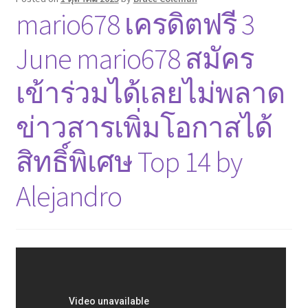
mario678 เครดิตฟรี 3
June mario678 สมัคร
เข้าร่วมได้เลยไม่พลาด
ข่าวสารเพิ่มโอกาสได้
สิทธิ์พิเศษ Top 14 by
Alejandro