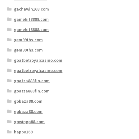
gachawin168.com
gamehit8888.com
gamehit8888.com
gem99ths.com
gem99ths.com
goatbetroyalcasino.com
goatbetroyalcasino.com
goatza888fin.com
goatza888fin.com
gobaza88.com
gobaza88.com
gowingo88.com
happy168