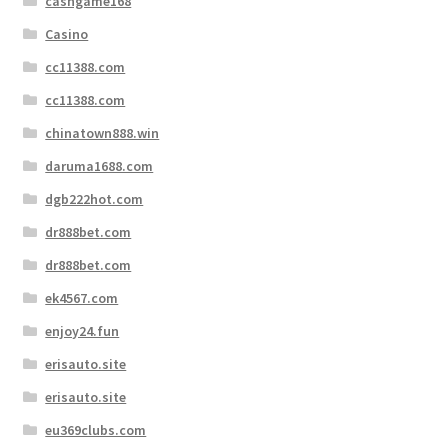
cashgame168
Casino
cc11388.com
cc11388.com
chinatown888.win
daruma1688.com
dgb222hot.com
dr888bet.com
dr888bet.com
ek4567.com
enjoy24.fun
erisauto.site
erisauto.site
eu369clubs.com