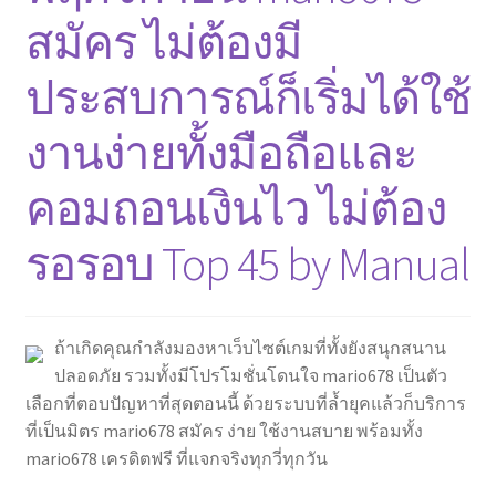
สมัคร ไม่ต้องมี
ประสบการณ์ก็เริ่มได้ใช้
งานง่ายทั้งมือถือและ
คอมถอนเงินไว ไม่ต้อง
รอรอบ Top 45 by Manual
ถ้าเกิดคุณกำลังมองหาเว็บไซต์เกมที่ทั้งยังสนุกสนาน
ปลอดภัย รวมทั้งมีโปรโมชั่นโดนใจ mario678 เป็นตัว
เลือกที่ตอบปัญหาที่สุดตอนนี้ ด้วยระบบที่ล้ำยุคแล้วก็บริการ
ที่เป็นมิตร mario678 สมัคร ง่าย ใช้งานสบาย พร้อมทั้ง
mario678 เครดิตฟรี ที่แจกจริงทุกวี่ทุกวัน