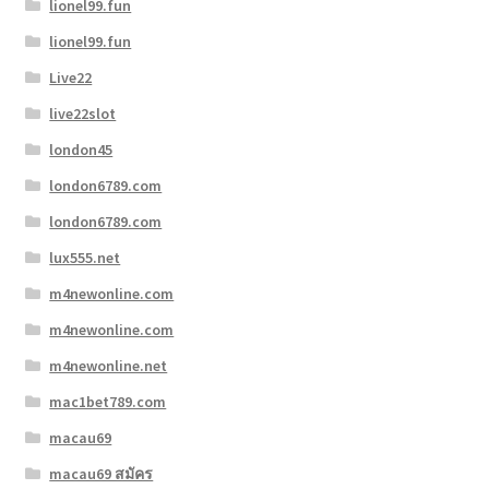
lionel99.fun
lionel99.fun
Live22
live22slot
london45
london6789.com
london6789.com
lux555.net
m4newonline.com
m4newonline.com
m4newonline.net
mac1bet789.com
macau69
macau69 สมัคร