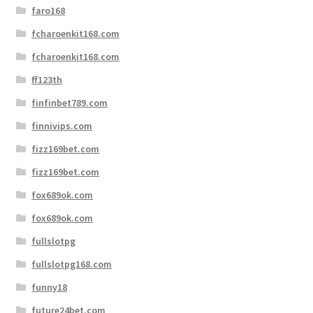
faro168
fcharoenkit168.com
fcharoenkit168.com
ff123th
finfinbet789.com
finnivips.com
fizz169bet.com
fizz169bet.com
fox689ok.com
fox689ok.com
fullslotpg
fullslotpg168.com
funny18
future24bet.com