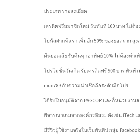
ประเภท รายละเอียด
เครดิตฟรีสมาชิกใหม่ รับทันที 100 บาท ไม่ต้
โบนัสฝากทีแรก เพิ่มอีก 50% ของยอดฝาก สูงส
คืนยอดเสีย รับคืนทุกอาทิตย์ 10% ไม่ต้องทำเทิ
โปรโมชั่นวันเกิด รับเครดิตฟรี 500 บาททันที
mun789 กับความน่าเชื่อถือระดับมือโปร
ได้รับใบอนุมัติจาก PAGCOR และก็หน่วยงาน
พิจารณาเกมจากองค์กรอิสระ ดังเช่น iTech L
มีรีวิวผู้ใช้งานจริงในเว็บพันทิป กลุ่ม Facebook