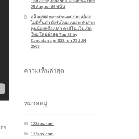
Top 89 by Johanna 188Bets4.com
25 August 69 พนัน
สล็อต888 websiteแตกง่าย สล็อต
ไม่มีขั้นต่ำ ดีจริงไหม เหมาะกับสาย
ทุนน้อยหรือเปล่า คาสิโน เว็บเปิด
ใหม่ ใหม่ล่าสุด Top 31 by
Candelaria jin888.run 22 JUN
2569
ความเห็นล่าสุด
หมวดหมู่
123xos.com
โดย
123xos.com