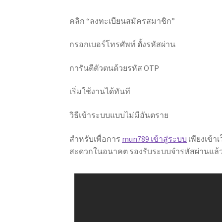
คลิก “ลงทะเบียนสมัครสมาชิก”
กรอกเบอร์โทรศัพท์ ตั้งรหัสผ่าน
การันตีตัวตนด้วยรหัส OTP
เริ่มใช้งานได้ทันที
วิธีเข้าระบบแบบไม่มีอันตราย
สำหรับเพื่อการ
mun789 เข้าสู่ระบบ
เพียงเข้า
สะดวกในอนาคต รองรับระบบจำรหัสผ่านแล้วก็