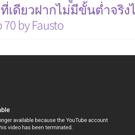
่เดียวฝากไม่มีขั้นต่ำจริงไ
 70 by Fausto