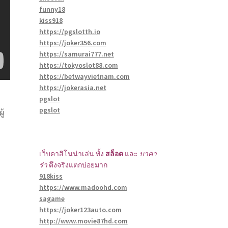
funny18
kiss918
https://pgslotth.io
https://joker356.com
https://samurai777.net
https://tokyoslot88.com
https://betwayvietnam.com
https://jokerasia.net
pgslot
pgslot
ู้
เว็บคาสิโนน่าเล่น ทั้ง
สล็อต
และ
บาคา
ร่า
ตึงจริงแตกบ่อยมาก
918kiss
https://www.madoohd.com
sagame
https://joker123auto.com
http://www.movie87hd.com