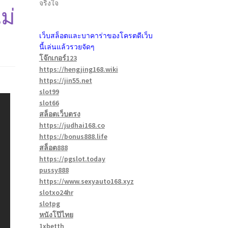
จริงใจ
ม่
เว็บสล็อตและบาคาร่าของโครตดีเว็บ
นี้เล่นแล้วรวยจัดๆ
โจ๊กเกอร์123
https://hengjing168.wiki
https://jin55.net
slot99
slot66
สล็อตเว็บตรง
https://judhai168.co
https://bonus888.life
สล็อต888
https://pgslot.today
pussy888
https://www.sexyauto168.xyz
slotxo24hr
slotpg
หนังโป๊ไทย
1xbetth