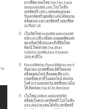
มากที่สุด ของไทย Top 5 by Tresa
hengjing168d.com โปรโมชั่น
เครดิตฟรี 100% กล่องสุ่มเฮงเฮง
รับเครดิตฟรี ยูสเดียว เล่นได้ทุกเกม
สล็อต168 แจก เครดิตฟรี เยอะที่สุด
22 กันยา 26
เว็บเปิดใหม่ jinda888 websiteแจก
หนัก เจาะลึก สล็อต เกมยอดฮิตแห่ง
ยุค พร้อมวิธีเล่นและสิ่งที่มือใหม่
ต้องรู้ ใหม่ล่าสุด Top 86 by
Collette Jin888.asia 9 August
2569 คาสิโน
Pussy888play Pussy888play.me 4
วาม
กันยายน 69 พุซซี่888 มิติใหม่แห่ง
สล็อตออนไลน์ คืนยอดเสีย 10%
เกมสล็อต คาสิโนออนไลน์ คนเล่น
ไม่ต่ำกว่าแสนทุกวัน พุซซี่888 รอไม่
ได้ ต้องลอง Top 67 by Berniece
เว็บใหญ่ 188bet webแจกหนัก
สล็อตเว็บตรง เครดิตฟรี โปรโมชั่น
แรง เล่นง่าย ถอนได้จริง เครดิตฟรี