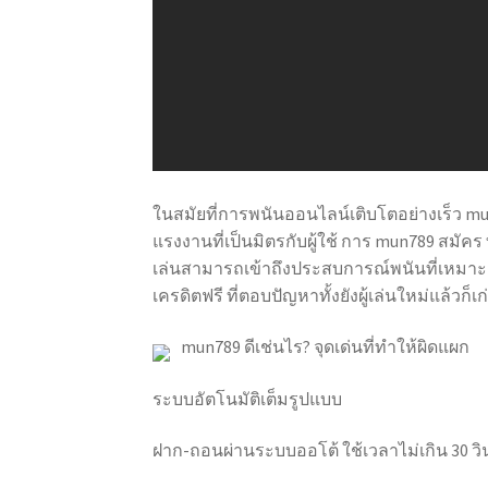
ในสมัยที่การพนันออนไลน์เติบโตอย่างเร็ว mun
แรงงานที่เป็นมิตรกับผู้ใช้ การ mun789 สมัคร 
เล่นสามารถเข้าถึงประสบการณ์พนันที่เหมาะสมท
เครดิตฟรี ที่ตอบปัญหาทั้งยังผู้เล่นใหม่แล้วก็เก
mun789 ดีเช่นไร? จุดเด่นที่ทำให้ผิดแผก
ระบบอัตโนมัติเต็มรูปแบบ
ฝาก-ถอนผ่านระบบออโต้ ใช้เวลาไม่เกิน 30 วิ