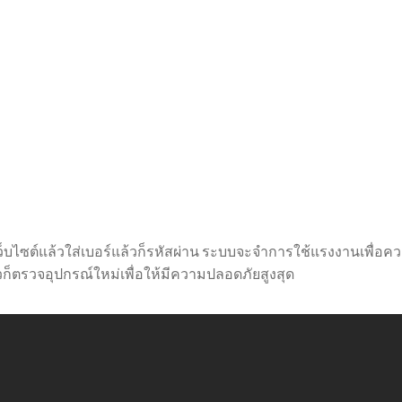
เว็บไซต์แล้วใส่เบอร์แล้วก็รหัสผ่าน ระบบจะจำการใช้แรงงานเพื่อค
ตรวจอุปกรณ์ใหม่เพื่อให้มีความปลอดภัยสูงสุด