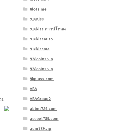
8lots.me
918Kiss
918kiss ดาวน์โหลด
918kissauto
918kissme
928coins.vip
928coins.vip
9kpluss.com
ABA
ABAGroup2
้อย
abbet789.com
acebet789.com
adm789.vip