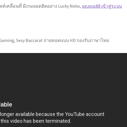
์เคลื่อนที่ มีเกมยอดฮิตอย่าง Lucky Neko,
pgzeus88 เข้าสู่ระบบ
 Gaming, Sexy Baccarat ถ่ายทอดแบบ HD รองรับภาษาไทย