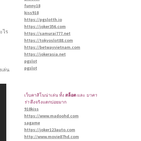
funny18
kiss918
https://pgslotth.io
https://joker356.com
อะไร
https://samurai777.net
https://tokyoslot88.com
https://betwayvietnam.com
https://jokerasia.net
pgslot
pgslot
เล่น
เว็บคาสิโนน่าเล่น ทั้ง
สล็อต
และ
บาคา
ร่า
ตึงจริงแตกบ่อยมาก
918kiss
https://www.madoohd.com
sagame
https://joker123auto.com
http://www.movie87hd.com