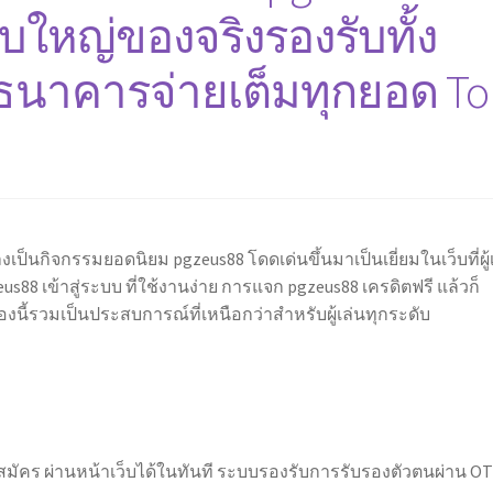
็บใหญ่ของจริงรองรับทั้ง
ธนาคารจ่ายเต็มทุกยอด To
เป็นกิจกรรมยอดนิยม pgzeus88 โดดเด่นขึ้นมาเป็นเยี่ยมในเว็บที่ผู้
88 เข้าสู่ระบบ ที่ใช้งานง่าย การแจก pgzeus88 เครดิตฟรี แล้วก็
ผองนี้รวมเป็นประสบการณ์ที่เหนือกว่าสำหรับผู้เล่นทุกระดับ
8 สมัคร ผ่านหน้าเว็บได้ในทันที ระบบรองรับการรับรองตัวตนผ่าน O