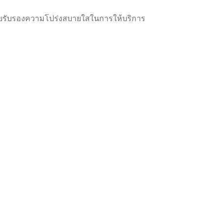
่วยรับรองความโปร่งสบายใสในการให้บริการ