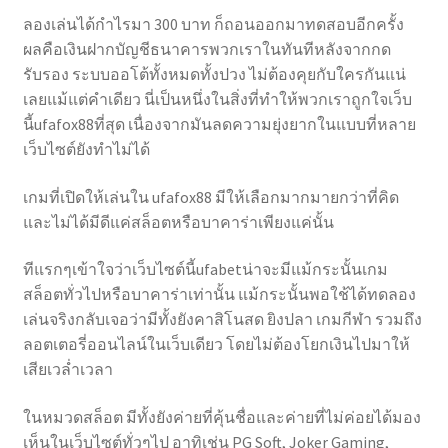
ลองเล่นได้กำไรมา 300 บาท ก็ถอนออกมาทดสอบอีกครั้ง
ผลคือเงินฝากบัญชีธนาคารพวกเราในทันทีหลังจากกด
รับรอง ระบบออโต้ทั้งหมดทั้งปวง ไม่ต้องคุยกับใครกันแน่
เลยแม้แต่คำเดียว นี่เป็นหนึ่งในสิ่งที่ทำให้พวกเราถูกใจเว็บ
นี้ufafox88ที่สุด เนื่องจากมันลดความยุ่งยากในแบบที่หลาย
เว็บไซต์ยังทำไม่ได้
เกมที่เปิดให้เล่นใน ufafox88 มีให้เลือกมากมายกว่าที่คิด
และไม่ได้มีดีแค่สล็อตหรือบาคาร่าเพียงแค่นั้น
ทีแรกๆเข้าใจว่าเว็บไซต์นี้ufabetน่าจะมีแม้กระนั้นเกม
สล็อตทั่วไปหรือบาคาร่าเท่านั้น แม้กระนั้นพอใช้ได้ทดลอง
เล่นจริงกลับเจอว่ามีทั้งยังคาสิโนสด ยิงปลา เกมกีฬา รวมถึง
ลอตเตอรี่ออนไลน์ในเว็บเดียว โดยไม่ต้องโยกเงินไปมาให้
เสียเวล่ำเวลา
ในหมวดสล็อต มีทั้งยังค่ายที่คุ้นชื่อและค่ายที่ไม่ค่อยได้มอง
เห็นในเว็บไซต์ทั่วๆไป อาทิเช่น PG Soft, Joker Gaming,