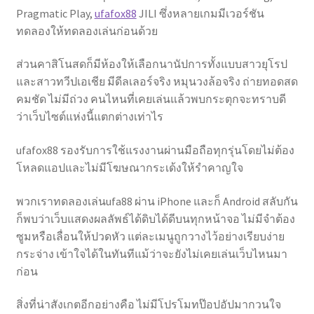
Pragmatic Play,
ufafox88
JILI ซึ่งหลายเกมมีเวอร์ชัน
ทดลองให้ทดลองเล่นก่อนด้วย
ส่วนคาสิโนสดก็มีห้องให้เลือกนานัปการทั้งแบบสาวยุโรป
และสาวทวีปเอเชีย มีดีลเลอร์จริง หมุนวงล้อจริง ถ่ายทอดสด
คมชัด ไม่มีถ่วง คนไหนที่เคยเล่นแล้วพบกระตุกจะทราบดี
ว่าเว็บไซต์แห่งนี้แตกต่างเท่าไร
ufafox88 รองรับการใช้แรงงานผ่านมือถือทุกรุ่นโดยไม่ต้อง
โหลดแอปและไม่มีโฆษณากระเด้งให้รำคาญใจ
พวกเราทดลองเล่นufa88 ผ่าน iPhone และก็ Android สลับกัน
ก็พบว่าเว็บแสดงผลลัพธ์ได้ดิบได้ดีบนทุกหน้าจอ ไม่มีจำต้อง
ซูมหรือเลื่อนให้ปวดหัว แต่ละเมนูถูกวางไว้อย่างเรียบง่าย
กระจ่าง เข้าใจได้ในทันทีแม้ว่าจะยังไม่เคยเล่นเว็บไหนมา
ก่อน
สิ่งที่น่าสังเกตอีกอย่างคือ ไม่มีโปรโมทป๊อปอัปมากวนใจ