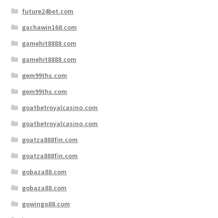
future24bet.com
gachawin168.com
gamehit8888.com
gamehit8888.com
gem99ths.com
gem99ths.com
goatbetroyalcasino.com
goatbetroyalcasino.com
goatza888fin.com
goatza888fin.com
gobaza88.com
gobaza88.com
gowingo88.com