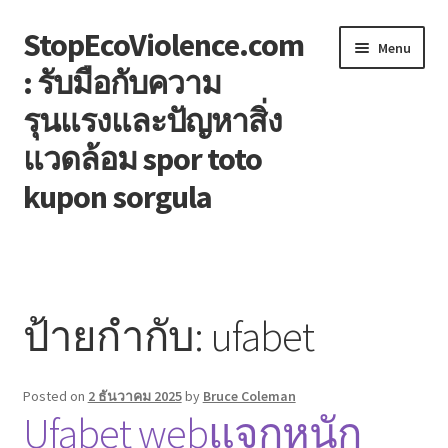
StopEcoViolence.com
Skip
Skip
Menu
to
to
: รับมือกับความ
navigation
content
รุนแรงและปัญหาสิ่ง
แวดล้อม spor toto
kupon sorgula
หน้าแรก
Blog
ป้ายกำกับ:
ufabet
Contact
Posted on
2 ธันวาคม 2025
by
Bruce Coleman
Welcome to the family!
Ufabet webแจกหนัก