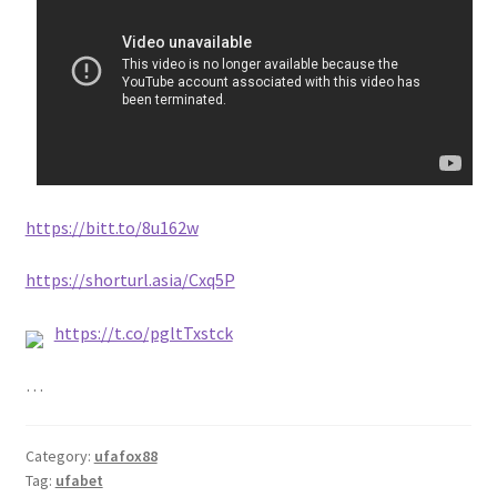
https://bitt.to/8u162w
https://shorturl.asia/Cxq5P
https://t.co/pgltTxstck
…
Category:
ufafox88
Tag:
ufabet