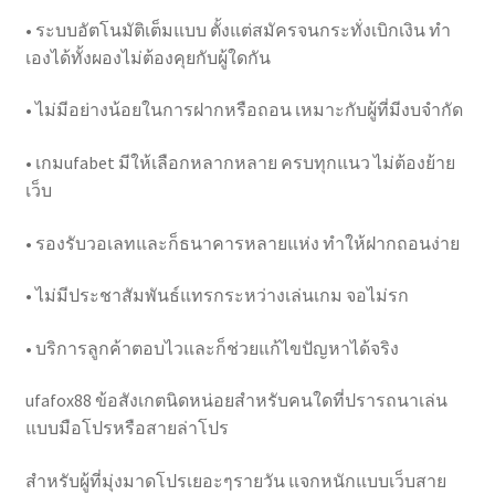
• ระบบอัตโนมัติเต็มแบบ ตั้งแต่สมัครจนกระทั่งเบิกเงิน ทำ
เองได้ทั้งผองไม่ต้องคุยกับผู้ใดกัน
• ไม่มีอย่างน้อยในการฝากหรือถอน เหมาะกับผู้ที่มีงบจำกัด
• เกมufabet มีให้เลือกหลากหลาย ครบทุกแนว ไม่ต้องย้าย
เว็บ
• รองรับวอเลทและก็ธนาคารหลายแห่ง ทำให้ฝากถอนง่าย
• ไม่มีประชาสัมพันธ์แทรกระหว่างเล่นเกม จอไม่รก
• บริการลูกค้าตอบไวและก็ช่วยแก้ไขปัญหาได้จริง
ufafox88 ข้อสังเกตนิดหน่อยสำหรับคนใดที่ปรารถนาเล่น
แบบมือโปรหรือสายล่าโปร
สำหรับผู้ที่มุ่งมาดโปรเยอะๆรายวัน แจกหนักแบบเว็บสาย