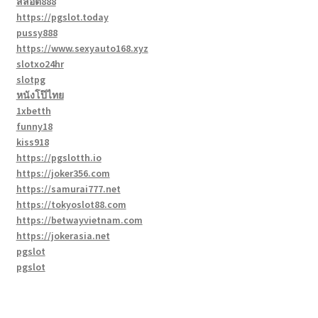
สล็อต888
https://pgslot.today
pussy888
https://www.sexyauto168.xyz
slotxo24hr
slotpg
หนังโป๊ไทย
1xbetth
funny18
kiss918
https://pgslotth.io
https://joker356.com
https://samurai777.net
https://tokyoslot88.com
https://betwayvietnam.com
https://jokerasia.net
pgslot
pgslot