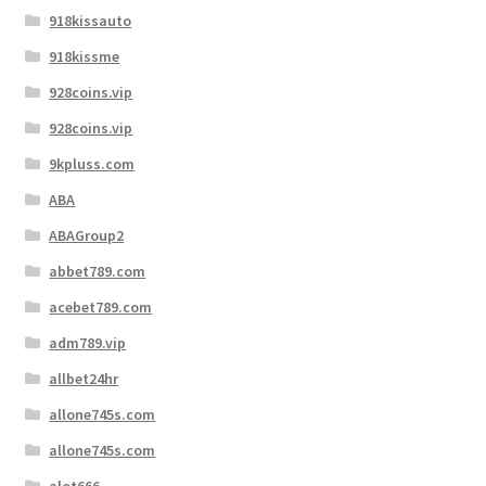
918kissauto
918kissme
928coins.vip
928coins.vip
9kpluss.com
ABA
ABAGroup2
abbet789.com
acebet789.com
adm789.vip
allbet24hr
allone745s.com
allone745s.com