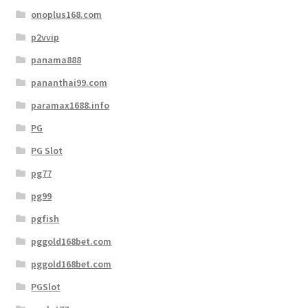
onoplus168.com
p2vvip
panama888
pananthai99.com
paramax1688.info
PG
PG Slot
pg77
pg99
pgfish
pggold168bet.com
pggold168bet.com
PGSlot