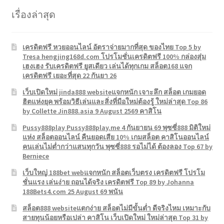
เรื่องล่าสุด
เครดิตฟรี หวยออนไลน์ อัตราจ่ายมากที่สุด ของไทย Top 5 by
Tresa hengjing168d.com โปรโมชั่นเครดิตฟรี 100% กล่องสุ่ม
เฮงเฮง รับเครดิตฟรี ยูสเดียว เล่นได้ทุกเกม สล็อต168 แจก
เครดิตฟรี เยอะที่สุด 22 กันยา 26
เว็บเปิดใหม่ jinda888 websiteแจกหนัก เจาะลึก สล็อต เกมยอด
ฮิตแห่งยุค พร้อมวิธีเล่นและสิ่งที่มือใหม่ต้องรู้ ใหม่ล่าสุด Top 86
by Collette Jin888.asia 9 August 2569 คาสิโน
Pussy888play Pussy888play.me 4 กันยายน 69 พุซซี่888 มิติใหม่
แห่ง สล็อตออนไลน์ คืนยอดเสีย 10% เกมสล็อต คาสิโนออนไลน์
คนเล่นไม่ต่ำกว่าแสนทุกวัน พุซซี่888 รอไม่ได้ ต้องลอง Top 67 by
Berniece
เว็บใหญ่ 188bet webแจกหนัก สล็อตเว็บตรง เครดิตฟรี โปรโม
ชั่นแรง เล่นง่าย ถอนได้จริง เครดิตฟรี Top 89 by Johanna
188Bets4.com 25 August 69 พนัน
สล็อต888 websiteแตกง่าย สล็อตไม่มีขั้นต่ำ ดีจริงไหม เหมาะกับ
สายทุนน้อยหรือเปล่า คาสิโน เว็บเปิดใหม่ ใหม่ล่าสุด Top 31 by