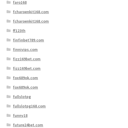
faro168
fcharoenkit168.com
fcharoenkit168.com
ff123th
finfinbet789.com
finnivips.com
fizz169bet.com
fizz169bet.com
fox689ok.com
fox689ok.com
fullslotpg
fullslotpg168.com
funny18
future24bet.com