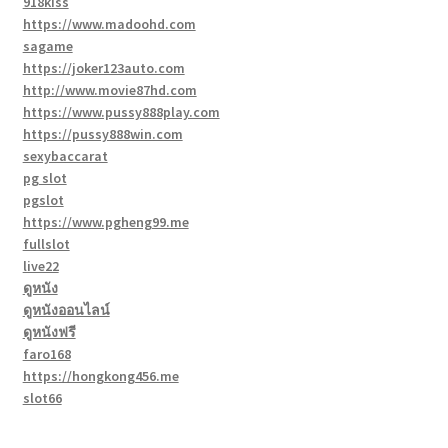
918kiss
https://www.madoohd.com
sagame
https://joker123auto.com
http://www.movie87hd.com
https://www.pussy888play.com
https://pussy888win.com
sexybaccarat
pg slot
pgslot
https://www.pgheng99.me
fullslot
live22
ดูหนัง
ดูหนังออนไลน์
ดูหนังฟรี
faro168
https://hongkong456.me
slot66