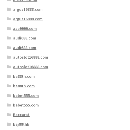
argus16888.com
argus16888.com
asb9999.com
audi688.com
audi688.com
autoslot16888.com
autoslot16888.com
ba88th.com
ba88th.com
babet555.com
babet555.com
Baccarat
baj88thb