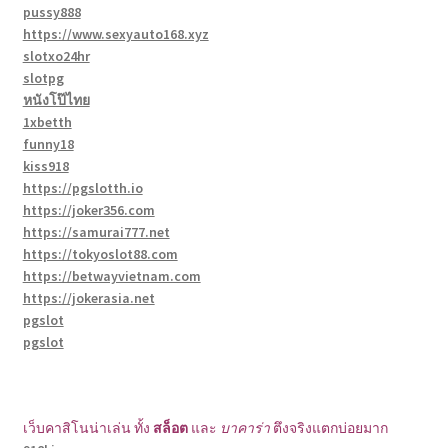
pussy888
https://www.sexyauto168.xyz
slotxo24hr
slotpg
หนังโป๊ไทย
1xbetth
funny18
kiss918
https://pgslotth.io
https://joker356.com
https://samurai777.net
https://tokyoslot88.com
https://betwayvietnam.com
https://jokerasia.net
pgslot
pgslot
เว็บคาสิโนน่าเล่น ทั้ง
สล็อต
และ
บาคาร่า
ตึงจริงแตกบ่อยมาก