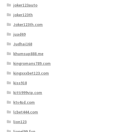
joker123auto
joker123th
Joker123th.com
juad69
Judhai168
khumsup888.me
kingromans789.com
kingxxxbet123.com
kiss918
kitti999vip.com
ktv4sd.com
lcbet444.com
lion123
lionel99.fun