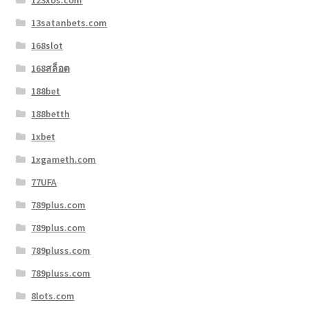
123xos.com
13satanbets.com
168slot
168สล็อต
188bet
188betth
1xbet
1xgameth.com
77UFA
789plus.com
789plus.com
789pluss.com
789pluss.com
8lots.com