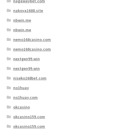
nagawaybet.com
nakoya1688.site
nbwin.me
nbwin.me
nemo168casino.com
nemo168casino.com
nextgen99.win
nextgen99.win
niseko168bet.com
no1huay
no1huay.com
okcasino
okcasino159.com
okcasino159.com