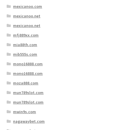
mexicanoo.com
mexicanoo.net
mexicanoo.net
mfj889xx.com
mia88th.com
mib555s.com
mono16888.com
mono16888.com
moza888.com
mun789slot.com
mun789slot.com
mwin9s.com
nagawaybet.com