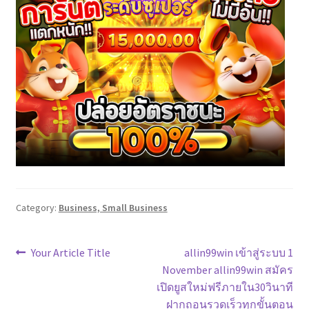
Category:
Business, Small Business
แนะแนว
Previous
Next
Your Article Title
allin99win เข้าสู่ระบบ 1
post:
post:
November allin99win สมัคร
เรื่อง
เปิดยูสใหม่ฟรีภายใน30วินาที
ฝากถอนรวดเร็วทุกขั้นตอน