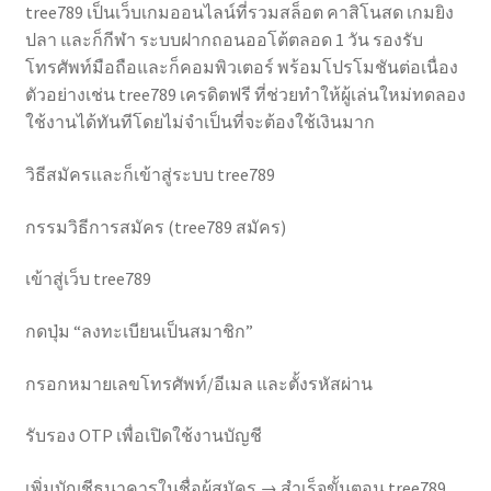
tree789 เป็นเว็บเกมออนไลน์ที่รวมสล็อต คาสิโนสด เกมยิง
ปลา และก็กีฬา ระบบฝากถอนออโต้ตลอด 1 วัน รองรับ
โทรศัพท์มือถือและก็คอมพิวเตอร์ พร้อมโปรโมชันต่อเนื่อง
ตัวอย่างเช่น tree789 เครดิตฟรี ที่ช่วยทำให้ผู้เล่นใหม่ทดลอง
ใช้งานได้ทันทีโดยไม่จำเป็นที่จะต้องใช้เงินมาก
วิธีสมัครและก็เข้าสู่ระบบ tree789
กรรมวิธีการสมัคร (tree789 สมัคร)
เข้าสู่เว็บ tree789
กดปุ่ม “ลงทะเบียนเป็นสมาชิก”
กรอกหมายเลขโทรศัพท์/อีเมล และตั้งรหัสผ่าน
รับรอง OTP เพื่อเปิดใช้งานบัญชี
เพิ่มบัญชีธนาคารในชื่อผู้สมัคร → สำเร็จขั้นตอน tree789