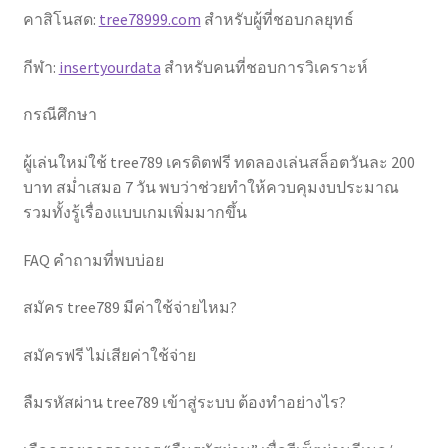
คาสิโนสด:
tree78999.com
สำหรับผู้ที่ชอบกลยุทธ์
กีฬา:
insertyourdata
สำหรับคนที่ชอบการวิเคราะห์
กรณีศึกษา
ผู้เล่นใหม่ใช้ tree789 เครดิตฟรี ทดลองเล่นสล็อตวันละ 200
บาท สม่ำเสมอ 7 วัน พบว่าช่วยทำให้ควบคุมงบประมาณ
รวมทั้งรู้เรื่องแบบเกมเพิ่มมากขึ้น
FAQ คำถามที่พบบ่อย
สมัคร tree789 มีค่าใช้จ่ายไหม?
สมัครฟรี ไม่เสียค่าใช้จ่าย
ลืมรหัสผ่าน tree789 เข้าสู่ระบบ ต้องทำอย่างไร?