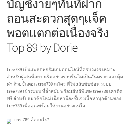
บัญชีง่ายๆทันทีฝาก
ถอนสะดวกสุดๆแจ็ค
พอตแตกต่อเนื่องจริง
Top 89 by Dorie
tree789 เป็นแพลตฟอร์มเกมออนไลน์ที่ครบวงจร เหมาะ
สำหรับผู้เล่นที่อยากเริ่มอย่างราบรื่น ไม่เป็นอันตราย และคุ้ม
ค่า ด้วยขั้นตอน tree789 สมัคร ที่ไม่สลับซับซ้อน ระบบ
tree789 เข้าระบบ ที่ล้ำสมัย พร้อมสิทธิพิเศษ tree789 เครดิต
ฟรี สำหรับสมาชิกใหม่ เนื้อหานี้จะชี้แจงเนื้อหาทุกด้านของ
tree789 เพื่อคุณพร้อมใช้งานอย่างแน่ใจ
tree789 คืออะไร?