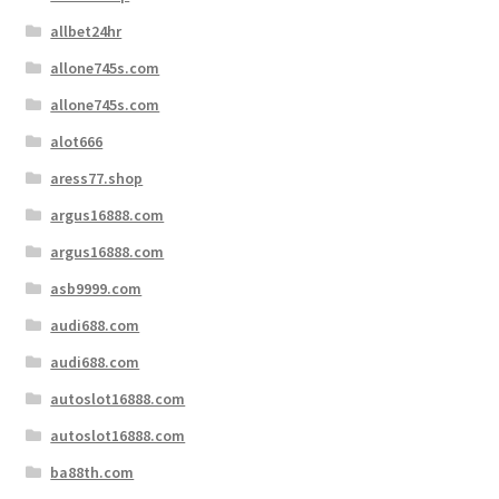
allbet24hr
allone745s.com
allone745s.com
alot666
aress77.shop
argus16888.com
argus16888.com
asb9999.com
audi688.com
audi688.com
autoslot16888.com
autoslot16888.com
ba88th.com