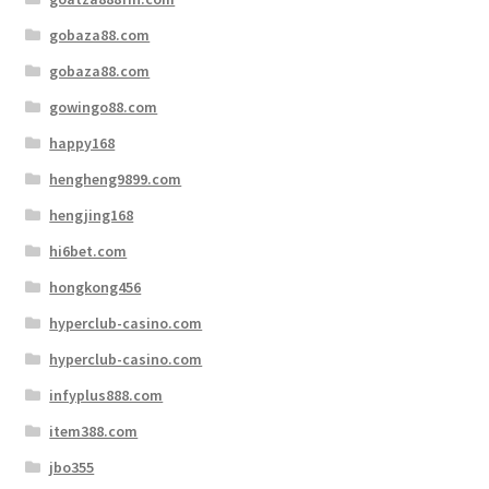
gobaza88.com
gobaza88.com
gowingo88.com
happy168
hengheng9899.com
hengjing168
hi6bet.com
hongkong456
hyperclub-casino.com
hyperclub-casino.com
infyplus888.com
item388.com
jbo355