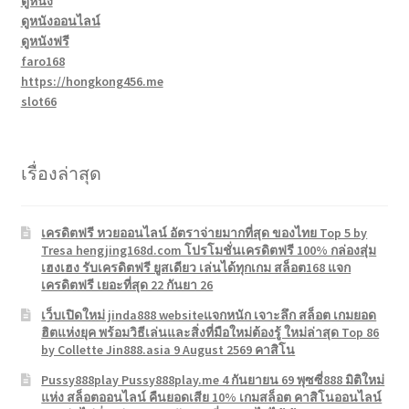
ดูหนัง
ดูหนังออนไลน์
ดูหนังฟรี
faro168
https://hongkong456.me
slot66
เรื่องล่าสุด
เครดิตฟรี หวยออนไลน์ อัตราจ่ายมากที่สุด ของไทย Top 5 by
Tresa hengjing168d.com โปรโมชั่นเครดิตฟรี 100% กล่องสุ่ม
เฮงเฮง รับเครดิตฟรี ยูสเดียว เล่นได้ทุกเกม สล็อต168 แจก
เครดิตฟรี เยอะที่สุด 22 กันยา 26
เว็บเปิดใหม่ jinda888 websiteแจกหนัก เจาะลึก สล็อต เกมยอด
ฮิตแห่งยุค พร้อมวิธีเล่นและสิ่งที่มือใหม่ต้องรู้ ใหม่ล่าสุด Top 86
by Collette Jin888.asia 9 August 2569 คาสิโน
Pussy888play Pussy888play.me 4 กันยายน 69 พุซซี่888 มิติใหม่
แห่ง สล็อตออนไลน์ คืนยอดเสีย 10% เกมสล็อต คาสิโนออนไลน์