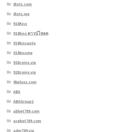
8lots.com
8lots.me
918Kiss
918kiss ดาวน์โหลด
918kissauto
918kissme
928coins.vip
928coins.vip
9kpluss.com
ABA
ABAGroup2
abbet789.com
acebet789.com
adm789.vip