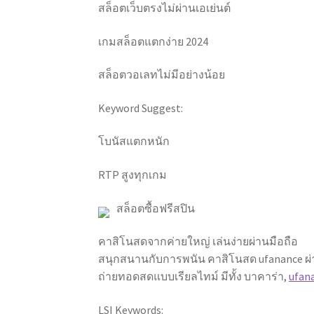
สล็อตเว็บตรงไม่ผ่านเอเย่นต์
เกมสล็อตแตกง่าย 2024
สล็อตวอเลทไม่มีอย่างน้อย
Keyword Suggest:
โบนัสแตกหนัก
RTP สูงทุกเกม
สล็อตซื้อฟรีสปิน
คาสิโนสดจากค่ายใหญ่ เล่นง่ายผ่านมือถือ
สนุกสนานกับการพนัน คาสิโนสด ufanance ผ่า
ถ่ายทอดสดแบบเรียลไทม์ มีทั้ง บาคาร่า,
ufan
LSI Keywords: