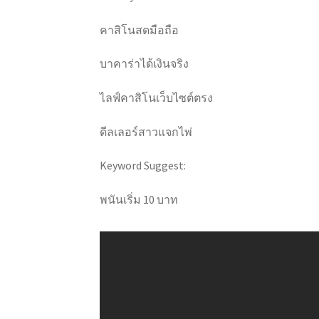
คาสิโนสดมือถือ
บาคาร่าได้เงินจริง
ไลฟ์คาสิโนเว็บไซต์ตรง
ดีลเลอร์สาวแจกไพ่
Keyword Suggest:
พนันเริ่ม 10 บาท