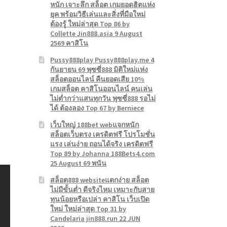
หนัก เจาะลึก สล็อต เกมยอดฮิตแห่ง
ยุค พร้อมวิธีเล่นและสิ่งที่มือใหม่
ต้องรู้ ใหม่ล่าสุด Top 86 by
Collette Jin888.asia 9 August
2569 คาสิโน
Pussy888play Pussy888play.me 4
กันยายน 69 พุซซี่888 มิติใหม่แห่ง
สล็อตออนไลน์ คืนยอดเสีย 10%
เกมสล็อต คาสิโนออนไลน์ คนเล่น
ไม่ต่ำกว่าแสนทุกวัน พุซซี่888 รอไม่
ได้ ต้องลอง Top 67 by Berniece
เว็บใหญ่ 188bet webแจกหนัก
สล็อตเว็บตรง เครดิตฟรี โปรโมชั่น
แรง เล่นง่าย ถอนได้จริง เครดิตฟรี
Top 89 by Johanna 188Bets4.com
25 August 69 พนัน
สล็อต888 websiteแตกง่าย สล็อต
ไม่มีขั้นต่ำ ดีจริงไหม เหมาะกับสาย
ทุนน้อยหรือเปล่า คาสิโน เว็บเปิด
ใหม่ ใหม่ล่าสุด Top 31 by
Candelaria jin888.run 22 JUN