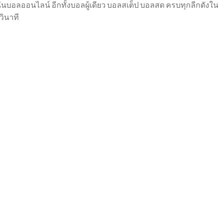
ันบอลออนไลน์ อีกทั้งบอลผู้เดียว บอลสเต็ป บอลสด ครบทุกลีกดังใ
วินาที