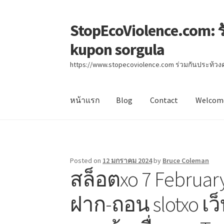
StopEcoViolence.com: 
Skip
Skip
to
to
kupon sorgula
navigation
content
https://www.stopecoviolence.com ร่วมกันประท้
หน้าแรก
Blog
Contact
Welcome
หน้าแรก
Blog
Contact
Welcome to the famil
Posted on
12 มกราคม 2024
by
Bruce Coleman
สล็อตxo 7 Februa
ฝาก-ถอน slotxo เว