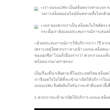
• เรา slotxo24hr เป็นสล็อตจากค่าย slot
วงการสล็อตออนไลน์ล้นหลามทั้งโลกด้วยร
• slot ของพวกเราเป็น สล็อตเว็บไซต์ตรง ส
กระนั้นเรายังมอบประสบการณ์การเล่นสล็อต
• ด้วยประสบการณ์การให้บริการกว่า 7ปี จากท
เพราะเหตุใดพวกเรา ทางเข้า slotxo สล็อตxo ที
ของเอเชีย? โน่นก็เนื่องจากว่า พวกเรามองเห็
พร้อมมากมายก่ายกอง
เป็นเรื่องที่น่าเสียดาย ที่ในประเทศไทย สล็อต
เราจึงอดใจไม่ได้ที่จะเข้ามาเปิดให้บริการในป
slotxo24hr จึงตัดสินใจกันว่าจะทำสิ่งเหล่านี้
1. พวกเราจะเข้ามาเปิดให้บริการ slotxo สล