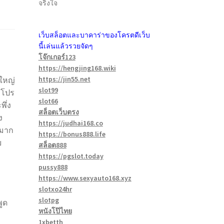
จริงใจ
เว็บสล็อตและบาคาร่าของโครตดีเว็บ
นี้เล่นแล้วรวยจัดๆ
โจ๊กเกอร์123
https://hengjing168.wiki
https://jin55.net
ใหญ่
slot99
มโปร
slot66
พึ่ง
สล็อตเว็บตรง
ง
https://judhai168.co
กมาก
https://bonus888.life
ย
สล็อต888
https://pgslot.today
pussy888
https://www.sexyauto168.xyz
slotxo24hr
slotpg
พูด
หนังโป๊ไทย
1xbetth