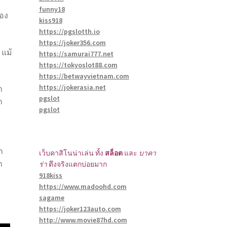
funny18
ของ
kiss918
https://pgslotth.io
https://joker356.com
 แม้
https://samurai777.net
https://tokyoslot88.com
https://betwayvietnam.com
https://jokerasia.net
า
pgslot
ก
pgslot
ม
า
เว็บคาสิโนน่าเล่น ทั้ง
สล็อต
และ
บาคา
า
ร่า
ตึงจริงแตกบ่อยมาก
918kiss
https://www.madoohd.com
sagame
https://joker123auto.com
http://www.movie87hd.com