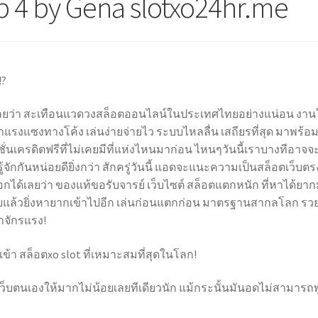
 4 by Gena slotxo24hr.me
!?
ียวเลยว่า สะเทือนแวดวงสล็อตออนไลน์ในประเทศไทยอย่างแน่อน งาน
มาแรงแซงทางโค้ง เล่นง่ายจ่ายไว ระบบไหลลื่น เสถียรที่สุด มาพร้อ
นเครดิตฟรีที่ไม่เคยมีที่แห่งไหนมาก่อน ไหนๆวันนี้เราบางทีอาจจะ
จักกันหน่อยดียิ่งกว่า สักครู่วันนี้ แอดจะแนะความเป็นสล็อตเว็บตร
กได้เลยว่า ของแท้ขอรับจารย์ เว็บไซต์ สล็อตแตกหนัก ที่หาได้ยา
ศไทยแล้วยิ่งหายากเข้าไปอีก เล่นก่อนแตกก่อน มาตรฐานสากลโลก รว
าจักรแรง!
เข้า สล็อตxo slot ที่เหมาะสมที่สุดในโลก!
ว็บตนเองให้มากไม่น้อยเลยทีเดียวนัก แม้กระนั้นมันอดไม่สามารถ