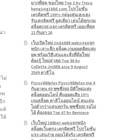
มากที่สุด ของไทย Top 5 by Tresa
hengjing168d.com โปรโมชั่น
เครดิตฟรี 100% กล่องสุ่มเฮงเฮง
รับเครดิตฟรี ยูสเดียว เล่นได้ทุกเกม
สล็อต168 แจก เครดิตฟรี เยอะที่สุด
น่า
22 กันยา 26
เว็บเปิดใหม่ jinda888 websiteแจก
หนัก เจาะลึก สล็อต เกมยอดฮิตแห่ง
ยุค พร้อมวิธีเล่นและสิ่งที่มือใหม่
ต้องรู้ ใหม่ล่าสุด Top 86 by
Collette Jin888.asia 9 August
2569 คาสิโน
ไม่
Pussy888play Pussy888play.me 4
น
กันยายน 69 พุซซี่888 มิติใหม่แห่ง
เดท
สล็อตออนไลน์ คืนยอดเสีย 10%
เกมสล็อต คาสิโนออนไลน์ คนเล่น
อีก
ไม่ต่ำกว่าแสนทุกวัน พุซซี่888 รอไม่
แท้
ได้ ต้องลอง Top 67 by Berniece
ให้
เว็บใหญ่ 188bet webแจกหนัก
สล็อตเว็บตรง เครดิตฟรี โปรโมชั่น
แรง เล่นง่าย ถอนได้จริง เครดิตฟรี