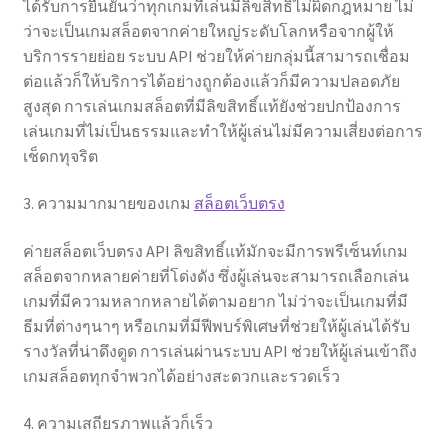
ได้รับการยืนยันว่าทุกเกมที่เล่นมีลิขสิทธิ์ไม่ผิดกฎหมาย ไม่
ว่าจะเป็นเกมสล็อตจากค่ายใหญ่ระดับโลกหรือจากผู้ให้
บริการรายย่อย ระบบ API ช่วยให้ค่ายกลุ่มนี้สามารถเชื่อม
ต่อแล้วก็ให้บริการได้อย่างถูกต้องแล้วก็มีความปลอดภัย
สูงสุด การเล่นเกมสล็อตที่มีลิขสิทธิ์แท้ยังช่วยปกป้องการ
เล่นเกมที่ไม่เป็นธรรมและทำให้ผู้เล่นไม่มีความเสี่ยงต่อการ
เช็ดกทุจริต
3. ความมากมายของเกม
สล็อตเว็บตรง
ค่ายสล็อตเว็บตรง API ลิขสิทธิ์แท้มักจะมีการพรีเซ็นท์เกม
สล็อตจากหลายค่ายที่โด่งดัง ซึ่งผู้เล่นจะสามารถเลือกเล่น
เกมที่มีความหลากหลายได้ตามอยาก ไม่ว่าจะเป็นเกมที่มี
ธีมที่ต่างๆนาๆ หรือเกมที่มีฟีพบร์พิเศษที่ช่วยให้ผู้เล่นได้รับ
รางวัลที่น่าดึงดูด การเล่นผ่านระบบ API ช่วยให้ผู้เล่นเข้าถึง
เกมสล็อตทุกจำพวกได้อย่างสะดวกและรวดเร็ว
4. ความเสถียรภาพแล้วก็เร็ว