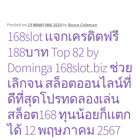
Posted on
19 พฤษภาคม 2024
by
Bruce Coleman
168slot แจกเครดิตฟรี
188บาท Top 82 by
Dominga 168slot.biz ช่วย
เลิกจน สล็อตออนไลน์ที่
ดีที่สุดโปรทดลองเล่น
สล็อต168 ทุนน้อยก็แตก
ได้ 12 พฤษภาคม 2567