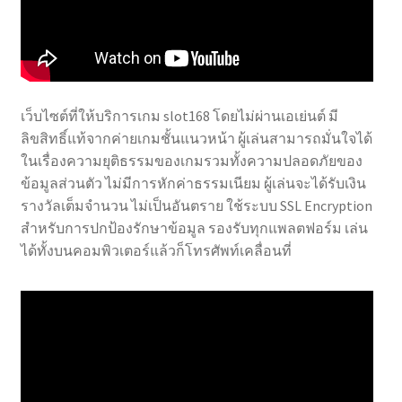
เว็บไซต์ที่ให้บริการเกม slot168 โดยไม่ผ่านเอเย่นต์ มี
ลิขสิทธิ์แท้จากค่ายเกมชั้นแนวหน้า ผู้เล่นสามารถมั่นใจได้
ในเรื่องความยุติธรรมของเกมรวมทั้งความปลอดภัยของ
ข้อมูลส่วนตัว ไม่มีการหักค่าธรรมเนียม ผู้เล่นจะได้รับเงิน
รางวัลเต็มจำนวน ไม่เป็นอันตราย ใช้ระบบ SSL Encryption
สำหรับการปกป้องรักษาข้อมูล รองรับทุกแพลตฟอร์ม เล่น
ได้ทั้งบนคอมพิวเตอร์แล้วก็โทรศัพท์เคลื่อนที่