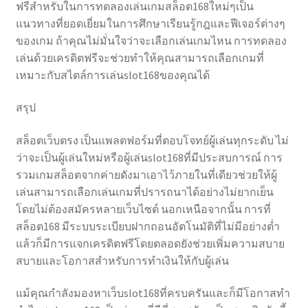
ฟรีสำหรับในการทดลองเล่นเกมสล็อต168ใหม่ๆเป็น
แนวทางที่ยอดเยี่ยมในการศึกษาเรียนรู้กฎและฟีเจอร์ต่างๆ
ของเกม ถ้าคุณไม่มั่นใจว่าจะเลือกเล่นเกมไหน การทดลอง
เล่นด้วยเครดิตฟรีจะช่วยทำให้คุณสามารถเลือกเกมที่
เหมาะกับสไตล์การเล่นslot168ของคุณได้
สรุป
สล็อตเว็บตรง เป็นแพลตฟอร์มที่ตอบโจทย์ผู้เล่นทุกระดับ ไม่
ว่าจะเป็นผู้เล่นใหม่หรือผู้เล่นslot168ที่มีประสบการณ์ การ
รวมเกมสล็อตจากค่ายดังมาเอาไว้ภายในที่เดียวช่วยให้ผู้
เล่นสามารถเลือกเล่นเกมที่ปรารถนาได้อย่างไม่ยากเย็น
โดยไม่ต้องสมัครหลายเว็บไซต์ นอกเหนือจากนั้น การที่
สล็อต168 มีระบบระเบียบฝากถอนอัตโนมัติที่ไม่มีอย่างต่ำ
แล้วก็มีการแจกเครดิตฟรีโดยตลอดยังช่วยเพิ่มความสบาย
สบายและโอกาสสำหรับการทำเงินให้กับผู้เล่น
แม้คุณกำลังมองหาเว็บslot168ที่ครบครันและก็มีโอกาสทำ