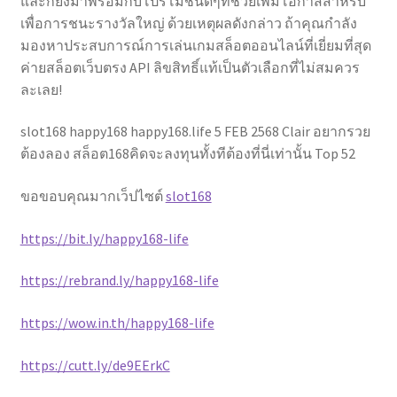
และก็ยังมาพร้อมกับโปรโมชั่นดีๆที่ช่วยเพิ่มโอกาสสำหรับ
เพื่อการชนะรางวัลใหญ่ ด้วยเหตุผลดังกล่าว ถ้าคุณกำลัง
มองหาประสบการณ์การเล่นเกมสล็อตออนไลน์ที่เยี่ยมที่สุด
ค่ายสล็อตเว็บตรง API ลิขสิทธิ์แท้เป็นตัวเลือกที่ไม่สมควร
ละเลย!
slot168 happy168 happy168.life 5 FEB 2568 Clair อยากรวย
ต้องลอง สล็อต168คิดจะลงทุนทั้งทีต้องที่นี่เท่านั้น Top 52
ขอขอบคุณมากเว็ปไซต์
slot168
https://bit.ly/happy168-life
https://rebrand.ly/happy168-life
https://wow.in.th/happy168-life
https://cutt.ly/de9EErkC