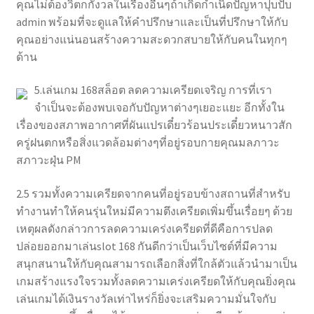
คุณไม่ต้องวิตกกังวลในเรื่องอื่นๆถ้าเกิดกำเนิดปัญหาปุบปับ
admin พร้อมที่จะดูแลให้คำปรึกษาและเป็นที่ปรึกษาให้กับ
คุณอย่างแน่นอนสร้างความสะดวกสบายให้กับคนในทุกๆ
ด้าน
5.เล่นเกม 168สล็อต ลดความเครียดเจริญ การที่เรา
จำเป็นจะต้องพบเจอกับปัญหาต่างๆเยอะแยะ อีกทั้งใน
เรื่องของสภาพอากาศที่ผันแปรเดี๋ยวร้อนประเดี๋ยวหนาวสัก
ครู่ฝนตกหรือสิ่งแวดล้อมต่างๆที่อยู่รอบกายคุณมลภาวะ
สภาวะฝุ่น PM
2.5 รวมทั้งความเครียดจากคนที่อยู่รอบข้างสถานที่สำหรับ
ทำงานทำให้คนรุ่นใหม่มีความตึงเครียดเพิ่มขึ้นเรื่อยๆ ด้วย
เหตุผลดังกล่าวการลดความเคร่งเครียดที่ดีคือการปลด
ปล่อยออกมาเล่นslot 168 กันดีกว่าเป็นเว็บไซต์ที่มีความ
สนุกสนานให้กับคุณสามารถเลือกสิ่งที่ใกล้ตัวแล้วนำมาเป็น
เกมสร้างแรงใจรวมทั้งลดความเคร่งเครียดให้กับคุณยิ่งคุณ
เล่นเกมได้เงินรางวัลเท่าไหร่ก็ยิ่งจะเสริมความมั่นใจกับ