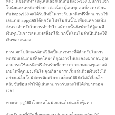
หนึ่งในข้อดีที่ทำให้ผู้เล่นเลือกเล่นกับ happy168 เป็นการแจก
โบนัสและเครดิตฟรีอย่างต่อเนื่อง ผู้เล่นทุกคนที่ลงทะเบียน
กับ happy168 จะได้รับสิทธิ์ในการรับเครดิตฟรีที่สามารถใช้
เล่นเกมhappy168ได้ทุกวัน โปรโมชั่นนี้ไม่เพียงแค่ช่วยเพิ่ม
จังหวะสำหรับในการทำกำไร แม้กระนั้นยังช่วยให้ผู้เล่นมี
เงินทุนในการเล่นเกมสล็อตได้มากขึ้นโดยไม่จำเป็นต้องใช้
เงินของตนเอง
การแจกโบนัสเครดิตฟรียังเป็นแนวทางที่ดีสำหรับในการ
ทดสอบเล่นเกมสล็อตใหม่ๆที่คุณอาจไม่เคยลองมาก่อน คุณ
สามารถใช้เครดิตฟรีสำหรับเพื่อการตรวจเกมต่างๆและแม้
เกมใดที่คุณประทับใจ คุณก็สามารถเริ่มเล่นด้วยเงินจริงได้
อย่างแน่ใจ โบนัสเครดิตฟรีจาก สล็อต168 ยังไม่มีเงื่อนไข
สลับซับซ้อน ทำให้ผู้เล่นสามารถรับและใช้ได้ง่ายๆตลอด
เวลา
ทางเข้า pg168 เว็บตรง ไม่มีเอเย่นต์ เล่นแล้วคุ้มค่า
สำหรับคนที่รู้สึกชื่นชอบการเล่นเกมสล็อตจากค่าย PG