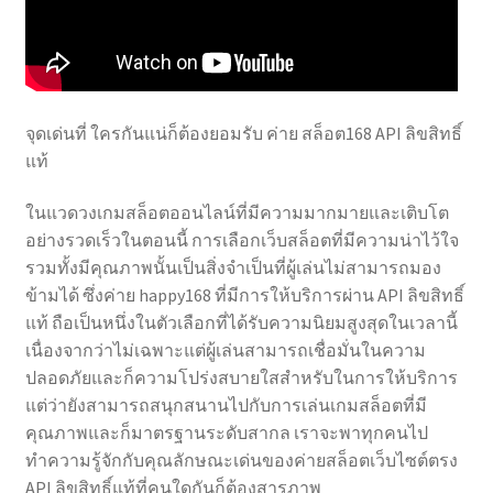
จุดเด่นที่ ใครกันแน่ก็ต้องยอมรับ ค่าย สล็อต168 API ลิขสิทธิ์
แท้
ในแวดวงเกมสล็อตออนไลน์ที่มีความมากมายและเติบโต
อย่างรวดเร็วในตอนนี้ การเลือกเว็บสล็อตที่มีความน่าไว้ใจ
รวมทั้งมีคุณภาพนั้นเป็นสิ่งจำเป็นที่ผู้เล่นไม่สามารถมอง
ข้ามได้ ซึ่งค่าย happy168 ที่มีการให้บริการผ่าน API ลิขสิทธิ์
แท้ ถือเป็นหนึ่งในตัวเลือกที่ได้รับความนิยมสูงสุดในเวลานี้
เนื่องจากว่าไม่เฉพาะแต่ผู้เล่นสามารถเชื่อมั่นในความ
ปลอดภัยและก็ความโปร่งสบายใสสำหรับในการให้บริการ
แต่ว่ายังสามารถสนุกสนานไปกับการเล่นเกมสล็อตที่มี
คุณภาพและก็มาตรฐานระดับสากล เราจะพาทุกคนไป
ทำความรู้จักกับคุณลักษณะเด่นของค่ายสล็อตเว็บไซต์ตรง
API ลิขสิทธิ์แท้ที่คนใดกันก็ต้องสารภาพ