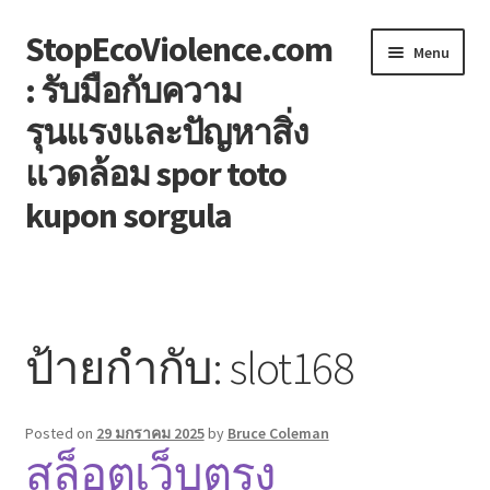
StopEcoViolence.com
Skip
Skip
Menu
to
to
: รับมือกับความ
navigation
content
รุนแรงและปัญหาสิ่ง
แวดล้อม spor toto
kupon sorgula
หน้าแรก
Blog
ป้ายกำกับ:
slot168
Contact
Posted on
29 มกราคม 2025
by
Bruce Coleman
Welcome to the family!
สล็อตเว็บตรง