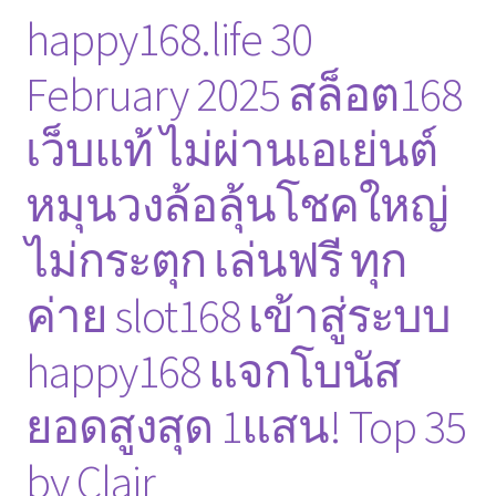
happy168.life 30
February 2025 สล็อต168
เว็บแท้ ไม่ผ่านเอเย่นต์
หมุนวงล้อลุ้นโชคใหญ่
ไม่กระตุก เล่นฟรี ทุก
ค่าย slot168 เข้าสู่ระบบ
happy168 แจกโบนัส
ยอดสูงสุด 1แสน! Top 35
by Clair