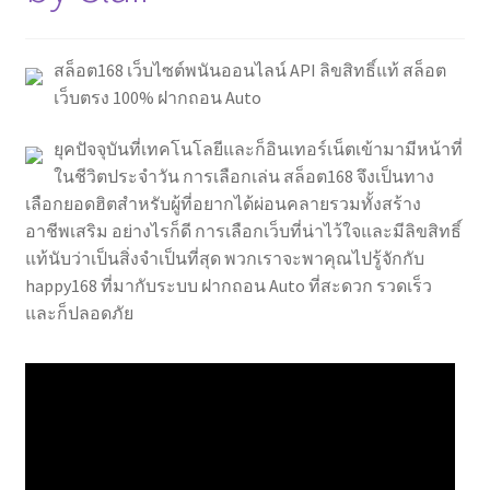
สล็อต168 เว็บไซต์พนันออนไลน์ API ลิขสิทธิ์แท้ สล็อต
เว็บตรง 100% ฝากถอน Auto
ยุคปัจจุบันที่เทคโนโลยีและก็อินเทอร์เน็ตเข้ามามีหน้าที่
ในชีวิตประจำวัน การเลือกเล่น สล็อต168 จึงเป็นทาง
เลือกยอดฮิตสำหรับผู้ที่อยากได้ผ่อนคลายรวมทั้งสร้าง
อาชีพเสริม อย่างไรก็ดี การเลือกเว็บที่น่าไว้ใจและมีลิขสิทธิ์
แท้นับว่าเป็นสิ่งจำเป็นที่สุด พวกเราจะพาคุณไปรู้จักกับ
happy168 ที่มากับระบบ ฝากถอน Auto ที่สะดวก รวดเร็ว
และก็ปลอดภัย