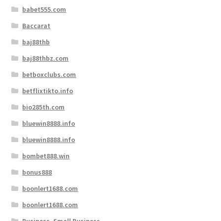
babet555.com
Baccarat
baj88thb
baj88thbz.com
betboxclubs.com
betflixtikto.info
bio285th.com
bluewin8888.info
bluewin8888.info
bombet888.win
bonus888
boonlert1688.com
boonlert1688.com