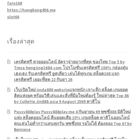
faro168
https://hongkong456.me
slot66
เรื่องล่าสุด
เครดิตฟรี หวยออนไลน์ อัตราจ่ายมากที่สุด ของไทย Top 5 by
Tresa hengjing168d.com โปรโมชั่นเครดิตฟรี 100% กล่องสุ่ม
เฮงเฮง รับเครดิตฟรี ยูสเดียว เล่นได้ทุกเกม สล็อต168 แจก
เครดิตฟรี เยอะที่สุด 22 กันยา 26
เว็บเปิดใหม่ jinda888 websiteแจกหนัก เจาะลึก สล็อต เกมยอด
ฮิตแห่งยุค พร้อมวิธีเล่นและสิ่งที่มือใหม่ต้องรู้ ใหม่ล่าสุด Top 86
by Collette Jin888.asia 9 August 2569 คาสิโน
Pussy888play Pussy888play.me 4 กันยายน 69 พุซซี่888 มิติใหม่
แห่ง สล็อตออนไลน์ คืนยอดเสีย 10% เกมสล็อต คาสิโนออนไลน์
คนเล่นไม่ต่ำกว่าแสนทุกวัน พุซซี่888 รอไม่ได้ ต้องลอง Top 67 by
Berniece