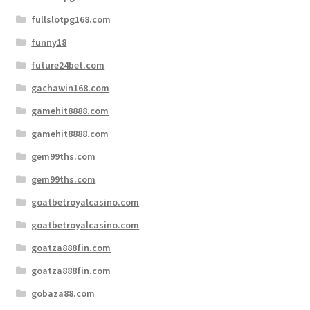
fullslotpg168.com
funny18
future24bet.com
gachawin168.com
gamehit8888.com
gamehit8888.com
gem99ths.com
gem99ths.com
goatbetroyalcasino.com
goatbetroyalcasino.com
goatza888fin.com
goatza888fin.com
gobaza88.com