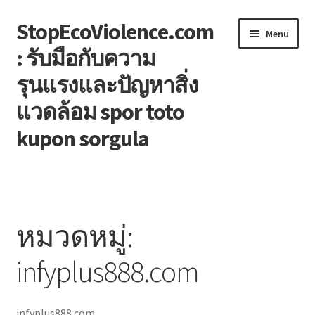
StopEcoViolence.com
Skip
Skip
Menu
to
to
: รับมือกับความ
navigation
content
รุนแรงและปัญหาสิ่ง
แวดล้อม spor toto
kupon sorgula
หน้าแรก
Blog
หมวดหมู่:
Contact
infyplus888.com
Welcome to the family!
infyplus888.com