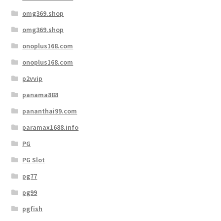
omg369.shop
omg369.shop
onoplus168.com
onoplus168.com
p2vvip
panama888
pananthai99.com
paramax1688.info
PG
PG Slot
pg77
pg99
pgfish