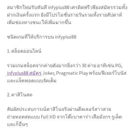
สมาชิกใหม่รับทันที infyplus88 เครดิตฟรี เพียงสมัครรวมทั้ง
ฝากเงินครั้งแรก ยังมีโปรโมชั่นรายวันรวมทั้งรายสัปดาห์
เพิ่มช่องทางชนะให้เพิ่มมากขึ้น
ชนิดเกมที่ให้บริการบน infyplus88
1. สล็อตออนไลน์
รวมเกมสล็อตจากค่ายดังมากยิ่งกว่า 30 ค่าย อาทิเช่น PG,
infyplus88 สมัคร
Joker, Pragmatic Play พร้อมฟีเจอร์โบนัส
และแจ็คพอตแบบจัดเต็ม
2. คาสิโนสด
สัมผัสประสบการณ์คาสิโนจริงผ่านดีลเลอร์สาวสวย
ถ่ายทอดสดแบบ Full HD จากโต๊ะบาคาร่า เสือมังกร รูเล็ต
และก็อื่นๆ