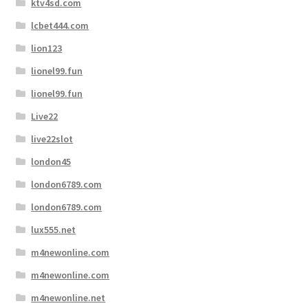
ktv4sd.com
lcbet444.com
lion123
lionel99.fun
lionel99.fun
Live22
live22slot
london45
london6789.com
london6789.com
lux555.net
m4newonline.com
m4newonline.com
m4newonline.net