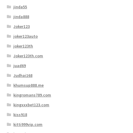
jinda55
jinda888
Joker123
joker123auto
joker123th
Joker123th.com
juad69
Judhai168
khumsup888.me
kingromans789.com
kingxxxbet123.com
kiss918
kitti999vip.com