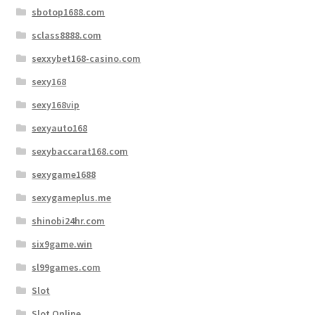
sbotop1688.com
sclass8888.com
sexxybet168-casino.com
sexy168
sexy168vip
sexyauto168
sexybaccarat168.com
sexygame1688
sexygameplus.me
shinobi24hr.com
six9game.win
sl99games.com
Slot
Slot Online