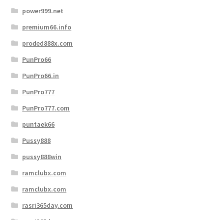
power999.net
premium66.info
proded888x.com
PunPro66
PunPro66.in
PunPro777
PunPro777.com
puntaek66
Pussy888
pussy888win
ramclubx.com
ramclubx.com
rasri365day.com