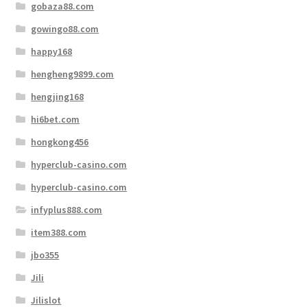
gobaza88.com
gowingo88.com
happy168
hengheng9899.com
hengjing168
hi6bet.com
hongkong456
hyperclub-casino.com
hyperclub-casino.com
infyplus888.com
item388.com
jbo355
Jili
Jilislot