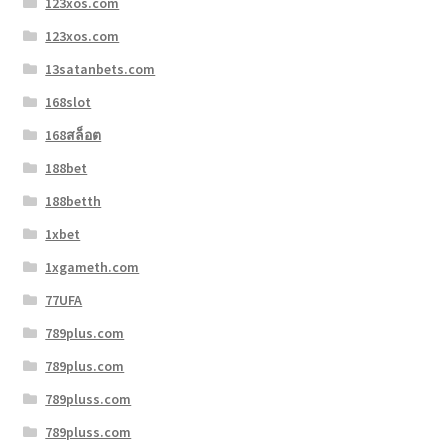
123xos.com
123xos.com
13satanbets.com
168slot
168สล็อต
188bet
188betth
1xbet
1xgameth.com
77UFA
789plus.com
789plus.com
789pluss.com
789pluss.com