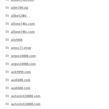
adm789.vip
allbet24hr
allone745s.com
allone745s.com
alot666
aress77.shop
argus16888.com
argus16888.com
asb9999.com
audi688.com
audi688.com
autoslot16888.com
autoslot16888.com