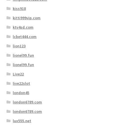
kiss918
kitti999vip.com
ktv4sd.com
lcbet444.com
lion123
lionel99.fun
lionel99.fun
Live22
live22slot
london45
london6789.com
london6789.com
lux555.net