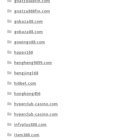
goatza888fin.com
goatza888fin.com
gobaza88.com
gobaza88.com
gowingo88.com
happy168
hengheng9899.com
hengjing168
hi6bet.com
hongkong456
hyperclub-casino.com
hyperclub-casino.com
infyplus888.com
item388.com