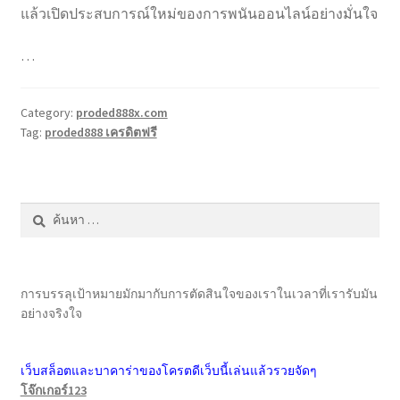
แล้วเปิดประสบการณ์ใหม่ของการพนันออนไลน์อย่างมั่นใจ
…
Category:
proded888x.com
Tag:
proded888 เครดิตฟรี
ค้นหา
สำหรับ:
การบรรลุเป้าหมายมักมากับการตัดสินใจของเราในเวลาที่เรารับมัน
อย่างจริงใจ
เว็บสล็อตและบาคาร่าของโครตดีเว็บนี้เล่นแล้วรวยจัดๆ
โจ๊กเกอร์123