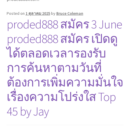
Posted on
1 ตุลาคม 2025
by
Bruce Coleman
proded888 สมัคร 3 June
proded888 สมัคร เปิดดู
ได้ตลอดเวลารองรับ
การค้นหาตามวันที่
ต้องการเพิ่มความมั่นใจ
เรื่องความโปร่งใส Top
45 by Jay