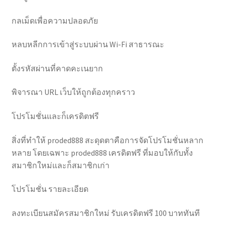
กลเม็ดเพื่อความปลอดภัย
หลบหลีกการเข้าสู่ระบบผ่าน Wi-Fi สาธารณะ
ตั้งรหัสผ่านที่คาดคะเนยาก
พิจารณา URL เว็บให้ถูกต้องทุกคราว
โปรโมชั่นและก็เครดิตฟรี
สิ่งที่ทำให้ proded888 สะดุดตาคือการจัดโปรโมชั่นหลาก
หลาย โดยเฉพาะ proded888 เครดิตฟรี ที่มอบให้กับทั้ง
สมาชิกใหม่และก็สมาชิกเก่า
โปรโมชั่น รายละเอียด
ลงทะเบียนสมัครสมาชิกใหม่ รับเครดิตฟรี 100 บาททันที