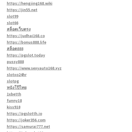
https://hengjing168.wiki
https://jin55.net
slot99
slot66
สล็อตเว็บตรง
https://judhai168.co
https://bonus888.life
สล็อต888
https://pgslot.today
pussy888
https://www.sexyauto168.xyz
slotxo24hr
slotpg
หนังโป๊ไทย
1xbetth
funny18
kiss918
https://pgslotth.io
https://joker356.com
https://samurai777.net