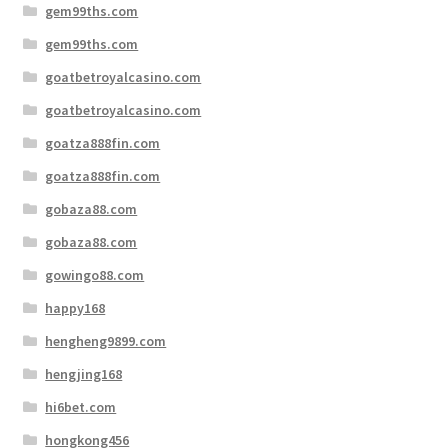
gem99ths.com
gem99ths.com
goatbetroyalcasino.com
goatbetroyalcasino.com
goatza888fin.com
goatza888fin.com
gobaza88.com
gobaza88.com
gowingo88.com
happy168
hengheng9899.com
hengjing168
hi6bet.com
hongkong456