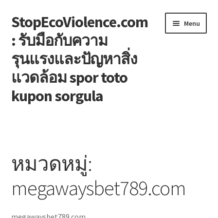
StopEcoViolence.com
Skip
Skip
Menu
to
to
: รับมือกับความ
navigation
content
รุนแรงและปัญหาสิ่ง
แวดล้อม spor toto
kupon sorgula
หน้าแรก
Blog
หมวดหมู่:
Contact
megawaysbet789.com
Welcome to the family!
megawaysbet789.com