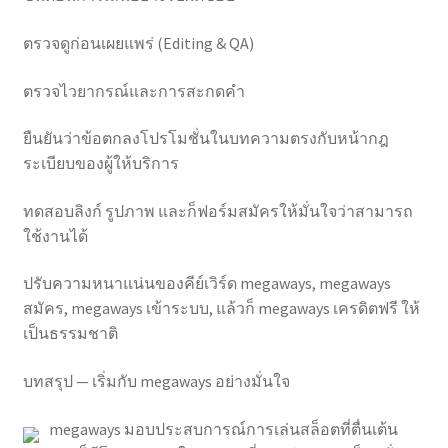
ตรวจดูก่อนเผยแพร่ (Editing & QA)
ตรวจไวยากรณ์และการสะกดคำ
ยืนยันว่าข้อตกลงโปรโมชั่นในบทความตรงกับหน้ากฎ
ระเบียบของผู้ให้บริการ
ทดสอบลิงก์ รูปภาพ และก็ฟอร์มสมัครให้มั่นใจว่าสามารถ
ใช้งานได้
ปรับความหนาแน่นของคีย์เวิร์ด megaways, megaways
สมัคร, megaways เข้าระบบ, แล้วก็ megaways เครดิตฟรี ให้
เป็นธรรมชาติ
บทสรุป — เริ่มกับ megaways อย่างมั่นใจ
megaways มอบประสบการณ์การเล่นสล็อตที่ตื่นเต้น