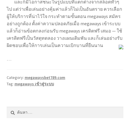
และก็มีโอกาสชนะในรูปแบบที่แตกต่างจากสล็อตทั่วๆ
ไป แต่ว่าเพื่อเล่นอย่างคุ้มค่าแล้วก็ไม่เป็นอันตราย ควรเลือก
ผู้ให้บริการที่น่าไว้ใจ กระทำตามขั้นตอน megaways สมัคร
อย่างถูกต้อง ตั้งค่าความปลอดภัยเมื่อ megaways เข้าระบบ
แล้วก็อ่านข้อตกลงก่อนรับ megaways เครดิตฟรี เสมอ — ใช้
เครดิตฟรีเป็นวัสดุทดลอง วางแผนเดิมพัน และก็เล่นอย่างรับ
ผิดชอบเพื่อให้การเล่นเป็นความเบิกบานที่ยืนนาน
…
Category:
megawaysbet789.com
Tag:
megaways เข้าสู่ระบบ
ค้นหา
สำหรับ: