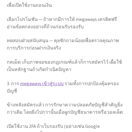
เพื่อเปิดใช้งานถอนเงิน
เลือกโปรโมชั่น — ถ้าหากมีการให้ megaways เครดิตฟรี
อ่านข้อตกลงอย่างถี่ถ้วนก่อนรับรองรับ
ทดสอบฝ่ายสนับสนุน — คุยซักถามน้อยเพื่อตรวจคุณภาพ
การบริการก่อนฝากเงินจริง
กลเม็ด: เก็บภาพจอของกฎเกณฑ์แล้วก็การสมัครไว้ เผื่อใช้
เป็นหลักฐานถ้าเกิดกำเนิดปัญหา
3. การ
megaways เข้าสู่ระบบ
รวมทั้งการปกป้องคุ้มครอง
บัญชี
ข้างหลังสมัครแล้ว การรักษาความปลอดภัยบัญชีสำคัญยิ่ง
กว่าเดิม โดยยิ่งไปกว่านั้นเมื่อผูกบัญชีธนาคารหรือวอลเล็ต:
เปิดใช้งาน 2FA ถ้าเว็บรองรับ (อย่างเช่น Google