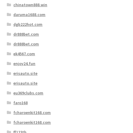
chinatown888.win
daruma1688.com
dgb222hot.com
dr888bet.com
dr888bet.com
ek4567.com
enjoy24.fun
erisauto.site
erisauto.site
eu369clubs.com
faro168
fcharoenkit168.com
fcharoenkit168.com
ff123th