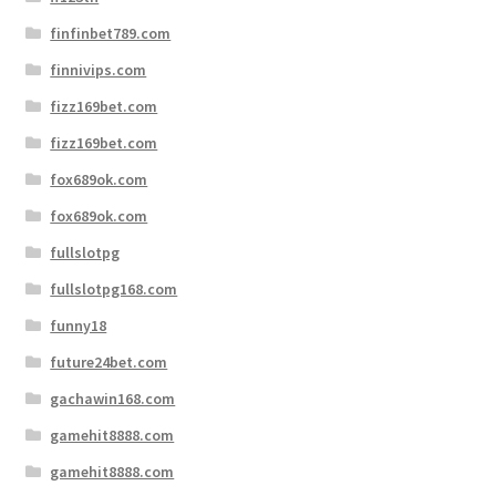
finfinbet789.com
finnivips.com
fizz169bet.com
fizz169bet.com
fox689ok.com
fox689ok.com
fullslotpg
fullslotpg168.com
funny18
future24bet.com
gachawin168.com
gamehit8888.com
gamehit8888.com