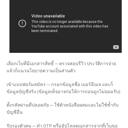
เลือกเว็บที่มีเอกสารสิทธิ์ — ตรวจสอบรีวิว ประวัติการจ่าย
แล้วก็แนวนโยบายความเป็นส่วนตัว
เข้าแบบฟอร์มสมัคร — กรอกข้อมูลชื่อ เบอร์อีเมล และก็
ข้อมูลบัญชีจริง (ข้อมูลเท็จอาจก่อให้การถอนถูกไม่ยอมรับ)
ตั้งรหัสผ่านที่ปลอดภัย — ใช้ตัวหนังสือผสมและไม่ใช้ซ้ำกับ
บัญชีอื่น
รับรองตัวตน — ทำ OTP หรืออัปโหลดเอกสารจากที่เว็บขอ