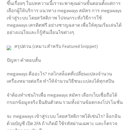
ขึ้นเรื่อยๆ ในบทความนี้เราจะพาคุณผ่านขั้นตอนตั้งแต่การ
เลือกผู้ให้บริการ แนวทาง megaways สมัคร การ megaways
เข้าสู่ระบบ โดยสวัสดิภาพ ไปจนกระทั่งวิธีการใช้
megaways เครดิตฟรี อย่างชาญฉลาด เพื่อให้คุณเริ่มเล่นได้
อย่างแน่ใจและก็รู้ทันเงื่อนไขต่างๆ
สรุปด่วน (เหมาะสำหรับ Featured Snippet)
ปัญหา คำตอบสั้น
megaways คืออะไร? กลไกสล็อตที่เปลี่ยนแปลงจำนวน
เครื่องหมายต่อรีล ทำให้จำนวนวิธีชนะแปลงได้ทุกสปิน
จำต้องทำเช่นไรเพื่อ megaways สมัคร เลือกเว็บเชื่อถือได้
กรอกข้อมูลจริง ยืนยันตัวตน รวมทั้งอ่านข้อตกลงโปรโมชั่น
จะ megaways เข้าสู่ระบบ โดยสวัสดิภาพได้เช่นไร? ล็อกอิน
ด้วยบัญชี เปิด 2FA ถ้าเกิดมี ใช้รหัสผ่านเฉพาะ และก็ตรวจ