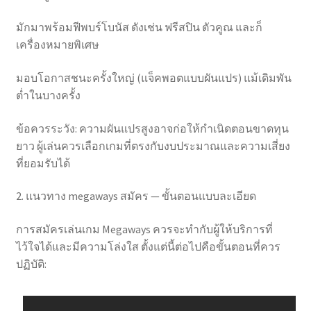
มักมาพร้อมฟีพบร์โบนัส ดังเช่น ฟรีสปิน ตัวคูณ และก็
เครื่องหมายพิเศษ
มอบโอกาสชนะครั้งใหญ่ (แจ็คพอตแบบผันแปร) แม้เดิมพัน
ต่ำในบางครั้ง
ข้อควรระวัง: ความผันแปรสูงอาจก่อให้กำเนิดตอนขาดทุน
ยาว ผู้เล่นควรเลือกเกมที่ตรงกับงบประมาณและความเสี่ยง
ที่ยอมรับได้
2. แนวทาง megaways สมัคร — ขั้นตอนแบบละเอียด
การสมัครเล่นเกม Megaways ควรจะทำกับผู้ให้บริการที่
ไว้ใจได้และมีความโล่งใส ตั้งแต่นี้ต่อไปคือขั้นตอนที่ควร
ปฏิบัติ: