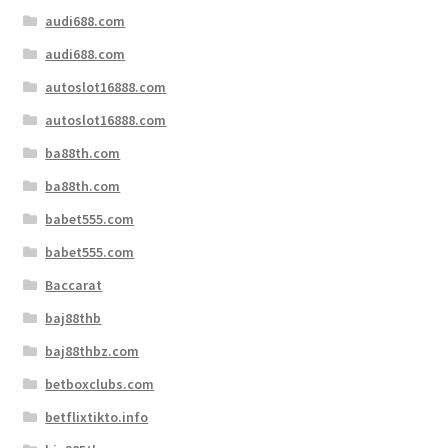
audi688.com
audi688.com
autoslot16888.com
autoslot16888.com
ba88th.com
ba88th.com
babet555.com
babet555.com
Baccarat
baj88thb
baj88thbz.com
betboxclubs.com
betflixtikto.info