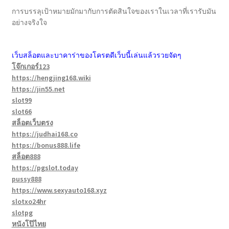
การบรรลุเป้าหมายมักมากับการตัดสินใจของเราในเวลาที่เรารับมัน
อย่างจริงใจ
เว็บสล็อตและบาคาร่าของโครตดีเว็บนี้เล่นแล้วรวยจัดๆ
โจ๊กเกอร์123
https://hengjing168.wiki
https://jin55.net
slot99
slot66
สล็อตเว็บตรง
https://judhai168.co
https://bonus888.life
สล็อต888
https://pgslot.today
pussy888
https://www.sexyauto168.xyz
slotxo24hr
slotpg
หนังโป๊ไทย