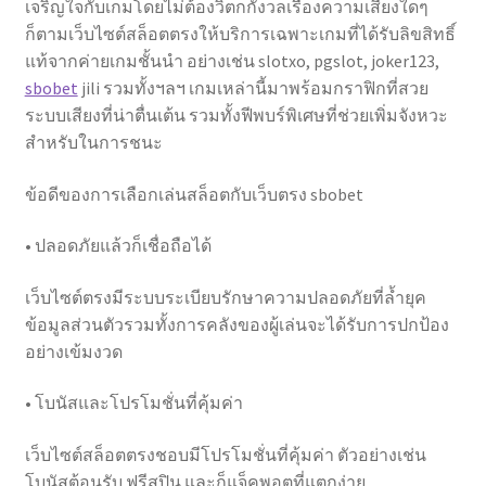
เจริญใจกับเกมโดยไม่ต้องวิตกกังวลเรื่องความเสี่ยงใดๆ
ก็ตามเว็บไซต์สล็อตตรงให้บริการเฉพาะเกมที่ได้รับลิขสิทธิ์
แท้จากค่ายเกมชั้นนำ อย่างเช่น slotxo, pgslot, joker123,
sbobet
jili รวมทั้งฯลฯ เกมเหล่านี้มาพร้อมกราฟิกที่สวย
ระบบเสียงที่น่าตื่นเต้น รวมทั้งฟีพบร์พิเศษที่ช่วยเพิ่มจังหวะ
สำหรับในการชนะ
ข้อดีของการเลือกเล่นสล็อตกับเว็บตรง sbobet
• ปลอดภัยแล้วก็เชื่อถือได้
เว็บไซต์ตรงมีระบบระเบียบรักษาความปลอดภัยที่ล้ำยุค
ข้อมูลส่วนตัวรวมทั้งการคลังของผู้เล่นจะได้รับการปกป้อง
อย่างเข้มงวด
• โบนัสและโปรโมชั่นที่คุ้มค่า
เว็บไซต์สล็อตตรงชอบมีโปรโมชั่นที่คุ้มค่า ตัวอย่างเช่น
โบนัสต้อนรับ ฟรีสปิน และก็แจ็คพอตที่แตกง่าย