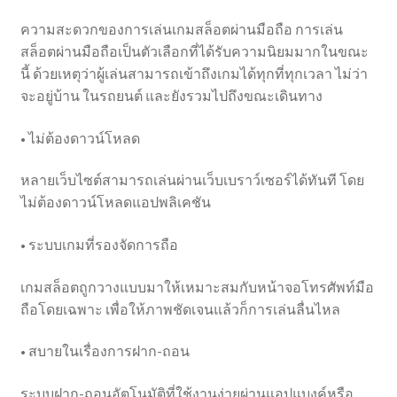
ความสะดวกของการเล่นเกมสล็อตผ่านมือถือ การเล่น
สล็อตผ่านมือถือเป็นตัวเลือกที่ได้รับความนิยมมากในขณะ
นี้ ด้วยเหตุว่าผู้เล่นสามารถเข้าถึงเกมได้ทุกที่ทุกเวลา ไม่ว่า
จะอยู่บ้าน ในรถยนต์ และยังรวมไปถึงขณะเดินทาง
• ไม่ต้องดาวน์โหลด
หลายเว็บไซต์สามารถเล่นผ่านเว็บเบราว์เซอร์ได้ทันที โดย
ไม่ต้องดาวน์โหลดแอปพลิเคชัน
• ระบบเกมที่รองจัดการถือ
เกมสล็อตถูกวางแบบมาให้เหมาะสมกับหน้าจอโทรศัพท์มือ
ถือโดยเฉพาะ เพื่อให้ภาพชัดเจนแล้วก็การเล่นลื่นไหล
• สบายในเรื่องการฝาก-ถอน
ระบบฝาก-ถอนอัตโนมัติที่ใช้งานง่ายผ่านแอปแบงค์หรือ