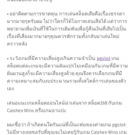
• อย่าติดตามการขาดทุน: การเล่นสล็อตเสียคือเรื่องธรรดา
มากมายๆครับผม ไม่ว่าใครก็ได้โอกาสเล่นเสียได้ แต่ว่าการ
พยายามเพิ่มเงินที่ใช้ในการเดิมพันเพื่อกู้คืนเงินที่เสียไปเป็น
เรื่องที่เสี่ยงมากมายๆคุณควรพักรวมทั้งกลับมาเล่นใหม่
คราวหลัง
• ระวังเกมที่มีความเสี่ยงสูงเกินความจำเป็น:
pgslot
เกม
สล็อตแต่ละเกมจะมีความผันแปรไม่เหมือนกัน เกมที่มีความ
ผันผวนสูงก็จะมีความเสี่ยงสูงด้วย คุณจึงควรเลือกเกมที่มี
ความเหมาะสมกับงบประมาณรวมทั้งสไตล์การเล่นของตัว
เอง
เสนอแนะเกมสล็อตออนไลน์น่าเล่นจาก สล็อต168 กับเกม
Caishen Wins หรือเกมอาแปะ
ผมเชื่อว่า ถ้าเกิดคนใดกันแน่ที่เป็นแฟนของค่ายเกม pgslot
ไม่มีทางเลยขอรับที่คุณจะไม่เคยรู้กับเกม Caishen Wins เกม