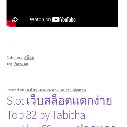
…
Category:
สล็อต
Tag:
faro168
Posted on
18 ธันวาคม 2024
by
Bruce Coleman
Slot เว็บสล็อตแตกง่าย
Top 82 by Tabitha