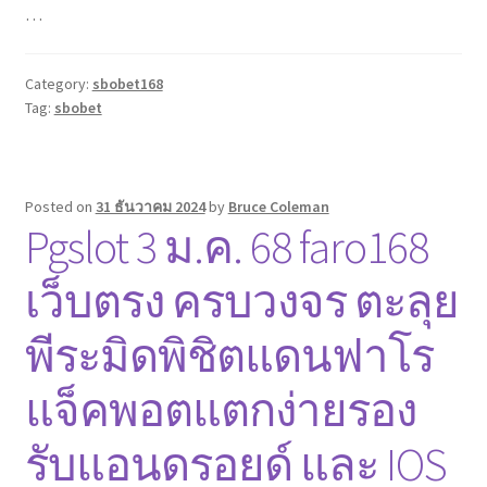
…
Category:
sbobet168
Tag:
sbobet
Posted on
31 ธันวาคม 2024
by
Bruce Coleman
Pgslot 3 ม.ค. 68 faro168
เว็บตรง ครบวงจร ตะลุย
พีระมิดพิชิตแดนฟาโร
แจ็คพอตแตกง่ายรอง
รับแอนดรอยด์ และ IOS