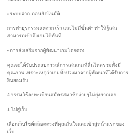
• ระบบฝาก-ถอนอัตโนมัติ
การทำธุรกรรมสะดวก เร็ว และไม่มีขั้นต่ำ ทำให้ผู้เล่น
สามารถเข้าถึงเกมได้ทันที
• การส่งเสริมจากผู้พัฒนาเกมโดยตรง
คุณจะได้รับประสบการณ์การเล่นเกมที่ลื่นไหลรวมทั้งมี
คุณภาพ เพราะเหตุว่าเกมทั้งปวงมาจากผู้พัฒนาที่ได้รับการ
ยินยอมรับ
4 กรรมวิธีลงทะเบียนสมัครสมาชิกง่ายๆไม่ยุ่งยากเลย
1. ไปสู่เว็บ
เลือกเว็บไซต์สล็อตตรงที่คุณมั่นใจและเข้าสู่หน้าแรกของ
เว็บ