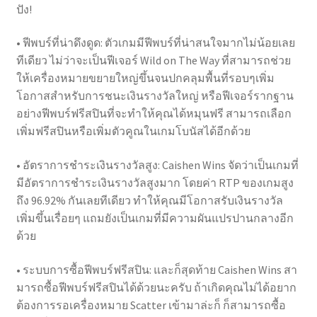
ปัง!
• ฟีพบร์ที่น่าดึงดูด: ตัวเกมมีฟีพบร์ที่น่าสนใจมากไม่น้อยเลย
ทีเดียว ไม่ว่าจะเป็นฟีเจอร์ Wild on The Way ที่สามารถช่วย
ให้เครื่องหมายขยายใหญ่ขึ้นจนปกคลุมพื้นที่รอบๆเพิ่ม
โอกาสสำหรับการชนะเงินรางวัลใหญ่ หรือฟีเจอร์รากฐาน
อย่างฟีพบร์ฟรีสปินที่จะทำให้คุณได้หมุนฟรี สามารถเลือก
เพิ่มฟรีสปินหรือเพิ่มตัวคูณในเกมโบนัสได้อีกด้วย
• อัตราการชำระเงินรางวัลสูง: Caishen Wins จัดว่าเป็นเกมที่
มีอัตราการชำระเงินรางวัลสูงมาก โดยค่า RTP ของเกมสูง
ถึง 96.92% กันเลยทีเดียว ทำให้คุณมีโอกาสรับเงินรางวัล
เพิ่มขึ้นเรื่อยๆ แถมยังเป็นเกมที่มีความผันแปรปานกลางอีก
ด้วย
• ระบบการซื้อฟีพบร์ฟรีสปิน: และก็สุดท้าย Caishen Wins สา
มารถซื้อฟีพบร์ฟรีสปินได้ด้วยนะครับ ถ้าเกิดคุณไม่ได้อยาก
ต้องการรอเครื่องหมาย Scatter เข้ามาล่ะก็ ก็สามารถซื้อ