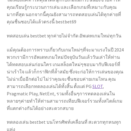
คุณเรียนรู้กระบวนการเล่น และเลือกเกมที่เหมาะกับคุณ
มากที่สุด นอกจากนี้คุณยังสามารถทดสอบเล่นได้ทุกค่ายที่
คุณชื่นชอบได้แล้วตรงนี้ bestbet69
ทดสอบเล่น bestbet ทุกค่ายไม่จำกัด อัพเดทเกมใหม่ทุกวัน
แม้คุณต้องการทราบเกี่ยวกับเกมใหม่ๆที่จะมาแรงในปี 2024
พวกเรามีการอัพเดทเกมใหม่ปัจจุบันวันแล้ววันเล่าให้ท่าน
ได้ทดสอบเล่นก่อนใคร เกมสล็อตใหม่ๆชอบมากับฟีเจอร์ที่
น่าเร้าใจ แล้วก็กราฟิกที่ล้ำสมัย ซึ่งจะก่อให้การเล่นของคุณ
ไม่น่าเบื่ออีกต่อไป ไม่ว่าคุณจะชื่นชอบค่ายเกมไหน คุณ
สามารถเลือกทดลองเล่นได้ทั้งสิ้น ตั้งแต่ PG
SLOT
,
Pragmatic Play, NetEnt, รวมทั้งอื่นๆการทดลองเล่นใน
หลายๆค่ายทำให้ท่านสามารถเทียบฟีเจอร์รวมทั้งสไตล์เกม
ที่แตกต่างกันได้อย่างสะดวกสบาย
ทดลองเล่น bestbet บนโทรศัพท์เคลื่อนที่ สะดวกทุกหนทุก
แห่ง