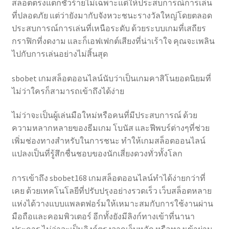
สล็อตตรงแตกชั่วร้ายไม่เฉพาะแต่ให้ประสบการณ์การเล่น
ที่ปลอดภัย แต่ว่ายังมากับจังหวะชนะรางวัลใหญ่โดยตลอด
ประสบการณ์การเล่นที่เหนือระดับ ด้วยระบบเกมที่เสถียร
กราฟิกที่งดงาม และก็เอฟเฟกต์เสียงที่น่าเร้าใจ คุณจะเพลิน
ไปกับการเล่นอย่างไม่สิ้นสุด
sbobet เกมสล็อตออนไลน์นับว่าเป็นเกมคาสิโนยอดนิยมที่
ไม่ว่าใครก็สามารถเข้าถึงได้ง่าย
ไม่ว่าจะเป็นผู้เล่นมือใหม่หรือคนที่มีประสบการณ์ ด้วย
ความหลากหลายของธีมเกม โบนัส และฟีพบร์ต่างๆที่ช่วย
เพิ่มช่องทางสำหรับในการชนะ ทำให้เกมสล็อตออนไลน์
แปลงเป็นที่รู้สึกชื่นชอบของนักเสี่ยงดวงทั่วทั้งโลก
การเข้าถึง sbobet168 เกมสล็อตออนไลน์ทำได้ง่ายกว่าที่
เคย ด้วยเทคโนโลยีที่ปรับปรุงอย่างรวดเร็ว เว็บสล็อตหลาย
แห่งได้วางแบบแพลตฟอร์มให้เหมาะสมกับการใช้งานผ่าน
มือถือและคอมพิวเตอร์ อีกทั้งยังมีลิงก์ทางเข้าที่นานา
ประการ ไม่ว่าจะเป็นลิงก์ตรงจากเว็บหลัก หรือทางเข้าผ่าน