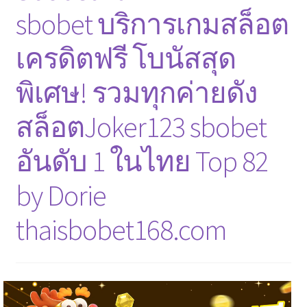
sbobet บริการเกมสล็อต
เครดิตฟรี โบนัสสุด
พิเศษ! รวมทุกค่ายดัง
สล็อตJoker123 sbobet
อันดับ 1 ในไทย Top 82
by Dorie
thaisbobet168.com