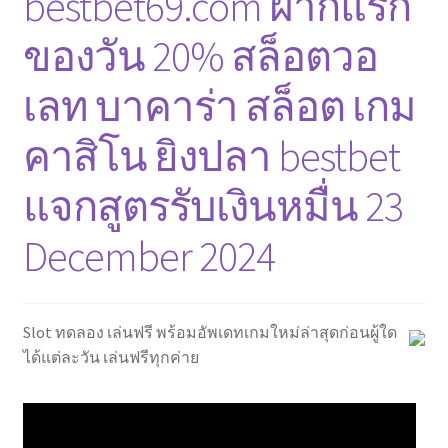
bestbet69.com ฝากแรก
ของวัน 20% สล็อตวอ
เลท บาคาร่า สล็อต เกม
คาสิโน ยิงปลา bestbet
แจกสูตรรับเงินหมื่น 23
December 2024
Slot ทดลอง เล่นฟรี พร้อมอัพเดทเกมใหม่ล่าสุดก่อนผู้ใด
ได้แต่ละวัน เล่นฟรีทุกค่าย