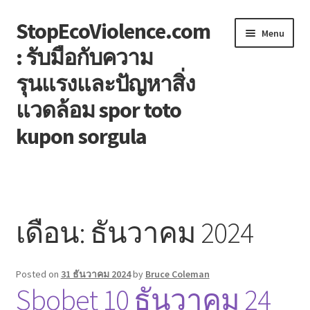
StopEcoViolence.com
Skip
Skip
Menu
to
to
: รับมือกับความ
navigation
content
รุนแรงและปัญหาสิ่ง
แวดล้อม spor toto
kupon sorgula
หน้าแรก
Blog
เดือน:
ธันวาคม 2024
Contact
Posted on
31 ธันวาคม 2024
by
Bruce Coleman
Welcome to the family!
Sbobet 10 ธันวาคม 24