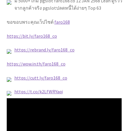
มี 5000+ เกม pgslot faro168.co 12 JAN 2568 Leah ดูรีวิว
จากลูกค้าจริง pgslotปลดหนี้ได้ง่ายๆ Top 63
ขอขอบพระคุณเว็ปไซต์
faro168
https://bit.ly/faro168_co
https://rebrand.ly/faro168_co
https://wow.in.th/faro168_co
https://cutt.ly/faro168_co
https://t.co/k2LfWRYaqi