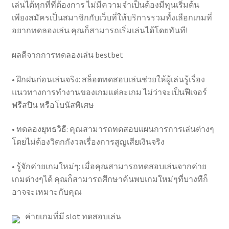
เล่นได้ทุกที่ที่ต้องการ ไม่มีความจำเป็นต้องมีทุนเริ่มต้น
เพียงสมัครเป็นสมาชิกกับเว็บที่ให้บริการรวมทั้งเลือกเกมที่
อยากทดลองเล่น คุณก็สามารถเริ่มเล่นได้โดยทันที!
ผลดีจากการทดลองเล่น bestbet
• ฝึกฝนก่อนเล่นจริง: สล็อตทดสอบเล่นช่วยให้ผู้เล่นรู้เรื่อง
แนวทางการทำงานของเกมแต่ละเกม ไม่ว่าจะเป็นฟีเจอร์
ฟรีสปิน หรือโบนัสพิเศษ
• ทดลองยุทธวิธี: คุณสามารถทดสอบแผนการการเล่นต่างๆ
โดยไม่ต้องวิตกกังวลเรื่องการสูญเสียเงินจริง
• รู้จักค่ายเกมใหม่ๆ: เมื่อคุณสามารถทดสอบเล่นจากค่าย
เกมต่างๆได้ คุณก็สามารถศึกษาค้นพบเกมใหม่ๆที่บางทีก็
อาจจะเหมาะกับคุณ
ค่ายเกมที่มี slot ทดสอบเล่น