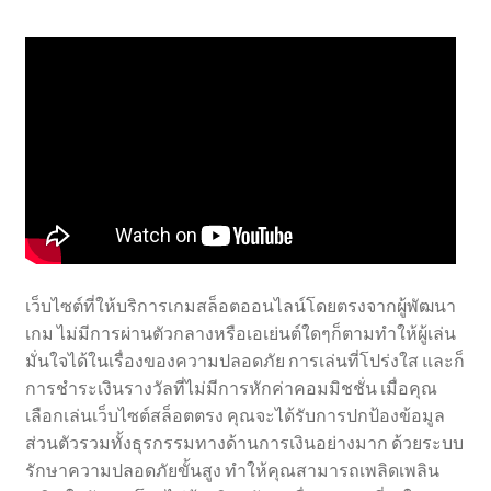
เว็บไซต์ที่ให้บริการเกมสล็อตออนไลน์โดยตรงจากผู้พัฒนา
เกม ไม่มีการผ่านตัวกลางหรือเอเย่นต์ใดๆก็ตามทำให้ผู้เล่น
มั่นใจได้ในเรื่องของความปลอดภัย การเล่นที่โปร่งใส และก็
การชำระเงินรางวัลที่ไม่มีการหักค่าคอมมิชชั่น เมื่อคุณ
เลือกเล่นเว็บไซต์สล็อตตรง คุณจะได้รับการปกป้องข้อมูล
ส่วนตัวรวมทั้งธุรกรรมทางด้านการเงินอย่างมาก ด้วยระบบ
รักษาความปลอดภัยขั้นสูง ทำให้คุณสามารถเพลิดเพลิน