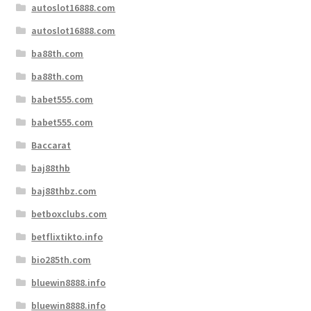
autoslot16888.com
autoslot16888.com
ba88th.com
ba88th.com
babet555.com
babet555.com
Baccarat
baj88thb
baj88thbz.com
betboxclubs.com
betflixtikto.info
bio285th.com
bluewin8888.info
bluewin8888.info