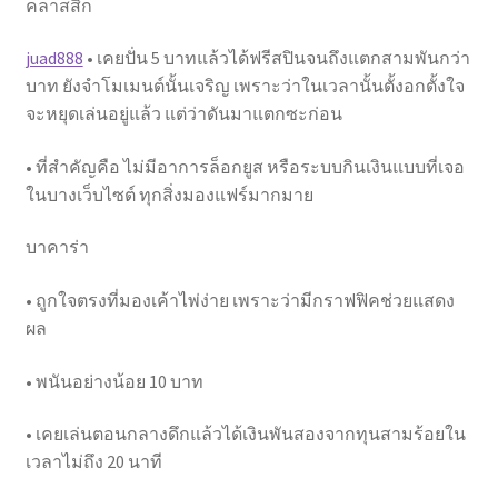
คลาสสิก
juad888
• เคยปั่น 5 บาทแล้วได้ฟรีสปินจนถึงแตกสามพันกว่า
บาท ยังจำโมเมนต์นั้นเจริญ เพราะว่าในเวลานั้นตั้งอกตั้งใจ
จะหยุดเล่นอยู่แล้ว แต่ว่าดันมาแตกซะก่อน
• ที่สำคัญคือ ไม่มีอาการล็อกยูส หรือระบบกินเงินแบบที่เจอ
ในบางเว็บไซต์ ทุกสิ่งมองแฟร์มากมาย
บาคาร่า
• ถูกใจตรงที่มองเค้าไพ่ง่าย เพราะว่ามีกราฟฟิคช่วยแสดง
ผล
• พนันอย่างน้อย 10 บาท
• เคยเล่นตอนกลางดึกแล้วได้เงินพันสองจากทุนสามร้อยใน
เวลาไม่ถึง 20 นาที