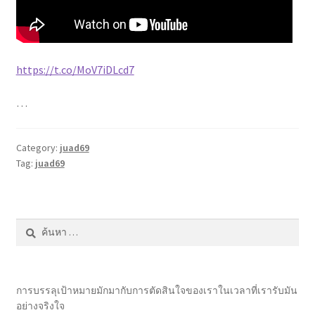
https://t.co/MoV7iDLcd7
…
Category:
juad69
Tag:
juad69
ค้นหา
สำหรับ:
การบรรลุเป้าหมายมักมากับการตัดสินใจของเราในเวลาที่เรารับมัน
อย่างจริงใจ