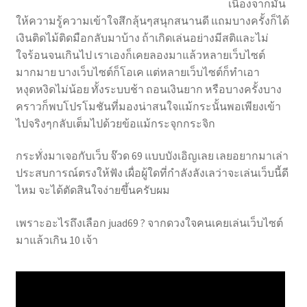
เนื่องจากมัน
ให้ความรู้ความเข้าใจสึกลุ้นๆสนุกสนานดี แถมบางครั้งก็ได้
เงินติดไม้ติดมือกลับมาบ้าง ถ้าเกิดเล่นอย่างมีสติและไม่
ใจร้อนจนเกินไป เราเองก็เคยลองมาแล้วหลายเว็บไซต์
มากมาย บางเว็บไซต์ก็โอเค แต่หลายเว็บไซต์ก็ทำเอา
หงุดหงิดไม่น้อย ทั้งระบบช้า ถอนเงินยาก หรือบางครั้งบาง
คราวก็พบโปรโมชันที่มองน่าสนใจแม้กระนั้นพอเพียงเข้า
ไปจริงๆกลับเต็มไปด้วยข้อแม้กระจุกกระจิก
กระทั่งมาเจอกับเว็บ จ๊วด 69 แบบบังเอิญเลย เลยอยากมาเล่า
ประสบการณ์ตรงให้ฟัง เผื่อผู้ใดที่กำลังลังเลว่าจะเล่นเว็บนี้ดี
ไหม จะได้ตัดสินใจง่ายขึ้นครับผม
เพราะอะไรถึงเลือก juad69 ? จากดวงใจคนเคยเล่นเว็บไซต์
มาแล้วเกิน 10 เจ้า