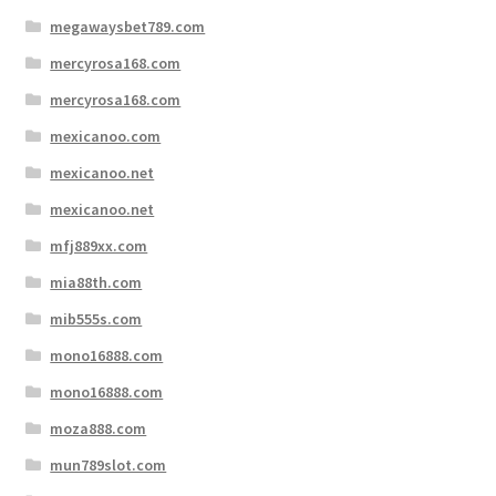
megawaysbet789.com
mercyrosa168.com
mercyrosa168.com
mexicanoo.com
mexicanoo.net
mexicanoo.net
mfj889xx.com
mia88th.com
mib555s.com
mono16888.com
mono16888.com
moza888.com
mun789slot.com