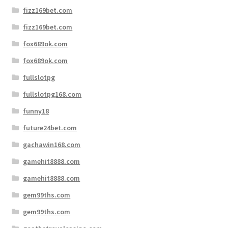
fizz169bet.com
fizz169bet.com
fox689ok.com
fox689ok.com
fullslotpg
fullslotpg168.com
funny18
future24bet.com
gachawin168.com
gamehit8888.com
gamehit8888.com
gem99ths.com
gem99ths.com