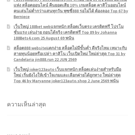
แห่ง สล็อตออนไลน์ คืนยอดเสีย 10% เกมสล็อต คาสิโนออนไลน์
คนเล่นไม่ต่ำกว่าแสนทุกวัน พุซซี่888 รอไม่ได้ ต้องลอง Top 67 by
Berniece
เว็บใหญ่ 188bet webแจกหนัก สล็อตเว็บตรง เครดิตฟรี โปรโม
ชั่นแรง เล่นง่าย ถอนได้จริง เครดิตฟรี Top 89 by Johanna
188Bets4.com 25 August 69 พนัน
สล็อต888 websiteแตกง่าย สล็อตไม่มีขั้นต่ำ ดีจริงไหม เหมาะกับ
สายทุนน้อยหรือเปล่า คาสิโน เว็บเปิดใหม่ ใหม่ล่าสุด Top 31 by
Candelaria jin888.run 22 JUN 2569
เว็บใหญ่ joker123auto เว็บแจกหนัก สล็อตเล่นง่ายสำหรับมือ
ใหม่ เริ่มยังไงให้เข้าใจเกมและเลือกค่ายได้ถูกทาง ใหม่ล่าสุด
Top 46 by Maryanne joker123auto.shop 2 June 2569 พนัน
ความเห็นล่าสุด