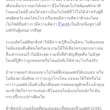
เดือนเต็มๆเราบอกได้เลยว่า นี่ไม่ใช่แค่เว็บไซต์juad69 คาสิ
โนออนไลน์ที่ เล่นได้ แต่ว่าเป็นเว็บไซต์ที่ ไว้ใจได้ สำหรับผู้ที่
เคยผิดหวัง เคยโดนโกง หรือเคยมีความคิดว่าตัวเองโดน
เว็บไซต์ปั่นหัว เรามีความคิดว่า
จ๊วด 69
เป็นอีกหนึ่งลู่ทางที่
แฟร์กับผู้เล่นมากที่สุด
ระบบอัตโนมัติทุกสิ่งทำให้มีความรู้สึกเป็นอิสระ ไม่ต้องคอย
ไม่ต้องขอคืนดีคนใดกันแน่ เกมก็มีให้เลือกครบทุกแนว เล่น
ลื่น ฝากถอนเร็วไม่มีสะดุด รวมทั้งที่สำคัญที่สุดคือ ไม่มีจุด
ไหนที่รู้สึกว่าถูกหลอกหรือโดนบังคับให้ทำอะไรเกินจริง
ถ้าหากคุณกำลังมองหาเว็บไซต์ที่เล่นjuad69ได้แบบสบายใจ
ไม่ต้องมานั่งคิดมากว่าจะถูกโกงไหม ถอนจะได้ใช่หรือไม่
เราว่า juad69 เป็นตัวเลือกที่คุณควรทดลองดูสักครั้ง แล้วคุณ
จะเข้าจิตใจว่าการเล่นคาสิโนออนไลน์แบบไม่หนักใจ มัน
กระปรี้กระเปร่าเพียงใด
ท้าพิสูจน์! เกมสล็อตที่คนเล่นเยอะที่สุดแห่งปี juad69 22 DEC