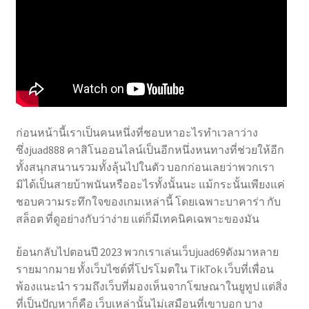
ก่อนหน้านี้เราเป็นคนหนึ่งที่ชอบหาอะไรทำเวลาว่าง
ซึ่งjuad888 คาสิโนออนไลน์เป็นอีกหนึ่งหนทางที่ช่วยให้อีก
ทั้งสนุกสนานรวมทั้งลุ้นไปในตัว บอกก่อนเลยว่าพวกเรา
มิได้เป็นสายบ้าพนันหรืออะไรทั้งนั้นนะ แม้กระนั้นเพียงแค่
ชอบความระทึกใจของเกมเหล่านี้ โดยเฉพาะบาคาร่า กับ
สล็อต ที่ดูอย่างกับว่าง่าย แต่ก็มีเทคนิคเฉพาะของมัน
ย้อนกลับไปตอนปี 2023 พวกเราเล่นเว็บjuad69ดังมาหลาย
รายมากมาย ทั้งเว็บไซต์ที่โปรโมตใน TikTok เว็บที่เพื่อน
พ้องแนะนำ รวมถึงเว็บที่มองเห็นจากโฆษณาในยูทูป แต่สิ่ง
ที่เป็นปัญหาก็คือ เว็บเหล่านั้นไม่เสมือนที่เขาบอก บาง