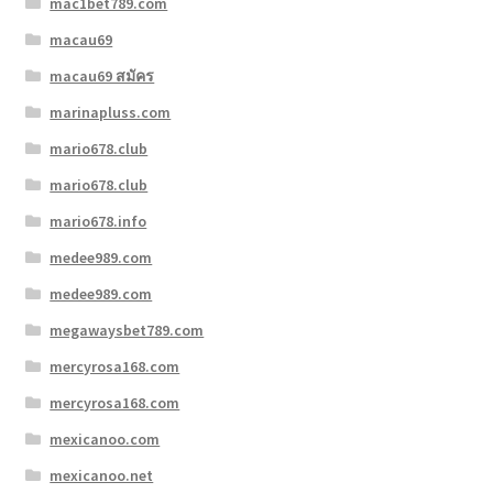
mac1bet789.com
macau69
macau69 สมัคร
marinapluss.com
mario678.club
mario678.club
mario678.info
medee989.com
medee989.com
megawaysbet789.com
mercyrosa168.com
mercyrosa168.com
mexicanoo.com
mexicanoo.net