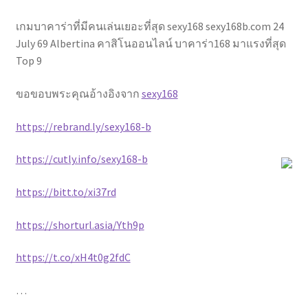
เกมบาคาร่าที่มีคนเล่นเยอะที่สุด sexy168 sexy168b.com 24
July 69 Albertina คาสิโนออนไลน์ บาคาร่า168 มาแรงที่สุด
Top 9
ขอขอบพระคุณอ้างอิงจาก
sexy168
https://rebrand.ly/sexy168-b
https://cutly.info/sexy168-b
https://bitt.to/xi37rd
https://shorturl.asia/Yth9p
https://t.co/xH4t0g2fdC
…