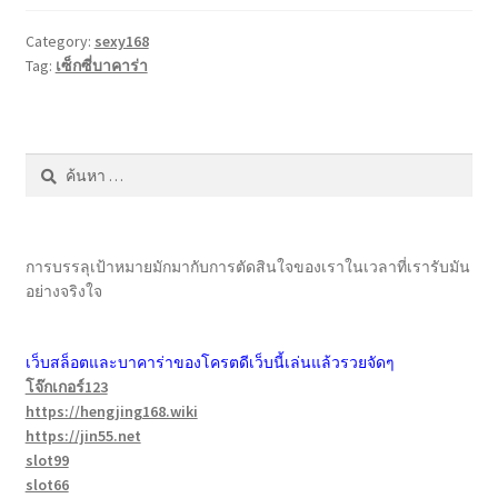
Category:
sexy168
Tag:
เซ็กซี่บาคาร่า
ค้นหา
สำหรับ:
การบรรลุเป้าหมายมักมากับการตัดสินใจของเราในเวลาที่เรารับมัน
อย่างจริงใจ
เว็บสล็อตและบาคาร่าของโครตดีเว็บนี้เล่นแล้วรวยจัดๆ
โจ๊กเกอร์123
https://hengjing168.wiki
https://jin55.net
slot99
slot66