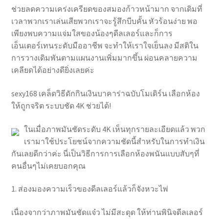
ช่วยลดความเคร่งเครียดของสมองก้าวหน้ามาก จากเดิมที่
เวลาพวกเราเล่นเสียพวกเราจะรู้สึกบีบคั้น หัวร้อนง่าย พอ
เพียงพบความแจ่มใสของน้องๆดีลเลอร์และก็การ
เอ็นเตอร์เทนระดับมืออาชีพ จะทำให้เราใจเย็นลง มีสติใน
การวางเดิมพันตามแผนงานเพิ่มมากขึ้น ผ่อนคลายความ
เคลียดได้อย่างดียิ่งเลยค่ะ
sexy168 เคล็ดวิธีดักกินเงินบาคาร่าฉบับโมเดิร์น เลือกห้อง
ให้ถูกจริต ระบบชัด 4K ช่วยได้!
ในเมื่อภาพมันชัดระดับ 4K เห็นทุกรายละเอียดแล้ว พวก
เรามาใช้ประโยชน์จากความชัดนี้สำหรับในการทำเงิน
กันเลยดีกว่าค่ะ นี่เป็นวิธีการการเลือกห้องพนันแบบสับๆที่
คนอื่นๆไม่เคยบอกคุณ
1. ส่องมองความเร็วของดีลเลอร์แล้วก็จังหวะไพ่
เนื่องจากว่าภาพมันชัดแจ๋ว ไม่มีสะดุด ให้ท่านพินิจดีลเลอร์