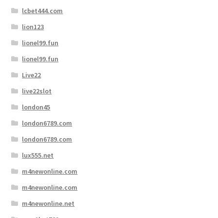
lcbet444.com
lion123
lionel99.fun
lionel99.fun
Live22
live22slot
london45
london6789.com
london6789.com
lux555.net
m4newonline.com
m4newonline.com
m4newonline.net