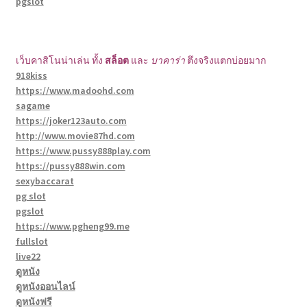
pgslot
เว็บคาสิโนน่าเล่น ทั้ง
สล็อต
และ
บาคาร่า
ตึงจริงแตกบ่อยมาก
918kiss
https://www.madoohd.com
sagame
https://joker123auto.com
http://www.movie87hd.com
https://www.pussy888play.com
https://pussy888win.com
sexybaccarat
pg slot
pgslot
https://www.pgheng99.me
fullslot
live22
ดูหนัง
ดูหนังออนไลน์
ดูหนังฟรี