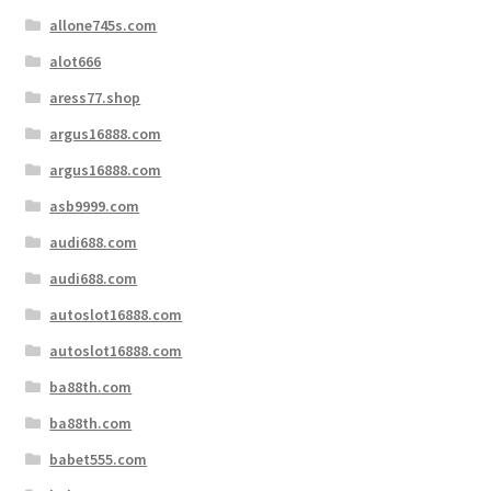
allone745s.com
alot666
aress77.shop
argus16888.com
argus16888.com
asb9999.com
audi688.com
audi688.com
autoslot16888.com
autoslot16888.com
ba88th.com
ba88th.com
babet555.com