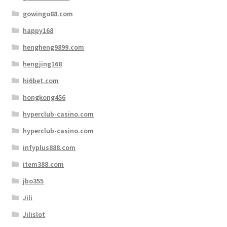
gowingo88.com
happy168
hengheng9899.com
hengjing168
hi6bet.com
hongkong456
hyperclub-casino.com
hyperclub-casino.com
infyplus888.com
item388.com
jbo355
Jili
Jilislot