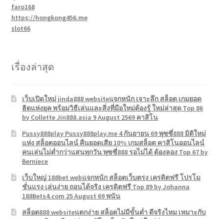
faro168
https://hongkong456.me
slot66
เรื่องล่าสุด
เว็บเปิดใหม่ jinda888 websiteแจกหนัก เจาะลึก สล็อต เกมยอด
ฮิตแห่งยุค พร้อมวิธีเล่นและสิ่งที่มือใหม่ต้องรู้ ใหม่ล่าสุด Top 86
by Collette Jin888.asia 9 August 2569 คาสิโน
Pussy888play Pussy888play.me 4 กันยายน 69 พุซซี่888 มิติใหม่
แห่ง สล็อตออนไลน์ คืนยอดเสีย 10% เกมสล็อต คาสิโนออนไลน์
คนเล่นไม่ต่ำกว่าแสนทุกวัน พุซซี่888 รอไม่ได้ ต้องลอง Top 67 by
Berniece
เว็บใหญ่ 188bet webแจกหนัก สล็อตเว็บตรง เครดิตฟรี โปรโม
ชั่นแรง เล่นง่าย ถอนได้จริง เครดิตฟรี Top 89 by Johanna
188Bets4.com 25 August 69 พนัน
สล็อต888 websiteแตกง่าย สล็อตไม่มีขั้นต่ำ ดีจริงไหม เหมาะกับ