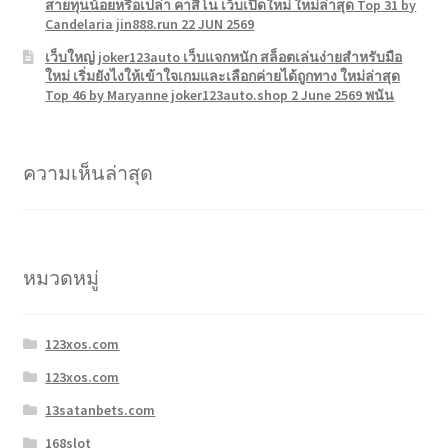
สายทุนน้อยหรือเปล่า คาสิโน เว็บเปิดใหม่ ใหม่ล่าสุด Top 31 by
Candelaria jin888.run 22 JUN 2569
เว็บใหญ่ joker123auto เว็บแจกหนัก สล็อตเล่นง่ายสำหรับมือ
ใหม่ เริ่มยังไงให้เข้าใจเกมและเลือกค่ายได้ถูกทาง ใหม่ล่าสุด
Top 46 by Maryanne joker123auto.shop 2 June 2569 พนัน
ความเห็นล่าสุด
หมวดหมู่
123xos.com
123xos.com
13satanbets.com
168slot