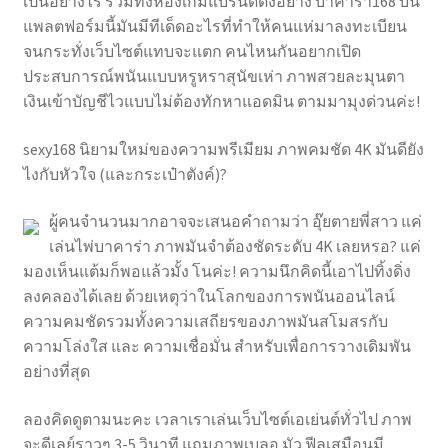
เป็นอย่างไร รวมทั้งห้องเกมแบรนด์ดังอย่าง บาคาร่า168 บน
แพลตฟอร์มนี้มันมีทีเด็ดอะไรที่ทำให้คนแห่มาลงทะเบียน
จนกระทั่งเว็บไซต์แทบจะแตก คนไหนกันอยากเปิด
ประสบการณ์พนันแบบหรูหราสุนัขเห่า ภาพสวยละมุนตา
เงินเข้าบัญชีไวแบบไม่ต้องทักหาแอดมิน ตามมามุงด่วนค่ะ!
sexy168 นิยามใหม่ของความพรีเมียม ภาพคมชัด 4K มันดียัง
ไงกับหัวใจ (และกระเป๋าตังค์)?
ผู้คนจำนวนมากอาจจะเสนอคำถามว่า อุ๊ยตายพี่สาว แค่
เล่นไพ่บาคาร่า ภาพมันจำต้องชัดระดับ 4K เลยหรอ? แค่
มองเห็นแต้มก็พอแล้วมั้ง โนค่ะ! ความนึกคิดนี้เอาไปทิ้งดิ่ง
ลงคลองได้เลย ด้วยเหตุว่าในโลกของการพนันออนไลน์
ความคมชัดรวมทั้งความเสถียรของภาพมันสโมสรกับ
ความโล่งใส และ ความเชื่อมั่น สำหรับเพื่อการวางเดิมพัน
อย่างที่สุด
ลองคิดดูตามนะคะ เวลาเราเล่นเว็บไซต์เอเย่นต์ทั่วไป ภาพ
จะดีเลย์ราวๆ 3-5 วินาที แถมภาพเบลอ มัว ฟีลเสมือนมี