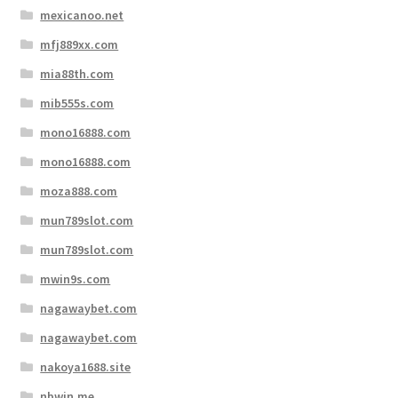
mexicanoo.net
mfj889xx.com
mia88th.com
mib555s.com
mono16888.com
mono16888.com
moza888.com
mun789slot.com
mun789slot.com
mwin9s.com
nagawaybet.com
nagawaybet.com
nakoya1688.site
nbwin.me