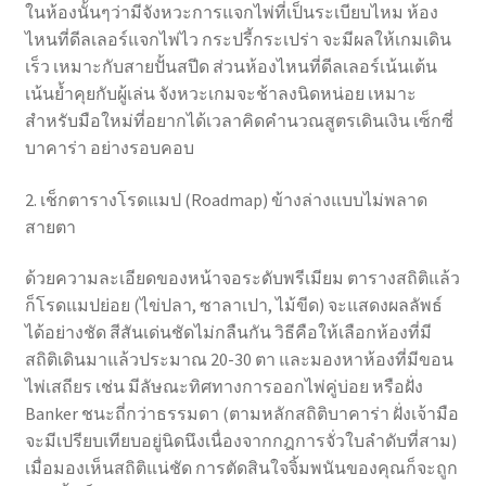
ในห้องนั้นๆว่ามีจังหวะการแจกไพ่ที่เป็นระเบียบไหม ห้อง
ไหนที่ดีลเลอร์แจกไพ่ไว กระปรี้กระเปร่า จะมีผลให้เกมเดิน
เร็ว เหมาะกับสายปั้นสปีด ส่วนห้องไหนที่ดีลเลอร์เน้นเต้น
เน้นย้ำคุยกับผู้เล่น จังหวะเกมจะช้าลงนิดหน่อย เหมาะ
สำหรับมือใหม่ที่อยากได้เวลาคิดคำนวณสูตรเดินเงิน เซ็กซี่
บาคาร่า อย่างรอบคอบ
2. เช็กตารางโรดแมป (Roadmap) ข้างล่างแบบไม่พลาด
สายตา
ด้วยความละเอียดของหน้าจอระดับพรีเมียม ตารางสถิติแล้ว
ก็โรดแมปย่อย (ไข่ปลา, ซาลาเปา, ไม้ขีด) จะแสดงผลลัพธ์
ได้อย่างชัด สีสันเด่นชัดไม่กลืนกัน วิธีคือให้เลือกห้องที่มี
สถิติเดินมาแล้วประมาณ 20-30 ตา และมองหาห้องที่มีขอน
ไพ่เสถียร เช่น มีลัษณะทิศทางการออกไพ่คู่บ่อย หรือฝั่ง
Banker ชนะถี่กว่าธรรมดา (ตามหลักสถิติบาคาร่า ฝั่งเจ้ามือ
จะมีเปรียบเทียบอยู่นิดนึงเนื่องจากกฎการจั่วใบลำดับที่สาม)
เมื่อมองเห็นสถิติแน่ชัด การตัดสินใจจิ้มพนันของคุณก็จะถูก