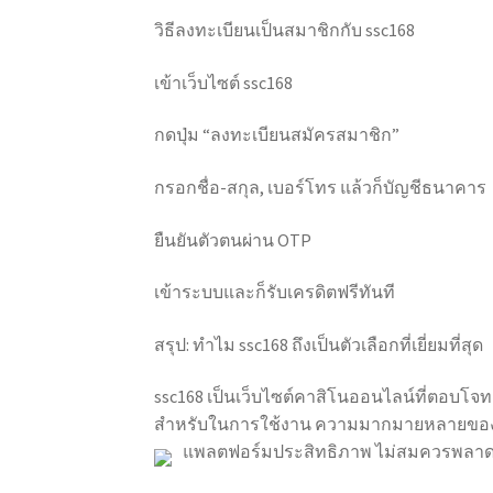
วิธีลงทะเบียนเป็นสมาชิกกับ ssc168
เข้าเว็บไซต์ ssc168
กดปุ่ม “ลงทะเบียนสมัครสมาชิก”
กรอกชื่อ-สกุล, เบอร์โทร แล้วก็บัญชีธนาคาร
ยืนยันตัวตนผ่าน OTP
เข้าระบบและก็รับเครดิตฟรีทันที
สรุป: ทำไม ssc168 ถึงเป็นตัวเลือกที่เยี่ยมที่สุด
ssc168 เป็นเว็บไซต์คาสิโนออนไลน์ที่ตอบโ
สำหรับในการใช้งาน ความมากมายหลายของเกม
แพลตฟอร์มประสิทธิภาพ ไม่สมควรพลาด 