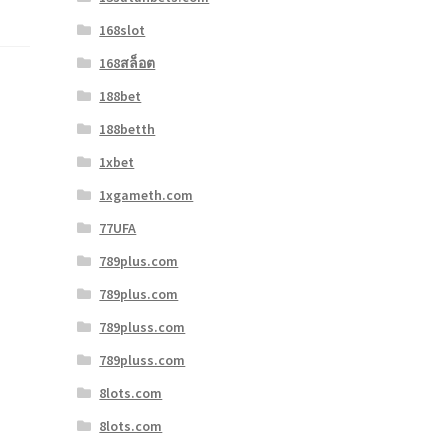
168slot
168สล็อต
188bet
188betth
1xbet
1xgameth.com
77UFA
789plus.com
789plus.com
789pluss.com
789pluss.com
8lots.com
8lots.com