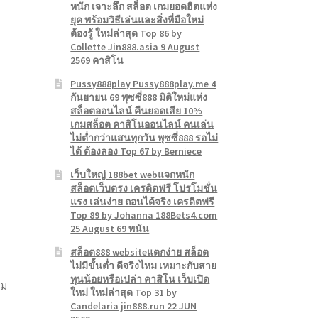
หนัก เจาะลึก สล็อต เกมยอดฮิตแห่ง
ยุค พร้อมวิธีเล่นและสิ่งที่มือใหม่
ต้องรู้ ใหม่ล่าสุด Top 86 by
Collette Jin888.asia 9 August
2569 คาสิโน
Pussy888play Pussy888play.me 4
กันยายน 69 พุซซี่888 มิติใหม่แห่ง
สล็อตออนไลน์ คืนยอดเสีย 10%
เกมสล็อต คาสิโนออนไลน์ คนเล่น
ไม่ต่ำกว่าแสนทุกวัน พุซซี่888 รอไม่
ได้ ต้องลอง Top 67 by Berniece
เว็บใหญ่ 188bet webแจกหนัก
สล็อตเว็บตรง เครดิตฟรี โปรโมชั่น
แรง เล่นง่าย ถอนได้จริง เครดิตฟรี
Top 89 by Johanna 188Bets4.com
25 August 69 พนัน
สล็อต888 websiteแตกง่าย สล็อต
ไม่มีขั้นต่ำ ดีจริงไหม เหมาะกับสาย
ทุนน้อยหรือเปล่า คาสิโน เว็บเปิด
ีม
ใหม่ ใหม่ล่าสุด Top 31 by
Candelaria jin888.run 22 JUN