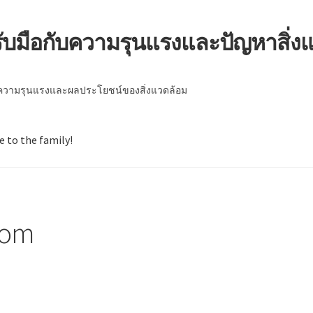
รับมือกับความรุนแรงและปัญหาสิ่งแ
วงความรุนแรงและผลประโยชน์ของสิ่งแวดล้อม
 to the family!
y!
com