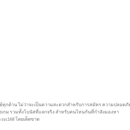
จทย์ทุกด้าน ไม่ว่าจะเป็นความสะดวกสำหรับการสมัคร ความปลอดภั
 รวมทั้งโบนัสที่แจกจริง สำหรับคนไหนกันที่กำลังมองหา
ssc168 โดยเด็ดขาด