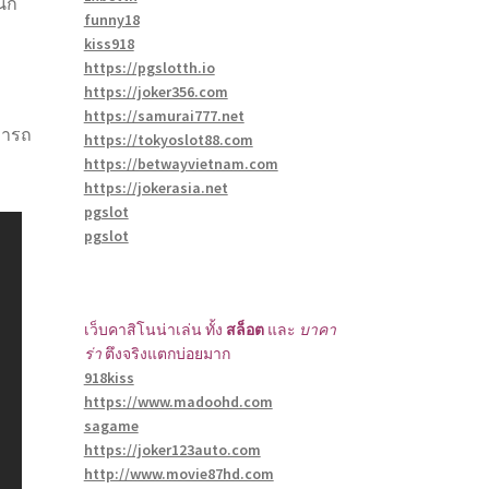
นก็
funny18
kiss918
https://pgslotth.io
https://joker356.com
https://samurai777.net
มารถ
https://tokyoslot88.com
https://betwayvietnam.com
https://jokerasia.net
pgslot
pgslot
เว็บคาสิโนน่าเล่น ทั้ง
สล็อต
และ
บาคา
ร่า
ตึงจริงแตกบ่อยมาก
918kiss
https://www.madoohd.com
sagame
https://joker123auto.com
http://www.movie87hd.com