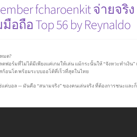
tember fcharoenkit จ่ายจริง
มือถือ Top 56 by Reynaldo
ไปหมด?
ตฟอร์มที่ไม่ได้มีเพียงแค่เกมให้เล่น แม้กระนั้นให้ “จังหวะทำเงิน”
สก้อนโต พร้อมระบบออโต้ที่เร็วที่สุดในไทย
ม่ใช่แค่บอล — มันคือ “สนามจริง” ของคนเล่นจริง ที่ต้องการชนะและก็