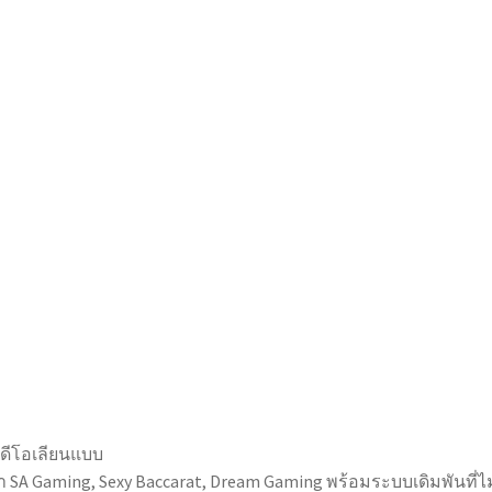
ิดีโอเลียนแบบ
นนำ SA Gaming, Sexy Baccarat, Dream Gaming พร้อมระบบเดิมพันที่ไม