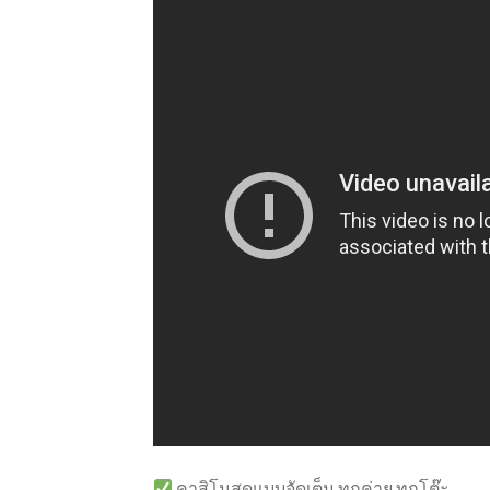
คาสิโนสดแบบจัดเต็ม ทุกค่าย ทุกโต๊ะ