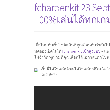
fcharoenkit 23 Sep
100%เล่นได้ทุกเกม
เบื่อไหมกับเว็บไซต์พนันที่ดูเหมือนกับว่ากัน
ทดลองเปิดใจให้
fcharoenkit เข้าสู่ระบบ
– แพล
ไม่จำกัด ทุกเกมที่คุณเลือกได้โอกาสแตกโบนั
เว็บนี้ไม่ใช่แค่สล็อต ไม่ใช่แค่คาสิโน ไ
เงินได้จริง