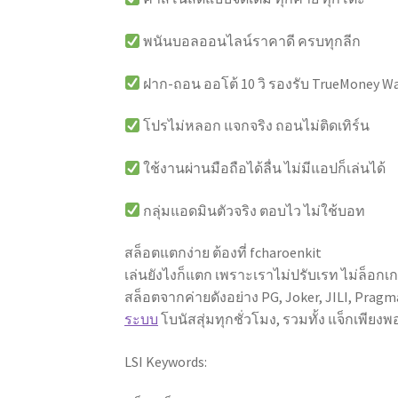
พนันบอลออนไลน์ราคาดี ครบทุกลีก
ฝาก-ถอน ออโต้ 10 วิ รองรับ TrueMoney Wa
โปรไม่หลอก แจกจริง ถอนไม่ติดเทิร์น
ใช้งานผ่านมือถือได้ลื่น ไม่มีแอปก็เล่นได้
กลุ่มแอดมินตัวจริง ตอบไว ไม่ใช้บอท
สล็อตแตกง่าย ต้องที่ fcharoenkit
เล่นยังไงก็แตก เพราะเราไม่ปรับเรท ไม่ล็อกเ
สล็อตจากค่ายดังอย่าง PG, Joker, JILI, Pragma
ระบบ
โบนัสสุ่มทุกชั่วโมง, รวมทั้ง แจ็กเพียง
LSI Keywords: