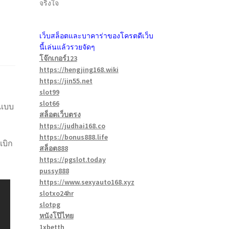
จริงใจ
เว็บสล็อตและบาคาร่าของโครตดีเว็บ
นี้เล่นแล้วรวยจัดๆ
โจ๊กเกอร์123
https://hengjing168.wiki
https://jin55.net
slot99
slot66
 แบบ
สล็อตเว็บตรง
https://judhai168.co
https://bonus888.life
เบิก
สล็อต888
https://pgslot.today
pussy888
https://www.sexyauto168.xyz
slotxo24hr
slotpg
หนังโป๊ไทย
1xbetth