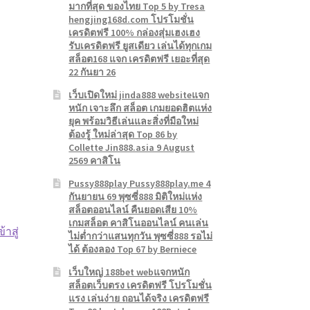
มากที่สุด ของไทย Top 5 by Tresa
hengjing168d.com โปรโมชั่น
เครดิตฟรี 100% กล่องสุ่มเฮงเฮง
รับเครดิตฟรี ยูสเดียว เล่นได้ทุกเกม
สล็อต168 แจก เครดิตฟรี เยอะที่สุด
22 กันยา 26
เว็บเปิดใหม่ jinda888 websiteแจก
หนัก เจาะลึก สล็อต เกมยอดฮิตแห่ง
ยุค พร้อมวิธีเล่นและสิ่งที่มือใหม่
ต้องรู้ ใหม่ล่าสุด Top 86 by
Collette Jin888.asia 9 August
2569 คาสิโน
Pussy888play Pussy888play.me 4
กันยายน 69 พุซซี่888 มิติใหม่แห่ง
สล็อตออนไลน์ คืนยอดเสีย 10%
เกมสล็อต คาสิโนออนไลน์ คนเล่น
้าสู่
ไม่ต่ำกว่าแสนทุกวัน พุซซี่888 รอไม่
ได้ ต้องลอง Top 67 by Berniece
เว็บใหญ่ 188bet webแจกหนัก
สล็อตเว็บตรง เครดิตฟรี โปรโมชั่น
แรง เล่นง่าย ถอนได้จริง เครดิตฟรี