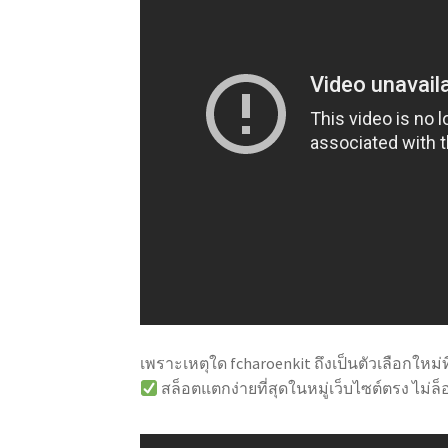
เพราะเหตุใด fcharoenkit ถึงเป็นตัวเลือกใหม่ท
สล็อตแตกง่ายที่สุดในหมู่เว็บไซต์ตรง ไม่ล็