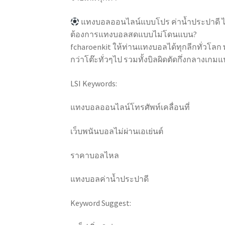
แทงบอลออนไลน์แบบโปร ค่าน้ำประปาดี ไม่
ต้องการแทงบอลสดแบบไม่โดนแบน?
fcharoenkit ให้ท่านแทงบอลได้ทุกลีกทั่วโลก
กว่าโต๊ะทั่วๆไป รวมทั้งบิลผิดตัดกึ่งกลางเกม
LSI Keywords:
แทงบอลออนไลน์โทรศัพท์เคลื่อนที่
เว็บพนันบอลไม่ผ่านเอเย่นต์
ราคาบอลไหล
แทงบอลค่าน้ำประปาดี
Keyword Suggest: